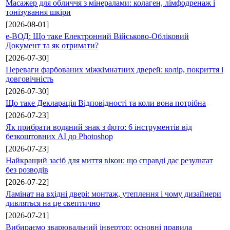
Масажер для обличчя з мінералами: колаген, лімфодренаж і
тонізування шкіри
[2026-08-01]
е-ВОД: Що таке Електронний Військово-Обліковий
Документ та як отримати?
[2026-07-30]
Переваги фарбованих міжкімнатних дверей: колір, покриття і
довговічність
[2026-07-30]
Що таке Декларація Відповідності та коли вона потрібна
[2026-07-23]
Як прибрати водяний знак з фото: 6 інструментів від
безкоштовних AI до Photoshop
[2026-07-23]
Найкращий засіб для миття вікон: що справді дає результат
без розводів
[2026-07-22]
Ламінат на вхідні двері: монтаж, утеплення і чому дизайнери
дивляться на це скептично
[2026-07-21]
Вибираємо зварювальний інвертор: основні правила