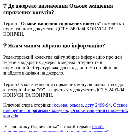
❔ Де джерело визначення Осьове зміщення
спряжених конусів?
Термін
"Осьове зміщення спряжених конусів
" походить з
нормативного документа ДСТУ 2499-94 КОНУСИ ТА
КОНІЧНІ.
❔ Яким чином зібрано цю інформацію?
Редакторський колектив сайту збирав інформацію про цей
термін з відкритих джерел в мережі інтернет та в
нормативній літературі вже досить давно. На сторінці ви
знайдете вказівки на джерело.
Термін Осьове зміщення спряжених конусів відноситься до
категорії
літера "О"
, згадується у документі ДСТУ 2499-94
КОНУСИ ТА КОНІЧНІ.
Ключові слова сторінки:
осьова
,
осьове
,
дсту 2499-94
,
Осевое
смещение сопрягаемых конусов
,
Осьове зміщення спряжених
конусів
.
У "словнику будівельника" є такий термін:
Особа,
відповідальна за експлуатацію установок пожежної