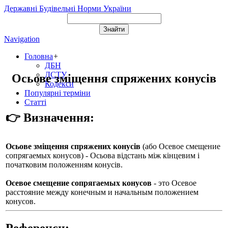
Державні Будівельні Норми України
Navigation
Головна
+
ДБН
ДСТУ
Осьове зміщення спряжених конусів
Кодекси
Популярні терміни
Статті
👉 Визначення:
Осьове зміщення спряжених конусів
(або
Осевое смещение
сопрягаемых конусов
) - Осьова відстань між кінцевим і
початковим положенням конусів.
Осевое смещение сопрягаемых конусов
- это Осевое
расстояние между конечным и начальным положением
конусов.
Референси: