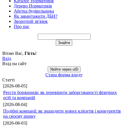
Каталог Нормативів
Дерево Нормативів
Абетка будівельника
Як завантажити ДБН?
Зворотній зв'язок
Про нас
Вітаю Вас
,
Гість
!
Вхід
Вхід на сайт
Увійти через uID
Стара форма входу
Статті
[2026-08-05]
Реєстр боржників: як перевірити заборгованості фізичних
осіб та компаній
[2026-08-04]
Подібні компанії: як знаходити нових клієнтів і конкурентів
на своєму ринку
[2026-08-03]