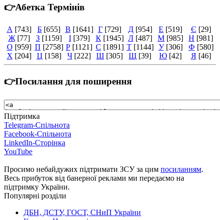
👉Абетка Термінів
А
[743]
Б
[655]
В
[1641]
Г
[729]
Д
[954]
Е
[519]
Є
[29]
Ж
[77]
З
[1159]
І
[379]
К
[1945]
Л
[487]
М
[985]
Н
[981]
О
[959]
П
[2758]
Р
[1121]
С
[1891]
Т
[1144]
У
[306]
Ф
[580]
Х
[204]
Ц
[158]
Ч
[222]
Ш
[305]
Щ
[39]
Ю
[42]
Я
[46]
👉Посилання для поширення
Підтримка
Telegram-Спільнота
Facebook-Спільнота
LinkedIn-Сторінка
YouTube
Просимо небайдужих підтримати ЗСУ за цим
посиланням
.
Весь прибуток від банерної реклами ми передаємо на
підтримку України.
Популярні розділи
ДБН, ДСТУ, ГОСТ, СНиП України