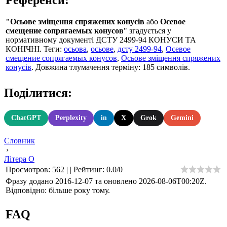
"Осьове зміщення спряжених конусів
або
Осевое
смещение сопрягаемых конусов
" згадується у
нормативному документі ДСТУ 2499-94 КОНУСИ ТА
КОНІЧНІ. Теги:
осьова
,
осьове
,
дсту 2499-94
,
Осевое
смещение сопрягаемых конусов
,
Осьове зміщення спряжених
конусів
. Довжина тлумачення терміну: 185 символів.
Поділитися:
ChatGPT
Perplexity
in
X
Grok
Gemini
Словник
›
Літера О
Просмотров
:
562
|
|
Рейтинг
:
0.0
/
0
Фразу додано 2016-12-07 та оновлено
2026-08-06T00:20Z
.
Відповідно: більше року тому.
FAQ