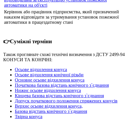
автоматики на об'єкті
Керівник або працівник підприємства, який призначений
наказом відповідати за утримування установок пожежної
автоматики в працездатному стані
👉Суміжні терміни
Також прогляньте схожі технічні визначення з ДСТУ 2499-94
КОНУСИ ТА КОНІЧНІ:
Осьове відхилення конуса
Осьове відхилення конічної різьби
Основне осьове відхилення конуса
Початкова базова відстань конічного з`єднання
Нижнє осьове відхилення конуса
Кінцева базова відстань конічного з`єднання
Допуск початкового положення спряжених конусів
Верхнє осьове відхилення конуса,
Базова відстань конічного з`єднання
Твірна конуса