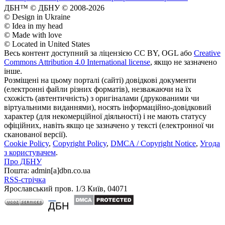
ДБН™ © ДБНУ © 2008-2026
© Design in Ukraine
© Idea in my head
© Made with love
© Located in United States
Весь контент доступний за ліцензією CC BY, OGL або
Creative
Commons Attribution 4.0 International license
, якщо не зазначено
інше.
Розміщені на цьому порталі (сайті) довідкові документи
(електронні файли різних форматів), незважаючи на їх
схожість (автентичність) з оригіналами (друкованими чи
віртуальними виданнями), носять інформаційно-довідковий
характер (для некомерційної діяльності) і не мають статусу
офіційних, навіть якщо це зазначено у тексті (електронної чи
сканованої версії).
Cookie Policy
,
Copyright Policy
,
DMCA / Copyright Notice
,
Угода
з користувачем
.
Про ДБНУ
Пошта: admin[а]dbn.co.ua
RSS-стрічка
Ярославський пров. 1/3 Київ, 04071