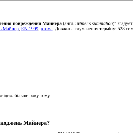
пления повреждений Майнера
(англ.:
Miner's summation
)" згадує
ь Майнер
,
EN 1999
,
втома
. Довжина тлумачення терміну: 528 сим
овідно: більше року тому.
шкоджень Майнера?