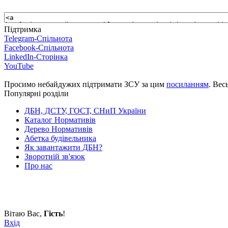
Підтримка
Telegram-Спільнота
Facebook-Спільнота
LinkedIn-Сторінка
YouTube
Просимо небайдужих підтримати ЗСУ за цим
посиланням
. Вес
Популярні розділи
ДБН, ДСТУ, ГОСТ, СНиП України
Каталог Нормативів
Дерево Нормативів
Абетка будівельника
Як завантажити ДБН?
Зворотній зв'язок
Про нас
Вітаю Вас
,
Гість
!
Вхід