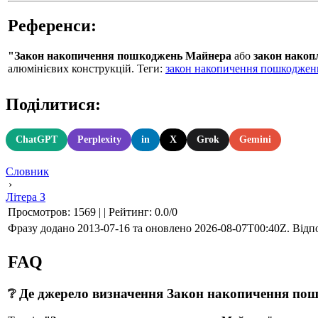
Референси:
"Закон накопичення пошкоджень Майнера
або
закон нако
алюмінієвих конструкцій. Теги:
закон накопичення пошкоджен
Поділитися:
ChatGPT
Perplexity
in
X
Grok
Gemini
Словник
›
Літера З
Просмотров
:
1569
|
|
Рейтинг
:
0.0
/
0
Фразу додано 2013-07-16 та оновлено
2026-08-07T00:40Z
. Відп
FAQ
❔ Де джерело визначення Закон накопичення по