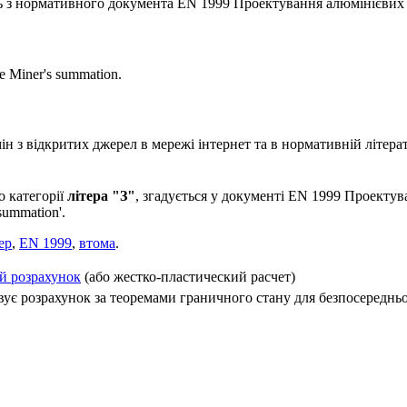
ь з нормативного документа EN 1999 Проектування алюмінієвих 
е Miner's summation.
 з відкритих джерел в мережі інтернет та в нормативній літерат
 категорії
літера "З"
, згадується у документі EN 1999 Проектув
ummation'.
ер
,
EN 1999
,
втома
.
й розрахунок
(або жестко-пластический расчет)
вує розрахунок за теоремами граничного стану для безпосереднь