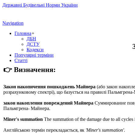
Державні Будівельні Норми України
Navigation
Головна
+
ДБН
ДСТУ
Кодекси
Популярні терміни
Статті
👉 Визначення:
Закон накопичення пошкоджень Майнера
(або
закон накопл
розрахунковому спектрі), що базується на правилі Пальмгрена
закон накопления повреждений Майнера
Суммирование повре
Пальмгрена- Майнера.
Miner's summation
The summation of the damage due to all cycles i
Англійською термін перекладається, як
'Miner's summation'
.