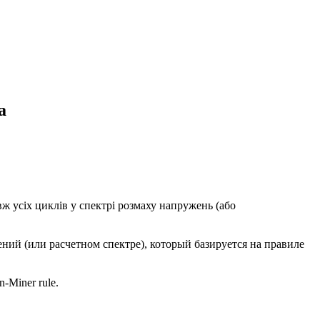
а
ж усіх циклів у спектрі розмаху напружень (або
ий (или расчетном спектре), который базируется на правиле
n-Miner rule.