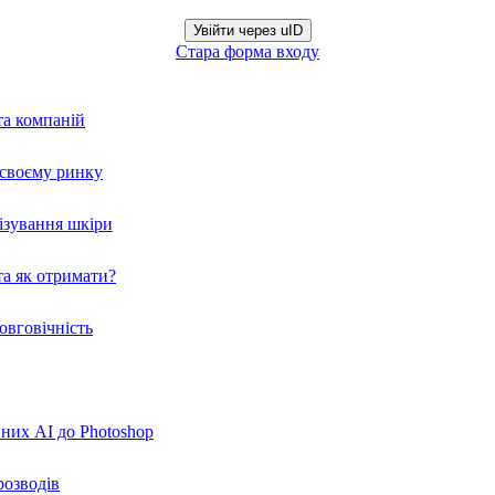
Увійти через uID
Стара форма входу
та компаній
а своєму ринку
нізування шкіри
а як отримати?
овговічність
вних AI до Photoshop
розводів