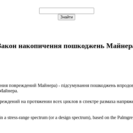
Закон накопичення пошкоджень Майнер
ения повреждений Майнера
) - підсумування пошкоджень впродов
-Майнера.
ждений на протяжении всех циклов в спектре размаха напряжен
n a stress-range spectrum (or a design spectrum), based on the Palmgre