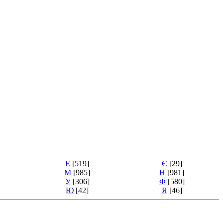
Е
[519]
Є
[29]
М
[985]
Н
[981]
У
[306]
Ф
[580]
Ю
[42]
Я
[46]