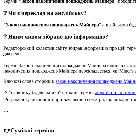
Термін
"Закон накопичення пошкоджень Майнера
" походит
❔ Чи є переклад на англійську?
"Закон накопичення пошкоджень Майнера
" англійською буд
❔ Яким чином зібрано цю інформацію?
Редакторський колектив сайту збирав інформацію про цей термін
джерело.
Термін Закон накопичення пошкоджень Майнера відноситься до
накопичення пошкоджень Майнера перекладається, як 'Miner's s
Ключові слова сторінки:
закон накопичення пошкоджень Майн
У "словнику будівельника" є такий термін:
жорстко-пластични
Розрахунок, виконаний при начальній геометрії, що використо
...
👉Суміжні терміни