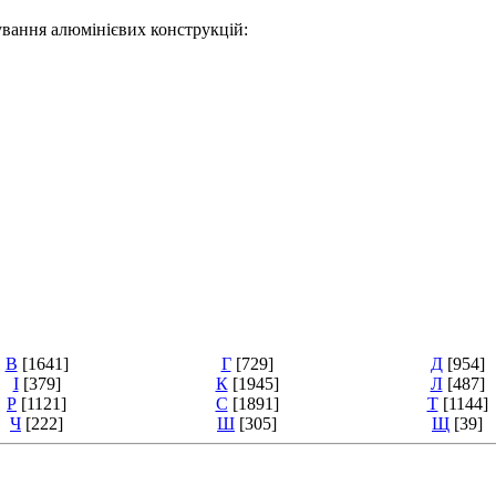
ування алюмінієвих конструкцій:
В
[1641]
Г
[729]
Д
[954]
І
[379]
К
[1945]
Л
[487]
Р
[1121]
С
[1891]
Т
[1144]
Ч
[222]
Ш
[305]
Щ
[39]