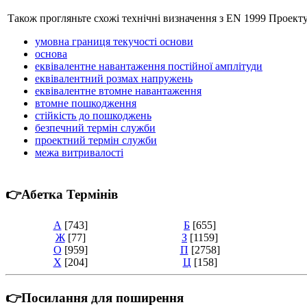
Також прогляньте схожі технічні визначення з EN 1999 Проект
умовна границя текучості основи
основа
еквівалентне навантаження постійної амплітуди
еквівалентний розмах напружень
еквівалентне втомне навантаження
втомне пошкодження
стійкість до пошкоджень
безпечний термін служби
проектний термін служби
межа витривалості
👉Абетка Термінів
А
[743]
Б
[655]
Ж
[77]
З
[1159]
О
[959]
П
[2758]
Х
[204]
Ц
[158]
👉Посилання для поширення