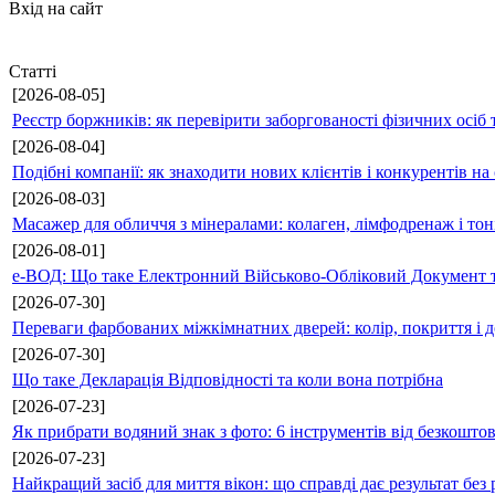
Вхід на сайт
Статті
[2026-08-05]
Реєстр боржників: як перевірити заборгованості фізичних осіб 
[2026-08-04]
Подібні компанії: як знаходити нових клієнтів і конкурентів н
[2026-08-03]
Масажер для обличчя з мінералами: колаген, лімфодренаж і то
[2026-08-01]
е-ВОД: Що таке Електронний Військово-Обліковий Документ т
[2026-07-30]
Переваги фарбованих міжкімнатних дверей: колір, покриття і д
[2026-07-30]
Що таке Декларація Відповідності та коли вона потрібна
[2026-07-23]
Як прибрати водяний знак з фото: 6 інструментів від безкошто
[2026-07-23]
Найкращий засіб для миття вікон: що справді дає результат без 