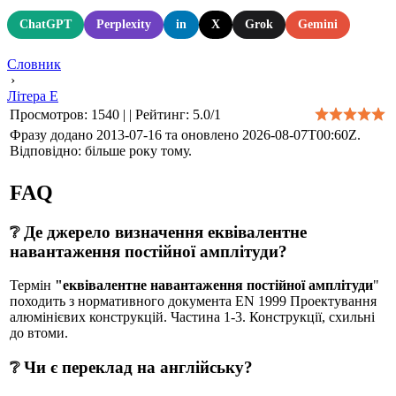
ChatGPT
Perplexity
in
X
Grok
Gemini
Словник
›
Літера Е
Просмотров
:
1540
|
|
Рейтинг
:
5.0
/
1
Фразу додано 2013-07-16 та оновлено
2026-08-07T00:60Z
.
Відповідно: більше року тому.
FAQ
❔ Де джерело визначення еквівалентне
навантаження постійної амплітуди?
Термін
"еквівалентне навантаження постійної амплітуди
"
походить з нормативного документа EN 1999 Проектування
алюмінієвих конструкцій. Частина 1-3. Конструкції, схильні
до втоми.
❔ Чи є переклад на англійську?