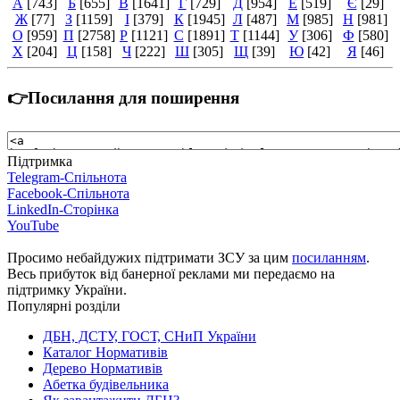
А
[743]
Б
[655]
В
[1641]
Г
[729]
Д
[954]
Е
[519]
Є
[29]
Ж
[77]
З
[1159]
І
[379]
К
[1945]
Л
[487]
М
[985]
Н
[981]
О
[959]
П
[2758]
Р
[1121]
С
[1891]
Т
[1144]
У
[306]
Ф
[580]
Х
[204]
Ц
[158]
Ч
[222]
Ш
[305]
Щ
[39]
Ю
[42]
Я
[46]
👉Посилання для поширення
Підтримка
Telegram-Спільнота
Facebook-Спільнота
LinkedIn-Сторінка
YouTube
Просимо небайдужих підтримати ЗСУ за цим
посиланням
.
Весь прибуток від банерної реклами ми передаємо на
підтримку України.
Популярні розділи
ДБН, ДСТУ, ГОСТ, СНиП України
Каталог Нормативів
Дерево Нормативів
Абетка будівельника