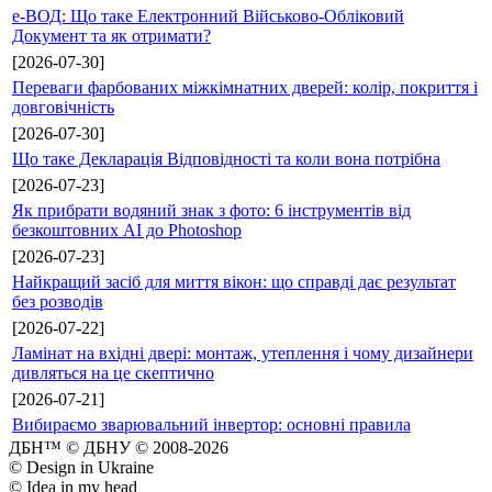
е-ВОД: Що таке Електронний Військово-Обліковий
Документ та як отримати?
[2026-07-30]
Переваги фарбованих міжкімнатних дверей: колір, покриття і
довговічність
[2026-07-30]
Що таке Декларація Відповідності та коли вона потрібна
[2026-07-23]
Як прибрати водяний знак з фото: 6 інструментів від
безкоштовних AI до Photoshop
[2026-07-23]
Найкращий засіб для миття вікон: що справді дає результат
без розводів
[2026-07-22]
Ламінат на вхідні двері: монтаж, утеплення і чому дизайнери
дивляться на це скептично
[2026-07-21]
Вибираємо зварювальний інвертор: основні правила
ДБН™ © ДБНУ © 2008-2026
© Design in Ukraine
© Idea in my head