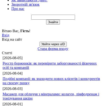
Як завантажити ДБН?
Зворотній зв'язок
Про нас
Вітаю Вас
,
Гість
!
Вхід
Вхід на сайт
Увійти через uID
Стара форма входу
Статті
[2026-08-05]
Реєстр боржників: як перевірити заборгованості фізичних
осіб та компаній
[2026-08-04]
Подібні компанії: як знаходити нових клієнтів і конкурентів
на своєму ринку
[2026-08-03]
Масажер для обличчя з мінералами: колаген, лімфодренаж і
тонізування шкіри
[2026-08-01]