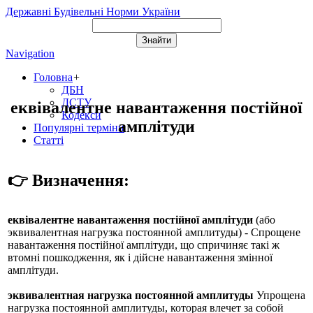
Державні Будівельні Норми України
Navigation
Головна
+
ДБН
ДСТУ
еквівалентне навантаження постійної
Кодекси
амплітуди
Популярні терміни
Статті
👉 Визначення:
еквівалентне навантаження постійної амплітуди
(або
эквивалентная нагрузка постоянной амплитуды
) - Спрощене
навантаження постійної амплітуди, що спричиняє такі ж
втомні пошкодження, як і дійсне навантаження змінної
амплітуди.
эквивалентная нагрузка постоянной амплитуды
Упрощена
нагрузка постоянной амплитуды, которая влечет за собой