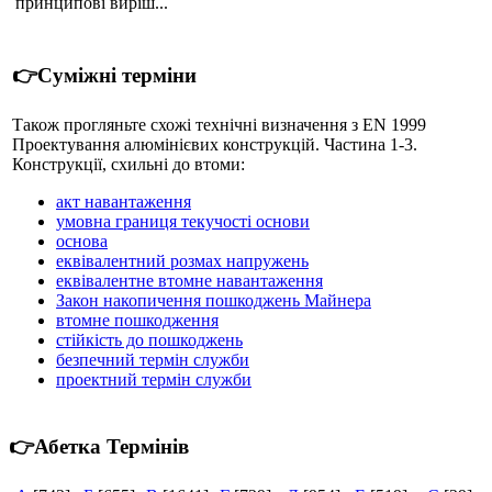
принципові виріш...
👉Суміжні терміни
Також прогляньте схожі технічні визначення з EN 1999
Проектування алюмінієвих конструкцій. Частина 1-3.
Конструкції, схильні до втоми:
акт навантаження
умовна границя текучості основи
основа
еквівалентний розмах напружень
еквівалентне втомне навантаження
Закон накопичення пошкоджень Майнера
втомне пошкодження
стійкість до пошкоджень
безпечний термін служби
проектний термін служби
👉Абетка Термінів