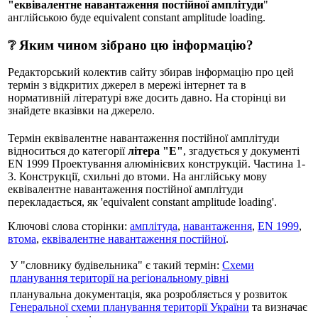
"еквівалентне навантаження постійної амплітуди
"
англійською буде equivalent constant amplitude loading.
❔ Яким чином зібрано цю інформацію?
Редакторський колектив сайту збирав інформацію про цей
термін з відкритих джерел в мережі інтернет та в
нормативній літературі вже досить давно. На сторінці ви
знайдете вказівки на джерело.
Термін еквівалентне навантаження постійної амплітуди
відноситься до категорії
літера "Е"
, згадується у документі
EN 1999 Проектування алюмінієвих конструкцій. Частина 1-
3. Конструкції, схильні до втоми. На англійську мову
еквівалентне навантаження постійної амплітуди
перекладається, як 'equivalent constant amplitude loading'.
Ключові слова сторінки:
амплітуда
,
навантаження
,
EN 1999
,
втома
,
еквівалентне навантаження постійної
.
У "словнику будівельника" є такий термін:
Cхеми
планування території на регіональному рівні
планувальна документація, яка розробляється у розвиток
Генеральної схеми планування території України
та визначає