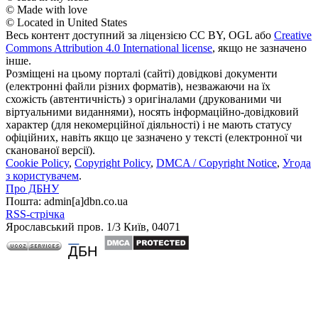
© Made with love
© Located in United States
Весь контент доступний за ліцензією CC BY, OGL або
Creative
Commons Attribution 4.0 International license
, якщо не зазначено
інше.
Розміщені на цьому порталі (сайті) довідкові документи
(електронні файли різних форматів), незважаючи на їх
схожість (автентичність) з оригіналами (друкованими чи
віртуальними виданнями), носять інформаційно-довідковий
характер (для некомерційної діяльності) і не мають статусу
офіційних, навіть якщо це зазначено у тексті (електронної чи
сканованої версії).
Cookie Policy
,
Copyright Policy
,
DMCA / Copyright Notice
,
Угода
з користувачем
.
Про ДБНУ
Пошта: admin[а]dbn.co.ua
RSS-стрічка
Ярославський пров. 1/3 Київ, 04071