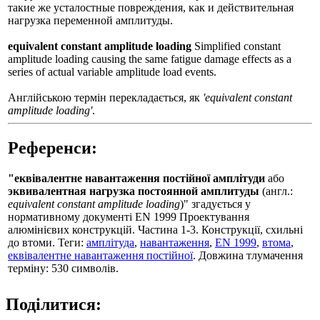
такие же усталостные повреждения, как и действительная
нагрузка переменной амплитуды.
equivalent constant amplitude loading
Simplified constant
amplitude loading causing the same fatigue damage effects as a
series of actual variable amplitude load events.
Англійською термін перекладається, як
'equivalent constant
amplitude loading'
.
Референси:
"еквівалентне навантаження постійної амплітуди
або
эквивалентная нагрузка постоянной амплитуды
(англ.:
equivalent constant amplitude loading
)" згадується у
нормативному документі EN 1999 Проектування
алюмінієвих конструкцій. Частина 1-3. Конструкції, схильні
до втоми. Теги:
амплітуда
,
навантаження
,
EN 1999
,
втома
,
еквівалентне навантаження постійної
. Довжина тлумачення
терміну: 530 символів.
Поділитися: