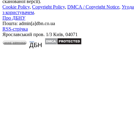
сканованої версії).
Cookie Policy
,
Copyright Policy
,
DMCA / Copyright Notice
,
Угода
з користувачем
.
Про ДБНУ
Пошта: admin[а]dbn.co.ua
RSS-стрічка
Ярославський пров. 1/3 Київ, 04071