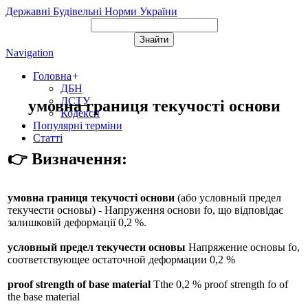
Державні Будівельні Норми України
Navigation
Головна
+
ДБН
ДСТУ
умовна границя текучості основи
Кодекси
Популярні терміни
Статті
👉 Визначення:
умовна границя текучості основи
(або
условный предел
текучести основы
) - Напруження основи fo, що відповідає
залишковій деформації 0,2 %.
условный предел текучести основы
Напряжение основы fo,
соответствующее остаточной деформации 0,2 %
proof strength of base material
Tthe 0,2 % proof strength fo of
the base material