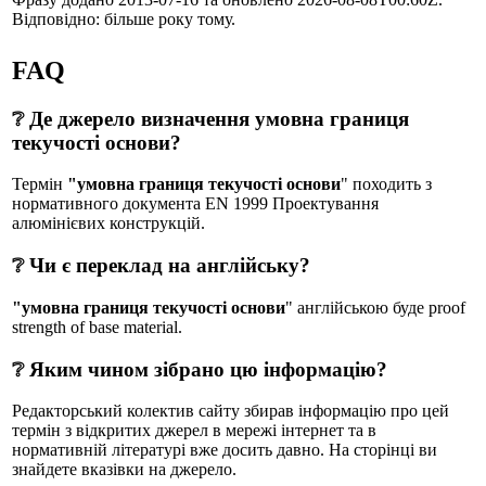
Відповідно: більше року тому.
FAQ
❔ Де джерело визначення умовна границя
текучості основи?
Термін
"умовна границя текучості основи
" походить з
нормативного документа EN 1999 Проектування
алюмінієвих конструкцій.
❔ Чи є переклад на англійську?
"умовна границя текучості основи
" англійською буде proof
strength of base material.
❔ Яким чином зібрано цю інформацію?
Редакторський колектив сайту збирав інформацію про цей
термін з відкритих джерел в мережі інтернет та в
нормативній літературі вже досить давно. На сторінці ви
знайдете вказівки на джерело.