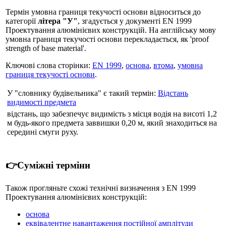
Термін умовна границя текучості основи відноситься до
категорії
літера "У"
, згадується у документі EN 1999
Проектування алюмінієвих конструкцій. На англійську мову
умовна границя текучості основи перекладається, як 'proof
strength of base material'.
Ключові слова сторінки:
EN 1999
,
основа
,
втома
,
умовна
границя текучості основи
.
У "словнику будівельника" є такий термін:
Відстань
видимості предмета
відстань, що забезпечує видимість з місця водія на висоті 1,2
м будь-якого предмета заввишки 0,20 м, який знаходиться на
середині смуги руху.
👉Суміжні терміни
Також прогляньте схожі технічні визначення з EN 1999
Проектування алюмінієвих конструкцій:
основа
еквівалентне навантаження постійної амплітуди