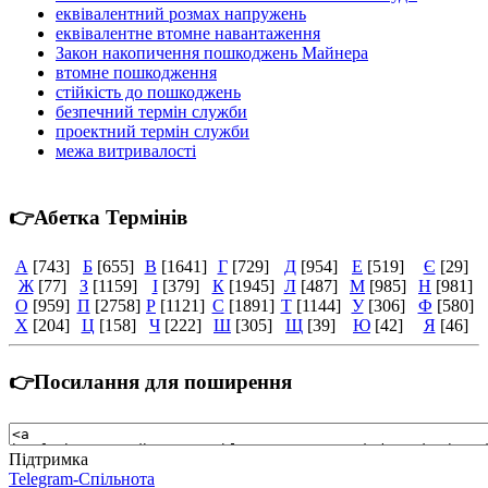
еквівалентний розмах напружень
еквівалентне втомне навантаження
Закон накопичення пошкоджень Майнера
втомне пошкодження
стійкість до пошкоджень
безпечний термін служби
проектний термін служби
межа витривалості
👉Абетка Термінів
А
[743]
Б
[655]
В
[1641]
Г
[729]
Д
[954]
Е
[519]
Є
[29]
Ж
[77]
З
[1159]
І
[379]
К
[1945]
Л
[487]
М
[985]
Н
[981]
О
[959]
П
[2758]
Р
[1121]
С
[1891]
Т
[1144]
У
[306]
Ф
[580]
Х
[204]
Ц
[158]
Ч
[222]
Ш
[305]
Щ
[39]
Ю
[42]
Я
[46]
👉Посилання для поширення
Підтримка
Telegram-Спільнота