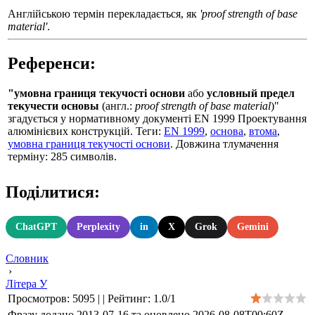
Англійською термін перекладається, як
'proof strength of base
material'
.
Референси:
"умовна границя текучості основи
або
условный предел
текучести основы
(англ.:
proof strength of base material
)"
згадується у нормативному документі EN 1999 Проектування
алюмінієвих конструкцій. Теги:
EN 1999
,
основа
,
втома
,
умовна границя текучості основи
. Довжина тлумачення
терміну: 285 символів.
Поділитися:
ChatGPT
Perplexity
in
X
Grok
Gemini
Словник
›
Літера У
Просмотров
:
5095
|
|
Рейтинг
:
1.0
/
1
Фразу додано 2013-07-16 та оновлено
2026-08-08T00:60Z
.