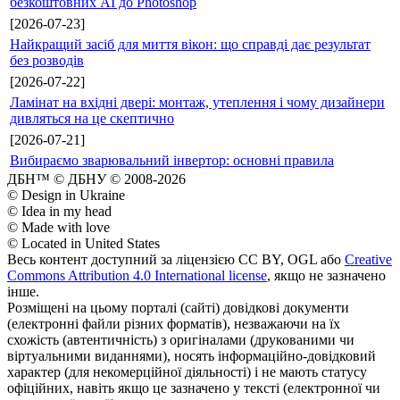
безкоштовних AI до Photoshop
[2026-07-23]
Найкращий засіб для миття вікон: що справді дає результат
без розводів
[2026-07-22]
Ламінат на вхідні двері: монтаж, утеплення і чому дизайнери
дивляться на це скептично
[2026-07-21]
Вибираємо зварювальний інвертор: основні правила
ДБН™ © ДБНУ © 2008-2026
© Design in Ukraine
© Idea in my head
© Made with love
© Located in United States
Весь контент доступний за ліцензією CC BY, OGL або
Creative
Commons Attribution 4.0 International license
, якщо не зазначено
інше.
Розміщені на цьому порталі (сайті) довідкові документи
(електронні файли різних форматів), незважаючи на їх
схожість (автентичність) з оригіналами (друкованими чи
віртуальними виданнями), носять інформаційно-довідковий
характер (для некомерційної діяльності) і не мають статусу
офіційних, навіть якщо це зазначено у тексті (електронної чи