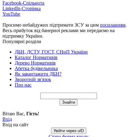
Facebook-Спільнота
LinkedIn-Сторінка
YouTube
Просимо небайдужих підтримати ЗСУ за цим
посиланням
.
Весь прибуток від банерної реклами ми передаємо на
підтримку України.
Популярні розділи
ДБН, ДСТУ, ГОСТ, СНиП України
Каталог Нормативів
Дерево Нормативів
Абетка будівельника
Як завантажити ДБН?
Зворотній зв'язок
Про нас
Вітаю Вас
,
Гість
!
Вхід
Вхід на сайт
Увійти через uID
Стара форма входу