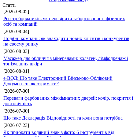
Статті
[2026-08-05]
Реєстр боржників: як перевірити заборгованості фізичних
осіб та компаній
[2026-08-04]
Подібні компанії: як знаходити нових клієнтів і конкурентів
на своєму ринку
[2026-08-03]
Масажер для обличчя з мінералами: колаген, лімфодренаж і
тонізування шкіри
[2026-08-01]
е-ВОД: Що таке Електронний Військово-Обліковий
Документ та як отримати?
[2026-07-30]
Переваги фарбованих міжкімнатних дверей: колір, покриття і
довговічність
[2026-07-30]
Що таке Декларація Відповідності та коли вона потрібна
[2026-07-23]
Як прибрати водяний знак з фото: 6 інструментів від