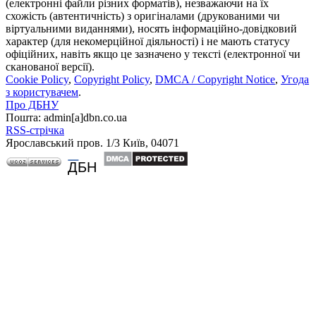
(електронні файли різних форматів), незважаючи на їх
схожість (автентичність) з оригіналами (друкованими чи
віртуальними виданнями), носять інформаційно-довідковий
характер (для некомерційної діяльності) і не мають статусу
офіційних, навіть якщо це зазначено у тексті (електронної чи
сканованої версії).
Cookie Policy
,
Copyright Policy
,
DMCA / Copyright Notice
,
Угода
з користувачем
.
Про ДБНУ
Пошта: admin[а]dbn.co.ua
RSS-стрічка
Ярославський пров. 1/3 Київ, 04071