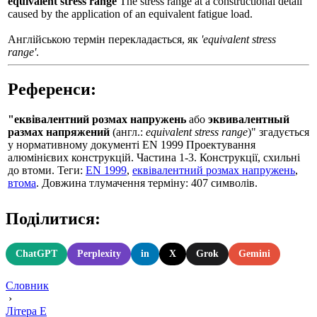
equivalent stress range
The stress range at a constructional detail
caused by the application of an equivalent fatigue load.
Англійською термін перекладається, як
'equivalent stress
range'
.
Референси:
"еквівалентний розмах напружень
або
эквивалентный
размах напряжений
(англ.:
equivalent stress range
)" згадується
у нормативному документі EN 1999 Проектування
алюмінієвих конструкцій. Частина 1-3. Конструкції, схильні
до втоми. Теги:
EN 1999
,
еквівалентний розмах напружень
,
втома
. Довжина тлумачення терміну: 407 символів.
Поділитися:
ChatGPT
Perplexity
in
X
Grok
Gemini
Словник
›
Літера Е