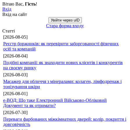
Вітаю Вас
,
Гість
!
Вхід
Вхід на сайт
Увійти через uID
Стара форма входу
Статті
[2026-08-05]
Реєстр боржників: як перевірити заборгованості фізичних
осіб та компаній
[2026-08-04]
Подібні компанії: як знаходити нових клієнтів і конкурентів
на своєму ринку
[2026-08-03]
Масажер для обличчя з мінералами: колаген, лімфодренаж і
тонізування шкіри
[2026-08-01]
е-ВОД: Що таке Електронний Військово-Обліковий
Документ та як отримати?
[2026-07-30]
Переваги фарбованих міжкімнатних дверей: колір, покриття і
довговічність