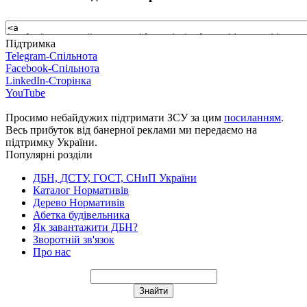
Підтримка
Telegram-Спільнота
Facebook-Спільнота
LinkedIn-Сторінка
YouTube
Просимо небайдужих підтримати ЗСУ за цим
посиланням
.
Весь прибуток від банерної реклами ми передаємо на
підтримку України.
Популярні розділи
ДБН, ДСТУ, ГОСТ, СНиП України
Каталог Нормативів
Дерево Нормативів
Абетка будівельника
Як завантажити ДБН?
Зворотній зв'язок
Про нас