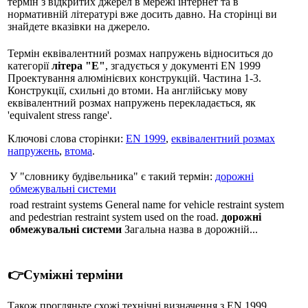
термін з відкритих джерел в мережі інтернет та в
нормативній літературі вже досить давно. На сторінці ви
знайдете вказівки на джерело.
Термін еквівалентний розмах напружень відноситься до
категорії
літера "Е"
, згадується у документі EN 1999
Проектування алюмінієвих конструкцій. Частина 1-3.
Конструкції, схильні до втоми. На англійську мову
еквівалентний розмах напружень перекладається, як
'equivalent stress range'.
Ключові слова сторінки:
EN 1999
,
еквівалентний розмах
напружень
,
втома
.
У "словнику будівельника" є такий термін:
дорожні
обмежувальні системи
road restraint systems General name for vehicle restraint system
and pedestrian restraint system used on the road.
дорожні
обмежувальні системи
Загальна назва в дорожній...
👉Суміжні терміни
Також прогляньте схожі технічні визначення з EN 1999