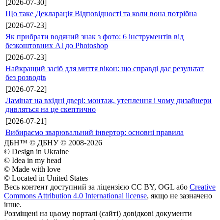
[2026-07-30]
Що таке Декларація Відповідності та коли вона потрібна
[2026-07-23]
Як прибрати водяний знак з фото: 6 інструментів від
безкоштовних AI до Photoshop
[2026-07-23]
Найкращий засіб для миття вікон: що справді дає результат
без розводів
[2026-07-22]
Ламінат на вхідні двері: монтаж, утеплення і чому дизайнери
дивляться на це скептично
[2026-07-21]
Вибираємо зварювальний інвертор: основні правила
ДБН™ © ДБНУ © 2008-2026
© Design in Ukraine
© Idea in my head
© Made with love
© Located in United States
Весь контент доступний за ліцензією CC BY, OGL або
Creative
Commons Attribution 4.0 International license
, якщо не зазначено
інше.
Розміщені на цьому порталі (сайті) довідкові документи