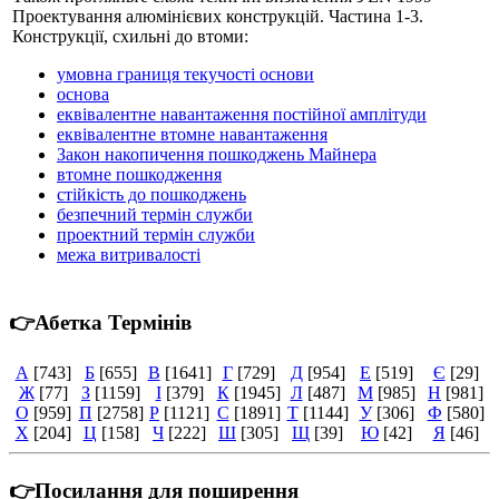
Проектування алюмінієвих конструкцій. Частина 1-3.
Конструкції, схильні до втоми:
умовна границя текучості основи
основа
еквівалентне навантаження постійної амплітуди
еквівалентне втомне навантаження
Закон накопичення пошкоджень Майнера
втомне пошкодження
стійкість до пошкоджень
безпечний термін служби
проектний термін служби
межа витривалості
👉Абетка Термінів
А
[743]
Б
[655]
В
[1641]
Г
[729]
Д
[954]
Е
[519]
Є
[29]
Ж
[77]
З
[1159]
І
[379]
К
[1945]
Л
[487]
М
[985]
Н
[981]
О
[959]
П
[2758]
Р
[1121]
С
[1891]
Т
[1144]
У
[306]
Ф
[580]
Х
[204]
Ц
[158]
Ч
[222]
Ш
[305]
Щ
[39]
Ю
[42]
Я
[46]
👉Посилання для поширення