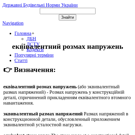
Державні Будівельні Норми України
Navigation
Головна
+
ДБН
ДСТУ
еквівалентний розмах напружень
Кодекси
Популярні терміни
Статті
👉 Визначення:
еквівалентний розмах напружень
(або
эквивалентный
размах напряжений
) - Розмах напружень у конструкційній
деталі, спричинений прикладенням еквівалентного втомного
навантаження.
эквивалентный размах напряжений
Размах напряжений в
конструкционной детали, обусловленный приложением
эквивалентной усталостной нагрузки.