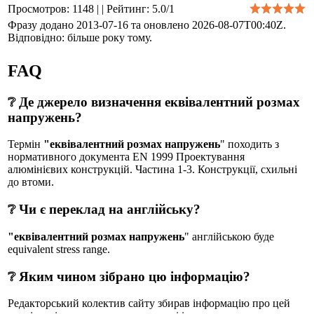
Просмотров
:
1148
|
|
Рейтинг
:
5.0
/
1
Фразу додано 2013-07-16 та оновлено
2026-08-07T00:40Z
.
Відповідно: більше року тому.
FAQ
❔ Де джерело визначення еквівалентний розмах
напружень?
Термін
"еквівалентний розмах напружень
" походить з
нормативного документа EN 1999 Проектування
алюмінієвих конструкцій. Частина 1-3. Конструкції, схильні
до втоми.
❔ Чи є переклад на англійську?
"еквівалентний розмах напружень
" англійською буде
equivalent stress range.
❔ Яким чином зібрано цю інформацію?
Редакторський колектив сайту збирав інформацію про цей