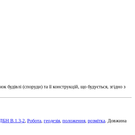
будівлі (споруди) та її конструкцій, що будується, згідно з
ДБН В.1.3-2
,
Робота
,
геодезія
,
положення
,
розмітка
. Довжина