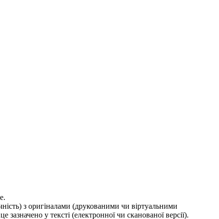
е.
ичність) з оригіналами (друкованими чи віртуальними
е зазначено у тексті (електронної чи сканованої версії).