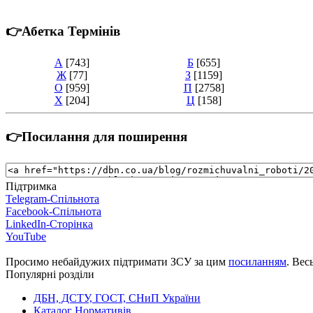
👉Абетка Термінів
А
[743]
Б
[655]
Ж
[77]
З
[1159]
О
[959]
П
[2758]
Х
[204]
Ц
[158]
👉Посилання для поширення
Підтримка
Telegram-Спільнота
Facebook-Спільнота
LinkedIn-Сторінка
YouTube
Просимо небайдужих підтримати ЗСУ за цим
посиланням
. Вес
Популярні розділи
ДБН, ДСТУ, ГОСТ, СНиП України
Каталог Нормативів