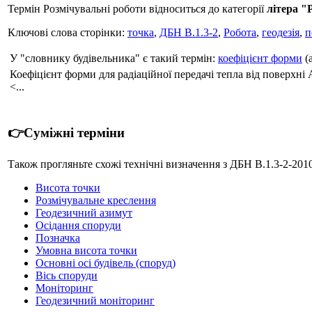
Термін Розмічувальні роботи відноситься до категорії
літера "
Ключові слова сторінки:
точка
,
ДБН В.1.3-2
,
Робота
,
геодезія
,
п
У "словнику будівельника" є такий термін:
коефіцієнт форми
(
Коефіцієнт форми для радіаційної передачі тепла від поверхні А
<...
👉Суміжні терміни
Також прогляньте схожі технічні визначення з ДБН В.1.3-2-2010
Висота точки
Розмічувальне креслення
Геодезичний азимут
Осідання споруди
Позначка
Умовна висота точки
Основні осі будівель (споруд)
Вісь споруди
Моніторинг
Геодезичний моніторинг