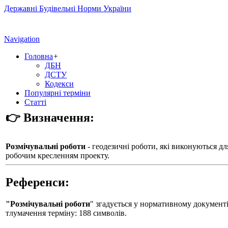
Державні Будівельні Норми України
Navigation
Головна
+
ДБН
ДСТУ
Кодекси
Популярні терміни
Статті
👉 Визначення:
Розмічувальні роботи
- геодезичні роботи, які виконуються дл
робочим кресленням проекту.
Референси:
"Розмічувальні роботи
" згадується у нормативному документ
тлумачення терміну: 188 символів.