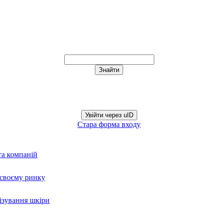
Увійти через uID
Стара форма входу
та компаній
а своєму ринку
нізування шкіри