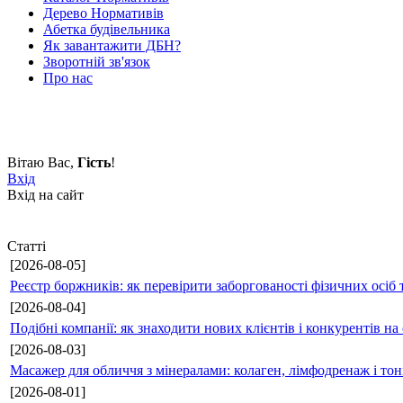
Дерево Нормативів
Абетка будівельника
Як завантажити ДБН?
Зворотній зв'язок
Про нас
Вітаю Вас
,
Гість
!
Вхід
Вхід на сайт
Статті
[2026-08-05]
Реєстр боржників: як перевірити заборгованості фізичних осіб 
[2026-08-04]
Подібні компанії: як знаходити нових клієнтів і конкурентів н
[2026-08-03]
Масажер для обличчя з мінералами: колаген, лімфодренаж і то
[2026-08-01]