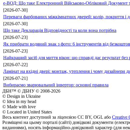
е-ВОД: Що таке Електронний Військово-Обліковий Документ т
[2026-07-30]
Переваги фарбованих міжкімнатних дверей: колір, покриття і д
[2026-07-30]
Що таке Декларація Відповідності та коли вона потрібна
[2026-07-23]
Як прибрати водяний знак з фото: 6 інструментів від безкошто
[2026-07-23]
Найкращий засіб для миття вікон: що справді дає результат без 
[2026-07-22]
Ламінат на вхідні двері: монтаж, утеплення і чому дизайнери д
[2026-07-21]
Вибираємо зварювальний інвертор: основні правила
ДБН™ © ДБНУ © 2008-2026
© Design in Ukraine
© Idea in my head
© Made with love
© Located in United States
Весь контент доступний за ліцензією CC BY, OGL або
Creative 
Розміщені на цьому порталі (сайті) довідкові документи (елект
виданнями), носять інформаційно-довідковий характер (для неком