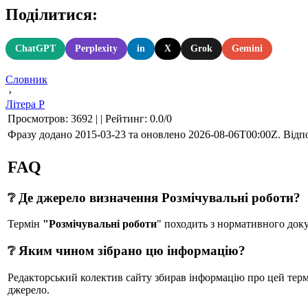
Поділитися:
ChatGPT
Perplexity
in
X
Grok
Gemini
Словник
›
Літера Р
Просмотров
:
3692
|
|
Рейтинг
:
0.0
/
0
Фразу додано 2015-03-23 та оновлено
2026-08-06T00:00Z
. Відп
FAQ
❔ Де джерело визначення Розмічувальні роботи?
Термін
"Розмічувальні роботи
" походить з нормативного до
❔ Яким чином зібрано цю інформацію?
Редакторський колектив сайту збирав інформацію про цей термін
джерело.