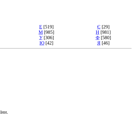
Е
[519]
Є
[29]
М
[985]
Н
[981]
У
[306]
Ф
[580]
Ю
[42]
Я
[46]
їни.