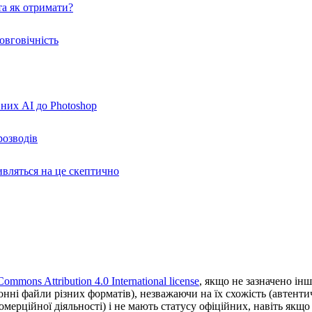
а як отримати?
овговічність
вних AI до Photoshop
розводів
ивляться на це скептично
Commons Attribution 4.0 International license
, якщо не зазначено інш
ронні файли різних форматів), незважаючи на їх схожість (автент
ерційної діяльності) і не мають статусу офіційних, навіть якщо ц