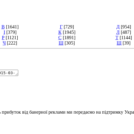
В
[1641]
Г
[729]
Д
[954]
І
[379]
К
[1945]
Л
[487]
Р
[1121]
С
[1891]
Т
[1144]
Ч
[222]
Ш
[305]
Щ
[39]
ь прибуток від банерної реклами ми передаємо на підтримку Укра