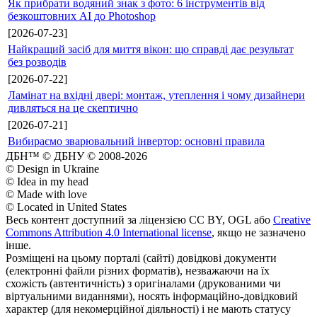
Як прибрати водяний знак з фото: 6 інструментів від
безкоштовних AI до Photoshop
[2026-07-23]
Найкращий засіб для миття вікон: що справді дає результат
без розводів
[2026-07-22]
Ламінат на вхідні двері: монтаж, утеплення і чому дизайнери
дивляться на це скептично
[2026-07-21]
Вибираємо зварювальний інвертор: основні правила
ДБН™ © ДБНУ © 2008-2026
© Design in Ukraine
© Idea in my head
© Made with love
© Located in United States
Весь контент доступний за ліцензією CC BY, OGL або
Creative
Commons Attribution 4.0 International license
, якщо не зазначено
інше.
Розміщені на цьому порталі (сайті) довідкові документи
(електронні файли різних форматів), незважаючи на їх
схожість (автентичність) з оригіналами (друкованими чи
віртуальними виданнями), носять інформаційно-довідковий
характер (для некомерційної діяльності) і не мають статусу