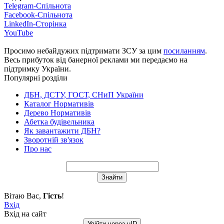
Telegram-Спільнота
Facebook-Спільнота
LinkedIn-Сторінка
YouTube
Просимо небайдужих підтримати ЗСУ за цим
посиланням
.
Весь прибуток від банерної реклами ми передаємо на
підтримку України.
Популярні розділи
ДБН, ДСТУ, ГОСТ, СНиП України
Каталог Нормативів
Дерево Нормативів
Абетка будівельника
Як завантажити ДБН?
Зворотній зв'язок
Про нас
Вітаю Вас
,
Гість
!
Вхід
Вхід на сайт
Увійти через uID