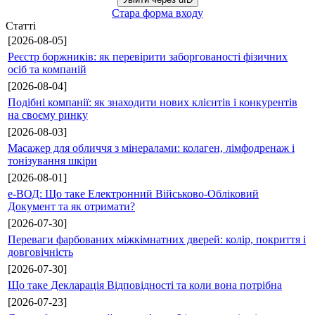
Стара форма входу
Статті
[2026-08-05]
Реєстр боржників: як перевірити заборгованості фізичних
осіб та компаній
[2026-08-04]
Подібні компанії: як знаходити нових клієнтів і конкурентів
на своєму ринку
[2026-08-03]
Масажер для обличчя з мінералами: колаген, лімфодренаж і
тонізування шкіри
[2026-08-01]
е-ВОД: Що таке Електронний Військово-Обліковий
Документ та як отримати?
[2026-07-30]
Переваги фарбованих міжкімнатних дверей: колір, покриття і
довговічність
[2026-07-30]
Що таке Декларація Відповідності та коли вона потрібна
[2026-07-23]