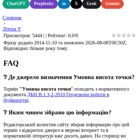
ChatGPT
Perplexity
in
X
Grok
Gemini
Словник
›
Літера У
Просмотров
:
5444
|
|
Рейтинг
:
0.0
/
0
Фразу додано 2014-11-10 та оновлено
2026-08-08T00:50Z
.
Відповідно: більше року тому.
FAQ
❔ Де джерело визначення Умовна висота точки?
Термін
"Умовна висота точки
" походить з нормативного
документа
ДБН В.1.3-2-2010 Геодезичні роботи в
будівництві
.
❔ Яким чином зібрано цю інформацію?
Редакторський колектив сайту збирав інформацію про цей
термін з відкритих джерел в мережі інтернет та в
нормативній літературі вже досить давно. На сторінці ви