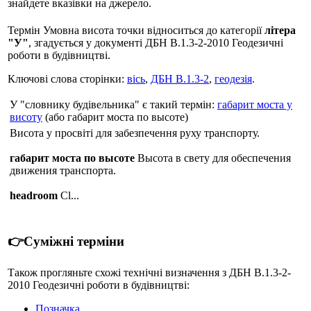
знайдете вказівки на джерело.
Термін Умовна висота точки відноситься до категорії
літера
"У"
, згадується у документі ДБН В.1.3-2-2010 Геодезичні
роботи в будівництві.
Ключові слова сторінки:
вісь
,
ДБН В.1.3-2
,
геодезія
.
У "словнику будівельника" є такий термін:
габарит моста у
висоту
(або габарит моста по высоте)
Висота у просвіті для забезпечення руху транспорту.
габарит моста по высоте
Высота в свету для обеспечения
движения транспорта.
headroom
Cl...
👉Суміжні терміни
Також прогляньте схожі технічні визначення з ДБН В.1.3-2-
2010 Геодезичні роботи в будівництві:
Позначка