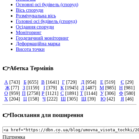
Основні осі будівель (споруд)
Вісь споруди
Розмічувальна вісь
Головні осі будівель (споруд)
Осідання споруди
Моніторинг
Геодезичний моніторинг
Деформаційна марка
Висота точки
👉Абетка Термінів
А
[743]
Б
[655]
В
[1641]
Г
[729]
Д
[954]
Е
[519]
Є
[29]
Ж
[77]
З
[1159]
І
[379]
К
[1945]
Л
[487]
М
[985]
Н
[981]
О
[959]
П
[2758]
Р
[1121]
С
[1891]
Т
[1144]
У
[306]
Ф
[580]
Х
[204]
Ц
[158]
Ч
[222]
Ш
[305]
Щ
[39]
Ю
[42]
Я
[46]
👉Посилання для поширення
Підтримка