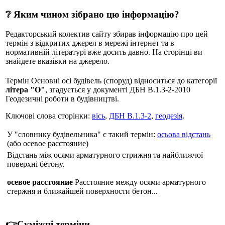
❔ Яким чином зібрано цю інформацію?
Редакторський колектив сайту збирав інформацію про цей
термін з відкритих джерел в мережі інтернет та в
нормативній літературі вже досить давно. На сторінці ви
знайдете вказівки на джерело.
Термін Основні осі будівель (споруд) відноситься до категорії
літера "О"
, згадується у документі ДБН В.1.3-2-2010
Геодезичні роботи в будівництві.
Ключові слова сторінки:
вісь
,
ДБН В.1.3-2
,
геодезія
.
У "словнику будівельника" є такий термін:
осьова відстань
(або осевое расстояние)
Відстань між осями арматурного стрижня та найближчої
поверхні бетону.
осевое расстояние
Расстояние между осями арматурного
стержня и ближайшей поверхности бетон...
👉Суміжні терміни