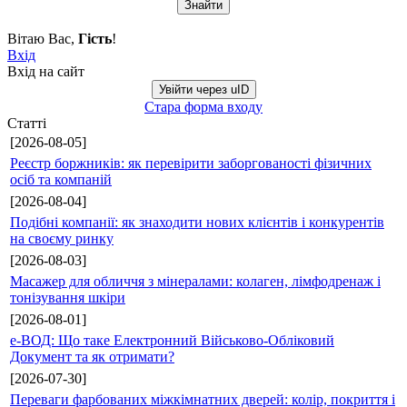
Вітаю Вас
,
Гість
!
Вхід
Вхід на сайт
Увійти через uID
Стара форма входу
Статті
[2026-08-05]
Реєстр боржників: як перевірити заборгованості фізичних
осіб та компаній
[2026-08-04]
Подібні компанії: як знаходити нових клієнтів і конкурентів
на своєму ринку
[2026-08-03]
Масажер для обличчя з мінералами: колаген, лімфодренаж і
тонізування шкіри
[2026-08-01]
е-ВОД: Що таке Електронний Військово-Обліковий
Документ та як отримати?
[2026-07-30]
Переваги фарбованих міжкімнатних дверей: колір, покриття і