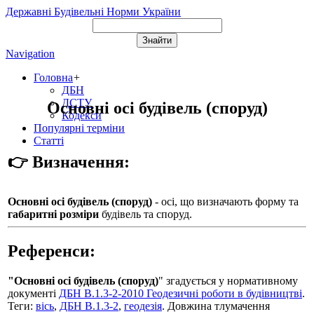
Державні Будівельні Норми України
Navigation
Головна
+
ДБН
ДСТУ
Основні осі будівель (споруд)
Кодекси
Популярні терміни
Статті
👉 Визначення:
Основні осі будівель (споруд)
- осі, що визначають форму та
габаритні розміри
будівель та споруд.
Референси:
"Основні осі будівель (споруд)
" згадується у нормативному
документі
ДБН В.1.3-2-2010 Геодезичні роботи в будівництві
.
Теги:
вісь
,
ДБН В.1.3-2
,
геодезія
. Довжина тлумачення