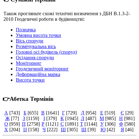
Також прогляньте схожі технічні визначення з ДБН В.1.3-2-
2010 Геодезичні роботи в будівництві:
Позначка
Умовна висота точки
Вісь споруди
Розмічувальна вісь
Головні осі будівель (споруд)
Осідання споруди
Моніторинг
Геодезичний моніторинг
Деформаційна марка
Висота точки
👉Абетка Термінів
А
[743]
Б
[655]
В
[1641]
Г
[729]
Д
[954]
Е
[519]
Є
[29]
Ж
[77]
З
[1159]
І
[379]
К
[1945]
Л
[487]
М
[985]
Н
[981]
О
[959]
П
[2758]
Р
[1121]
С
[1891]
Т
[1144]
У
[306]
Ф
[580]
Х
[204]
Ц
[158]
Ч
[222]
Ш
[305]
Щ
[39]
Ю
[42]
Я
[46]