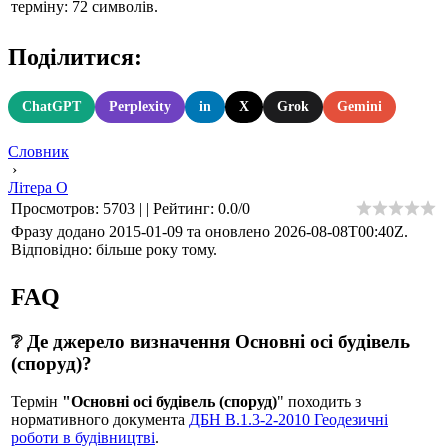
терміну: 72 символів.
Поділитися:
ChatGPT
Perplexity
in
X
Grok
Gemini
Словник
›
Літера О
Просмотров
:
5703
|
|
Рейтинг
:
0.0
/
0
Фразу додано 2015-01-09 та оновлено
2026-08-08T00:40Z
.
Відповідно: більше року тому.
FAQ
❔ Де джерело визначення Основні осі будівель
(споруд)?
Термін
"Основні осі будівель (споруд)
" походить з
нормативного документа
ДБН В.1.3-2-2010 Геодезичні
роботи в будівництві
.