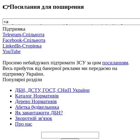
👉Посилання для поширення
Підтримка
Telegram-Спільнота
Facebook-Спільнота
LinkedIn-Сторінка
YouTube
Просимо небайдужих підтримати ЗСУ за цим
посиланням
.
Весь прибуток від банерної реклами ми передаємо на
підтримку України.
Популярні розділи
ДБН, ДСТУ, ГОСТ, СНиП України
Каталог Нормативів
Дерево Нормативів
Абетка будівельника
Як завантажити ДБН?
Зворотній зв'язок
Про нас