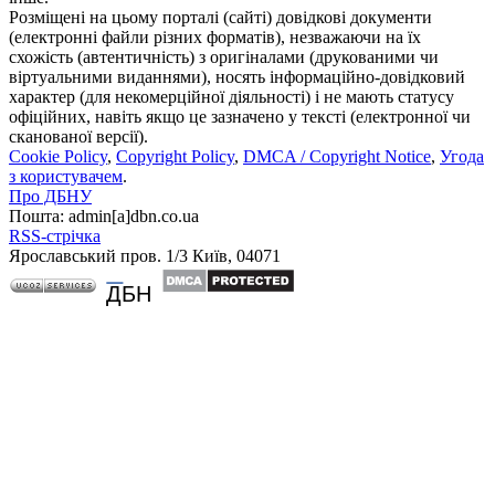
Розміщені на цьому порталі (сайті) довідкові документи
(електронні файли різних форматів), незважаючи на їх
схожість (автентичність) з оригіналами (друкованими чи
віртуальними виданнями), носять інформаційно-довідковий
характер (для некомерційної діяльності) і не мають статусу
офіційних, навіть якщо це зазначено у тексті (електронної чи
сканованої версії).
Cookie Policy
,
Copyright Policy
,
DMCA / Copyright Notice
,
Угода
з користувачем
.
Про ДБНУ
Пошта: admin[а]dbn.co.ua
RSS-стрічка
Ярославський пров. 1/3 Київ, 04071