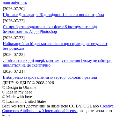
довговічність
[2026-07-30]
Що таке Декларація Відповідності та коли вона потрібна
[2026-07-23]
Як прибрати водяний знак з фото: 6 інструментів від
безкоштовних AI до Photoshop
[2026-07-23]
Найкращий засіб для миття вікон: що справді дає результат
без розводів
[2026-07-22]
Ламінат на вхідні двері: монтаж, утеплення і чому дизайнери
дивляться на це скептично
[2026-07-21]
Вибираємо зварювальний інвертор: основні правила
ДБН™ © ДБНУ © 2008-2026
© Design in Ukraine
© Idea in my head
© Made with love
© Located in United States
Весь контент доступний за ліцензією CC BY, OGL або
Creative
Commons Attribution 4.0 International license
, якщо не зазначено
інше.