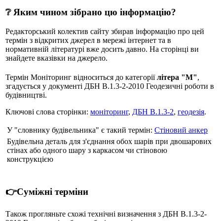
❔ Яким чином зібрано цю інформацію?
Редакторський колектив сайту збирав інформацію про цей
термін з відкритих джерел в мережі інтернет та в
нормативній літературі вже досить давно. На сторінці ви
знайдете вказівки на джерело.
Термін Моніторинг відноситься до категорії
літера "М"
,
згадується у документі ДБН В.1.3-2-2010 Геодезичні роботи в
будівництві.
Ключові слова сторінки:
моніторинг
,
ДБН В.1.3-2
,
геодезія
.
У "словнику будівельника" є такий термін:
Стіновий анкер
Будівельна деталь для з'єднання обох шарів при двошарових
стінах або одного шару з каркасом чи стіновою
конструкцією
👉Суміжні терміни
Також прогляньте схожі технічні визначення з ДБН В.1.3-2-