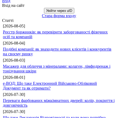
Вхід
Вхід на сайт
Увійти через uID
Стара форма входу
Статті
[2026-08-05]
Реєстр боржників: як перевірити заборгованості фізичних
осіб та компаній
[2026-08-04]
Подібні компанії: як знаходити нових клієнтів і конкурентів
на своєму ринку
[2026-08-03]
Масажер для обличчя з мінералами: колаген, лімфодренаж і
тонізування шкіри
[2026-08-01]
е-ВОД: Що таке Електронний Військово-Обліковий
Документ та як отримати?
[2026-07-30]
Переваги фарбованих міжкімнатних дверей: колір, покриття і
довговічність
[2026-07-30]
Що таке Декларація Відповідності та коли вона потрібна