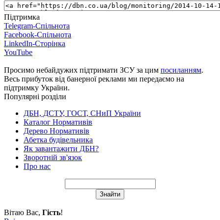
Підтримка
Telegram-Спільнота
Facebook-Спільнота
LinkedIn-Сторінка
YouTube
Просимо небайдужих підтримати ЗСУ за цим
посиланням
.
Весь прибуток від банерної реклами ми передаємо на
підтримку України.
Популярні розділи
ДБН, ДСТУ, ГОСТ, СНиП України
Каталог Нормативів
Дерево Нормативів
Абетка будівельника
Як завантажити ДБН?
Зворотній зв'язок
Про нас
Вітаю Вас
,
Гість
!