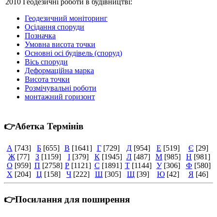
2010 Геодезичні роботи в будівництві:
Геодезичний моніторинг
Осідання споруди
Позначка
Умовна висота точки
Основні осі будівель (споруд)
Вісь споруди
Деформаційна марка
Висота точки
Розмічувальні роботи
монтажний горизонт
👉Абетка Термінів
А
[743]
Б
[655]
В
[1641]
Г
[729]
Д
[954]
Е
[519]
Є
[29]
Ж
[77]
З
[1159]
І
[379]
К
[1945]
Л
[487]
М
[985]
Н
[981]
О
[959]
П
[2758]
Р
[1121]
С
[1891]
Т
[1144]
У
[306]
Ф
[580]
Х
[204]
Ц
[158]
Ч
[222]
Ш
[305]
Щ
[39]
Ю
[42]
Я
[46]
👉Посилання для поширення