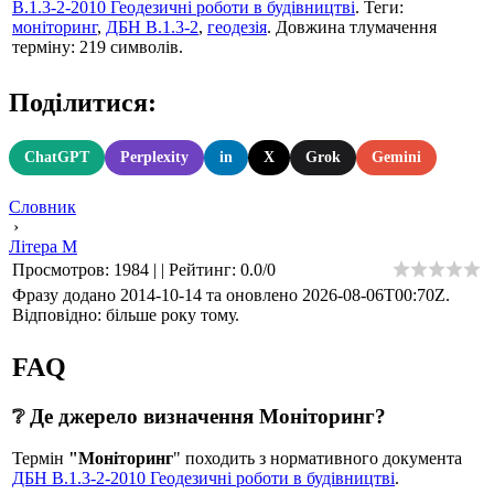
В.1.3-2-2010 Геодезичні роботи в будівництві
. Теги:
моніторинг
,
ДБН В.1.3-2
,
геодезія
. Довжина тлумачення
терміну: 219 символів.
Поділитися:
ChatGPT
Perplexity
in
X
Grok
Gemini
Словник
›
Літера М
Просмотров
:
1984
|
|
Рейтинг
:
0.0
/
0
Фразу додано 2014-10-14 та оновлено
2026-08-06T00:70Z
.
Відповідно: більше року тому.
FAQ
❔ Де джерело визначення Моніторинг?
Термін
"Моніторинг
" походить з нормативного документа
ДБН В.1.3-2-2010 Геодезичні роботи в будівництві
.