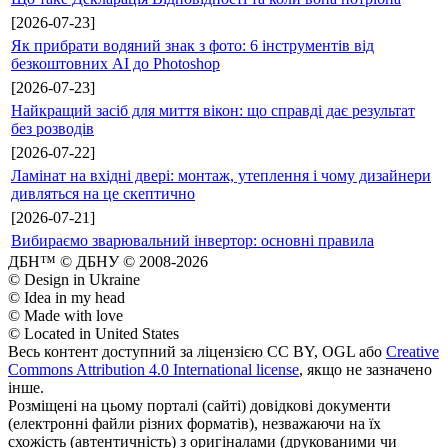
[2026-07-23]
Як прибрати водяний знак з фото: 6 інструментів від
безкоштовних AI до Photoshop
[2026-07-23]
Найкращий засіб для миття вікон: що справді дає результат
без розводів
[2026-07-22]
Ламінат на вхідні двері: монтаж, утеплення і чому дизайнери
дивляться на це скептично
[2026-07-21]
Вибираємо зварювальний інвертор: основні правила
ДБН™ © ДБНУ © 2008-2026
© Design in Ukraine
© Idea in my head
© Made with love
© Located in United States
Весь контент доступний за ліцензією CC BY, OGL або
Creative
Commons Attribution 4.0 International license
, якщо не зазначено
інше.
Розміщені на цьому порталі (сайті) довідкові документи
(електронні файли різних форматів), незважаючи на їх
схожість (автентичність) з оригіналами (друкованими чи