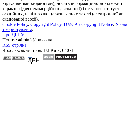
віртуальними виданнями), носять інформаційно-довідковий
характер (для некомерційної діяльності) і не мають статусу
офіційних, навіть якщо це зазначено у тексті (електронної чи
сканованої версії).
Cookie Policy
,
Copyright Policy
,
DMCA / Copyright Notice
,
Угода
з користувачем
.
Про ДБНУ
Пошта: admin[а]dbn.co.ua
RSS-стрічка
Ярославський пров. 1/3 Київ, 04071