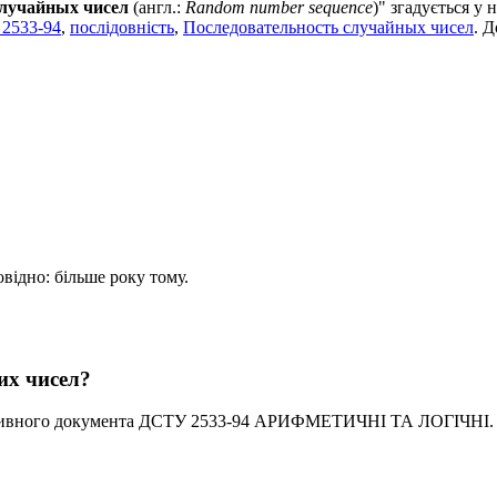
случайных чисел
(англ.:
Random number sequence
)" згадується
 2533-94
,
послідовність
,
Последовательность случайных чисел
. 
овідно: більше року тому.
их чисел?
ативного документа ДСТУ 2533-94 АРИФМЕТИЧНІ ТА ЛОГІЧНІ.