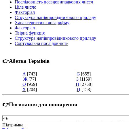
Послідовність псевдовипадкових чисел
Ціле число
Факторіал
Структура напівпровідникового приладу
Характеристика логарифму
Факторіал
Твірна функція
Структура напівпровідникового приладу
Сортувальна послідовність
👉Абетка Термінів
А
[743]
Б
[655]
Ж
[77]
З
[1159]
О
[959]
П
[2758]
Х
[204]
Ц
[158]
👉Посилання для поширення
Підтримка