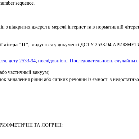
number sequence.
 з відкритих джерел в мережі інтернет та в нормативній літерат
ії
літера "П"
, згадується у документі ДСТУ 2533-94 АРИФМЕТИ
сел
,
дсту 2533-94
,
послідовність
,
Последовательность случайных
або частичный вакуум)
док видалення рідин або сипких речовин із ємності з недостатнь
94 АРИФМЕТИЧНІ ТА ЛОГІЧНІ: