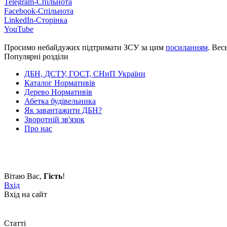
Telegram-Спільнота
Facebook-Спільнота
LinkedIn-Сторінка
YouTube
Просимо небайдужих підтримати ЗСУ за цим
посиланням
. Вес
Популярні розділи
ДБН, ДСТУ, ГОСТ, СНиП України
Каталог Нормативів
Дерево Нормативів
Абетка будівельника
Як завантажити ДБН?
Зворотній зв'язок
Про нас
Вітаю Вас
,
Гість
!
Вхід
Вхід на сайт
Статті