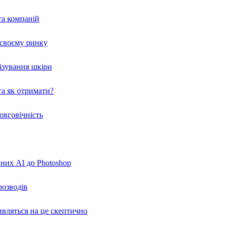
та компаній
а своєму ринку
нізування шкіри
а як отримати?
овговічність
вних AI до Photoshop
розводів
ивляться на це скептично