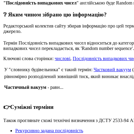
"Послідовність випадкових чисел
" англійською буде Random 
❔ Яким чином зібрано цю інформацію?
Редакторський колектив сайту збирав інформацію про цей термін
джерело.
Термін Послідовність випадкових чисел відноситься до категор
випадкових чисел перекладається, як 'Random number sequence'.
Ключові слова сторінки:
числові
,
Послідовність випадкових чи
У "словнику будівельника" є такий термін:
Частковий вакуум
(
рівномірно розподілений зовнішній тиск, який виникає внаслі
Частичный вакуум
- равн...
👉Суміжні терміни
Також прогляньте схожі технічні визначення з ДСТУ 2533-
Рекурсивно задана послідовність