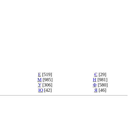
Е
[519]
Є
[29]
М
[985]
Н
[981]
У
[306]
Ф
[580]
Ю
[42]
Я
[46]