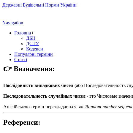
Державні Будівельні Норми України
Navigation
Головна
+
ДБН
ДСТУ
Кодекси
Популярні терміни
Статті
👉 Визначення:
Послідовність випадкових чисел
(або
Последовательность сл
Последовательность случайных чисел
- это Числовые значен
Англійською термін перекладається, як
'Random number sequenc
Референси: