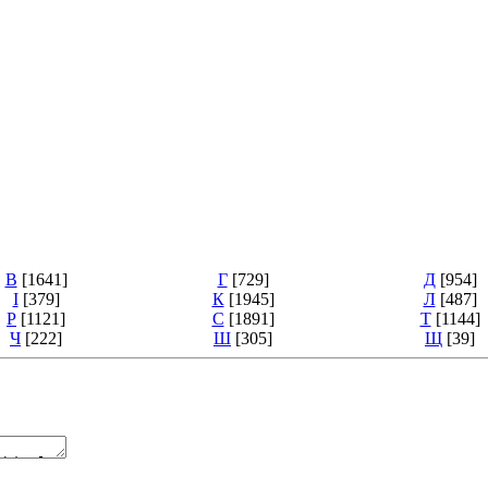
В
[1641]
Г
[729]
Д
[954]
І
[379]
К
[1945]
Л
[487]
Р
[1121]
С
[1891]
Т
[1144]
Ч
[222]
Ш
[305]
Щ
[39]