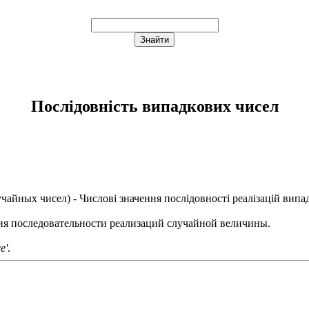
Послідовність випадкових чисел
учайных чисел
) - Числові значення послідовності реалізацій вип
ия последовательности реализаций случайной величины.
e'
.