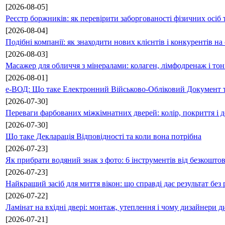
[2026-08-05]
Реєстр боржників: як перевірити заборгованості фізичних осіб 
[2026-08-04]
Подібні компанії: як знаходити нових клієнтів і конкурентів н
[2026-08-03]
Масажер для обличчя з мінералами: колаген, лімфодренаж і то
[2026-08-01]
е-ВОД: Що таке Електронний Військово-Обліковий Документ т
[2026-07-30]
Переваги фарбованих міжкімнатних дверей: колір, покриття і д
[2026-07-30]
Що таке Декларація Відповідності та коли вона потрібна
[2026-07-23]
Як прибрати водяний знак з фото: 6 інструментів від безкошто
[2026-07-23]
Найкращий засіб для миття вікон: що справді дає результат без 
[2026-07-22]
Ламінат на вхідні двері: монтаж, утеплення і чому дизайнери д
[2026-07-21]