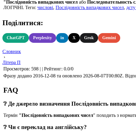
"Послідовність випадкових чисел
або
Последовательность 
ЛОГІЧНІ. Теги:
числові
,
Послідовність випадкових чисел
,
дсту
Поділитися:
ChatGPT
Perplexity
in
X
Grok
Gemini
Словник
›
Літера П
Просмотров
:
598
|
|
Рейтинг
:
0.0
/
0
Фразу додано 2016-12-08 та оновлено
2026-08-07T00:80Z
. Відп
FAQ
❔ Де джерело визначення Послідовність випадков
Термін
"Послідовність випадкових чисел
" походить з норм
❔ Чи є переклад на англійську?