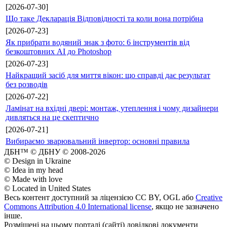
[2026-07-30]
Що таке Декларація Відповідності та коли вона потрібна
[2026-07-23]
Як прибрати водяний знак з фото: 6 інструментів від
безкоштовних AI до Photoshop
[2026-07-23]
Найкращий засіб для миття вікон: що справді дає результат
без розводів
[2026-07-22]
Ламінат на вхідні двері: монтаж, утеплення і чому дизайнери
дивляться на це скептично
[2026-07-21]
Вибираємо зварювальний інвертор: основні правила
ДБН™ © ДБНУ © 2008-2026
© Design in Ukraine
© Idea in my head
© Made with love
© Located in United States
Весь контент доступний за ліцензією CC BY, OGL або
Creative
Commons Attribution 4.0 International license
, якщо не зазначено
інше.
Розміщені на цьому порталі (сайті) довідкові документи