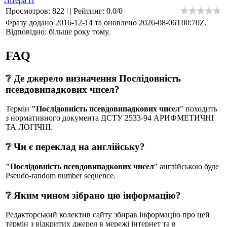
Літера П
Просмотров
:
822
|
|
Рейтинг
:
0.0
/
0
Фразу додано 2016-12-14 та оновлено
2026-08-06T00:70Z
.
Відповідно: більше року тому.
FAQ
❔ Де джерело визначення Послідовність
псевдовипадкових чисел?
Термін
"Послідовність псевдовипадкових чисел
" походить
з нормативного документа ДСТУ 2533-94 АРИФМЕТИЧНІ
ТА ЛОГІЧНІ.
❔ Чи є переклад на англійську?
"Послідовність псевдовипадкових чисел
" англійською буде
Pseudo-random number sequence.
❔ Яким чином зібрано цю інформацію?
Редакторський колектив сайту збирав інформацію про цей
термін з відкритих джерел в мережі інтернет та в