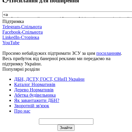
👉Посилання для поширення
Підтримка
Telegram-Спільнота
Facebook-Спільнота
LinkedIn-Сторінка
YouTube
Просимо небайдужих підтримати ЗСУ за цим
посиланням
.
Весь прибуток від банерної реклами ми передаємо на
підтримку України.
Популярні розділи
ДБН, ДСТУ, ГОСТ, СНиП України
Каталог Нормативів
Дерево Нормативів
Абетка будівельника
Як завантажити ДБН?
Зворотній зв'язок
Про нас