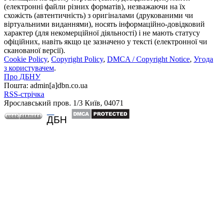
(електронні файли різних форматів), незважаючи на їх
схожість (автентичність) з оригіналами (друкованими чи
віртуальними виданнями), носять інформаційно-довідковий
характер (для некомерційної діяльності) і не мають статусу
офіційних, навіть якщо це зазначено у тексті (електронної чи
сканованої версії).
Cookie Policy
,
Copyright Policy
,
DMCA / Copyright Notice
,
Угода
з користувачем
.
Про ДБНУ
Пошта: admin[а]dbn.co.ua
RSS-стрічка
Ярославський пров. 1/3 Київ, 04071