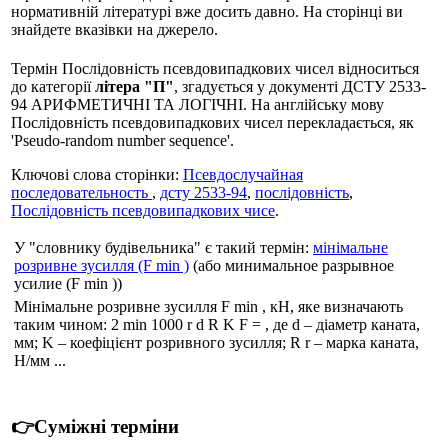
нормативній літературі вже досить давно. На сторінці ви
знайдете вказівки на джерело.
Термін Послідовність псевдовипадкових чисел відноситься
до категорії
літера "П"
, згадується у документі ДСТУ 2533-
94 АРИФМЕТИЧНІ ТА ЛОГІЧНІ. На англійську мову
Послідовність псевдовипадкових чисел перекладається, як
'Pseudo-random number sequence'.
Ключові слова сторінки:
Псевдослучайная
последовательность
,
дсту 2533-94
,
послідовність
,
Послідовність псевдовипадкових чисе
.
У "словнику будівельника" є такий термін:
мінімальне
розривне зусилля (F min )
(або минимальное разрывное
усилие (F min ))
Мінімальне розривне зусилля F min , кН, яке визначають
таким чином: 2 min 1000 r d R K F = , де d – діаметр каната,
мм; K – коефіцієнт розривного зусилля; R r – марка каната,
Н/мм ...
👉Суміжні терміни