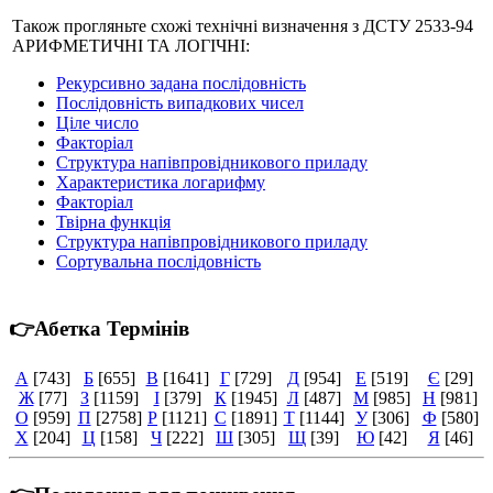
Також прогляньте схожі технічні визначення з ДСТУ 2533-94
АРИФМЕТИЧНІ ТА ЛОГІЧНІ:
Рекурсивно задана послідовність
Послідовність випадкових чисел
Ціле число
Факторіал
Структура напівпровідникового приладу
Характеристика логарифму
Факторіал
Твірна функція
Структура напівпровідникового приладу
Сортувальна послідовність
👉Абетка Термінів
А
[743]
Б
[655]
В
[1641]
Г
[729]
Д
[954]
Е
[519]
Є
[29]
Ж
[77]
З
[1159]
І
[379]
К
[1945]
Л
[487]
М
[985]
Н
[981]
О
[959]
П
[2758]
Р
[1121]
С
[1891]
Т
[1144]
У
[306]
Ф
[580]
Х
[204]
Ц
[158]
Ч
[222]
Ш
[305]
Щ
[39]
Ю
[42]
Я
[46]