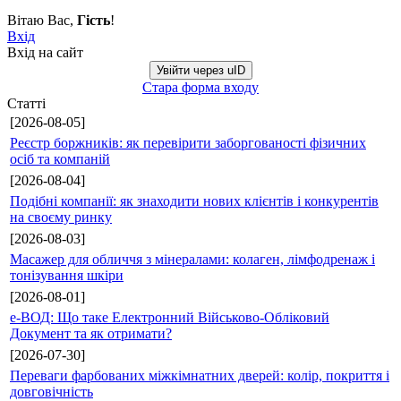
Вітаю Вас
,
Гість
!
Вхід
Вхід на сайт
Увійти через uID
Стара форма входу
Статті
[2026-08-05]
Реєстр боржників: як перевірити заборгованості фізичних
осіб та компаній
[2026-08-04]
Подібні компанії: як знаходити нових клієнтів і конкурентів
на своєму ринку
[2026-08-03]
Масажер для обличчя з мінералами: колаген, лімфодренаж і
тонізування шкіри
[2026-08-01]
е-ВОД: Що таке Електронний Військово-Обліковий
Документ та як отримати?
[2026-07-30]
Переваги фарбованих міжкімнатних дверей: колір, покриття і
довговічність