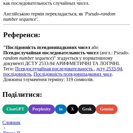
как последовательность случайных чисел.
Англійською термін перекладається, як
'Pseudo-random
number sequence'
.
Референси:
"Послідовність псевдовипадкових чисел
або
Псевдослучайная последовательность чисел
(англ.:
Pseudo-
random number sequence
)" згадується у нормативному
документі ДСТУ 2533-94 АРИФМЕТИЧНІ ТА ЛОГІЧНІ.
Теги:
Псевдослучайная последовательность
,
дсту 2533-94
,
послідовність
,
Послідовність псевдовипадкових чисе
.
Довжина тлумачення терміну: 319 символів.
Поділитися:
ChatGPT
Perplexity
in
X
Grok
Gemini
Словник
›