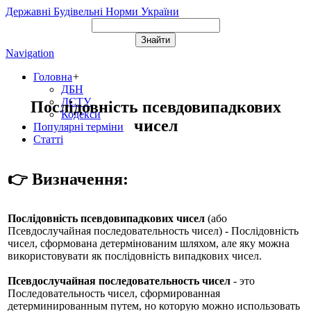
Державні Будівельні Норми України
Navigation
Головна
+
ДБН
ДСТУ
Послідовність псевдовипадкових
Кодекси
чисел
Популярні терміни
Статті
👉 Визначення:
Послідовність псевдовипадкових чисел
(або
Псевдослучайная последовательность чисел
) - Послідовність
чисел, сформована детермінованим шляхом, але яку можна
використовувати як послідовність випадкових чисел.
Псевдослучайная последовательность чисел
- это
Последовательность чисел, сформированная
детерминированным путем, но которую можно использовать