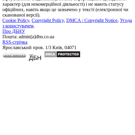
характер (для некомерційної діяльності) і не мають статусу
офіційних, навіть якщо це зазначено у тексті (електронної чи
сканованої версії).
Cookie Policy
,
Copyright Policy
,
DMCA / Copyright Notice
,
Угода
з користувачем
.
Про ДБНУ
Пошта: admin[а]dbn.co.ua
RSS-стрічка
Ярославський пров. 1/3 Київ, 04071