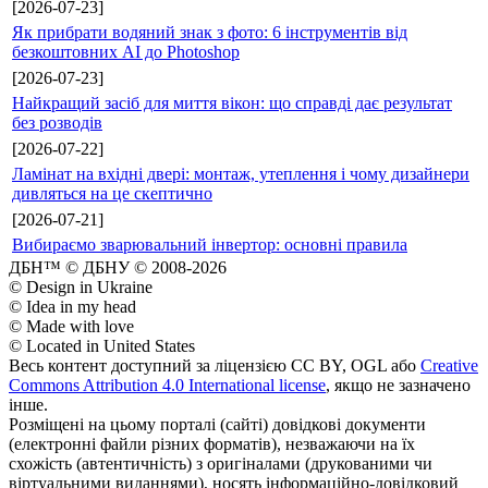
[2026-07-23]
Як прибрати водяний знак з фото: 6 інструментів від
безкоштовних AI до Photoshop
[2026-07-23]
Найкращий засіб для миття вікон: що справді дає результат
без розводів
[2026-07-22]
Ламінат на вхідні двері: монтаж, утеплення і чому дизайнери
дивляться на це скептично
[2026-07-21]
Вибираємо зварювальний інвертор: основні правила
ДБН™ © ДБНУ © 2008-2026
© Design in Ukraine
© Idea in my head
© Made with love
© Located in United States
Весь контент доступний за ліцензією CC BY, OGL або
Creative
Commons Attribution 4.0 International license
, якщо не зазначено
інше.
Розміщені на цьому порталі (сайті) довідкові документи
(електронні файли різних форматів), незважаючи на їх
схожість (автентичність) з оригіналами (друкованими чи
віртуальними виданнями), носять інформаційно-довідковий