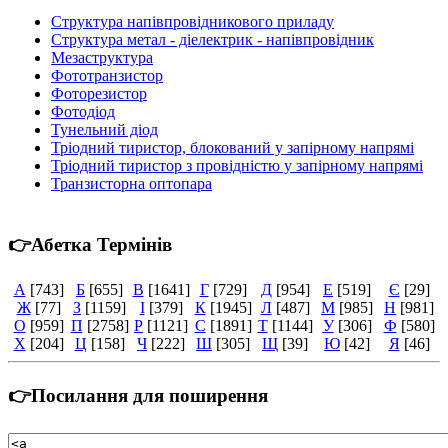
Структура напівпровідникового приладу
Структура метал - діелектрик - напівпровідник
Мезаструктура
Фототранзистор
Фоторезистор
Фотодіод
Тунельний діод
Тріодний тиристор, блокований у запірному напрямі
Тріодний тиристор з провідністю у запірному напрямі
Транзисторна оптопара
👉Абетка Термінів
А
[743]
Б
[655]
В
[1641]
Г
[729]
Д
[954]
Е
[519]
Є
[29]
Ж
[77]
З
[1159]
І
[379]
К
[1945]
Л
[487]
М
[985]
Н
[981]
О
[959]
П
[2758]
Р
[1121]
С
[1891]
Т
[1144]
У
[306]
Ф
[580]
Х
[204]
Ц
[158]
Ч
[222]
Ш
[305]
Щ
[39]
Ю
[42]
Я
[46]
👉Посилання для поширення