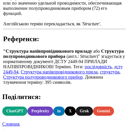
или по значению удельной проводимости, обеспечивающая
выполнение полупроводниковым прибором (72) его
функций.
Англійською термін перекладається, як
'Structure'
.
Референси:
"Структура напівпровідникового приладу
або
Структура
полупроводникового прибора
(англ.:
Structure
)" згадується у
нормативному документі ДСТУ 2449-94 ПРИЛАДИ
НАПІВПРОВІДНИКОВІ Терміни. Теги:
послідовність
,
дсту
2449-94
,
Структура напівпровідникового прила
,
структура
,
Структура полупроводникового прибор
. Довжина
тлумачення терміну: 395 символів.
Поділитися:
ChatGPT
Perplexity
in
X
Grok
Gemini
Словник