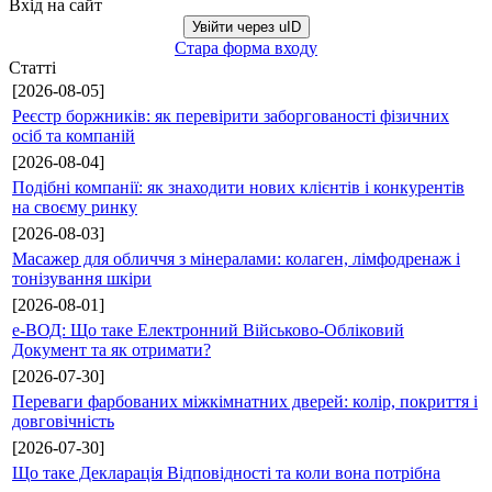
Вхід на сайт
Увійти через uID
Стара форма входу
Статті
[2026-08-05]
Реєстр боржників: як перевірити заборгованості фізичних
осіб та компаній
[2026-08-04]
Подібні компанії: як знаходити нових клієнтів і конкурентів
на своєму ринку
[2026-08-03]
Масажер для обличчя з мінералами: колаген, лімфодренаж і
тонізування шкіри
[2026-08-01]
е-ВОД: Що таке Електронний Військово-Обліковий
Документ та як отримати?
[2026-07-30]
Переваги фарбованих міжкімнатних дверей: колір, покриття і
довговічність
[2026-07-30]
Що таке Декларація Відповідності та коли вона потрібна