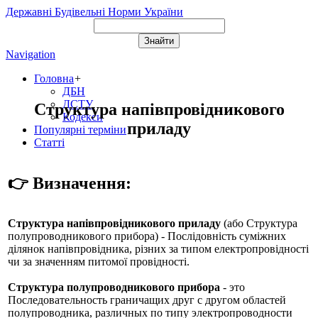
Державні Будівельні Норми України
Navigation
Головна
+
ДБН
ДСТУ
Структура напівпровідникового
Кодекси
приладу
Популярні терміни
Статті
👉 Визначення:
Структура напівпровідникового приладу
(або
Структура
полупроводникового прибора
) - Послідовність суміжних
ділянок напівпровідника, різних за типом електропровідності
чи за значенням питомої провідності.
Структура полупроводникового прибора
- это
Последовательность граничащих друг с другом областей
полупроводника, различных по типу электропроводности