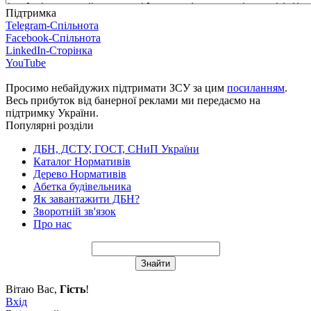
Підтримка
Telegram-Спільнота
Facebook-Спільнота
LinkedIn-Сторінка
YouTube
Просимо небайдужих підтримати ЗСУ за цим
посиланням
.
Весь прибуток від банерної реклами ми передаємо на
підтримку України.
Популярні розділи
ДБН, ДСТУ, ГОСТ, СНиП України
Каталог Нормативів
Дерево Нормативів
Абетка будівельника
Як завантажити ДБН?
Зворотній зв'язок
Про нас
Вітаю Вас
,
Гість
!
Вхід