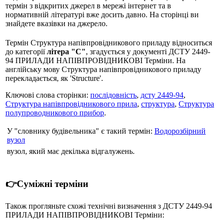
термін з відкритих джерел в мережі інтернет та в
нормативній літературі вже досить давно. На сторінці ви
знайдете вказівки на джерело.
Термін Структура напівпровідникового приладу відноситься
до категорії
літера "С"
, згадується у документі ДСТУ 2449-
94 ПРИЛАДИ НАПІВПРОВІДНИКОВІ Терміни. На
англійську мову Структура напівпровідникового приладу
перекладається, як 'Structure'.
Ключові слова сторінки:
послідовність
,
дсту 2449-94
,
Структура напівпровідникового прила
,
структура
,
Структура
полупроводникового прибор
.
У "словнику будівельника" є такий термін:
Водорозбірний
вузол
вузол, який має декілька відгалужень.
👉Суміжні терміни
Також прогляньте схожі технічні визначення з ДСТУ 2449-94
ПРИЛАДИ НАПІВПРОВІДНИКОВІ Терміни: