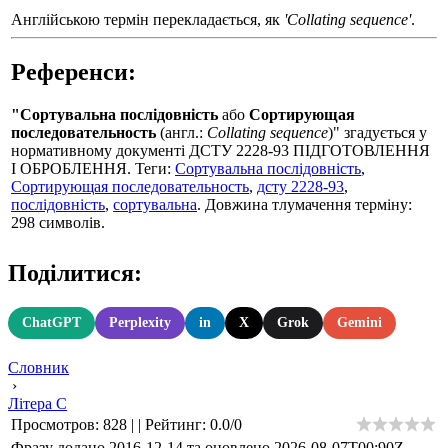
Англійською термін перекладається, як
'Collating sequence'
.
Референси:
"Сортувальна послідовність
або
Сортирующая
последовательность
(англ.:
Collating sequence
)" згадується у
нормативному документі ДСТУ 2228-93 ПIДГОТОВЛЕННЯ
I ОБРОБЛЕННЯ. Теги:
Сортувальна послідовність
,
Сортирующая последовательность
,
дсту 2228-93
,
послідовність
,
сортувальна
. Довжина тлумачення терміну:
298 символів.
Поділитися:
ChatGPT
Perplexity
in
X
Grok
Gemini
Словник
›
Літера С
Просмотров
:
828
|
|
Рейтинг
:
0.0
/
0
Фразу додано 2016-12-14 та оновлено
2026-08-07T00:90Z
.