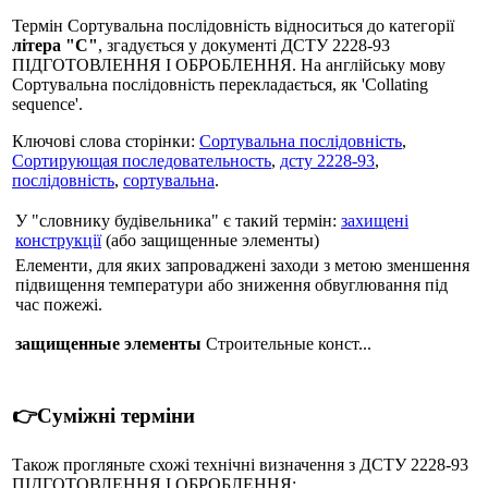
Термін Сортувальна послідовність відноситься до категорії
літера "С"
, згадується у документі ДСТУ 2228-93
ПIДГОТОВЛЕННЯ I ОБРОБЛЕННЯ. На англійську мову
Сортувальна послідовність перекладається, як 'Collating
sequence'.
Ключові слова сторінки:
Сортувальна послідовність
,
Сортирующая последовательность
,
дсту 2228-93
,
послідовність
,
сортувальна
.
У "словнику будівельника" є такий термін:
захищені
конструкції
(або защищенные элементы)
Елементи, для яких запроваджені заходи з метою зменшення
підвищення температури або зниження обвуглювання під
час пожежі.
защищенные элементы
Строительные конст...
👉Суміжні терміни
Також прогляньте схожі технічні визначення з ДСТУ 2228-93
ПIДГОТОВЛЕННЯ I ОБРОБЛЕННЯ: