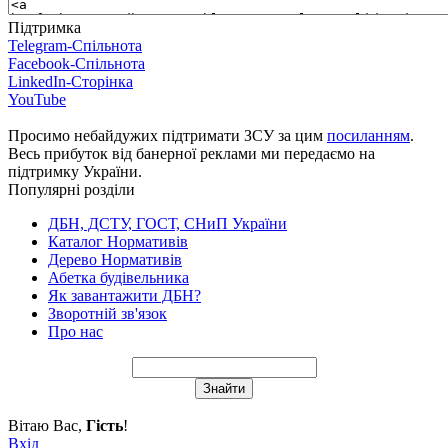
Підтримка
Telegram-Спільнота
Facebook-Спільнота
LinkedIn-Сторінка
YouTube
Просимо небайдужих підтримати ЗСУ за цим
посиланням
.
Весь прибуток від банерної реклами ми передаємо на
підтримку України.
Популярні розділи
ДБН, ДСТУ, ГОСТ, СНиП України
Каталог Нормативів
Дерево Нормативів
Абетка будівельника
Як завантажити ДБН?
Зворотній зв'язок
Про нас
Вітаю Вас
,
Гість
!
Вхід