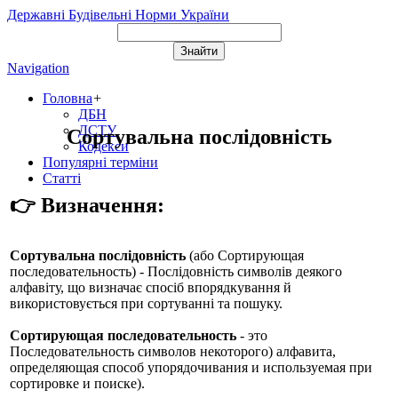
Державні Будівельні Норми України
Navigation
Головна
+
ДБН
ДСТУ
Сортувальна послідовність
Кодекси
Популярні терміни
Статті
👉 Визначення:
Сортувальна послідовність
(або
Сортирующая
последовательность
) - Послідовність символів деякого
алфавіту, що визначає спосіб впорядкування й
використовується при сортуванні та пошуку.
Сортирующая последовательность
- это
Последовательность символов некоторого) алфавита,
определяющая способ упорядочивания и используемая при
сортировке и поиске).