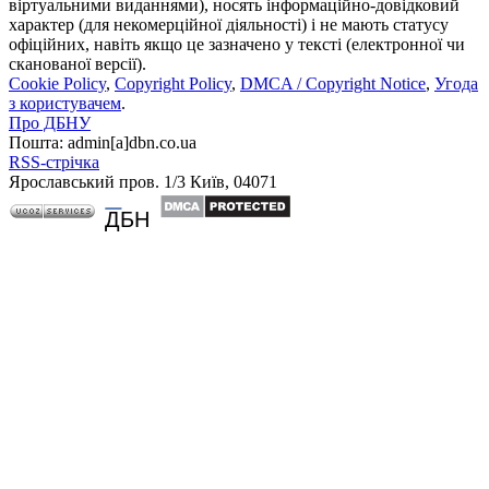
віртуальними виданнями), носять інформаційно-довідковий
характер (для некомерційної діяльності) і не мають статусу
офіційних, навіть якщо це зазначено у тексті (електронної чи
сканованої версії).
Cookie Policy
,
Copyright Policy
,
DMCA / Copyright Notice
,
Угода
з користувачем
.
Про ДБНУ
Пошта: admin[а]dbn.co.ua
RSS-стрічка
Ярославський пров. 1/3 Київ, 04071