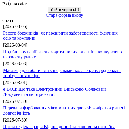
Вхід на сайт
Увійти через uID
Стара форма входу
Статті
[2026-08-05]
Реєстр боржників: як перевірити заборгованості фізичних
осіб та компаній
[2026-08-04]
Подібні компанії: як знаходити нових клієнтів і конкурентів
на своєму ринку
[2026-08-03]
Масажер для обличчя з мінералами: колаген, лімфодренаж і
тонізування шкіри
[2026-08-01]
е-ВОД: Що таке Електронний Військово-Обліковий
Документ та як отримати?
[2026-07-30]
Переваги фарбованих міжкімнатних дверей: колір, покриття і
довговічність
[2026-07-30]
Що таке Декларація Відповідності та коли вона потрібна