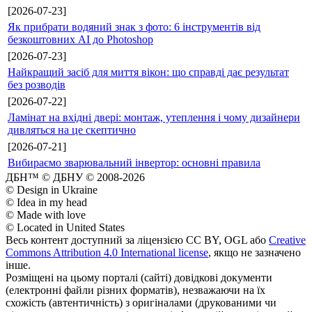
[2026-07-23]
Як прибрати водяний знак з фото: 6 інструментів від
безкоштовних AI до Photoshop
[2026-07-23]
Найкращий засіб для миття вікон: що справді дає результат
без розводів
[2026-07-22]
Ламінат на вхідні двері: монтаж, утеплення і чому дизайнери
дивляться на це скептично
[2026-07-21]
Вибираємо зварювальний інвертор: основні правила
ДБН™ © ДБНУ © 2008-2026
© Design in Ukraine
© Idea in my head
© Made with love
© Located in United States
Весь контент доступний за ліцензією CC BY, OGL або
Creative
Commons Attribution 4.0 International license
, якщо не зазначено
інше.
Розміщені на цьому порталі (сайті) довідкові документи
(електронні файли різних форматів), незважаючи на їх
схожість (автентичність) з оригіналами (друкованими чи