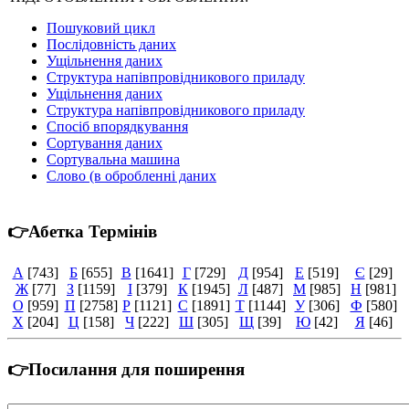
Пошуковий цикл
Послідовність даних
Ущільнення даних
Структура напівпровідникового приладу
Ущільнення даних
Структура напівпровідникового приладу
Спосіб впорядкування
Сортування даних
Сортувальна машина
Слово (в обробленні даних
👉Абетка Термінів
А
[743]
Б
[655]
В
[1641]
Г
[729]
Д
[954]
Е
[519]
Є
[29]
Ж
[77]
З
[1159]
І
[379]
К
[1945]
Л
[487]
М
[985]
Н
[981]
О
[959]
П
[2758]
Р
[1121]
С
[1891]
Т
[1144]
У
[306]
Ф
[580]
Х
[204]
Ц
[158]
Ч
[222]
Ш
[305]
Щ
[39]
Ю
[42]
Я
[46]
👉Посилання для поширення