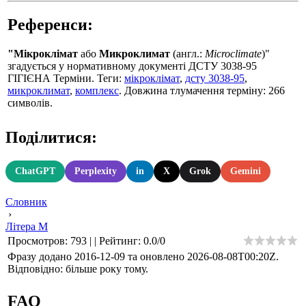
Референси:
"Мікроклімат
або
Микроклимат
(англ.:
Microclimate
)"
згадується у нормативному документі ДСТУ 3038-95
ГIГIЄНА Терміни. Теги:
мікроклімат
,
дсту 3038-95
,
микроклимат
,
комплекс
. Довжина тлумачення терміну: 266
символів.
Поділитися:
ChatGPT
Perplexity
in
X
Grok
Gemini
Словник
›
Літера М
Просмотров
:
793
|
|
Рейтинг
:
0.0
/
0
Фразу додано 2016-12-09 та оновлено
2026-08-08T00:20Z
.
Відповідно: більше року тому.
FAQ