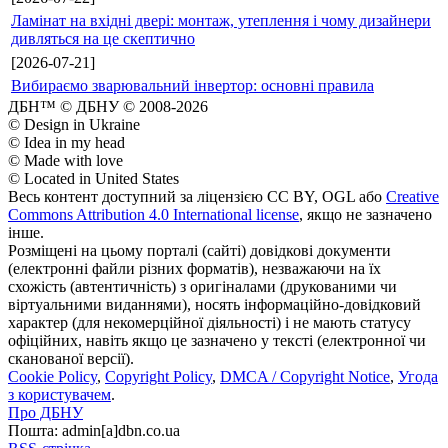
Ламінат на вхідні двері: монтаж, утеплення і чому дизайнери
дивляться на це скептично
[2026-07-21]
Вибираємо зварювальний інвертор: основні правила
ДБН™ © ДБНУ © 2008-2026
© Design in Ukraine
© Idea in my head
© Made with love
© Located in United States
Весь контент доступний за ліцензією CC BY, OGL або
Creative
Commons Attribution 4.0 International license
, якщо не зазначено
інше.
Розміщені на цьому порталі (сайті) довідкові документи
(електронні файли різних форматів), незважаючи на їх
схожість (автентичність) з оригіналами (друкованими чи
віртуальними виданнями), носять інформаційно-довідковий
характер (для некомерційної діяльності) і не мають статусу
офіційних, навіть якщо це зазначено у тексті (електронної чи
сканованої версії).
Cookie Policy
,
Copyright Policy
,
DMCA / Copyright Notice
,
Угода
з користувачем
.
Про ДБНУ
Пошта: admin[а]dbn.co.ua