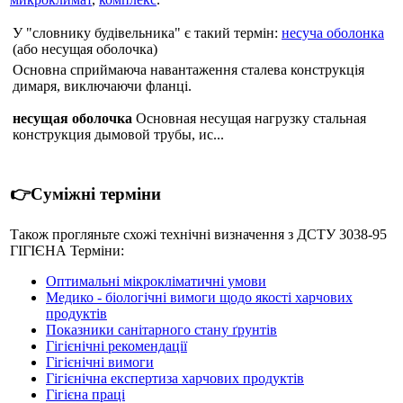
У "словнику будівельника" є такий термін:
несуча оболонка
(або несущая оболочка)
Основна сприймаюча навантаження сталева конструкція
димаря, виключаючи фланці.
несущая оболочка
Основная несущая нагрузку стальная
конструкция дымовой трубы, ис...
👉Суміжні терміни
Також прогляньте схожі технічні визначення з ДСТУ 3038-95
ГIГIЄНА Терміни:
Оптимальні мікрокліматичні умови
Медико - біологічні вимоги щодо якості харчових
продуктів
Показники санітарного стану ґрунтів
Гігієнічні рекомендації
Гігієнічні вимоги
Гігієнічна експертиза харчових продуктів
Гігієна праці