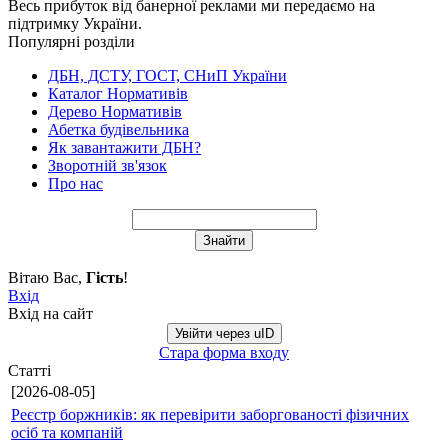
Весь прибуток від банерної реклами ми передаємо на
підтримку України.
Популярні розділи
ДБН, ДСТУ, ГОСТ, СНиП України
Каталог Нормативів
Дерево Нормативів
Абетка будівельника
Як завантажити ДБН?
Зворотній зв'язок
Про нас
Вітаю Вас
,
Гість
!
Вхід
Вхід на сайт
Увійти через uID
Стара форма входу
Статті
[2026-08-05]
Реєстр боржників: як перевірити заборгованості фізичних
осіб та компаній