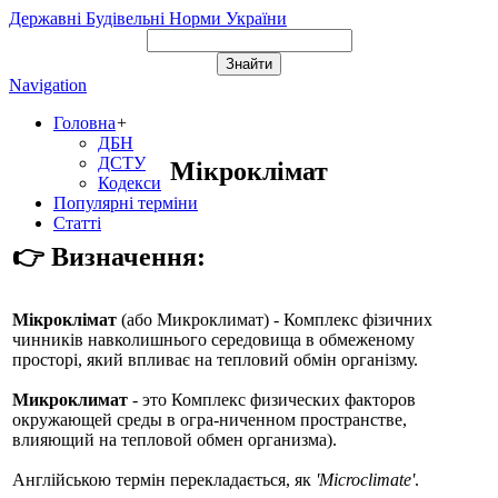
Державні Будівельні Норми України
Navigation
Головна
+
ДБН
ДСТУ
Мікроклімат
Кодекси
Популярні терміни
Статті
👉 Визначення:
Мікроклімат
(або
Микроклимат
) - Комплекс фізичних
чинників навколишнього середовища в обмеженому
просторі, який впливає на тепловий обмін організму.
Микроклимат
- это Комплекс физических факторов
окружающей среды в огра-ниченном пространстве,
влияющий на тепловой обмен организма).
Англійською термін перекладається, як
'Microclimate'
.