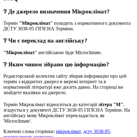
❔ Де джерело визначення Мікроклімат?
Термін
"Мікроклімат
" походить з нормативного документа
ДСТУ 3038-95 ГIГIЄНА Терміни.
❔ Чи є переклад на англійську?
"Мікроклімат
" англійською буде Microclimate.
❔ Яким чином зібрано цю інформацію?
Редакторський колектив сайту збирав інформацію про цей
термін з відкритих джерел в мережі інтернет та в
нормативній літературі вже досить давно. На сторінці ви
знайдете вказівки на джерело.
Термін Мікроклімат відноситься до категорії
літера "М"
,
згадується у документі ДСТУ 3038-95 ГIГIЄНА Терміни. На
англійську мову Мікроклімат перекладається, як
'Microclimate'.
Ключові слова сторінки:
мікроклімат
,
дсту 3038-95
,
микроклимат
,
комплекс
.