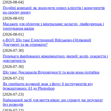
[2026-08-04]
Подібні компанії: як знаходити нових клієнтів і конкурентів
на своєму ринку
[2026-08-03]
Масажер для обличчя з мінералами: колаген, лімфодренаж і
тонізування шкіри
[2026-08-01]
е-ВОД: Що таке Електронний Військово-Обліковий
Документ та як отримати?
[2026-07-30]
Переваги фарбованих міжкімнатних дверей: колір, покриття і
довговічність
[2026-07-30]
Що таке Декларація Відповідності та коли вона потрібна
[2026-07-23]
Як прибрати водяний знак з фото: 6 інструментів від
безкоштовних AI до Photoshop
[2026-07-23]
Найкращий засіб для миття вікон: що справді дає результат
без розводів
[2026-07-22]