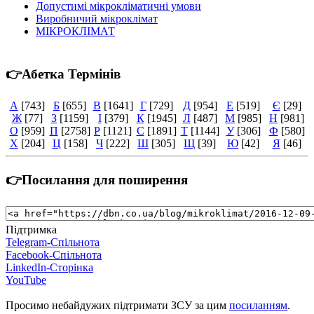
Допустимі мікрокліматичні умови
Виробничий мікроклімат
МІКРОКЛІМАТ
👉Абетка Термінів
А
[743]
Б
[655]
В
[1641]
Г
[729]
Д
[954]
Е
[519]
Є
[29]
Ж
[77]
З
[1159]
І
[379]
К
[1945]
Л
[487]
М
[985]
Н
[981]
О
[959]
П
[2758]
Р
[1121]
С
[1891]
Т
[1144]
У
[306]
Ф
[580]
Х
[204]
Ц
[158]
Ч
[222]
Ш
[305]
Щ
[39]
Ю
[42]
Я
[46]
👉Посилання для поширення
Підтримка
Telegram-Спільнота
Facebook-Спільнота
LinkedIn-Сторінка
YouTube
Просимо небайдужих підтримати ЗСУ за цим
посиланням
.