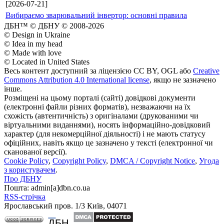
[2026-07-21]
Вибираємо зварювальний інвертор: основні правила
ДБН™ © ДБНУ © 2008-2026
© Design in Ukraine
© Idea in my head
© Made with love
© Located in United States
Весь контент доступний за ліцензією CC BY, OGL або
Creative
Commons Attribution 4.0 International license
, якщо не зазначено
інше.
Розміщені на цьому порталі (сайті) довідкові документи
(електронні файли різних форматів), незважаючи на їх
схожість (автентичність) з оригіналами (друкованими чи
віртуальними виданнями), носять інформаційно-довідковий
характер (для некомерційної діяльності) і не мають статусу
офіційних, навіть якщо це зазначено у тексті (електронної чи
сканованої версії).
Cookie Policy
,
Copyright Policy
,
DMCA / Copyright Notice
,
Угода
з користувачем
.
Про ДБНУ
Пошта: admin[а]dbn.co.ua
RSS-стрічка
Ярославський пров. 1/3 Київ, 04071