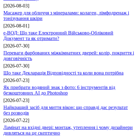
[2026-08-03]
Масажер для обличчя з мінералами: колаген, лімфодренаж і
тонізування шкіри
[2026-08-01]
е-ВОД: Що таке Електронний Військово-Обліковий
Документ та як отримати?
[2026-07-30]
Переваги фарбованих міжкімнатних дверей: колір, покриття і
довговічність
[2026-07-30]
Що таке Декларація Відповідності та коли вона потрібна
[2026-07-23]
Як прибрати водяний знак з фото: 6 інструментів від
безкоштовних AI до Photoshop
[2026-07-23]
Найкращий засіб для миття вікон: що справді дає результат
без розводів
[2026-07-22]
Ламінат на вхідні двері: монтаж, утеплення і чому дизайнери
дивляться на це скептично