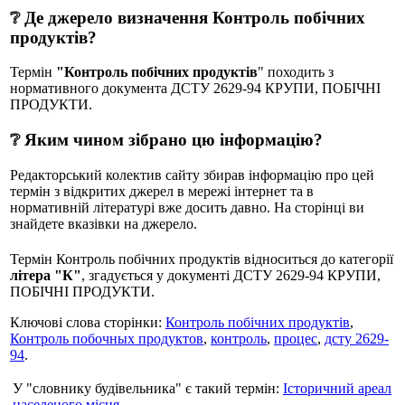
❔ Де джерело визначення Контроль побічних
продуктів?
Термін
"Контроль побічних продуктів
" походить з
нормативного документа ДСТУ 2629-94 КРУПИ, ПОБІЧНІ
ПРОДУКТИ.
❔ Яким чином зібрано цю інформацію?
Редакторський колектив сайту збирав інформацію про цей
термін з відкритих джерел в мережі інтернет та в
нормативній літературі вже досить давно. На сторінці ви
знайдете вказівки на джерело.
Термін Контроль побічних продуктів відноситься до категорії
літера "К"
, згадується у документі ДСТУ 2629-94 КРУПИ,
ПОБІЧНІ ПРОДУКТИ.
Ключові слова сторінки:
Контроль побічних продуктів
,
Контроль побочных продуктов
,
контроль
,
процес
,
дсту 2629-
94
.
У "словнику будівельника" є такий термін:
Історичний ареал
населеного місця