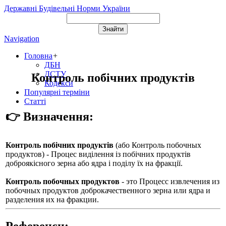
Державні Будівельні Норми України
Navigation
Головна
+
ДБН
ДСТУ
Контроль побічних продуктів
Кодекси
Популярні терміни
Статті
👉 Визначення:
Контроль побічних продуктів
(або
Контроль побочных
продуктов
) - Процес виділення із побічних продуктів
доброякісного зерна або ядра і поділу їх на фракції.
Контроль побочных продуктов
- это Процесс извлечения из
побочных продуктов доброкачественного зерна или ядра и
разделения их на фракции.
Референси: