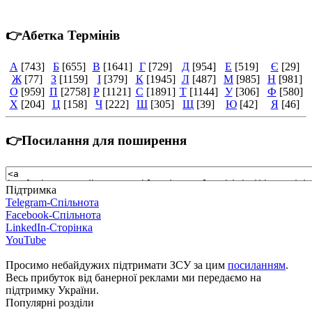
👉Абетка Термінів
А
[743]
Б
[655]
В
[1641]
Г
[729]
Д
[954]
Е
[519]
Є
[29]
Ж
[77]
З
[1159]
І
[379]
К
[1945]
Л
[487]
М
[985]
Н
[981]
О
[959]
П
[2758]
Р
[1121]
С
[1891]
Т
[1144]
У
[306]
Ф
[580]
Х
[204]
Ц
[158]
Ч
[222]
Ш
[305]
Щ
[39]
Ю
[42]
Я
[46]
👉Посилання для поширення
Підтримка
Telegram-Спільнота
Facebook-Спільнота
LinkedIn-Сторінка
YouTube
Просимо небайдужих підтримати ЗСУ за цим
посиланням
.
Весь прибуток від банерної реклами ми передаємо на
підтримку України.
Популярні розділи