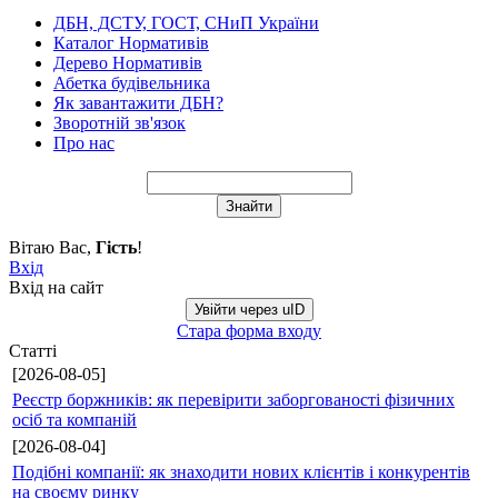
ДБН, ДСТУ, ГОСТ, СНиП України
Каталог Нормативів
Дерево Нормативів
Абетка будівельника
Як завантажити ДБН?
Зворотній зв'язок
Про нас
Вітаю Вас
,
Гість
!
Вхід
Вхід на сайт
Увійти через uID
Стара форма входу
Статті
[2026-08-05]
Реєстр боржників: як перевірити заборгованості фізичних
осіб та компаній
[2026-08-04]
Подібні компанії: як знаходити нових клієнтів і конкурентів
на своєму ринку