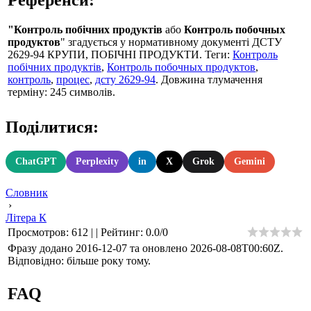
"Контроль побічних продуктів
або
Контроль побочных
продуктов
" згадується у нормативному документі ДСТУ
2629-94 КРУПИ, ПОБІЧНІ ПРОДУКТИ. Теги:
Контроль
побічних продуктів
,
Контроль побочных продуктов
,
контроль
,
процес
,
дсту 2629-94
. Довжина тлумачення
терміну: 245 символів.
Поділитися:
ChatGPT
Perplexity
in
X
Grok
Gemini
Словник
›
Літера К
Просмотров
:
612
|
|
Рейтинг
:
0.0
/
0
Фразу додано 2016-12-07 та оновлено
2026-08-08T00:60Z
.
Відповідно: більше року тому.
FAQ