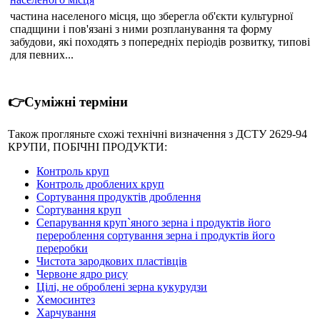
частина населеного місця, що зберегла об'єкти культурної
спадщини і пов'язані з ними розпланування та форму
забудови, які походять з попередніх періодів розвитку, типові
для певних...
👉Суміжні терміни
Також прогляньте схожі технічні визначення з ДСТУ 2629-94
КРУПИ, ПОБІЧНІ ПРОДУКТИ:
Контроль круп
Контроль дроблених круп
Сортування продуктів дроблення
Сортування круп
Сепарування круп`яного зерна і продуктів його
перероблення сортування зерна і продуктів його
переробки
Чистота зародкових пластівців
Червоне ядро рису
Цілі, не оброблені зерна кукурудзи
Хемосинтез
Харчування