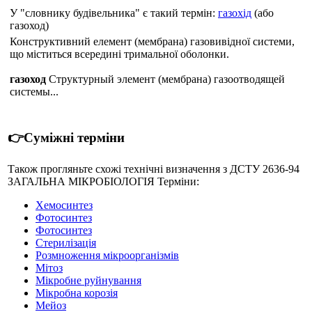
У "словнику будівельника" є такий термін:
газохід
(або
газоход)
Конструктивний елемент (мембрана) газовивідної системи,
що міститься всередині тримальної оболонки.
газоход
Структурный элемент (мембрана) газоотводящей
системы...
👉Суміжні терміни
Також прогляньте схожі технічні визначення з ДСТУ 2636-94
ЗАГАЛЬНА МІКРОБІОЛОГІЯ Терміни:
Хемосинтез
Фотосинтез
Фотосинтез
Стерилізація
Розмноження мікроорганізмів
Мітоз
Мікробне руйнування
Мікробна корозія
Мейоз