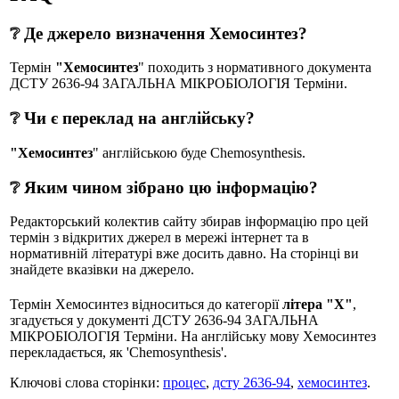
❔ Де джерело визначення Хемосинтез?
Термін
"Хемосинтез
" походить з нормативного документа
ДСТУ 2636-94 ЗАГАЛЬНА МІКРОБІОЛОГІЯ Терміни.
❔ Чи є переклад на англійську?
"Хемосинтез
" англійською буде Chemosynthesis.
❔ Яким чином зібрано цю інформацію?
Редакторський колектив сайту збирав інформацію про цей
термін з відкритих джерел в мережі інтернет та в
нормативній літературі вже досить давно. На сторінці ви
знайдете вказівки на джерело.
Термін Хемосинтез відноситься до категорії
літера "Х"
,
згадується у документі ДСТУ 2636-94 ЗАГАЛЬНА
МІКРОБІОЛОГІЯ Терміни. На англійську мову Хемосинтез
перекладається, як 'Chemosynthesis'.
Ключові слова сторінки:
процес
,
дсту 2636-94
,
хемосинтез
.