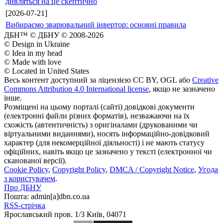
дивляться на це скептично
[2026-07-21]
Вибираємо зварювальний інвертор: основні правила
ДБН™ © ДБНУ © 2008-2026
© Design in Ukraine
© Idea in my head
© Made with love
© Located in United States
Весь контент доступний за ліцензією CC BY, OGL або
Creative
Commons Attribution 4.0 International license
, якщо не зазначено
інше.
Розміщені на цьому порталі (сайті) довідкові документи
(електронні файли різних форматів), незважаючи на їх
схожість (автентичність) з оригіналами (друкованими чи
віртуальними виданнями), носять інформаційно-довідковий
характер (для некомерційної діяльності) і не мають статусу
офіційних, навіть якщо це зазначено у тексті (електронної чи
сканованої версії).
Cookie Policy
,
Copyright Policy
,
DMCA / Copyright Notice
,
Угода
з користувачем
.
Про ДБНУ
Пошта: admin[а]dbn.co.ua
RSS-стрічка
Ярославський пров. 1/3 Київ, 04071