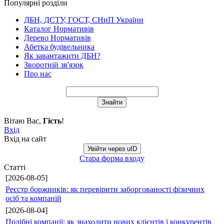
Популярні розділи
ДБН, ДСТУ, ГОСТ, СНиП України
Каталог Нормативів
Дерево Нормативів
Абетка будівельника
Як завантажити ДБН?
Зворотній зв'язок
Про нас
Вітаю Вас
,
Гість
!
Вхід
Вхід на сайт
Увійти через uID
Стара форма входу
Статті
[2026-08-05]
Реєстр боржників: як перевірити заборгованості фізичних
осіб та компаній
[2026-08-04]
Подібні компанії: як знаходити нових клієнтів і конкурентів