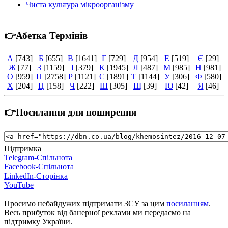
Чиста культура мікроорганізму
👉Абетка Термінів
А
[743]
Б
[655]
В
[1641]
Г
[729]
Д
[954]
Е
[519]
Є
[29]
Ж
[77]
З
[1159]
І
[379]
К
[1945]
Л
[487]
М
[985]
Н
[981]
О
[959]
П
[2758]
Р
[1121]
С
[1891]
Т
[1144]
У
[306]
Ф
[580]
Х
[204]
Ц
[158]
Ч
[222]
Ш
[305]
Щ
[39]
Ю
[42]
Я
[46]
👉Посилання для поширення
Підтримка
Telegram-Спільнота
Facebook-Спільнота
LinkedIn-Сторінка
YouTube
Просимо небайдужих підтримати ЗСУ за цим
посиланням
.
Весь прибуток від банерної реклами ми передаємо на
підтримку України.