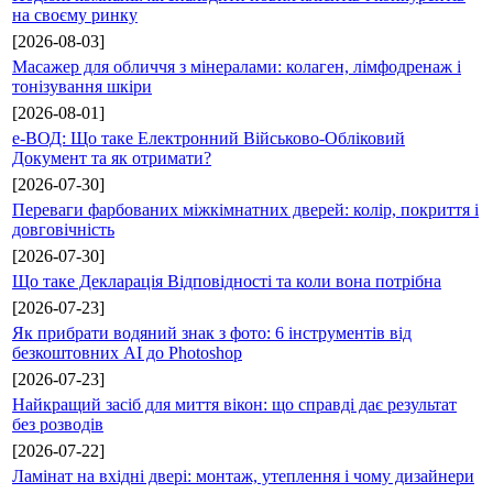
на своєму ринку
[2026-08-03]
Масажер для обличчя з мінералами: колаген, лімфодренаж і
тонізування шкіри
[2026-08-01]
е-ВОД: Що таке Електронний Військово-Обліковий
Документ та як отримати?
[2026-07-30]
Переваги фарбованих міжкімнатних дверей: колір, покриття і
довговічність
[2026-07-30]
Що таке Декларація Відповідності та коли вона потрібна
[2026-07-23]
Як прибрати водяний знак з фото: 6 інструментів від
безкоштовних AI до Photoshop
[2026-07-23]
Найкращий засіб для миття вікон: що справді дає результат
без розводів
[2026-07-22]
Ламінат на вхідні двері: монтаж, утеплення і чому дизайнери