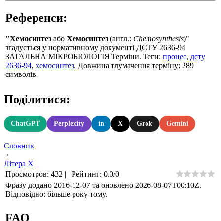
Референси:
"Хемосинтез
або
Хемосинтез
(англ.:
Chemosynthesis
)"
згадується у нормативному документі ДСТУ 2636-94
ЗАГАЛЬНА МІКРОБІОЛОГІЯ Терміни. Теги:
процес
,
дсту
2636-94
,
хемосинтез
. Довжина тлумачення терміну: 289
символів.
Поділитися:
ChatGPT
Perplexity
in
X
Grok
Gemini
Словник
›
Літера Х
Просмотров
:
432
|
|
Рейтинг
:
0.0
/
0
Фразу додано 2016-12-07 та оновлено
2026-08-07T00:10Z
.
Відповідно: більше року тому.
FAQ