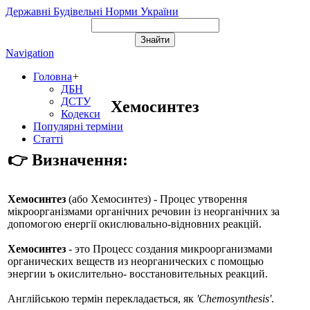
Державні Будівельні Норми України
Navigation
Головна
+
ДБН
ДСТУ
Хемосинтез
Кодекси
Популярні терміни
Статті
👉 Визначення:
Хемосинтез
(або
Хемосинтез
) - Процес утворення
мікроорганізмами органічних речовин із неорганічних за
допомогою енергії окислювально-відновних реакцій.
Хемосинтез
- это Процесс создания микроорганизмами
органических веществ из неорганических с помощью
энергии ъ окислительно- восстановительных реакций.
Англійською термін перекладається, як
'Chemosynthesis'
.