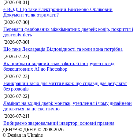
[2026-08-01]
е-ВОД: Що таке Електронний Військово-Обліковий
Документ та як отримати?
[2026-07-30]
Переваги фарбованих міжкімнатних дверей: колір, покриття і
довговічність
[2026-07-30]
Що таке Декларація Відповідності та коли вона потрібна
[2026-07-23]
Як прибрати водяний знак з фото: 6 інструментів від
безкоштовних AI до Photoshop
[2026-07-23]
Найкращий засіб для миття вікон: що справді дає результат
без розводів
[2026-07-22]
Ламінат на вхідні двері: монтаж, утеплення і чому дизайнери
дивляться на це скептично
[2026-07-21]
Вибираємо зварювальний інвертор: основні правила
ДБН™ © ДБНУ © 2008-2026
© Design in Ukraine