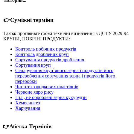
История...
👉Суміжні терміни
Також прогляньте схожі технічні визначення з ДСТУ 2629-94
КРУПИ, ПОБІЧНІ ПРОДУКТИ:
Контроль побічних продуктів
Контроль дроблених круп
Сортування продуктів дроблення
Сортування круп
Сепарування круп`яного зерна і продуктів його
перероблення сортування зерна і продуктів його
переробки
Чистота зародкових пластівців
Червоне ядро рису
Цілі, не оброблені зерна кукурудзи
Хемосинтез
Харчування
👉Абетка Термінів