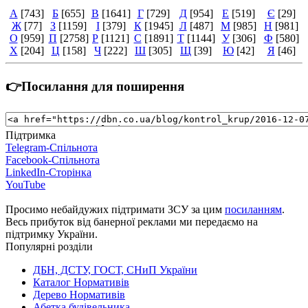
А
[743]
Б
[655]
В
[1641]
Г
[729]
Д
[954]
Е
[519]
Є
[29]
Ж
[77]
З
[1159]
І
[379]
К
[1945]
Л
[487]
М
[985]
Н
[981]
О
[959]
П
[2758]
Р
[1121]
С
[1891]
Т
[1144]
У
[306]
Ф
[580]
Х
[204]
Ц
[158]
Ч
[222]
Ш
[305]
Щ
[39]
Ю
[42]
Я
[46]
👉Посилання для поширення
Підтримка
Telegram-Спільнота
Facebook-Спільнота
LinkedIn-Сторінка
YouTube
Просимо небайдужих підтримати ЗСУ за цим
посиланням
.
Весь прибуток від банерної реклами ми передаємо на
підтримку України.
Популярні розділи
ДБН, ДСТУ, ГОСТ, СНиП України
Каталог Нормативів
Дерево Нормативів
Абетка будівельника