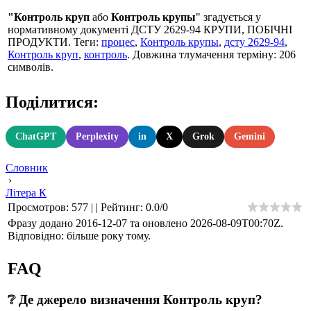
"Контроль круп
або
Контроль крупы
" згадується у
нормативному документі ДСТУ 2629-94 КРУПИ, ПОБІЧНІ
ПРОДУКТИ. Теги:
процес
,
Контроль крупы
,
дсту 2629-94
,
Контроль круп
,
контроль
. Довжина тлумачення терміну: 206
символів.
Поділитися:
ChatGPT
Perplexity
in
X
Grok
Gemini
Словник
›
Літера К
Просмотров
:
577
|
|
Рейтинг
:
0.0
/
0
Фразу додано 2016-12-07 та оновлено
2026-08-09T00:70Z
.
Відповідно: більше року тому.
FAQ
❔ Де джерело визначення Контроль круп?