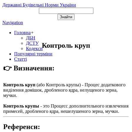
Державні Будівельні Норми України
Navigation
Головна
+
ДБН
ДСТУ
Контроль круп
Кодекси
Популярні терміни
Статті
👉 Визначення:
Контроль круп
(або
Контроль крупы
) - Процес додаткового
виділення домішок, дробленого ядра, нелущеного зерна,
мучки.
Контроль крупы
- это Процесс дополнительного извлечения
примесей, дробленого ядра, нешелушеного зерна, мучки.
Референси: