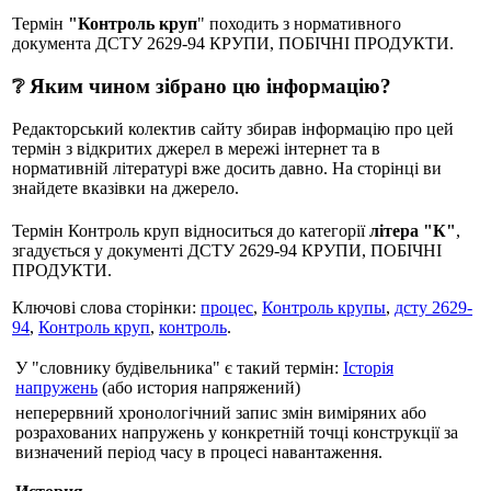
Термін
"Контроль круп
" походить з нормативного
документа ДСТУ 2629-94 КРУПИ, ПОБІЧНІ ПРОДУКТИ.
❔ Яким чином зібрано цю інформацію?
Редакторський колектив сайту збирав інформацію про цей
термін з відкритих джерел в мережі інтернет та в
нормативній літературі вже досить давно. На сторінці ви
знайдете вказівки на джерело.
Термін Контроль круп відноситься до категорії
літера "К"
,
згадується у документі ДСТУ 2629-94 КРУПИ, ПОБІЧНІ
ПРОДУКТИ.
Ключові слова сторінки:
процес
,
Контроль крупы
,
дсту 2629-
94
,
Контроль круп
,
контроль
.
У "словнику будівельника" є такий термін:
Історія
напружень
(або история напряжений)
неперервний хронологічний запис змін виміряних або
розрахованих напружень у конкретній точці конструкції за
визначений період часу в процесі навантаження.