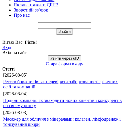
Як завантажити ДБН?
Зворотній зв'язок
Про нас
Вітаю Вас
,
Гість
!
Вхід
Вхід на сайт
Увійти через uID
Стара форма входу
Статті
[2026-08-05]
Реєстр боржників: як перевірити заборгованості фізичних
осіб та компаній
[2026-08-04]
Подібні компанії: як знаходити нових клієнтів і конкурентів
на своєму ринку
[2026-08-03]
Масажер для обличчя з мінералами: колаген, лімфодренаж і
тонізування шкіри