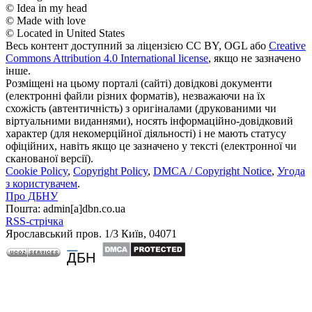
© Idea in my head
© Made with love
© Located in United States
Весь контент доступний за ліцензією CC BY, OGL або
Creative
Commons Attribution 4.0 International license
, якщо не зазначено
інше.
Розміщені на цьому порталі (сайті) довідкові документи
(електронні файли різних форматів), незважаючи на їх
схожість (автентичність) з оригіналами (друкованими чи
віртуальними виданнями), носять інформаційно-довідковий
характер (для некомерційної діяльності) і не мають статусу
офіційних, навіть якщо це зазначено у тексті (електронної чи
сканованої версії).
Cookie Policy
,
Copyright Policy
,
DMCA / Copyright Notice
,
Угода
з користувачем
.
Про ДБНУ
Пошта: admin[а]dbn.co.ua
RSS-стрічка
Ярославський пров. 1/3 Київ, 04071