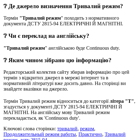
❔ Де джерело визначення Тривалий режим?
Термін
"Тривалий режим
" походить з нормативного
документа ДСТУ 2815-94 ЕЛЕКТРИЧНІ Й МАГНІТНІ.
❔ Чи є переклад на англійську?
"Тривалий режим
" англійською буде Continuous duty.
❔ Яким чином зібрано цю інформацію?
Редакторський колектив сайту збирав інформацію про цей
термін з відкритих джерел в мережі інтернет та в
нормативній літературі вже досить давно. На сторінці ви
знайдете вказівки на джерело.
Термін Тривалий режим відноситься до категорії
літера "Т"
,
згадується у документі ДСТУ 2815-94 ЕЛЕКТРИЧНІ Й
МАГНІТНІ. На англійську мову Тривалий режим
перекладається, як 'Continuous duty'.
Ключові слова сторінки:
тривалий
,
режим
,
Продолжительный режим работы
,
Практично
,
Тривалий
режим
,
дсту 2815-94
.