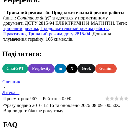
"Тривалий режим
або
Продолжительный режим работы
(англ.:
Continuous duty
)" згадується у нормативному
документі ДСТУ 2815-94 ЕЛЕКТРИЧНІ Й МАГНІТНІ. Теги:
тривалий
,
режим
,
Продолжительный режим работы
,
Практично
,
Тривалий режим
,
дсту 2815-94
. Довжина
тлумачення терміну: 166 символів.
Поділитися:
ChatGPT
Perplexity
in
X
Grok
Gemini
Словник
›
Літера Т
Просмотров
:
967
|
|
Рейтинг
:
0.0
/
0
Фразу додано 2016-12-16 та оновлено
2026-08-09T00:50Z
.
Відповідно: більше року тому.
FAQ