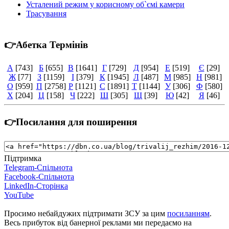
Усталений режим у корисному об`ємі камери
Трасування
👉Абетка Термінів
А
[743]
Б
[655]
В
[1641]
Г
[729]
Д
[954]
Е
[519]
Є
[29]
Ж
[77]
З
[1159]
І
[379]
К
[1945]
Л
[487]
М
[985]
Н
[981]
О
[959]
П
[2758]
Р
[1121]
С
[1891]
Т
[1144]
У
[306]
Ф
[580]
Х
[204]
Ц
[158]
Ч
[222]
Ш
[305]
Щ
[39]
Ю
[42]
Я
[46]
👉Посилання для поширення
Підтримка
Telegram-Спільнота
Facebook-Спільнота
LinkedIn-Сторінка
YouTube
Просимо небайдужих підтримати ЗСУ за цим
посиланням
.
Весь прибуток від банерної реклами ми передаємо на