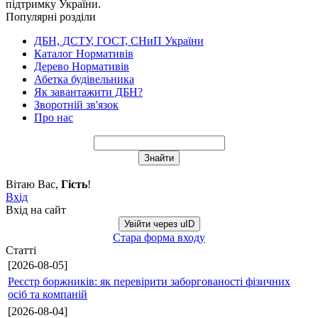
підтримку України.
Популярні розділи
ДБН, ДСТУ, ГОСТ, СНиП України
Каталог Нормативів
Дерево Нормативів
Абетка будівельника
Як завантажити ДБН?
Зворотній зв'язок
Про нас
Вітаю Вас
,
Гість
!
Вхід
Вхід на сайт
Увійти через uID
Стара форма входу
Статті
[2026-08-05]
Реєстр боржників: як перевірити заборгованості фізичних
осіб та компаній
[2026-08-04]