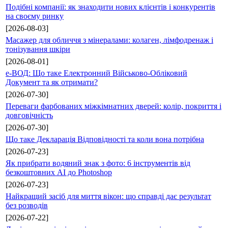
Подібні компанії: як знаходити нових клієнтів і конкурентів
на своєму ринку
[2026-08-03]
Масажер для обличчя з мінералами: колаген, лімфодренаж і
тонізування шкіри
[2026-08-01]
е-ВОД: Що таке Електронний Військово-Обліковий
Документ та як отримати?
[2026-07-30]
Переваги фарбованих міжкімнатних дверей: колір, покриття і
довговічність
[2026-07-30]
Що таке Декларація Відповідності та коли вона потрібна
[2026-07-23]
Як прибрати водяний знак з фото: 6 інструментів від
безкоштовних AI до Photoshop
[2026-07-23]
Найкращий засіб для миття вікон: що справді дає результат
без розводів
[2026-07-22]