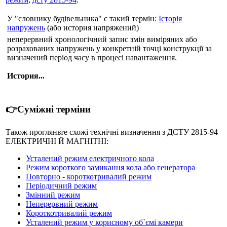
У "словнику будівельника" є такий термін:
Історія
напружень
(або история напряжений)
неперервний хронологічний запис змін виміряних або
розрахованих напружень у конкретній точці конструкції за
визначений період часу в процесі навантаження.
История...
👉Суміжні терміни
Також прогляньте схожі технічні визначення з ДСТУ 2815-94
ЕЛЕКТРИЧНІ Й МАГНІТНІ:
Усталений режим електричного кола
Режим короткого замикання кола або генератора
Повторно - короткотривалий режим
Періодичний режим
Змінний режим
Неперервний режим
Короткотривалий режим
Усталений режим у корисному об`ємі камери