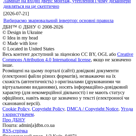
Ламінат на вхідні двері: монтаж, утеплення і чому дизайнери
дивляться на це скептично
[2026-07-21]
Вибираємо зварювальний інвертор: основні правила
ДБН™ © ДБНУ © 2008-2026
© Design in Ukraine
© Idea in my head
© Made with love
© Located in United States
Весь контент доступний за ліцензією CC BY, OGL або
Creative
Commons Attribution 4.0 International license
, якщо не зазначено
інше.
Розміщені на цьому порталі (сайті) довідкові документи
(електронні файли різних форматів), незважаючи на їх
схожість (автентичність) з оригіналами (друкованими чи
віртуальними виданнями), носять інформаційно-довідковий
характер (для некомерційної діяльності) і не мають статусу
офіційних, навіть якщо це зазначено у тексті (електронної чи
сканованої версії).
Cookie Policy
,
Copyright Policy
,
DMCA / Copyright Notice
,
Угода
з користувачем
.
Про ДБНУ
Пошта: admin[а]dbn.co.ua
RSS-стрічка