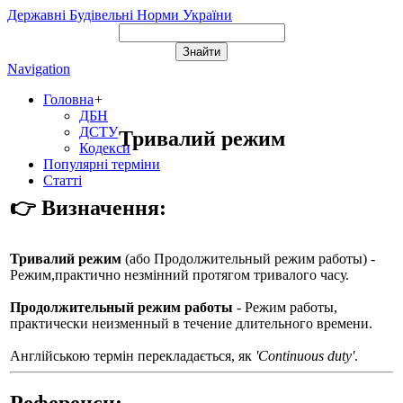
Державні Будівельні Норми України
Navigation
Головна
+
ДБН
ДСТУ
Тривалий режим
Кодекси
Популярні терміни
Статті
👉 Визначення:
Тривалий режим
(або
Продолжительный режим работы
) -
Режим,практично незмінний протягом тривалого часу.
Продолжительный режим работы
- Режим работы,
практически неизменный в течение длительного времени.
Англійською термін перекладається, як
'Continuous duty'
.
Референси: