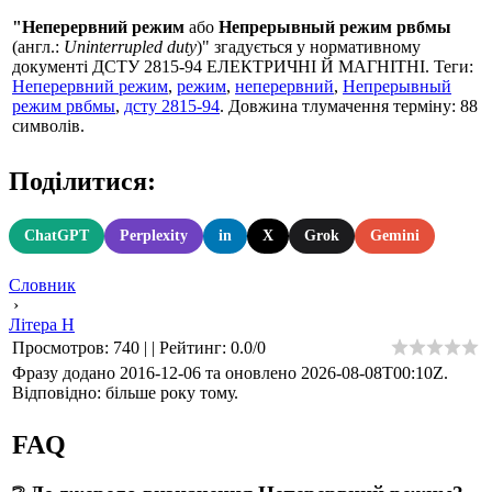
"Неперервний режим
або
Непрерывный режим рвбмы
(англ.:
Uninterrupled duty
)" згадується у нормативному
документі ДСТУ 2815-94 ЕЛЕКТРИЧНІ Й МАГНІТНІ. Теги:
Неперервний режим
,
режим
,
неперервний
,
Непрерывный
режим рвбмы
,
дсту 2815-94
. Довжина тлумачення терміну: 88
символів.
Поділитися:
ChatGPT
Perplexity
in
X
Grok
Gemini
Словник
›
Літера Н
Просмотров
:
740
|
|
Рейтинг
:
0.0
/
0
Фразу додано 2016-12-06 та оновлено
2026-08-08T00:10Z
.
Відповідно: більше року тому.
FAQ