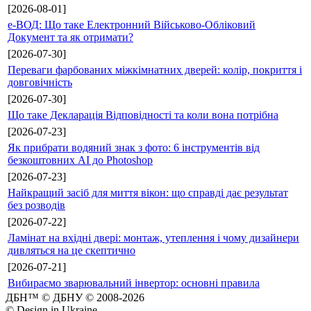
[2026-08-01]
е-ВОД: Що таке Електронний Військово-Обліковий
Документ та як отримати?
[2026-07-30]
Переваги фарбованих міжкімнатних дверей: колір, покриття і
довговічність
[2026-07-30]
Що таке Декларація Відповідності та коли вона потрібна
[2026-07-23]
Як прибрати водяний знак з фото: 6 інструментів від
безкоштовних AI до Photoshop
[2026-07-23]
Найкращий засіб для миття вікон: що справді дає результат
без розводів
[2026-07-22]
Ламінат на вхідні двері: монтаж, утеплення і чому дизайнери
дивляться на це скептично
[2026-07-21]
Вибираємо зварювальний інвертор: основні правила
ДБН™ © ДБНУ © 2008-2026
© Design in Ukraine