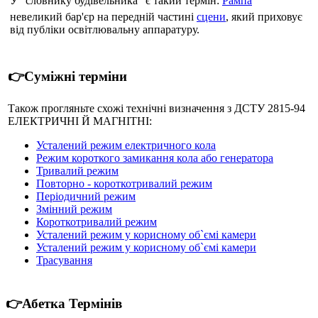
У "словнику будівельника" є такий термін:
Рампа
невеликий бар'єр на передній частині
сцени
, який приховує
від публіки освітлювальну аппаратуру.
👉Суміжні терміни
Також прогляньте схожі технічні визначення з ДСТУ 2815-94
ЕЛЕКТРИЧНІ Й МАГНІТНІ:
Усталений режим електричного кола
Режим короткого замикання кола або генератора
Тривалий режим
Повторно - короткотривалий режим
Періодичний режим
Змінний режим
Короткотривалий режим
Усталений режим у корисному об`ємі камери
Усталений режим у корисному об`ємі камери
Трасування
👉Абетка Термінів