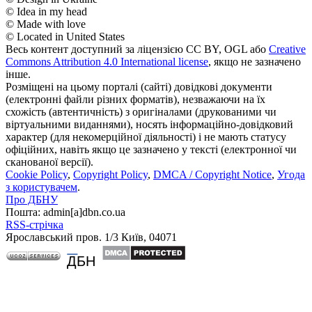
© Idea in my head
© Made with love
© Located in United States
Весь контент доступний за ліцензією CC BY, OGL або
Creative
Commons Attribution 4.0 International license
, якщо не зазначено
інше.
Розміщені на цьому порталі (сайті) довідкові документи
(електронні файли різних форматів), незважаючи на їх
схожість (автентичність) з оригіналами (друкованими чи
віртуальними виданнями), носять інформаційно-довідковий
характер (для некомерційної діяльності) і не мають статусу
офіційних, навіть якщо це зазначено у тексті (електронної чи
сканованої версії).
Cookie Policy
,
Copyright Policy
,
DMCA / Copyright Notice
,
Угода
з користувачем
.
Про ДБНУ
Пошта: admin[а]dbn.co.ua
RSS-стрічка
Ярославський пров. 1/3 Київ, 04071