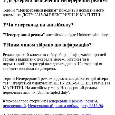
❔ Де джерело визначення Неперервний режим?
Термін
"Неперервний режим
" походить з нормативного
документа ДСТУ 2815-94 ЕЛЕКТРИЧНІ Й МАГНІТНІ.
❔ Чи є переклад на англійську?
"Неперервний режим
" англійською буде Uninterrupled duty.
❔ Яким чином зібрано цю інформацію?
Редакторський колектив сайту збирав інформацію про цей
термін з відкритих джерел в мережі інтернет та в
нормативній літературі вже досить давно. На сторінці ви
знайдете вказівки на джерело.
Термін Неперервний режим відноситься до категорії
літера
"Н"
, згадується у документі ДСТУ 2815-94 ЕЛЕКТРИЧНІ Й
МАГНІТНІ. На англійську мову Неперервний режим
перекладається, як 'Uninterrupled duty'.
Ключові слова сторінки:
Неперервний режим
,
режим
,
неперервний
,
Непрерывный режим рвбмы
,
дсту 2815-94
.