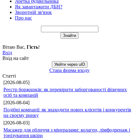
Абетка будівельника
Як завантажити ДБН?
Зворотній зв'язок
Про нас
Вітаю Вас
,
Гість
!
Вхід
Вхід на сайт
Увійти через uID
Стара форма входу
Статті
[2026-08-05]
Реєстр боржників: як перевірити заборгованості фізичних
осіб та компаній
[2026-08-04]
Подібні компанії: як знаходити нових клієнтів і конкурентів
на своєму ринку
[2026-08-03]
Масажер для обличчя з мінералами: колаген, лімфодренаж і
тонізування шкіри