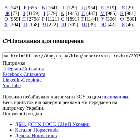
А
[743]
Б
[655]
В
[1641]
Г
[729]
Д
[954]
Е
[519]
Є
[29]
Ж
[77]
З
[1159]
І
[379]
К
[1945]
Л
[487]
М
[985]
Н
[981]
О
[959]
П
[2758]
Р
[1121]
С
[1891]
Т
[1144]
У
[306]
Ф
[580]
Х
[204]
Ц
[158]
Ч
[222]
Ш
[305]
Щ
[39]
Ю
[42]
Я
[46]
👉Посилання для поширення
Підтримка
Telegram-Спільнота
Facebook-Спільнота
LinkedIn-Сторінка
YouTube
Просимо небайдужих підтримати ЗСУ за цим
посиланням
.
Весь прибуток від банерної реклами ми передаємо на
підтримку України.
Популярні розділи
ДБН, ДСТУ, ГОСТ, СНиП України
Каталог Нормативів
Дерево Нормативів