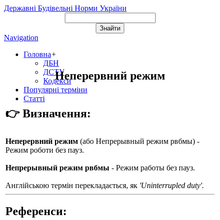
Державні Будівельні Норми України
Navigation
Головна
+
ДБН
ДСТУ
Неперервний режим
Кодекси
Популярні терміни
Статті
👉 Визначення:
Неперервний режим
(або
Непрерывный режим рвбмы
) -
Режим роботи без пауз.
Непрерывный режим рвбмы
- Режим работы без пауз.
Англійською термін перекладається, як
'Uninterrupled duty'
.
Референси: