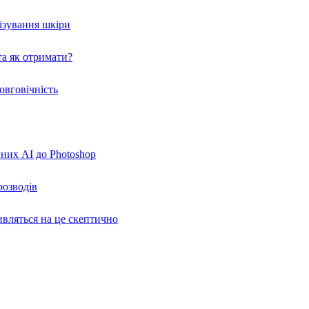
нізування шкіри
а як отримати?
овговічність
вних AI до Photoshop
розводів
ивляться на це скептично