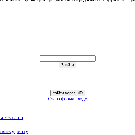
Увійти через uID
Стара форма входу
та компаній
а своєму ринку