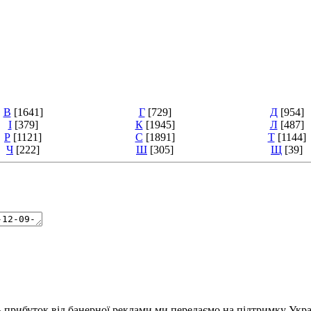
В
[1641]
Г
[729]
Д
[954]
І
[379]
К
[1945]
Л
[487]
Р
[1121]
С
[1891]
Т
[1144]
Ч
[222]
Ш
[305]
Щ
[39]
ь прибуток від банерної реклами ми передаємо на підтримку Укра