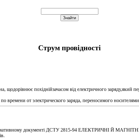
Струм провідності
на, щодорівнює похіднійзачасом від електричного заряду,який п
 по времени от электрического заряда, переносимого носителями
ормативному документі ДСТУ 2815-94 ЕЛЕКТРИЧНІ Й МАГНІТНІ
ів.