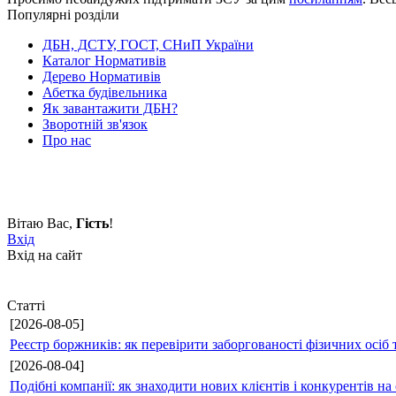
Популярні розділи
ДБН, ДСТУ, ГОСТ, СНиП України
Каталог Нормативів
Дерево Нормативів
Абетка будівельника
Як завантажити ДБН?
Зворотній зв'язок
Про нас
Вітаю Вас
,
Гість
!
Вхід
Вхід на сайт
Статті
[2026-08-05]
Реєстр боржників: як перевірити заборгованості фізичних осіб 
[2026-08-04]
Подібні компанії: як знаходити нових клієнтів і конкурентів н