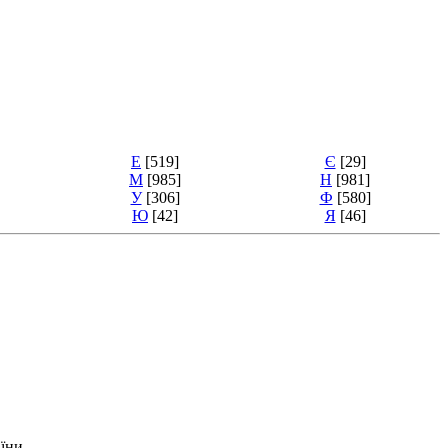
Е
[519]
Є
[29]
М
[985]
Н
[981]
У
[306]
Ф
[580]
Ю
[42]
Я
[46]
їни.