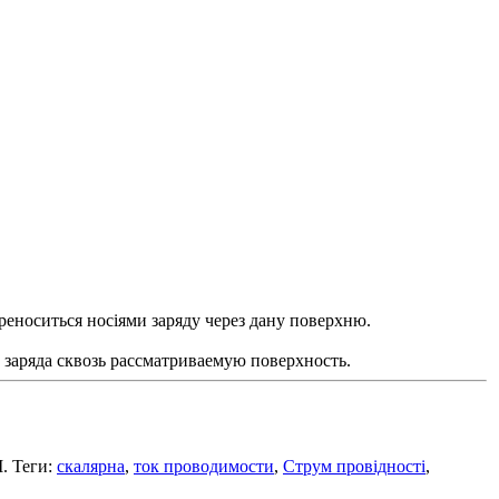
ереноситься носіями заряду через дану поверхню.
 заряда сквозь рассматриваемую поверхность.
. Теги:
скалярна
,
ток проводимости
,
Струм провідності
,