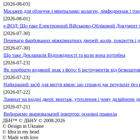
[2026-08-03]
Масажер для обличчя з мінералами: колаген, лімфодренаж і то
[2026-08-01]
е-ВОД: Що таке Електронний Військово-Обліковий Документ т
[2026-07-30]
Переваги фарбованих міжкімнатних дверей: колір, покриття і д
[2026-07-30]
Що таке Декларація Відповідності та коли вона потрібна
[2026-07-23]
Як прибрати водяний знак з фото: 6 інструментів від безкошто
[2026-07-23]
Найкращий засіб для миття вікон: що справді дає результат без 
[2026-07-22]
Ламінат на вхідні двері: монтаж, утеплення і чому дизайнери д
[2026-07-21]
Вибираємо зварювальний інвертор: основні правила
ДБН™ © ДБНУ © 2008-2026
© Design in Ukraine
© Idea in my head
© Made with love