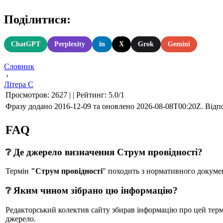
Поділитися:
ChatGPT
Perplexity
in
X
Grok
Gemini
Словник
›
Літера С
Просмотров
:
2627
|
|
Рейтинг
:
5.0
/
1
Фразу додано 2016-12-09 та оновлено
2026-08-08T00:20Z
. Відп
FAQ
❔ Де джерело визначення Струм провідності?
Термін
"Струм провідності
" походить з нормативного док
❔ Яким чином зібрано цю інформацію?
Редакторський колектив сайту збирав інформацію про цей термін
джерело.