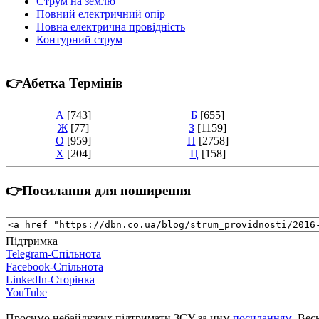
Струм на землю
Повний електричний опір
Повна електрична провідність
Контурний струм
👉Абетка Термінів
А
[743]
Б
[655]
Ж
[77]
З
[1159]
О
[959]
П
[2758]
Х
[204]
Ц
[158]
👉Посилання для поширення
Підтримка
Telegram-Спільнота
Facebook-Спільнота
LinkedIn-Сторінка
YouTube
Просимо небайдужих підтримати ЗСУ за цим
посиланням
. Вес