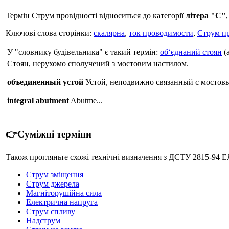
Термін Струм провідності відноситься до категорії
літера "С"
Ключові слова сторінки:
скалярна
,
ток проводимости
,
Струм пр
У "словнику будівельника" є такий термін:
об‘єднаний стоян
(
Стоян, нерухомо сполучений з мостовим настилом.
объединенный устой
Устой, неподвижно связанный с мостов
integral abutment
Abutme...
👉Суміжні терміни
Також прогляньте схожі технічні визначення з ДСТУ 2815-
Струм зміщення
Струм джерела
Магніторушійна сила
Електрична напруга
Струм спливу
Надструм