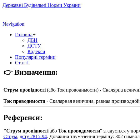
Державні Будівельні Норми України
Navigation
Головна
+
ДБН
ДСТУ
Кодекси
Популярні терміни
Статті
👉 Визначення:
Струм провідності
(або
Ток проводимости
) - Скалярна величи
Ток проводимости
- Скалярная величина, равная производной
Референси:
"Струм провідності
або
Ток проводимости
" згадується у н
Струм
,
дсту 2815-94
. Довжина тлумачення терміну: 302 символ