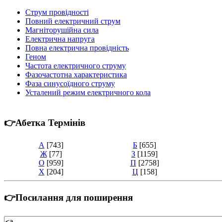
Струм провідності
Повний електричний струм
Магніторушійна сила
Електрична напруга
Повна електрична провідність
Геном
Частота електричного струму
Фазочастотна характеристика
Фаза синусоїдного струму
Усталений режим електричного кола
👉Абетка Термінів
А
[743]
Б
[655]
Ж
[77]
З
[1159]
О
[959]
П
[2758]
Х
[204]
Ц
[158]
👉Посилання для поширення