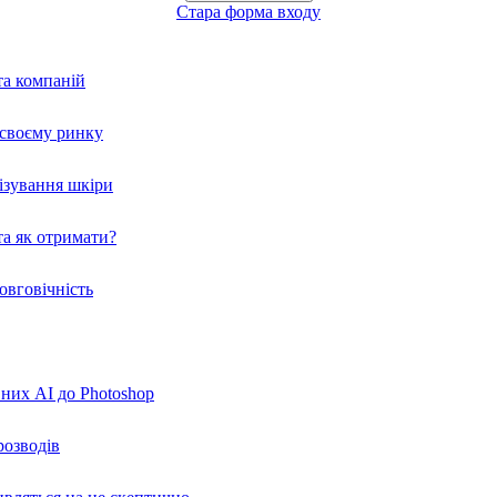
Стара форма входу
та компаній
а своєму ринку
нізування шкіри
а як отримати?
овговічність
вних AI до Photoshop
розводів