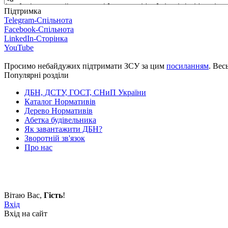
Підтримка
Telegram-Спільнота
Facebook-Спільнота
LinkedIn-Сторінка
YouTube
Просимо небайдужих підтримати ЗСУ за цим
посиланням
. Вес
Популярні розділи
ДБН, ДСТУ, ГОСТ, СНиП України
Каталог Нормативів
Дерево Нормативів
Абетка будівельника
Як завантажити ДБН?
Зворотній зв'язок
Про нас
Вітаю Вас
,
Гість
!
Вхід
Вхід на сайт