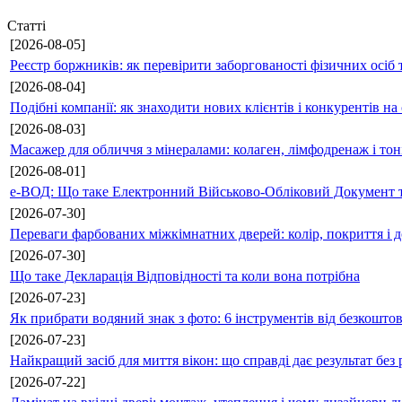
Статті
[2026-08-05]
Реєстр боржників: як перевірити заборгованості фізичних осіб 
[2026-08-04]
Подібні компанії: як знаходити нових клієнтів і конкурентів н
[2026-08-03]
Масажер для обличчя з мінералами: колаген, лімфодренаж і то
[2026-08-01]
е-ВОД: Що таке Електронний Військово-Обліковий Документ т
[2026-07-30]
Переваги фарбованих міжкімнатних дверей: колір, покриття і д
[2026-07-30]
Що таке Декларація Відповідності та коли вона потрібна
[2026-07-23]
Як прибрати водяний знак з фото: 6 інструментів від безкошто
[2026-07-23]
Найкращий засіб для миття вікон: що справді дає результат без 
[2026-07-22]