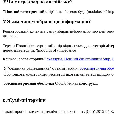
❔ Чи є переклад на англійську?
"Повний електричний опір
" англійською буде (modulus of) im
❔ Яким чином зібрано цю інформацію?
Редакторський колектив сайту збирав інформацію про цей термін
джерело.
Термін Повний електричний опір відноситься до категорії
літе
перекладається, як '(modulus of) impedance'.
Ключові слова сторінки:
скалярна
,
Повний електричний опір
,
У "словнику будівельника" є такий термін:
осесиметрична обо
Оболонкова конструкція, геометрія якої визначається шляхом об
осесимметричная оболочка
Оболочечная конструк...
👉Суміжні терміни
Також прогляньте схожі технічні визначення з ДСТУ 2815-