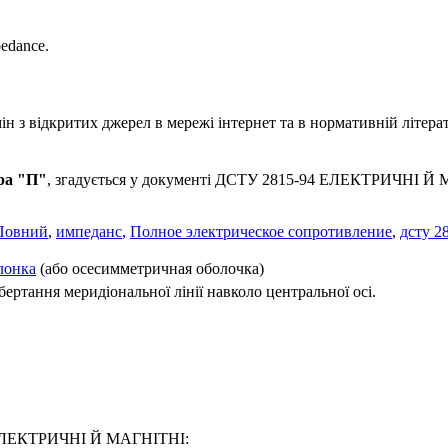
pedance.
 з відкритих джерел в мережі інтернет та в нормативній літерат
ра "П"
, згадується у документі ДСТУ 2815-94 ЕЛЕКТРИЧНІ Й 
Повний
,
импеданс
,
Полное электрическое сопротивление
,
дсту 2
лонка
(або осесимметричная оболочка)
ертання меридіональної лінії навколо центральної осі.
94 ЕЛЕКТРИЧНІ Й МАГНІТНІ: