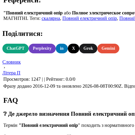
"Повний електричний опір
або
Полное электрическое сопро
МАГНІТНІ. Теги:
скалярна
,
Повний електричний опір
,
Повни
Поділитися:
ChatGPT
Perplexity
in
X
Grok
Gemini
Словник
›
Літера П
Просмотров
:
1247
|
|
Рейтинг
:
0.0
/
0
Фразу додано 2016-12-09 та оновлено
2026-08-08T00:90Z
. Відп
FAQ
❔ Де джерело визначення Повний електричний оп
Термін
"Повний електричний опір
" походить з нормативно