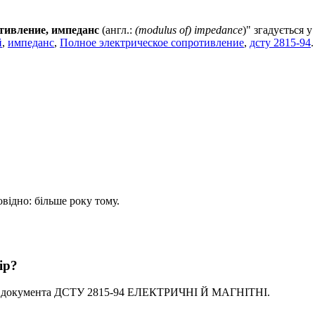
тивление, импеданс
(англ.:
(modulus of) impedance
)" згадується
й
,
импеданс
,
Полное электрическое сопротивление
,
дсту 2815-94
овідно: більше року тому.
ір?
го документа ДСТУ 2815-94 ЕЛЕКТРИЧНІ Й МАГНІТНІ.