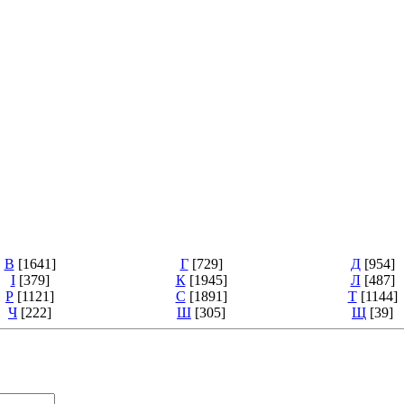
В
[1641]
Г
[729]
Д
[954]
І
[379]
К
[1945]
Л
[487]
Р
[1121]
С
[1891]
Т
[1144]
Ч
[222]
Ш
[305]
Щ
[39]