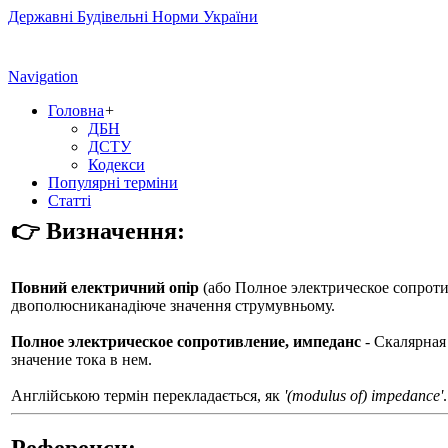
Державні Будівельні Норми України
Navigation
Головна
+
ДБН
ДСТУ
Кодекси
Популярні терміни
Статті
👉 Визначення:
Повний електричний опір
(або
Полное электрическое сопрот
двополюсниканадіюче значення струмувньому.
Полное электрическое сопротивление, импеданс
- Скалярная
значение тока в нем.
Англійською термін перекладається, як
'(modulus of) impedance'
.
Референси: