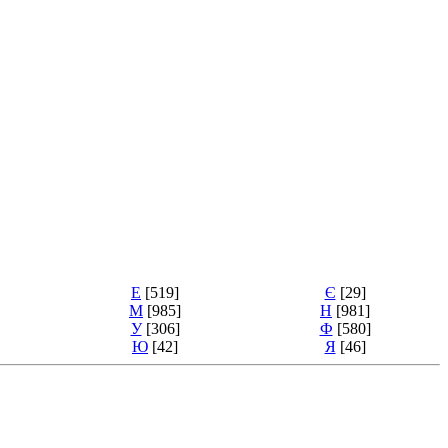
Е
[519]
Є
[29]
М
[985]
Н
[981]
У
[306]
Ф
[580]
Ю
[42]
Я
[46]