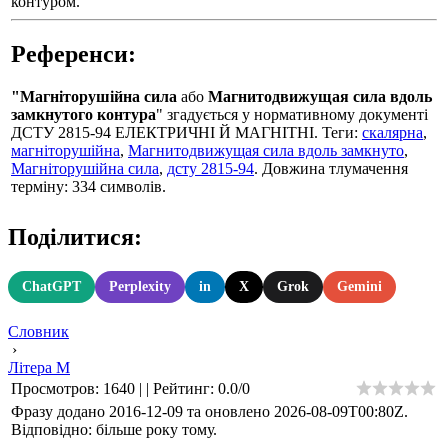
контуром.
Референси:
"Магніторушійна сила
або
Магнитодвижущая сила вдоль
замкнутого контура
" згадується у нормативному документі
ДСТУ 2815-94 ЕЛЕКТРИЧНІ Й МАГНІТНІ. Теги:
скалярна
,
магніторушійна
,
Магнитодвижущая сила вдоль замкнуто
,
Магніторушійна сила
,
дсту 2815-94
. Довжина тлумачення
терміну: 334 символів.
Поділитися:
ChatGPT
Perplexity
in
X
Grok
Gemini
Словник
›
Літера М
Просмотров
:
1640
|
|
Рейтинг
:
0.0
/
0
Фразу додано 2016-12-09 та оновлено
2026-08-09T00:80Z
.
Відповідно: більше року тому.