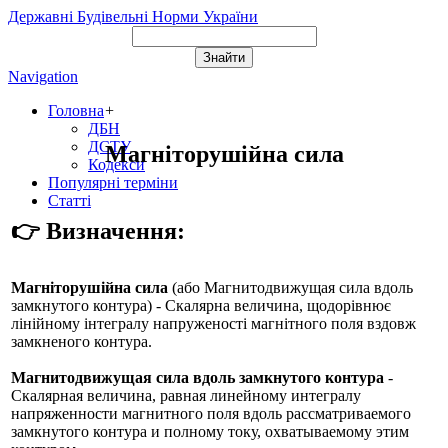
Державні Будівельні Норми України
Navigation
Головна
+
ДБН
ДСТУ
Магніторушійна сила
Кодекси
Популярні терміни
Статті
👉 Визначення:
Магніторушійна сила
(або
Магнитодвижущая сила вдоль
замкнутого контура
) - Скалярна величина, щодорівнює
лінійному інтегралу напруженості магнітного поля вздовж
замкненого контура.
Магнитодвижущая сила вдоль замкнутого контура
-
Скалярная величина, равная линейному интегралу
напряженности магнитного поля вдоль рассматриваемого
замкнутого контура и полному току, охватываемому этим