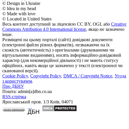
© Design in Ukraine
© Idea in my head
© Made with love
© Located in United States
Весь контент доступний за ліцензією CC BY, OGL або
Creative
Commons Attribution 4.0 International license
, якщо не зазначено
інше.
Розміщені на цьому порталі (сайті) довідкові документи
(електронні файли різних форматів), незважаючи на їх
схожість (автентичність) з оригіналами (друкованими чи
віртуальними виданнями), носять інформаційно-довідковий
характер (для некомерційної діяльності) і не мають статусу
офіційних, навіть якщо це зазначено у тексті (електронної чи
сканованої версії).
Cookie Policy
,
Copyright Policy
,
DMCA / Copyright Notice
,
Угода
з користувачем
.
Про ДБНУ
Пошта: admin[а]dbn.co.ua
RSS-стрічка
Ярославський пров. 1/3 Київ, 04071