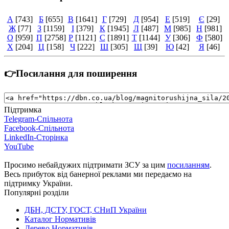
А
[743]
Б
[655]
В
[1641]
Г
[729]
Д
[954]
Е
[519]
Є
[29]
Ж
[77]
З
[1159]
І
[379]
К
[1945]
Л
[487]
М
[985]
Н
[981]
О
[959]
П
[2758]
Р
[1121]
С
[1891]
Т
[1144]
У
[306]
Ф
[580]
Х
[204]
Ц
[158]
Ч
[222]
Ш
[305]
Щ
[39]
Ю
[42]
Я
[46]
👉Посилання для поширення
Підтримка
Telegram-Спільнота
Facebook-Спільнота
LinkedIn-Сторінка
YouTube
Просимо небайдужих підтримати ЗСУ за цим
посиланням
.
Весь прибуток від банерної реклами ми передаємо на
підтримку України.
Популярні розділи
ДБН, ДСТУ, ГОСТ, СНиП України
Каталог Нормативів
Дерево Нормативів