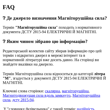
FAQ
❔ Де джерело визначення Магніторушійна сила?
Термін
"Магніторушійна сила
" походить з нормативного
документа ДСТУ 2815-94 ЕЛЕКТРИЧНІ Й МАГНІТНІ.
❔ Яким чином зібрано цю інформацію?
Редакторський колектив сайту збирав інформацію про цей
термін з відкритих джерел в мережі інтернет та в
нормативній літературі вже досить давно. На сторінці ви
знайдете вказівки на джерело.
Термін Магніторушійна сила відноситься до категорії
літера
"М"
, згадується у документі ДСТУ 2815-94 ЕЛЕКТРИЧНІ Й
МАГНІТНІ.
Ключові слова сторінки:
скалярна
,
магніторушійна
,
Магнитодвижущая сила вдоль замкнуто
,
Магніторушійна
сила
,
дсту 2815-94
.
У "словнику будівельника" є такий термін:
надійність