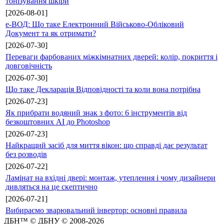
тонізування шкіри
[2026-08-01]
е-ВОД: Що таке Електронний Військово-Обліковий
Документ та як отримати?
[2026-07-30]
Переваги фарбованих міжкімнатних дверей: колір, покриття і
довговічність
[2026-07-30]
Що таке Декларація Відповідності та коли вона потрібна
[2026-07-23]
Як прибрати водяний знак з фото: 6 інструментів від
безкоштовних AI до Photoshop
[2026-07-23]
Найкращий засіб для миття вікон: що справді дає результат
без розводів
[2026-07-22]
Ламінат на вхідні двері: монтаж, утеплення і чому дизайнери
дивляться на це скептично
[2026-07-21]
Вибираємо зварювальний інвертор: основні правила
ДБН™ © ДБНУ © 2008-2026