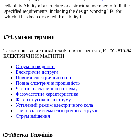
reliability Ability of a structure or a structural member to fulfil the
specified requirements, including the design working life, for
which it has been designed. Reliability i...
👉Суміжні терміни
Також прогляньте схожі технічні визначення з ДСТУ 2815-94
ЕЛЕКТРИЧНІ Й МАГНІТНІ:
Струм провідності
Електрична напруга
Повний електричний опір
Повна електрична провідність
Частота електричного струму
Фазочастотна характеристика
Фаза синусоїдного струму
Усталений режим електричного кола
Трифазна система електричних струмів
Струм зміщення
👉Абетка Термінів