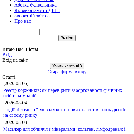
Абетка будівельника
Як завантажити ДБН?
Зворотній зв'язок
Про нас
Вітаю Вас
,
Гість
!
Вхід
Вхід на сайт
Увійти через uID
Стара форма входу
Статті
[2026-08-05]
Реєстр боржників: як перевірити заборгованості фізичних
осіб та компаній
[2026-08-04]
Подібні компанії: як знаходити нових клієнтів і конкурентів
на своєму ринку
[2026-08-03]
Масажер для обличчя з мінералами: колаген, лімфодренаж і