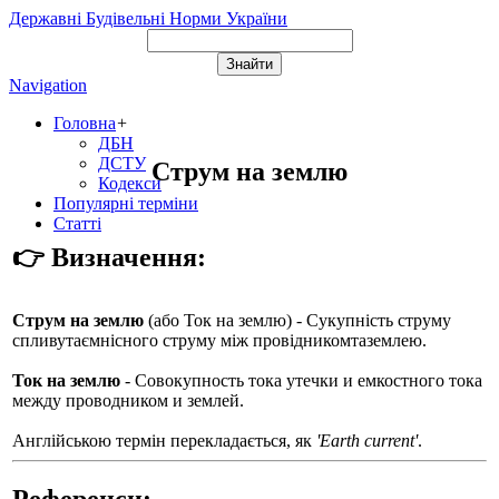
Державні Будівельні Норми України
Navigation
Головна
+
ДБН
ДСТУ
Струм на землю
Кодекси
Популярні терміни
Статті
👉 Визначення:
Струм на землю
(або
Ток на землю
) - Сукупність струму
спливутаємнісного струму між провідникомтаземлею.
Ток на землю
- Совокупность тока утечки и емкостного тока
между проводником и землей.
Англійською термін перекладається, як
'Earth current'
.
Референси: