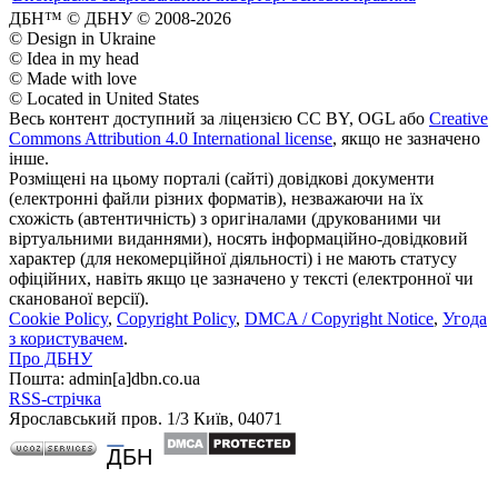
ДБН™ © ДБНУ © 2008-2026
© Design in Ukraine
© Idea in my head
© Made with love
© Located in United States
Весь контент доступний за ліцензією CC BY, OGL або
Creative
Commons Attribution 4.0 International license
, якщо не зазначено
інше.
Розміщені на цьому порталі (сайті) довідкові документи
(електронні файли різних форматів), незважаючи на їх
схожість (автентичність) з оригіналами (друкованими чи
віртуальними виданнями), носять інформаційно-довідковий
характер (для некомерційної діяльності) і не мають статусу
офіційних, навіть якщо це зазначено у тексті (електронної чи
сканованої версії).
Cookie Policy
,
Copyright Policy
,
DMCA / Copyright Notice
,
Угода
з користувачем
.
Про ДБНУ
Пошта: admin[а]dbn.co.ua
RSS-стрічка
Ярославський пров. 1/3 Київ, 04071