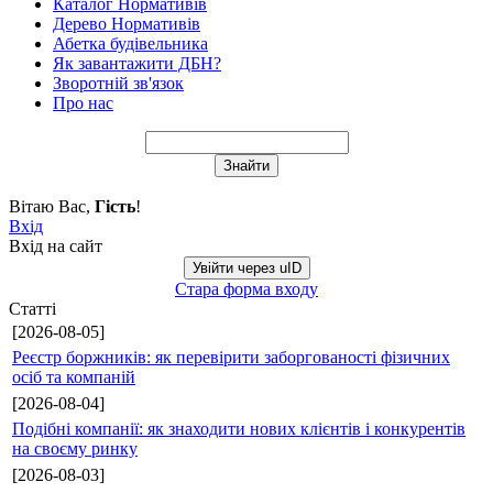
Каталог Нормативів
Дерево Нормативів
Абетка будівельника
Як завантажити ДБН?
Зворотній зв'язок
Про нас
Вітаю Вас
,
Гість
!
Вхід
Вхід на сайт
Увійти через uID
Стара форма входу
Статті
[2026-08-05]
Реєстр боржників: як перевірити заборгованості фізичних
осіб та компаній
[2026-08-04]
Подібні компанії: як знаходити нових клієнтів і конкурентів
на своєму ринку
[2026-08-03]