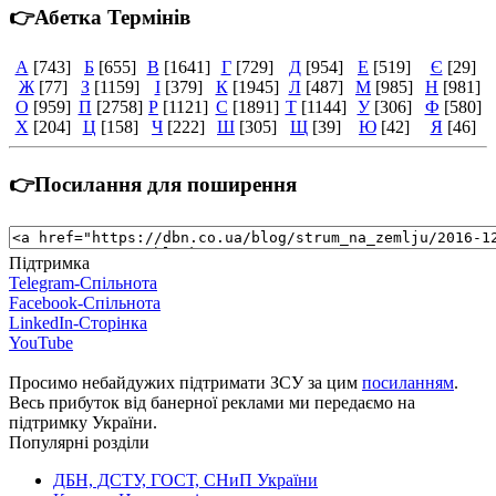
👉Абетка Термінів
А
[743]
Б
[655]
В
[1641]
Г
[729]
Д
[954]
Е
[519]
Є
[29]
Ж
[77]
З
[1159]
І
[379]
К
[1945]
Л
[487]
М
[985]
Н
[981]
О
[959]
П
[2758]
Р
[1121]
С
[1891]
Т
[1144]
У
[306]
Ф
[580]
Х
[204]
Ц
[158]
Ч
[222]
Ш
[305]
Щ
[39]
Ю
[42]
Я
[46]
👉Посилання для поширення
Підтримка
Telegram-Спільнота
Facebook-Спільнота
LinkedIn-Сторінка
YouTube
Просимо небайдужих підтримати ЗСУ за цим
посиланням
.
Весь прибуток від банерної реклами ми передаємо на
підтримку України.
Популярні розділи
ДБН, ДСТУ, ГОСТ, СНиП України