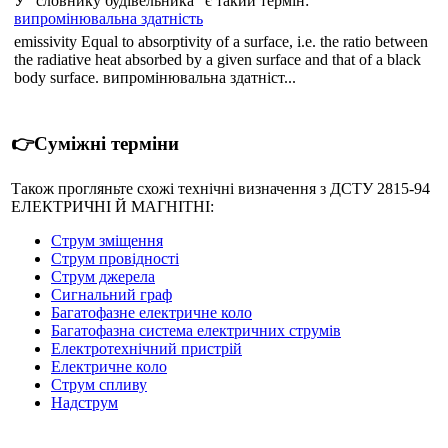
У "словнику будівельника" є такий термін:
випромінювальна здатність
emissivity Equal to absorptivity of a surface, i.e. the ratio between
the radiative heat absorbed by a given surface and that of a black
body surface. випромінювальна здатніст...
👉Суміжні терміни
Також прогляньте схожі технічні визначення з ДСТУ 2815-94
ЕЛЕКТРИЧНІ Й МАГНІТНІ:
Струм зміщення
Струм провідності
Струм джерела
Сигнальний граф
Багатофазне електричне коло
Багатофазна система електричних струмів
Електротехнічний пристрій
Електричне коло
Струм спливу
Надструм