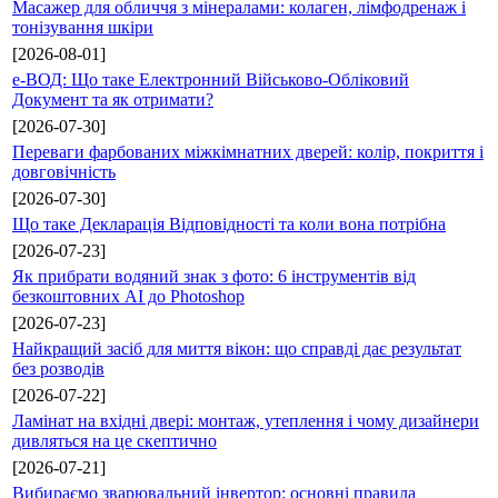
Масажер для обличчя з мінералами: колаген, лімфодренаж і
тонізування шкіри
[2026-08-01]
е-ВОД: Що таке Електронний Військово-Обліковий
Документ та як отримати?
[2026-07-30]
Переваги фарбованих міжкімнатних дверей: колір, покриття і
довговічність
[2026-07-30]
Що таке Декларація Відповідності та коли вона потрібна
[2026-07-23]
Як прибрати водяний знак з фото: 6 інструментів від
безкоштовних AI до Photoshop
[2026-07-23]
Найкращий засіб для миття вікон: що справді дає результат
без розводів
[2026-07-22]
Ламінат на вхідні двері: монтаж, утеплення і чому дизайнери
дивляться на це скептично
[2026-07-21]
Вибираємо зварювальний інвертор: основні правила