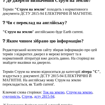
❔ Де джерело визначення Струм на землю?
Термін
"Струм на землю
" походить з нормативного
документа ДСТУ 2815-94 ЕЛЕКТРИЧНІ Й МАГНІТНІ.
❔ Чи є переклад на англійську?
"Струм на землю
" англійською буде Earth current.
❔ Яким чином зібрано цю інформацію?
Редакторський колектив сайту збирав інформацію про цей
термін з відкритих джерел в мережі інтернет та в
нормативній літературі вже досить давно. На сторінці ви
знайдете вказівки на джерело.
Термін Струм на землю відноситься до категорії
літера "С"
,
згадується у документі ДСТУ 2815-94 ЕЛЕКТРИЧНІ Й
МАГНІТНІ. На англійську мову Струм на землю
перекладається, як 'Earth current'.
Ключові слова сторінки:
Ток на землю
,
Струм на землю
,
сукупність
,
Струм
,
дсту 2815-94
.