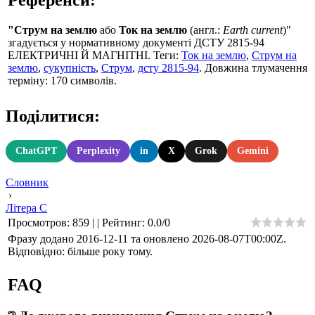
"Струм на землю
або
Ток на землю
(англ.:
Earth current
)"
згадується у нормативному документі ДСТУ 2815-94
ЕЛЕКТРИЧНІ Й МАГНІТНІ. Теги:
Ток на землю
,
Струм на
землю
,
сукупність
,
Струм
,
дсту 2815-94
. Довжина тлумачення
терміну: 170 символів.
Поділитися:
ChatGPT
Perplexity
in
X
Grok
Gemini
Словник
›
Літера С
Просмотров
:
859
|
|
Рейтинг
:
0.0
/
0
Фразу додано 2016-12-11 та оновлено
2026-08-07T00:00Z
.
Відповідно: більше року тому.
FAQ