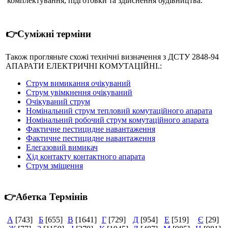
комплектування, підготовки та здійснення будівництва.
👉Суміжні терміни
Також прогляньте схожі технічні визначення з ДСТУ 2848-94
АПАРАТИ ЕЛЕКТРИЧНІ КОМУТАЦІЙНІ.:
Струм вимикання очікуваний
Струм увімкнення очікуваний
Очікуваний струм
Номінальний струм тепловий комутаційного апарата
Номінальний робочий струм комутаційного апарата
Фактичне пестицидне навантаження
Фактичне пестицидне навантаження
Елегазовий вимикач
Хід контакту контактного апарата
Струм зміщення
👉Абетка Термінів
А
[743]
Б
[655]
В
[1641]
Г
[729]
Д
[954]
Е
[519]
Є
[29]