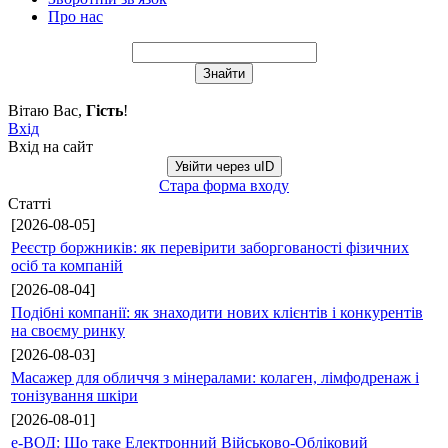
Про нас
Вітаю Вас
,
Гість
!
Вхід
Вхід на сайт
Увійти через uID
Стара форма входу
Статті
[2026-08-05]
Реєстр боржників: як перевірити заборгованості фізичних
осіб та компаній
[2026-08-04]
Подібні компанії: як знаходити нових клієнтів і конкурентів
на своєму ринку
[2026-08-03]
Масажер для обличчя з мінералами: колаген, лімфодренаж і
тонізування шкіри
[2026-08-01]
е-ВОД: Що таке Електронний Військово-Обліковий