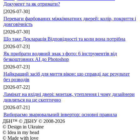
Документ та як отримати?
[2026-07-30]
Переваги фарбованих міжкімнатних дверей: колір, покриття і
довговічність
[2026-07-30]
Що таке Декларація Відповідності та коли вона потрібна
[2026-07-23]
Як прибрати водяний знак з фото: 6 інструментів від
безкоштовних AI до Photoshop
[2026-07-23]
Найкращий засіб для миття вікон: що справді дає результат
без розводів
[2026-07-22]
Ламінат на вхідні двері: монтаж, утеплення і чому дизайнери
дивляться на це скептично
[2026-07-21]
Вибираємо зварювальний інвертор: основні правила
ДБН™ © ДБНУ © 2008-2026
© Design in Ukraine
© Idea in my head
© Made with love