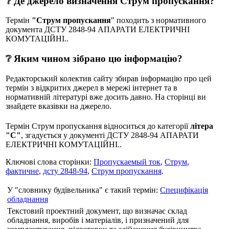
❔ Де джерело визначення Струм пропускання?
Термін
"Струм пропускання
" походить з нормативного
документа ДСТУ 2848-94 АПАРАТИ ЕЛЕКТРИЧНІ
КОМУТАЦІЙНІ..
❔ Яким чином зібрано цю інформацію?
Редакторський колектив сайту збирав інформацію про цей
термін з відкритих джерел в мережі інтернет та в
нормативній літературі вже досить давно. На сторінці ви
знайдете вказівки на джерело.
Термін Струм пропускання відноситься до категорії
літера
"С"
, згадується у документі ДСТУ 2848-94 АПАРАТИ
ЕЛЕКТРИЧНІ КОМУТАЦІЙНІ..
Ключові слова сторінки:
Пропускаемый ток
,
Струм
,
фактичне
,
дсту 2848-94
,
Струм пропускання
.
У "словнику будівельника" є такий термін:
Специфікація
обладнання
Текстовий проектний документ, що визначає склад
обладнання, виробів і матеріалів, і при­значений для