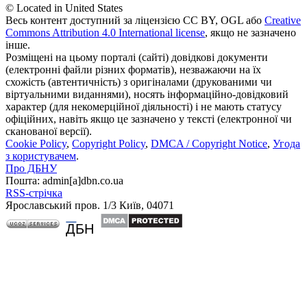
© Located in United States
Весь контент доступний за ліцензією CC BY, OGL або
Creative
Commons Attribution 4.0 International license
, якщо не зазначено
інше.
Розміщені на цьому порталі (сайті) довідкові документи
(електронні файли різних форматів), незважаючи на їх
схожість (автентичність) з оригіналами (друкованими чи
віртуальними виданнями), носять інформаційно-довідковий
характер (для некомерційної діяльності) і не мають статусу
офіційних, навіть якщо це зазначено у тексті (електронної чи
сканованої версії).
Cookie Policy
,
Copyright Policy
,
DMCA / Copyright Notice
,
Угода
з користувачем
.
Про ДБНУ
Пошта: admin[а]dbn.co.ua
RSS-стрічка
Ярославський пров. 1/3 Київ, 04071