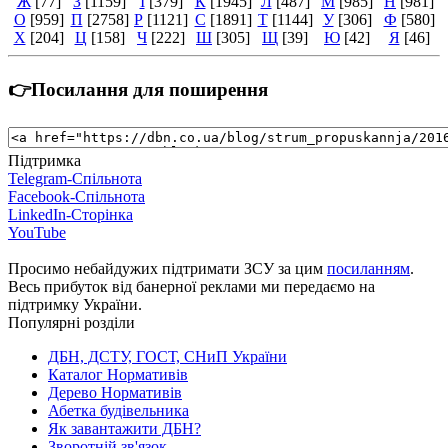
Ж
[77]
З
[1159]
І
[379]
К
[1945]
Л
[487]
М
[985]
Н
[981]
О
[959]
П
[2758]
Р
[1121]
С
[1891]
Т
[1144]
У
[306]
Ф
[580]
Х
[204]
Ц
[158]
Ч
[222]
Ш
[305]
Щ
[39]
Ю
[42]
Я
[46]
👉Посилання для поширення
Підтримка
Telegram-Спільнота
Facebook-Спільнота
LinkedIn-Сторінка
YouTube
Просимо небайдужих підтримати ЗСУ за цим
посиланням
.
Весь прибуток від банерної реклами ми передаємо на
підтримку України.
Популярні розділи
ДБН, ДСТУ, ГОСТ, СНиП України
Каталог Нормативів
Дерево Нормативів
Абетка будівельника
Як завантажити ДБН?
Зворотній зв'язок