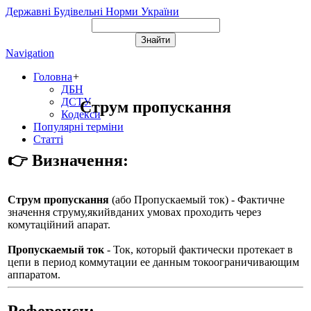
Державні Будівельні Норми України
Navigation
Головна
+
ДБН
ДСТУ
Струм пропускання
Кодекси
Популярні терміни
Статті
👉 Визначення:
Струм пропускання
(або
Пропускаемый ток
) - Фактичне
значення струму,якийвданих умовах проходить через
комутаційний апарат.
Пропускаемый ток
- Ток, который фактически протекает в
цепи в период коммутации ее данным токоограничивающим
аппаратом.
Референси: