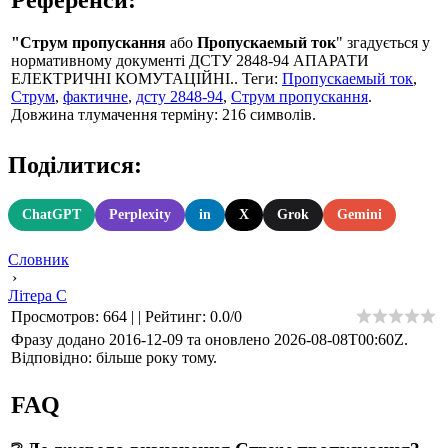
"Струм пропускання
або
Пропускаемый ток
" згадується у
нормативному документі ДСТУ 2848-94 АПАРАТИ
ЕЛЕКТРИЧНІ КОМУТАЦІЙНІ.. Теги:
Пропускаемый ток
,
Струм
,
фактичне
,
дсту 2848-94
,
Струм пропускання
.
Довжина тлумачення терміну: 216 символів.
Поділитися:
ChatGPT
Perplexity
in
X
Grok
Gemini
Словник
›
Літера С
Просмотров
:
664
|
|
Рейтинг
:
0.0
/
0
Фразу додано 2016-12-09 та оновлено
2026-08-08T00:60Z
.
Відповідно: більше року тому.
FAQ