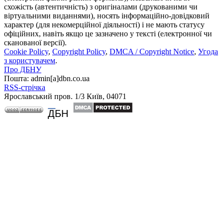
схожість (автентичність) з оригіналами (друкованими чи
віртуальними виданнями), носять інформаційно-довідковий
характер (для некомерційної діяльності) і не мають статусу
офіційних, навіть якщо це зазначено у тексті (електронної чи
сканованої версії).
Cookie Policy
,
Copyright Policy
,
DMCA / Copyright Notice
,
Угода
з користувачем
.
Про ДБНУ
Пошта: admin[а]dbn.co.ua
RSS-стрічка
Ярославський пров. 1/3 Київ, 04071