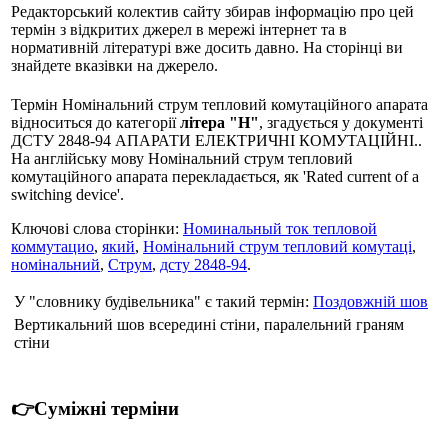
Редакторський колектив сайту збирав інформацію про цей
термін з відкритих джерел в мережі інтернет та в
нормативній літературі вже досить давно. На сторінці ви
знайдете вказівки на джерело.
Термін Номінальний струм тепловий комутаційного апарата
відноситься до категорії
літера "Н"
, згадується у документі
ДСТУ 2848-94 АПАРАТИ ЕЛЕКТРИЧНІ КОМУТАЦІЙНІ..
На англійську мову Номінальний струм тепловий
комутаційного апарата перекладається, як 'Rated current of a
switching device'.
Ключові слова сторінки:
Номинальный ток тепловой
коммутацио
,
який
,
Номінальний струм тепловий комутаці
,
номінальний
,
Струм
,
дсту 2848-94
.
У "словнику будівельника" є такий термін:
Поздовжній шов
Вертикальний шов всередині стіни, паралельний граням
стіни
👉Суміжні терміни