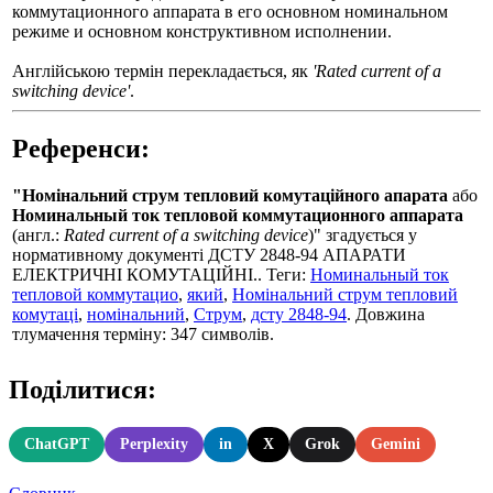
коммутационного аппарата в его основном номинальном
режиме и основном конструктивном исполнении.
Англійською термін перекладається, як
'Rated current of a
switching device'
.
Референси:
"Номінальний струм тепловий комутаційного апарата
або
Номинальный ток тепловой коммутационного аппарата
(англ.:
Rated current of a switching device
)" згадується у
нормативному документі ДСТУ 2848-94 АПАРАТИ
ЕЛЕКТРИЧНІ КОМУТАЦІЙНІ.. Теги:
Номинальный ток
тепловой коммутацио
,
який
,
Номінальний струм тепловий
комутаці
,
номінальний
,
Струм
,
дсту 2848-94
. Довжина
тлумачення терміну: 347 символів.
Поділитися:
ChatGPT
Perplexity
in
X
Grok
Gemini