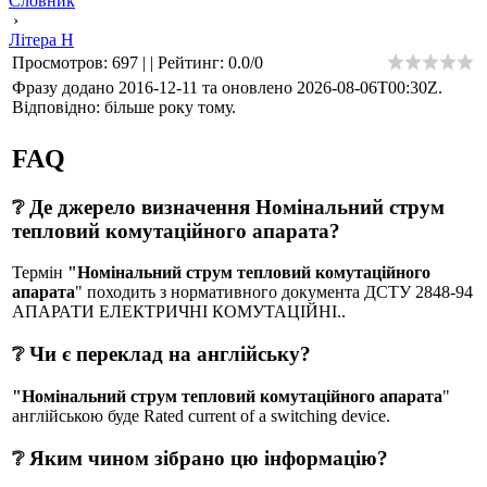
Словник
›
Літера Н
Просмотров
:
697
|
|
Рейтинг
:
0.0
/
0
Фразу додано 2016-12-11 та оновлено
2026-08-06T00:30Z
.
Відповідно: більше року тому.
FAQ
❔ Де джерело визначення Номінальний струм
тепловий комутаційного апарата?
Термін
"Номінальний струм тепловий комутаційного
апарата
" походить з нормативного документа ДСТУ 2848-94
АПАРАТИ ЕЛЕКТРИЧНІ КОМУТАЦІЙНІ..
❔ Чи є переклад на англійську?
"Номінальний струм тепловий комутаційного апарата
"
англійською буде Rated current of a switching device.
❔ Яким чином зібрано цю інформацію?