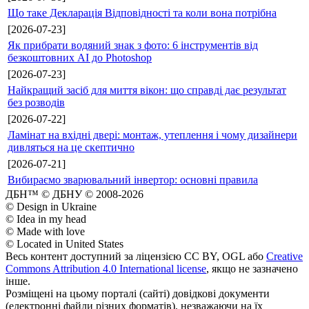
Що таке Декларація Відповідності та коли вона потрібна
[2026-07-23]
Як прибрати водяний знак з фото: 6 інструментів від
безкоштовних AI до Photoshop
[2026-07-23]
Найкращий засіб для миття вікон: що справді дає результат
без розводів
[2026-07-22]
Ламінат на вхідні двері: монтаж, утеплення і чому дизайнери
дивляться на це скептично
[2026-07-21]
Вибираємо зварювальний інвертор: основні правила
ДБН™ © ДБНУ © 2008-2026
© Design in Ukraine
© Idea in my head
© Made with love
© Located in United States
Весь контент доступний за ліцензією CC BY, OGL або
Creative
Commons Attribution 4.0 International license
, якщо не зазначено
інше.
Розміщені на цьому порталі (сайті) довідкові документи
(електронні файли різних форматів), незважаючи на їх