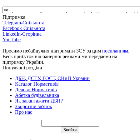
Підтримка
Telegram-Спільнота
Facebook-Спільнота
LinkedIn-Сторінка
YouTube
Просимо небайдужих підтримати ЗСУ за цим
посиланням
.
Весь прибуток від банерної реклами ми передаємо на
підтримку України.
Популярні розділи
ДБН, ДСТУ, ГОСТ, СНиП України
Каталог Нормативів
Дерево Нормативів
Абетка будівельника
Як завантажити ДБН?
Зворотній зв'язок
Про нас