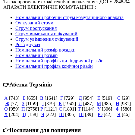
Також прогляньте схожі технічні визначення з ДСТУ 2848-94
АПАРАТИ ЕЛЕКТРИЧНІ КОМУТАЦІЙНІ.:
Номінальний робочий струм комутаційного апарата
Очікуваний струм
Струм пропускання
Струм вимикання очікуваний
Струм увімкнення очікуваний
Роз`єднувач
Номінальний розмір посадки
Номінальний розмір
Номінальний профіль циліндричної різьби
Номінальний профіль конічної різьби
👉Абетка Термінів
А
[743]
Б
[655]
В
[1641]
Г
[729]
Д
[954]
Е
[519]
Є
[29]
Ж
[77]
З
[1159]
І
[379]
К
[1945]
Л
[487]
М
[985]
Н
[981]
О
[959]
П
[2758]
Р
[1121]
С
[1891]
Т
[1144]
У
[306]
Ф
[580]
Х
[204]
Ц
[158]
Ч
[222]
Ш
[305]
Щ
[39]
Ю
[42]
Я
[46]
👉Посилання для поширення