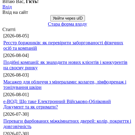
Вітаю Вас
,
Гість
!
Вхід
Вхід на сайт
Увійти через uID
Стара форма входу
Статті
[2026-08-05]
Реєстр боржників: як перевірити заборгованості фізичних
осіб та компаній
[2026-08-04]
Подібні компанії: як знаходити нових клієнтів і конкурентів
на своєму ринку
[2026-08-03]
Масажер для обличчя з мінералами: колаген, лімфодренаж і
тонізування шкіри
[2026-08-01]
е-ВОД: Що таке Електронний Військово-Обліковий
Документ та як отримати?
[2026-07-30]
Переваги фарбованих міжкімнатних дверей: колір, покриття і
довговічність
[2026-07-30]