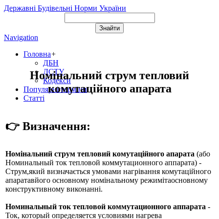
Державні Будівельні Норми України
Navigation
Головна
+
ДБН
ДСТУ
Номінальний струм тепловий
Кодекси
комутаційного апарата
Популярні терміни
Статті
👉 Визначення:
Номінальний струм тепловий комутаційного апарата
(або
Номинальный ток тепловой коммутационного аппарата
) -
Струм,який визначається умовами нагрівання комутаційного
апаратавйого основному номінальному режимітаосновному
конструктивному виконанні.
Номинальный ток тепловой коммутационного аппарата
-
Ток, который определяется условиями нагрева