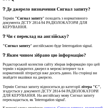
❔ Де джерело визначення Сигнал запиту?
Термін
"Сигнал запиту
" походить з нормативного
документа ДСТУ 2814-94 РАДІОЛОКАТОРИ ДЛЯ
КЕРУВАННЯ.
❔ Чи є переклад на англійську?
"Сигнал запиту
" англійською буде Interrogation signal.
❔ Яким чином зібрано цю інформацію?
Редакторський колектив сайту збирав інформацію про цей
термін з відкритих джерел в мережі інтернет та в
нормативній літературі вже досить давно. На сторінці ви
знайдете вказівки на джерело.
Термін Сигнал запиту відноситься до категорії
літера "С"
,
згадується у документі ДСТУ 2814-94 РАДІОЛОКАТОРИ
ДЛЯ КЕРУВАННЯ. На англійську мову Сигнал запиту
перекладається, як 'Interrogation signal'.
Ключові слова сторінки:
сигнал
,
Сигнал запроса
,
кодований
,