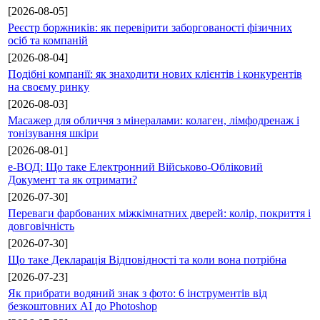
[2026-08-05]
Реєстр боржників: як перевірити заборгованості фізичних
осіб та компаній
[2026-08-04]
Подібні компанії: як знаходити нових клієнтів і конкурентів
на своєму ринку
[2026-08-03]
Масажер для обличчя з мінералами: колаген, лімфодренаж і
тонізування шкіри
[2026-08-01]
е-ВОД: Що таке Електронний Військово-Обліковий
Документ та як отримати?
[2026-07-30]
Переваги фарбованих міжкімнатних дверей: колір, покриття і
довговічність
[2026-07-30]
Що таке Декларація Відповідності та коли вона потрібна
[2026-07-23]
Як прибрати водяний знак з фото: 6 інструментів від
безкоштовних AI до Photoshop