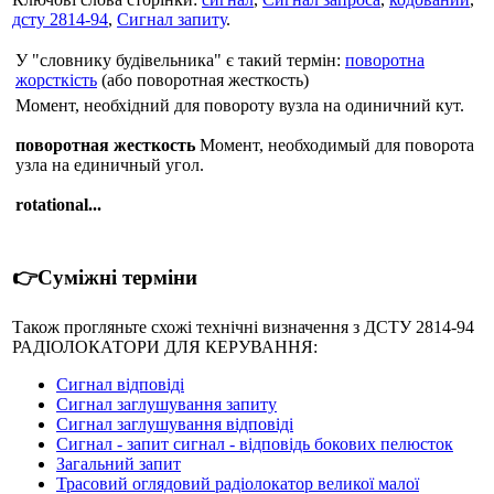
дсту 2814-94
,
Сигнал запиту
.
У "словнику будівельника" є такий термін:
поворотна
жорсткість
(або поворотная жесткость)
Момент, необхідний для повороту вузла на одиничний кут.
поворотная жесткость
Момент, необходимый для поворота
узла на единичный угол.
rotational...
👉Суміжні терміни
Також прогляньте схожі технічні визначення з ДСТУ 2814-94
РАДІОЛОКАТОРИ ДЛЯ КЕРУВАННЯ:
Сигнал відповіді
Сигнал заглушування запиту
Сигнал заглушування відповіді
Сигнал - запит сигнал - відповідь бокових пелюсток
Загальний запит
Трасовий оглядовий радіолокатор великої малої