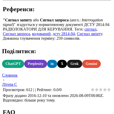
Референси:
"Сигнал запиту
або
Сигнал запроса
(англ.:
Interrogation
signal
)" згадується у нормативному документі ДСТУ 2814-94
РАДІОЛОКАТОРИ ДЛЯ КЕРУВАННЯ. Теги:
сигнал
,
Сигнал запроса
,
кодований
,
дсту 2814-94
,
Сигнал запиту
.
Довжина тлумачення терміну: 259 символів.
Поділитися:
ChatGPT
Perplexity
in
X
Grok
Gemini
Словник
›
Літера С
Просмотров
:
612
|
|
Рейтинг
:
0.0
/
0
Фразу додано 2016-12-10 та оновлено
2026-08-09T00:80Z
.
Відповідно: більше року тому.
FAQ