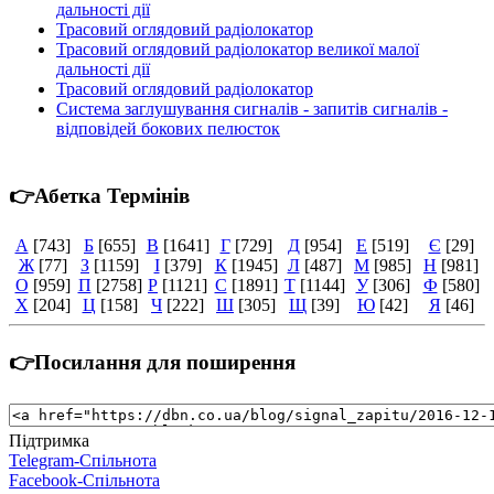
дальності дії
Трасовий оглядовий радіолокатор
Трасовий оглядовий радіолокатор великої малої
дальності дії
Трасовий оглядовий радіолокатор
Система заглушування сигналів - запитів сигналів -
відповідей бокових пелюсток
👉Абетка Термінів
А
[743]
Б
[655]
В
[1641]
Г
[729]
Д
[954]
Е
[519]
Є
[29]
Ж
[77]
З
[1159]
І
[379]
К
[1945]
Л
[487]
М
[985]
Н
[981]
О
[959]
П
[2758]
Р
[1121]
С
[1891]
Т
[1144]
У
[306]
Ф
[580]
Х
[204]
Ц
[158]
Ч
[222]
Ш
[305]
Щ
[39]
Ю
[42]
Я
[46]
👉Посилання для поширення
Підтримка
Telegram-Спільнота
Facebook-Спільнота