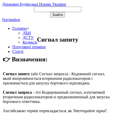
Державні Будівельні Норми України
Navigation
Головна
+
ДБН
ДСТУ
Сигнал запиту
Кодекси
Популярні терміни
Статті
👉 Визначення:
Сигнал запиту
(або
Сигнал запроса
) - Кодований сигнал,
який випромінюється вторинним радіолокатором і
призначається для запуску бортового відповідача.
Сигнал запроса
- это Кодированный сигнал, излучаемый
вторичным радиолокатором и предназначенный для запуска
бортового ответчика.
Англійською термін перекладається, як
'Interrogation signal'
.