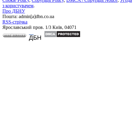
Cookie Policy
,
Copyright Policy
,
DMCA / Copyright Notice
,
Угода
з користувачем
.
Про ДБНУ
Пошта: admin[а]dbn.co.ua
RSS-стрічка
Ярославський пров. 1/3 Київ, 04071