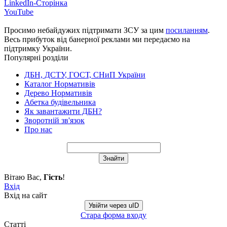
LinkedIn-Сторінка
YouTube
Просимо небайдужих підтримати ЗСУ за цим
посиланням
.
Весь прибуток від банерної реклами ми передаємо на
підтримку України.
Популярні розділи
ДБН, ДСТУ, ГОСТ, СНиП України
Каталог Нормативів
Дерево Нормативів
Абетка будівельника
Як завантажити ДБН?
Зворотній зв'язок
Про нас
Вітаю Вас
,
Гість
!
Вхід
Вхід на сайт
Увійти через uID
Стара форма входу
Статті