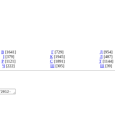
В
[1641]
Г
[729]
Д
[954]
І
[379]
К
[1945]
Л
[487]
Р
[1121]
С
[1891]
Т
[1144]
Ч
[222]
Ш
[305]
Щ
[39]