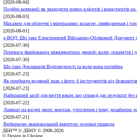
[2026-08-04]
Подібні компанії: як знаходити нових клієнтів і конкурентів н
[2026-08-03]
Масажер для обличчя з мінералами: колаген, лімфодренаж і то
[2026-08-01]
е-ВОД: Що таке Електронний Військово-Обліковий Документ т
[2026-07-30]
Переваги фарбованих міжкімнатних дверей: колір, покриття і д
[2026-07-30]
Що таке Декларація Відповідності та коли вона потрібна
[2026-07-23]
Як прибрати водяний знак з фото: 6 інструментів від безкошто
[2026-07-23]
Найкращий засіб для миття вікон: що справді дає результат без 
[2026-07-22]
Ламінат на вхідні двері: монтаж, утеплення і чому дизайнери д
[2026-07-21]
Вибираємо зварювальний інвертор: основні правила
ДБН™ © ДБНУ © 2008-2026
© Design in Ukraine