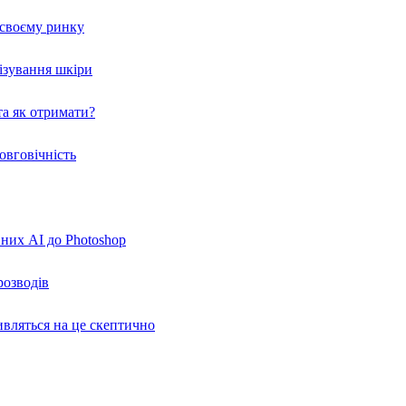
а своєму ринку
нізування шкіри
а як отримати?
овговічність
вних AI до Photoshop
розводів
ивляться на це скептично