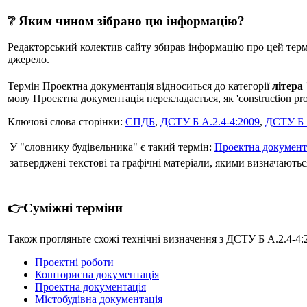
❔ Яким чином зібрано цю інформацію?
Редакторський колектив сайту збирав інформацію про цей термін
джерело.
Термін Проектна документація відноситься до категорії
літера
мову Проектна документація перекладається, як 'construction proje
Ключові слова сторінки:
СПДБ
,
ДСТУ Б А.2.4-4:2009
,
ДСТУ Б 
У "словнику будівельника" є такий термін:
Проектна документ
затверджені текстові та графічні матеріали, якими визначаються
👉Суміжні терміни
Також прогляньте схожі технічні визначення з ДСТУ Б А.2.4-4:
Проектні роботи
Кошторисна документація
Проектна документація
Містобудівна документація