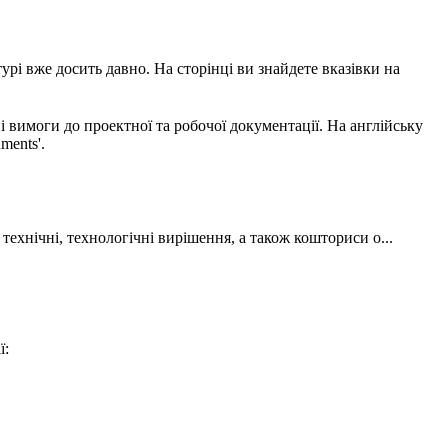
урі вже досить давно. На сторінці ви знайдете вказівки на
 вимоги до проектної та робочої документації. На англійську
ments'.
 технічні, технологічні вирішення, а також кошториси о...
ї: