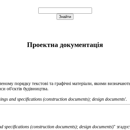
Проектна документація
леному порядку текстові та графічні матеріали, якими визначаютьс
си об'єктів будівництва.
wings and specifications (construction documents); design documents'
.
nd specifications (construction documents); design documents
)" згаду