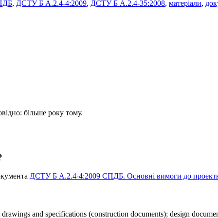
ПДБ
,
ДСТУ Б А.2.4-4:2009
,
ДСТУ Б А.2.4-35:2008
,
матеріали
,
док
овідно: більше року тому.
?
документа
ДСТУ Б А.2.4-4:2009 СПДБ. Основні вимоги до проектно
 drawings and specifications (construction documents); design documen