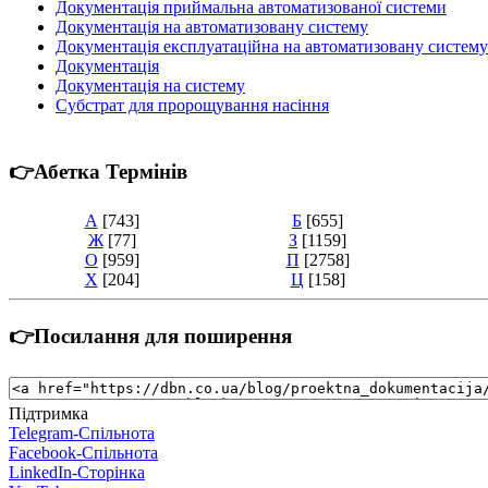
Документація приймальна автоматизованої системи
Документація на автоматизовану систему
Документація експлуатаційна на автоматизовану систему
Документація
Документація на систему
Субстрат для пророщування насіння
👉Абетка Термінів
А
[743]
Б
[655]
Ж
[77]
З
[1159]
О
[959]
П
[2758]
Х
[204]
Ц
[158]
👉Посилання для поширення
Підтримка
Telegram-Спільнота
Facebook-Спільнота
LinkedIn-Сторінка