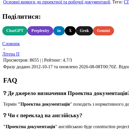
Основні вимоги до проектної та робочої документації
. Теги:
С
Поділитися:
ChatGPT
Perplexity
in
X
Grok
Gemini
Словник
›
Літера П
Просмотров
:
8655
|
|
Рейтинг
:
4.7
/
3
Фразу додано 2012-10-17 та оновлено
2026-08-08T00:70Z
. Відп
FAQ
❔ Де джерело визначення Проектна документація
Термін
"Проектна документація
" походить з нормативного 
❔ Чи є переклад на англійську?
"Проектна документація
" англійською буде construction project