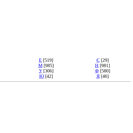
Е
[519]
Є
[29]
М
[985]
Н
[981]
У
[306]
Ф
[580]
Ю
[42]
Я
[46]