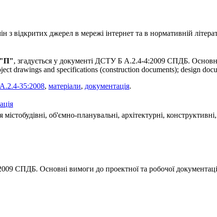
 з відкритих джерел в мережі інтернет та в нормативній літерат
 "П"
, згадується у документі ДСТУ Б А.2.4-4:2009 СПДБ. Основні
ct drawings and specifications (construction documents); design docu
А.2.4-35:2008
,
матеріали
,
документація
.
ація
 містобудівні, об'ємно-планувальні, архітектурні, конструктивні,
2009 СПДБ. Основні вимоги до проектної та робочої документаці