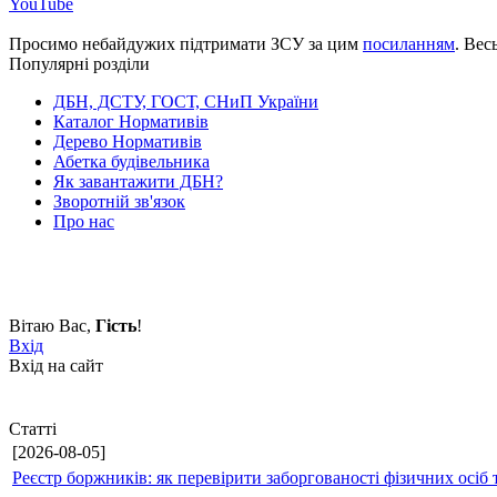
YouTube
Просимо небайдужих підтримати ЗСУ за цим
посиланням
. Вес
Популярні розділи
ДБН, ДСТУ, ГОСТ, СНиП України
Каталог Нормативів
Дерево Нормативів
Абетка будівельника
Як завантажити ДБН?
Зворотній зв'язок
Про нас
Вітаю Вас
,
Гість
!
Вхід
Вхід на сайт
Статті
[2026-08-05]
Реєстр боржників: як перевірити заборгованості фізичних осіб 