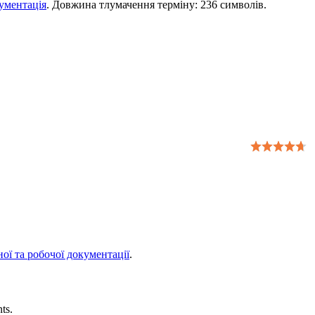
ументація
. Довжина тлумачення терміну: 236 символів.
ї та робочої документації
.
ts.