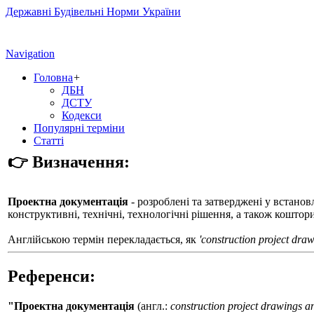
Державні Будівельні Норми України
Navigation
Головна
+
ДБН
ДСТУ
Кодекси
Популярні терміни
Статті
👉 Визначення:
Проектна документація
- розроблені та затверджені у встанов
конструктивні, технічні, технологічні рішення, а також коштори
Англійською термін перекладається, як
'construction project dra
Референси:
"Проектна документація
(англ.:
construction project drawings a