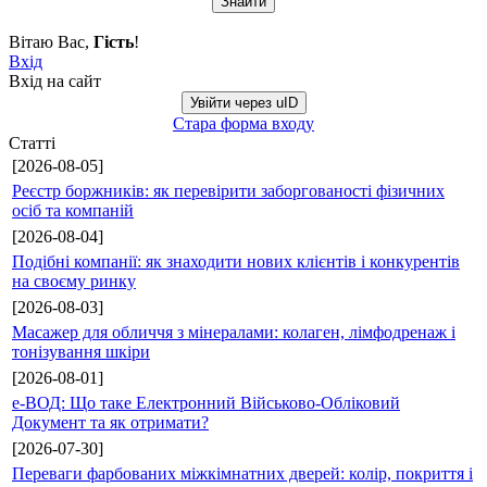
Вітаю Вас
,
Гість
!
Вхід
Вхід на сайт
Увійти через uID
Стара форма входу
Статті
[2026-08-05]
Реєстр боржників: як перевірити заборгованості фізичних
осіб та компаній
[2026-08-04]
Подібні компанії: як знаходити нових клієнтів і конкурентів
на своєму ринку
[2026-08-03]
Масажер для обличчя з мінералами: колаген, лімфодренаж і
тонізування шкіри
[2026-08-01]
е-ВОД: Що таке Електронний Військово-Обліковий
Документ та як отримати?
[2026-07-30]
Переваги фарбованих міжкімнатних дверей: колір, покриття і