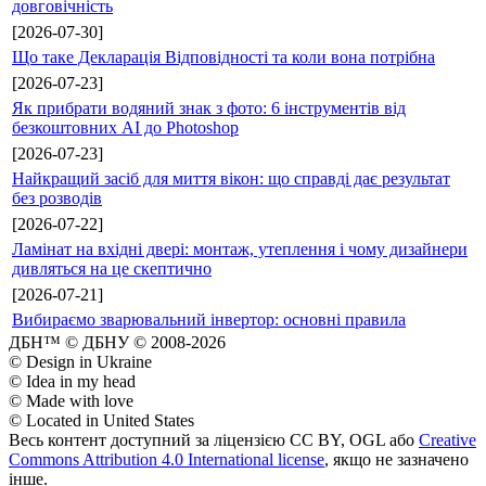
довговічність
[2026-07-30]
Що таке Декларація Відповідності та коли вона потрібна
[2026-07-23]
Як прибрати водяний знак з фото: 6 інструментів від
безкоштовних AI до Photoshop
[2026-07-23]
Найкращий засіб для миття вікон: що справді дає результат
без розводів
[2026-07-22]
Ламінат на вхідні двері: монтаж, утеплення і чому дизайнери
дивляться на це скептично
[2026-07-21]
Вибираємо зварювальний інвертор: основні правила
ДБН™ © ДБНУ © 2008-2026
© Design in Ukraine
© Idea in my head
© Made with love
© Located in United States
Весь контент доступний за ліцензією CC BY, OGL або
Creative
Commons Attribution 4.0 International license
, якщо не зазначено
інше.