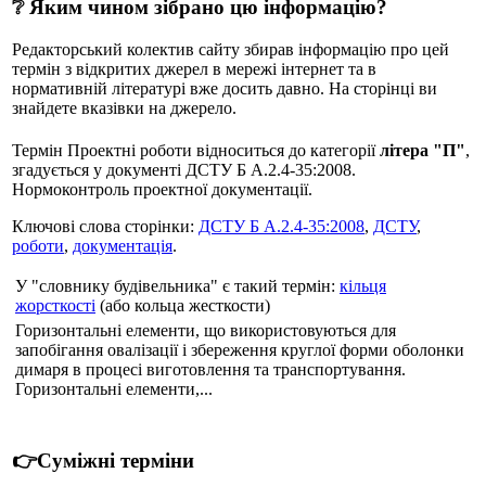
❔ Яким чином зібрано цю інформацію?
Редакторський колектив сайту збирав інформацію про цей
термін з відкритих джерел в мережі інтернет та в
нормативній літературі вже досить давно. На сторінці ви
знайдете вказівки на джерело.
Термін Проектні роботи відноситься до категорії
літера "П"
,
згадується у документі ДСТУ Б А.2.4-35:2008.
Нормоконтроль проектної документації.
Ключові слова сторінки:
ДСТУ Б А.2.4-35:2008
,
ДСТУ
,
роботи
,
документація
.
У "словнику будівельника" є такий термін:
кільця
жорсткості
(або кольца жесткости)
Горизонтальні елементи, що використовуються для
запобігання овалізації і збереження круглої форми оболонки
димаря в процесі виготовлення та транспортування.
Горизонтальні елементи,...
👉Суміжні терміни