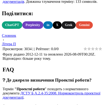
документація
. Довжина тлумачення терміну: 133 символів.
Поділитися:
ChatGPT
Perplexity
in
X
Grok
Gemini
Словник
›
Літера П
Просмотров
:
3034
|
|
Рейтинг
:
0.0
/
0
Фразу додано 2012-12-11 та оновлено
2026-08-09T00:20Z
.
Відповідно: більше року тому.
FAQ
❔ Де джерело визначення Проектні роботи?
Термін
"Проектні роботи
" походить з нормативного
документа
ДСТУ Б А.2.4-35:2008. Нормоконтроль проектної
документації
.