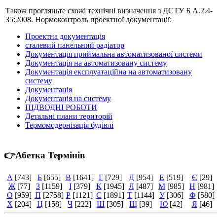
Також прогляньте схожі технічні визначення з ДСТУ Б А.2.4-
35:2008. Нормоконтроль проектної документації:
Проектна документація
сталевий панельний радіатор
Документація приймальна автоматизованої системи
Документація на автоматизовану систему
Документація експлуатаційна на автоматизовану
систему
Документація
Документація на систему
ПІДВОДНІ РОБОТИ
Детальні плани територій
Термомодернізація будівлі
👉Абетка Термінів
А
[743]
Б
[655]
В
[1641]
Г
[729]
Д
[954]
Е
[519]
Є
[29]
Ж
[77]
З
[1159]
І
[379]
К
[1945]
Л
[487]
М
[985]
Н
[981]
О
[959]
П
[2758]
Р
[1121]
С
[1891]
Т
[1144]
У
[306]
Ф
[580]
Х
[204]
Ц
[158]
Ч
[222]
Ш
[305]
Щ
[39]
Ю
[42]
Я
[46]