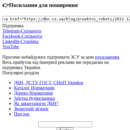
👉Посилання для поширення
Підтримка
Telegram-Спільнота
Facebook-Спільнота
LinkedIn-Сторінка
YouTube
Просимо небайдужих підтримати ЗСУ за цим
посиланням
.
Весь прибуток від банерної реклами ми передаємо на
підтримку України.
Популярні розділи
ДБН, ДСТУ, ГОСТ, СНиП України
Каталог Нормативів
Дерево Нормативів
Абетка будівельника
Як завантажити ДБН?
Зворотній зв'язок
Про нас