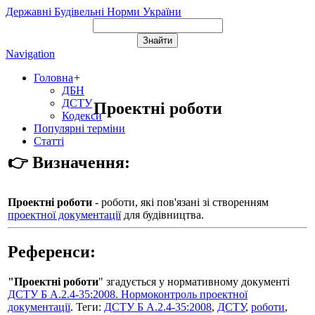
Державні Будівельні Норми України
Navigation
Головна
+
ДБН
ДСТУ
Проектні роботи
Кодекси
Популярні терміни
Статті
👉 Визначення:
Проектні роботи
- роботи, які пов'язані зі створенням
проектної документації
для будівництва.
Референси:
"Проектні роботи
" згадується у нормативному документі
ДСТУ Б А.2.4-35:2008. Нормоконтроль проектної
документації
. Теги:
ДСТУ Б А.2.4-35:2008
,
ДСТУ
,
роботи
,