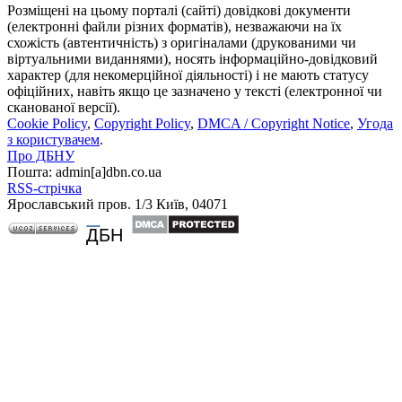
Розміщені на цьому порталі (сайті) довідкові документи
(електронні файли різних форматів), незважаючи на їх
схожість (автентичність) з оригіналами (друкованими чи
віртуальними виданнями), носять інформаційно-довідковий
характер (для некомерційної діяльності) і не мають статусу
офіційних, навіть якщо це зазначено у тексті (електронної чи
сканованої версії).
Cookie Policy
,
Copyright Policy
,
DMCA / Copyright Notice
,
Угода
з користувачем
.
Про ДБНУ
Пошта: admin[а]dbn.co.ua
RSS-стрічка
Ярославський пров. 1/3 Київ, 04071