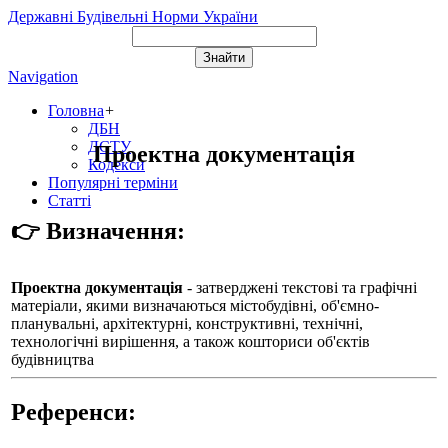
Державні Будівельні Норми України
Navigation
Головна
+
ДБН
ДСТУ
Проектна документація
Кодекси
Популярні терміни
Статті
👉 Визначення:
Проектна документація
- затверджені текстові та графічні
матеріали, якими визначаються містобудівні, об'ємно-
планувальні, архітектурні, конструктивні, технічні,
технологічні вирішення, а також кошториси об'єктів
будівництва
Референси: