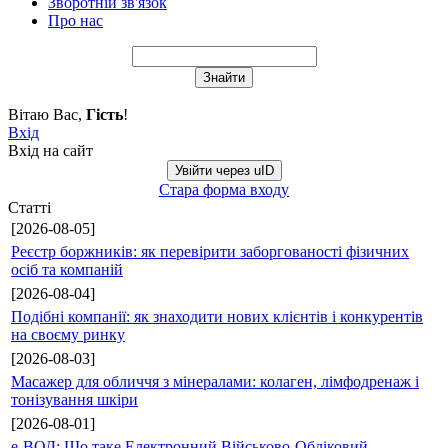
Зворотній зв'язок
Про нас
Вітаю Вас
,
Гість
!
Вхід
Вхід на сайт
Увійти через uID
Стара форма входу
Статті
[2026-08-05]
Реєстр боржників: як перевірити заборгованості фізичних
осіб та компаній
[2026-08-04]
Подібні компанії: як знаходити нових клієнтів і конкурентів
на своєму ринку
[2026-08-03]
Масажер для обличчя з мінералами: колаген, лімфодренаж і
тонізування шкіри
[2026-08-01]
е-ВОД: Що таке Електронний Військово-Обліковий