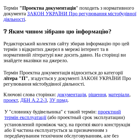
Термін
"Проектна документація
" походить з нормативного
документа
ЗАКОН УКРАЇНИ Про регулювання містобудівної
діяльності
.
❔ Яким чином зібрано цю інформацію?
Редакторський колектив сайту збирав інформацію про цей
термін з відкритих джерел в мережі інтернет та в
нормативній літературі вже досить давно. На сторінці ви
знайдете вказівки на джерело.
Термін Проектна документація відноситься до категорії
літера "П"
, згадується у документі ЗАКОН УКРАЇНИ Про
регулювання містобудівної діяльності.
Ключові слова сторінки:
документація
,
рішення
,
матеріали
,
проект
,
ДБН А.2.2-3
,
ЗУ прмд
.
У "словнику будівельника" є такий термін:
проектний
термін експлуатації
(або проектный срок эксплуатации)
установлений проміжок часу, на протязі якого конструкція
або її частина експлуатується за призначенням з
передбачуваним технічним обслуговуванням, але без