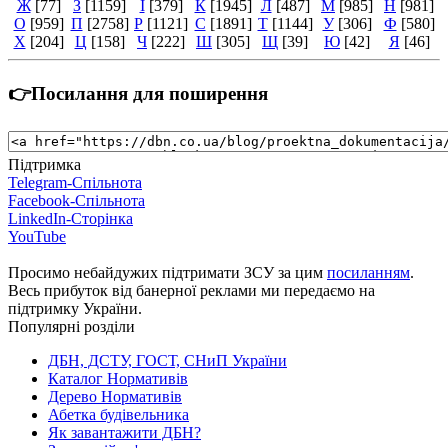
Ж
[77]
З
[1159]
І
[379]
К
[1945]
Л
[487]
М
[985]
Н
[981]
О
[959]
П
[2758]
Р
[1121]
С
[1891]
Т
[1144]
У
[306]
Ф
[580]
Х
[204]
Ц
[158]
Ч
[222]
Ш
[305]
Щ
[39]
Ю
[42]
Я
[46]
👉Посилання для поширення
Підтримка
Telegram-Спільнота
Facebook-Спільнота
LinkedIn-Сторінка
YouTube
Просимо небайдужих підтримати ЗСУ за цим
посиланням
.
Весь прибуток від банерної реклами ми передаємо на
підтримку України.
Популярні розділи
ДБН, ДСТУ, ГОСТ, СНиП України
Каталог Нормативів
Дерево Нормативів
Абетка будівельника
Як завантажити ДБН?