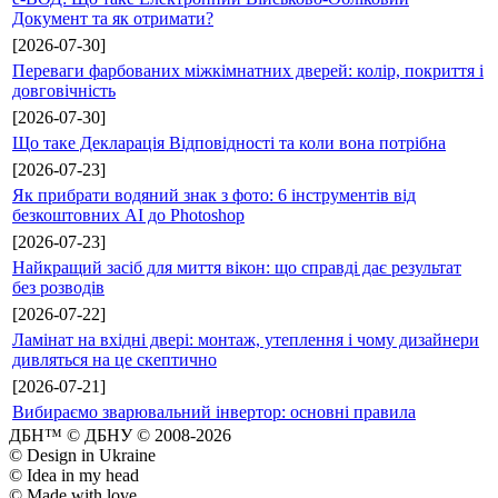
Документ та як отримати?
[2026-07-30]
Переваги фарбованих міжкімнатних дверей: колір, покриття і
довговічність
[2026-07-30]
Що таке Декларація Відповідності та коли вона потрібна
[2026-07-23]
Як прибрати водяний знак з фото: 6 інструментів від
безкоштовних AI до Photoshop
[2026-07-23]
Найкращий засіб для миття вікон: що справді дає результат
без розводів
[2026-07-22]
Ламінат на вхідні двері: монтаж, утеплення і чому дизайнери
дивляться на це скептично
[2026-07-21]
Вибираємо зварювальний інвертор: основні правила
ДБН™ © ДБНУ © 2008-2026
© Design in Ukraine
© Idea in my head
© Made with love