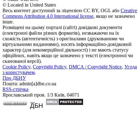
© Located in United States
Весь контент доступний за ліцензією CC BY, OGL або
Creative
Commons Attribution 4.0 International license
, якщо не зазначено
інше.
Розміщені на цьому порталі (сайті) довідкові документи
(електронні файли різних форматів), незважаючи на їх
схожість (автентичність) з оригіналами (друкованими чи
віртуальними виданнями), носять інформаційно-довідковий
характер (для некомерційної діяльності) і не мають статусу
офіційних, навіть якщо це зазначено у тексті (електронної чи
сканованої версії).
Cookie Policy
,
Copyright Policy
,
DMCA / Copyright Notice
,
Угода
з користувачем
.
Про ДБНУ
Пошта: admin[а]dbn.co.ua
RSS-стрічка
Ярославський пров. 1/3 Київ, 04071