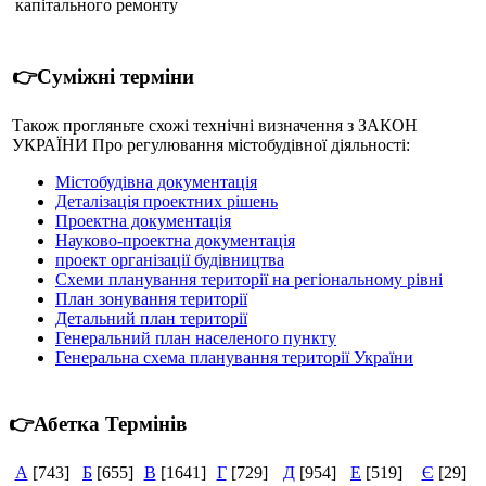
капітального ремонту
👉Суміжні терміни
Також прогляньте схожі технічні визначення з ЗАКОН
УКРАЇНИ Про регулювання містобудівної діяльності:
Містобудівна документація
Деталізація проектних рішень
Проектна документація
Науково-проектна документація
проект організації будівництва
Cхеми планування території на регіональному рівні
План зонування території
Детальний план території
Генеральний план населеного пункту
Генеральна схема планування території України
👉Абетка Термінів
А
[743]
Б
[655]
В
[1641]
Г
[729]
Д
[954]
Е
[519]
Є
[29]