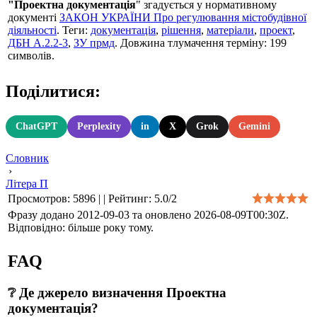
"Проектна документація
" згадується у нормативному
документі
ЗАКОН УКРАЇНИ Про регулювання містобудівної
діяльності
. Теги:
документація
,
рішення
,
матеріали
,
проект
,
ДБН А.2.2-3
,
ЗУ прмд
. Довжина тлумачення терміну: 199
символів.
Поділитися:
ChatGPT
Perplexity
in
X
Grok
Gemini
Словник
›
Літера П
Просмотров
:
5896
|
|
Рейтинг
:
5.0
/
2
Фразу додано 2012-09-03 та оновлено
2026-08-09T00:30Z
.
Відповідно: більше року тому.
FAQ
❔ Де джерело визначення Проектна
документація?