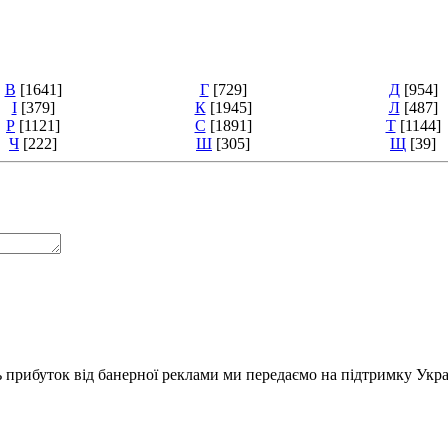
В
[1641]
Г
[729]
Д
[954]
І
[379]
К
[1945]
Л
[487]
Р
[1121]
С
[1891]
Т
[1144]
Ч
[222]
Ш
[305]
Щ
[39]
ь прибуток від банерної реклами ми передаємо на підтримку Укра