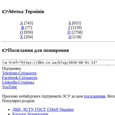
👉Абетка Термінів
А
[743]
Б
[655]
Ж
[77]
З
[1159]
О
[959]
П
[2758]
Х
[204]
Ц
[158]
👉Посилання для поширення
Підтримка
Telegram-Спільнота
Facebook-Спільнота
LinkedIn-Сторінка
YouTube
Просимо небайдужих підтримати ЗСУ за цим
посиланням
. Вес
Популярні розділи
ДБН, ДСТУ, ГОСТ, СНиП України
Каталог Нормативів