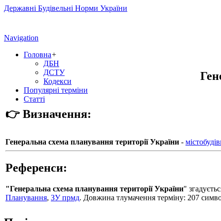
Державні Будівельні Норми України
Navigation
Головна
+
ДБН
ДСТУ
Ген
Кодекси
Популярні терміни
Статті
👉 Визначення:
Генеральна схема планування території України
-
містобуді
Референси:
"Генеральна схема планування території України
" згадуєть
Планування
,
ЗУ прмд
. Довжина тлумачення терміну: 207 симво