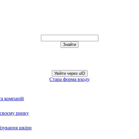
Увійти через uID
Стара форма входу
та компаній
а своєму ринку
нізування шкіри