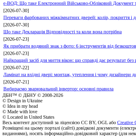
е-ВОД: Що таке Електронний Військово-Обліковий Документ т
[2026-07-30]
Переваги фарбованих міжкімнатних дверей: колір, покриття і д
[2026-07-30]
Що таке Декларація Відповідності та коли вона потрібна
[2026-07-23]
Як прибрати водяний знак з фото: 6 інструментів від безкошто
[2026-07-23]
Найкращий засіб для миття вікон: що справді дає результат без 
[2026-07-22]
Ламінат на вхідні двері: монтаж, утеплення і чому дизайнери д
[2026-07-21]
Вибираємо зварювальний інвертор: основні правила
ДБН™ © ДБНУ © 2008-2026
© Design in Ukraine
© Idea in my head
© Made with love
© Located in United States
Весь контент доступний за ліцензією CC BY, OGL або
Creative 
Розміщені на цьому порталі (сайті) довідкові документи (елект
виданнями), носять інформаційно-довідковий характер (для неком