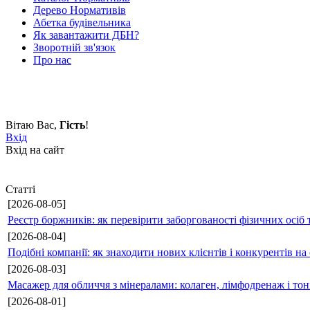
Дерево Нормативів
Абетка будівельника
Як завантажити ДБН?
Зворотній зв'язок
Про нас
Вітаю Вас
,
Гість
!
Вхід
Вхід на сайт
Статті
[2026-08-05]
Реєстр боржників: як перевірити заборгованості фізичних осіб 
[2026-08-04]
Подібні компанії: як знаходити нових клієнтів і конкурентів н
[2026-08-03]
Масажер для обличчя з мінералами: колаген, лімфодренаж і то
[2026-08-01]