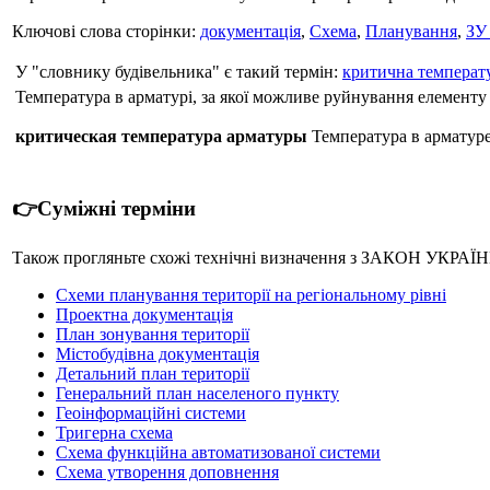
Ключові слова сторінки:
документація
,
Схема
,
Планування
,
ЗУ
У "словнику будівельника" є такий термін:
критична температ
Температура в арматурі, за якої можливе руйнування елементу
критическая температура арматуры
Температура в арматуре,
👉Суміжні терміни
Також прогляньте схожі технічні визначення з ЗАКОН УКРАЇНИ
Cхеми планування території на регіональному рівні
Проектна документація
План зонування території
Містобудівна документація
Детальний план території
Генеральний план населеного пункту
Геоінформаційні системи
Тригерна схема
Схема функційна автоматизованої системи
Схема утворення доповнення