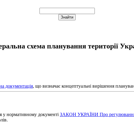
еральна схема планування території Укр
вна документація
, що визначає концептуальні вирішення планува
ся у нормативному документі
ЗАКОН УКРАЇНИ Про регулювання м
лів.