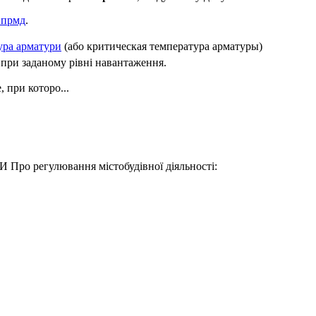
 прмд
.
ура арматури
(або критическая температура арматуры)
 при заданому рівні навантаження.
 при которо...
 Про регулювання містобудівної діяльності: