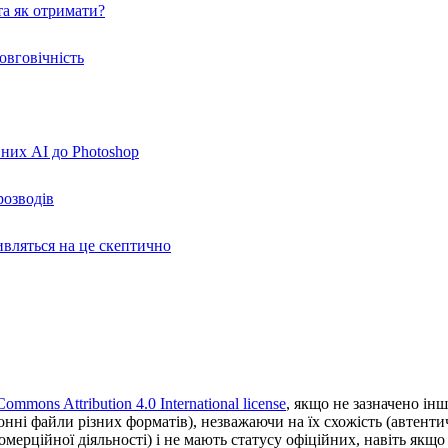
а як отримати?
овговічність
вних AI до Photoshop
розводів
ивляться на це скептично
Commons Attribution 4.0 International license
, якщо не зазначено інш
ронні файли різних форматів), незважаючи на їх схожість (автент
ерційної діяльності) і не мають статусу офіційних, навіть якщо ц