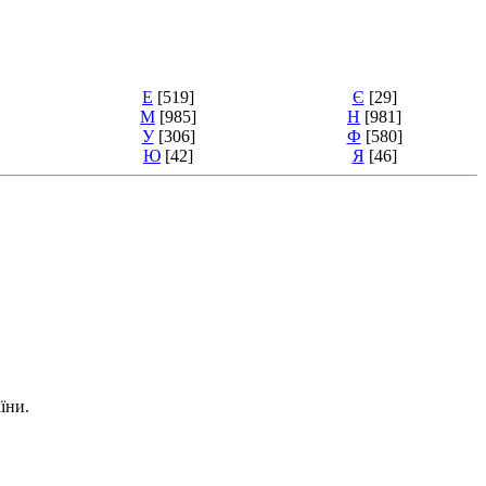
Е
[519]
Є
[29]
М
[985]
Н
[981]
У
[306]
Ф
[580]
Ю
[42]
Я
[46]
їни.