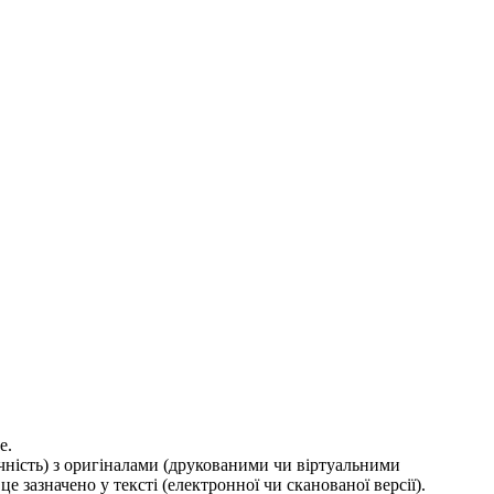
е.
ичність) з оригіналами (друкованими чи віртуальними
е зазначено у тексті (електронної чи сканованої версії).