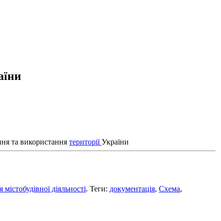
аїни
ння та використання
території
України
істобудівної діяльності
. Теги:
документація
,
Схема
,