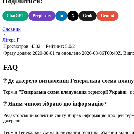
Поділитися:
ChatGPT
Perplexity
in
X
Grok
Gemini
Словник
›
Літера Г
Просмотров
:
4332
|
|
Рейтинг
:
5.0
/
2
Фразу додано 2020-08-01 та оновлено
2026-08-06T00:40Z
. Відп
FAQ
❔ Де джерело визначення Генеральна схема плану
Термін
"Генеральна схема планування території України
" п
❔ Яким чином зібрано цю інформацію?
Редакторський колектив сайту збирав інформацію про цей термін
джерело.
Термін Генеральна схема планування території України відноси