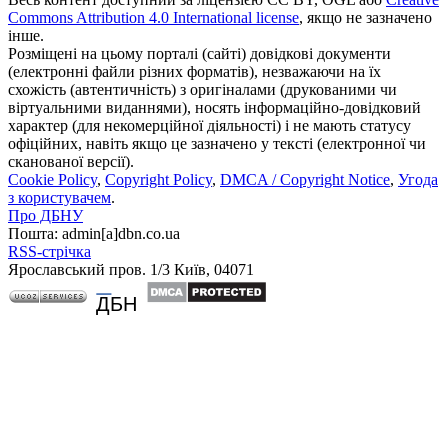
Commons Attribution 4.0 International license
, якщо не зазначено
інше.
Розміщені на цьому порталі (сайті) довідкові документи
(електронні файли різних форматів), незважаючи на їх
схожість (автентичність) з оригіналами (друкованими чи
віртуальними виданнями), носять інформаційно-довідковий
характер (для некомерційної діяльності) і не мають статусу
офіційних, навіть якщо це зазначено у тексті (електронної чи
сканованої версії).
Cookie Policy
,
Copyright Policy
,
DMCA / Copyright Notice
,
Угода
з користувачем
.
Про ДБНУ
Пошта: admin[а]dbn.co.ua
RSS-стрічка
Ярославський пров. 1/3 Київ, 04071