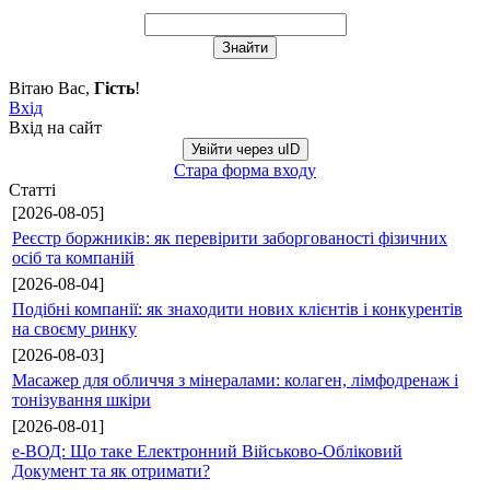
Вітаю Вас
,
Гість
!
Вхід
Вхід на сайт
Увійти через uID
Стара форма входу
Статті
[2026-08-05]
Реєстр боржників: як перевірити заборгованості фізичних
осіб та компаній
[2026-08-04]
Подібні компанії: як знаходити нових клієнтів і конкурентів
на своєму ринку
[2026-08-03]
Масажер для обличчя з мінералами: колаген, лімфодренаж і
тонізування шкіри
[2026-08-01]
е-ВОД: Що таке Електронний Військово-Обліковий
Документ та як отримати?