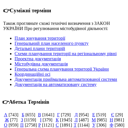
👉Суміжні терміни
Також прогляньте схожі технічні визначення з ЗАКОН
УКРАЇНИ Про регулювання містобудівної діяльності:
План зонування території
Генеральний план населеного пункту
Детальні плани територій
Cхеми планування території на регіональному рівні
Проектна документація
Містобудівна документація
Генеральна схема планування території України
Координаційні осі
Документація приймальна автоматизованої системи
Документація на автоматизовану систему
👉Абетка Термінів
А
[743]
Б
[655]
В
[1641]
Г
[729]
Д
[954]
Е
[519]
Є
[29]
Ж
[77]
З
[1159]
І
[379]
К
[1945]
Л
[487]
М
[985]
Н
[981]
О
[959]
П
[2758]
Р
[1121]
С
[1891]
Т
[1144]
У
[306]
Ф
[580]