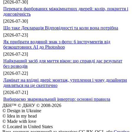
[2026-07-30]
Переваги фарбованих міжкімнатних дверей: колір, покриття і
довговічність
[2026-07-30]
Що таке Декларація Відповідності та коли вона потрібна
[2026-07-23]
Як прибрати водяний знак з фото: 6 інструментів від
безкоштовних AI до Photoshop
[2026-07-23]
Найкращий засіб для миття вікон: що справді дає результат
без розводів
[2026-07-22]
Ламінат на вхідні двері: монтаж, утеплення і чому дизайнери
дивляться на це скептично
[2026-07-21]
Вибираємо зварювальний інвертор: основні правила
ДБН™ © ДБНУ © 2008-2026
© Design in Ukraine
© Idea in my head
© Made with love
© Located in United States
Весь контент доступний за ліцензією CC BY, OGL або
Creative