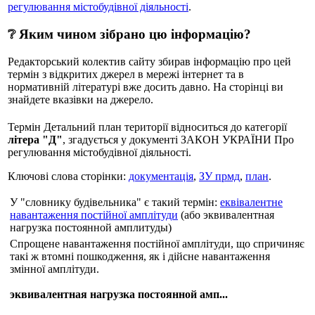
регулювання містобудівної діяльності
.
❔ Яким чином зібрано цю інформацію?
Редакторський колектив сайту збирав інформацію про цей
термін з відкритих джерел в мережі інтернет та в
нормативній літературі вже досить давно. На сторінці ви
знайдете вказівки на джерело.
Термін Детальний план території відноситься до категорії
літера "Д"
, згадується у документі ЗАКОН УКРАЇНИ Про
регулювання містобудівної діяльності.
Ключові слова сторінки:
документація
,
ЗУ прмд
,
план
.
У "словнику будівельника" є такий термін:
еквівалентне
навантаження постійної амплітуди
(або эквивалентная
нагрузка постоянной амплитуды)
Спрощене навантаження постійної амплітуди, що спричиняє
такі ж втомні пошкодження, як і дійсне навантаження
змінної амплітуди.
эквивалентная нагрузка постоянной амп...