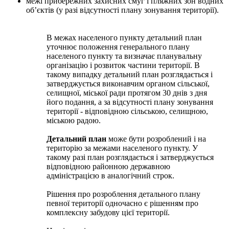
межі прибережних захисних смуг і пляжних зон водних
об’єктів (у разі відсутності плану зонування території).
В межах населеного пункту детальний план
уточнює положення генерального плану
населеного пункту та визначає планувальну
організацію і розвиток частини території. В
такому випадку детальний план розглядається і
затверджується виконавчим органом сільської,
селищної, міської ради протягом 30 днів з дня
його подання, а за відсутності плану зонування
території - відповідною сільською, селищною,
міською радою.
Детальний план
може бути розроблений і на
територію за межами населеного пункту. У
такому разі план розглядається і затверджується
відповідною районною державною
адміністрацією в аналогічний строк.
Рішення про розроблення детального плану
певної території одночасно є рішенням про
комплексну забудову цієї території.