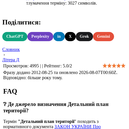
тлумачення терміну: 3027 символів.
Поділитися:
ChatGPT
Perplexity
in
X
Grok
Gemini
Словник
›
Літера Д
Просмотров
:
4995
|
|
Рейтинг
:
5.0
/
2
Фразу додано 2012-08-25 та оновлено
2026-08-07T00:60Z
.
Відповідно: більше року тому.
FAQ
❔ Де джерело визначення Детальний план
території?
Термін
"Детальний план території
" походить з
нормативного документа
ЗАКОН УКРАЇНИ Про