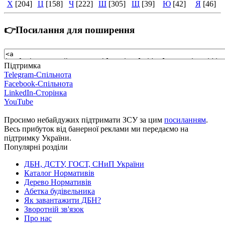
Х
[204]
Ц
[158]
Ч
[222]
Ш
[305]
Щ
[39]
Ю
[42]
Я
[46]
👉Посилання для поширення
Підтримка
Telegram-Спільнота
Facebook-Спільнота
LinkedIn-Сторінка
YouTube
Просимо небайдужих підтримати ЗСУ за цим
посиланням
.
Весь прибуток від банерної реклами ми передаємо на
підтримку України.
Популярні розділи
ДБН, ДСТУ, ГОСТ, СНиП України
Каталог Нормативів
Дерево Нормативів
Абетка будівельника
Як завантажити ДБН?
Зворотній зв'язок
Про нас