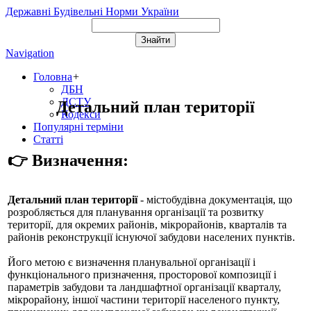
Державні Будівельні Норми України
Navigation
Головна
+
ДБН
ДСТУ
Детальний план території
Кодекси
Популярні терміни
Статті
👉 Визначення:
Детальний план території
- містобудівна документація, що
розробляється для планування організації та розвитку
території, для окремих районів, мікрорайонів, кварталів та
районів реконструкції існуючої забудови населених пунктів.
Його метою є визначення планувальної організації і
функціонального призначення, просторової композиції і
параметрів забудови та ландшафтної організації кварталу,
мікрорайону, іншої частини території населеного пункту,