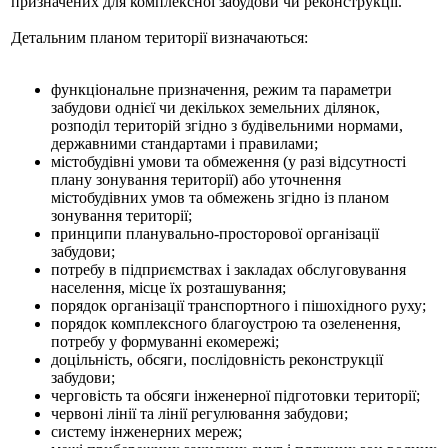
призначених для комплексної забудови чи реконструкції.
Детальним планом території визначаються:
функціональне призначення, режим та параметри
забудови однієї чи декількох земельних ділянок,
розподіл територій згідно з будівельними нормами,
державними стандартами і правилами;
містобудівні умови та обмеження (у разі відсутності
плану зонування території) або уточнення
містобудівних умов та обмежень згідно із планом
зонування території;
принципи планувально-просторової організації
забудови;
потребу в підприємствах і закладах обслуговування
населення, місце їх розташування;
порядок організації транспортного і пішохідного руху;
порядок комплексного благоустрою та озеленення,
потребу у формуванні екомережі;
доцільність, обсяги, послідовність реконструкції
забудови;
черговість та обсяги інженерної підготовки території;
червоні лінії та лінії регулювання забудови;
систему інженерних мереж;