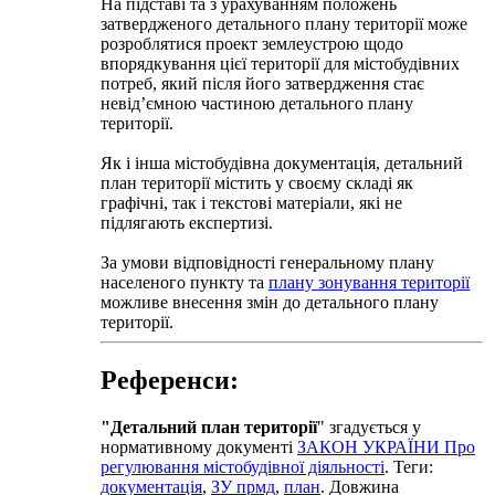
На підставі та з урахуванням положень
затвердженого детального плану території може
розроблятися проект землеустрою щодо
впорядкування цієї території для містобудівних
потреб, який після його затвердження стає
невід’ємною частиною детального плану
території.
Як і інша містобудівна документація, детальний
план території містить у своєму складі як
графічні, так і текстові матеріали, які не
підлягають експертизі.
За умови відповідності генеральному плану
населеного пункту та
плану зонування території
можливе внесення змін до детального плану
території.
Референси:
"Детальний план території
" згадується у
нормативному документі
ЗАКОН УКРАЇНИ Про
регулювання містобудівної діяльності
. Теги:
документація
,
ЗУ прмд
,
план
. Довжина