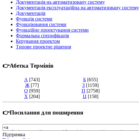
Документація на автоматизовану систему
Документація експлуатаційна на автоматизовану систему
Документація
Функція системи
Функціювання системи
Функційне проектування системи
Формальна специфікація
Керування проектом
Типове проектне рішення
👉Абетка Термінів
А
[743]
Б
[655]
Ж
[77]
З
[1159]
О
[959]
П
[2758]
Х
[204]
Ц
[158]
👉Посилання для поширення
Підтримка