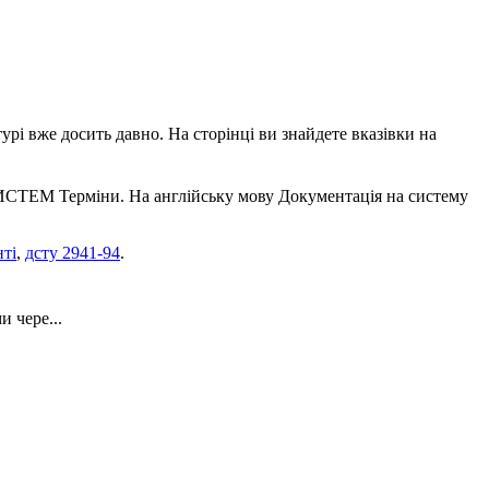
урі вже досить давно. На сторінці ви знайдете вказівки на
СТЕМ Термiни. На англійську мову Документація на систему
ті
,
дсту 2941-94
.
 чере...