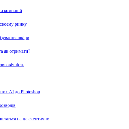
та компаній
а своєму ринку
нізування шкіри
а як отримати?
овговічність
вних AI до Photoshop
розводів
ивляться на це скептично