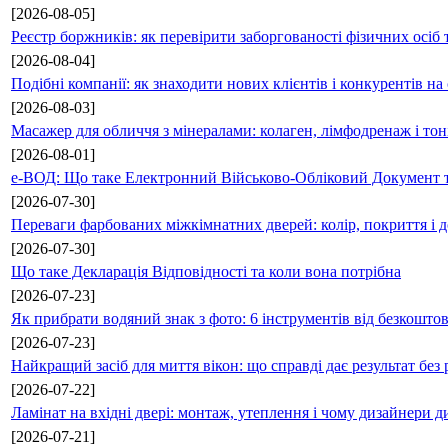
[2026-08-05]
Реєстр боржників: як перевірити заборгованості фізичних осіб 
[2026-08-04]
Подібні компанії: як знаходити нових клієнтів і конкурентів н
[2026-08-03]
Масажер для обличчя з мінералами: колаген, лімфодренаж і то
[2026-08-01]
е-ВОД: Що таке Електронний Військово-Обліковий Документ т
[2026-07-30]
Переваги фарбованих міжкімнатних дверей: колір, покриття і д
[2026-07-30]
Що таке Декларація Відповідності та коли вона потрібна
[2026-07-23]
Як прибрати водяний знак з фото: 6 інструментів від безкошто
[2026-07-23]
Найкращий засіб для миття вікон: що справді дає результат без 
[2026-07-22]
Ламінат на вхідні двері: монтаж, утеплення і чому дизайнери д
[2026-07-21]