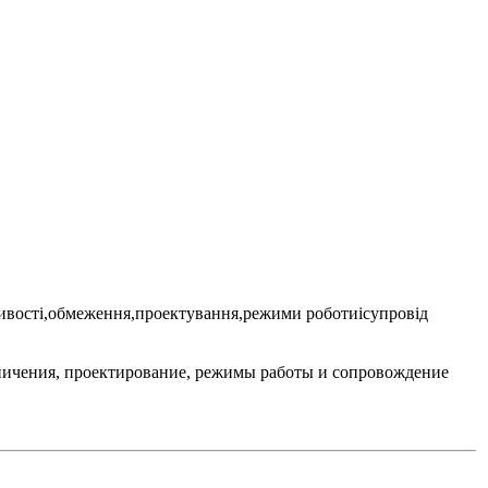
ивості,обмеження,проектування,режими роботиісупровід
ничения, проектирование, режимы работы и сопровождение