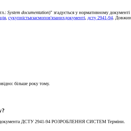
гл.:
System documentation
)" згадується у нормативному докуме
ція
,
сукупністьвзаємопов'язанихдокументі
,
дсту 2941-94
. Довжин
овідно: більше року тому.
у?
го документа ДСТУ 2941-94 РОЗРОБЛЕННЯ СИСТЕМ Термiни.