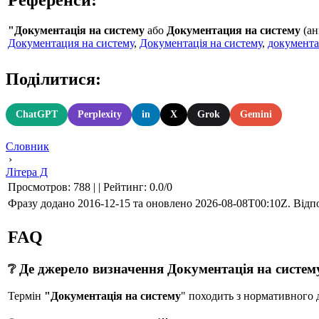
"Документація на систему
або
Документация на систему
(ан
Документация на систему
,
Документація на систему
,
документа
Поділитися:
ChatGPT
Perplexity
in
X
Grok
Gemini
Словник
›
Літера Д
Просмотров
:
788
|
|
Рейтинг
:
0.0
/
0
Фразу додано 2016-12-15 та оновлено
2026-08-08T00:10Z
. Відп
FAQ
❔ Де джерело визначення Документація на систем
Термін
"Документація на систему
" походить з нормативно