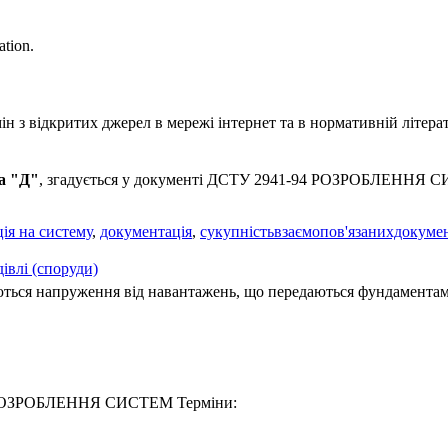
tion.
 з відкритих джерел в мережі інтернет та в нормативній літерат
а "Д"
, згадується у документі ДСТУ 2941-94 РОЗРОБЛЕННЯ СИ
ія на систему
,
документація
,
сукупністьвзаємопов'язанихдокумен
івлі (споруди)
ться напруження від навантажень, що передаються фундаментами
94 РОЗРОБЛЕННЯ СИСТЕМ Термiни: