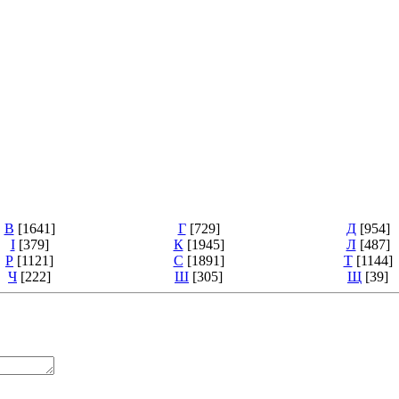
В
[1641]
Г
[729]
Д
[954]
І
[379]
К
[1945]
Л
[487]
Р
[1121]
С
[1891]
Т
[1144]
Ч
[222]
Ш
[305]
Щ
[39]