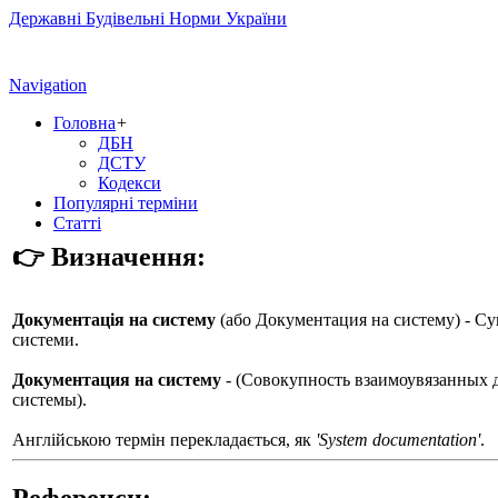
Державні Будівельні Норми України
Navigation
Головна
+
ДБН
ДСТУ
Кодекси
Популярні терміни
Статті
👉 Визначення:
Документація на систему
(або
Документация на систему
) - С
системи.
Документация на систему
- (Совокупность взаимоувязанных 
системы).
Англійською термін перекладається, як
'System documentation'
.
Референси: