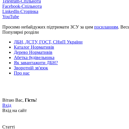
Telegram-Спільнота
Facebook-Спільнота
LinkedIn-Сторінка
YouTube
Просимо небайдужих підтримати ЗСУ за цим
посиланням
. Вес
Популярні розділи
ДБН, ДСТУ, ГОСТ, СНиП України
Каталог Нормативів
Дерево Нормативів
Абетка будівельника
Як завантажити ДБН?
Зворотній зв'язок
Про нас
Вітаю Вас
,
Гість
!
Вхід
Вхід на сайт
Статті