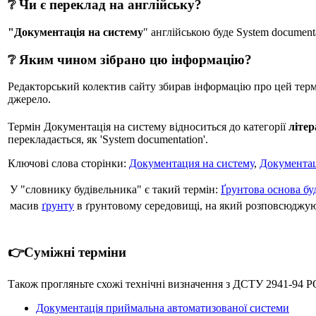
❔ Чи є переклад на англійську?
"Документація на систему
" англійською буде System documenta
❔ Яким чином зібрано цю інформацію?
Редакторський колектив сайту збирав інформацію про цей термін
джерело.
Термін Документація на систему відноситься до категорії
літер
перекладається, як 'System documentation'.
Ключові слова сторінки:
Документация на систему
,
Документац
У "словнику будівельника" є такий термін:
Ґрунтова основа буд
масив
ґрунту
в ґрунтовому середовищі, на який розповсюджую
👉Суміжні терміни
Також прогляньте схожі технічні визначення з ДСТУ 2941-
Документація приймальна автоматизованої системи