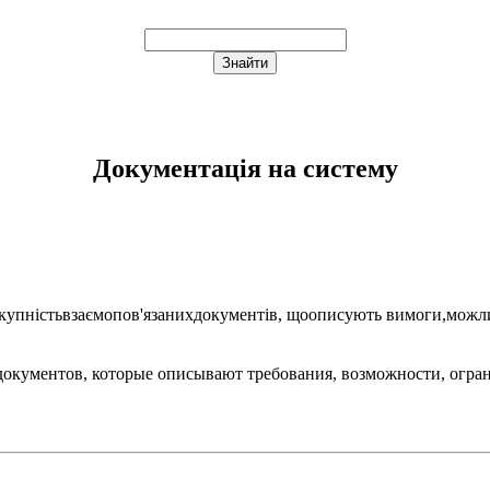
Документація на систему
укупністьвзаємопов'язанихдокументів, щоописують вимоги,можл
документов, которые описывают требования, возможности, огра