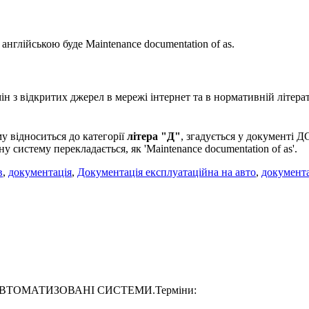
 англійською буде Maintenance documentation of as.
 з відкритих джерел в мережі інтернет та в нормативній літерат
у відноситься до категорії
літера "Д"
, згадується у докумен
 систему перекладається, як 'Maintenance documentation of as'.
в
,
документація
,
Документація експлуатаційна на авто
,
документа
6-93 АВТОМАТИЗОВАНІ СИСТЕМИ.Терміни: