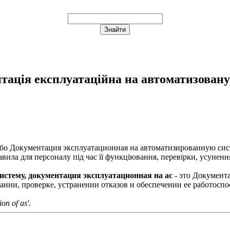
тація експлуатаційна на автоматизовану
або
Документация эксплуатационная на автоматизированную сист
вила для персоналу під час її функціювання, перевірки, усунення
стему, документация эксплуатационная на ас
- это Документ
ии, проверке, устранении отказов и обеспечении ее работоспо
on of as'
.