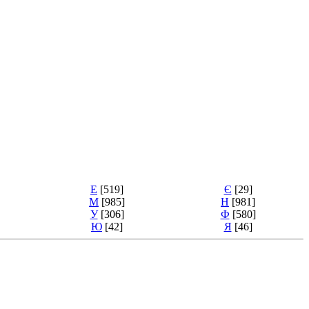
Е
[519]
Є
[29]
М
[985]
Н
[981]
У
[306]
Ф
[580]
Ю
[42]
Я
[46]