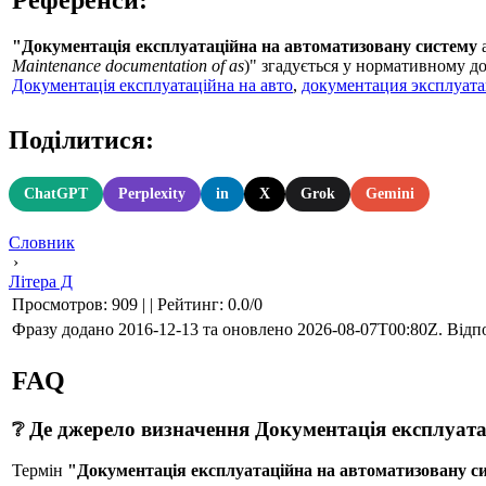
"Документація експлуатаційна на автоматизовану систему
Maintenance documentation of as
)" згадується у нормативном
Документація експлуатаційна на авто
,
документация эксплуата
Поділитися:
ChatGPT
Perplexity
in
X
Grok
Gemini
Словник
›
Літера Д
Просмотров
:
909
|
|
Рейтинг
:
0.0
/
0
Фразу додано 2016-12-13 та оновлено
2026-08-07T00:80Z
. Відп
FAQ
❔ Де джерело визначення Документація експлуата
Термін
"Документація експлуатаційна на автоматизовану с