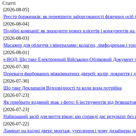
Статті
[2026-08-05]
Реєстр боржників: як перевірити заборгованості фізичних осіб 
[2026-08-04]
Подібні компанії: як знаходити нових клієнтів і конкурентів н
[2026-08-03]
Масажер для обличчя з мінералами: колаген, лімфодренаж і то
[2026-08-01]
е-ВОД: Що таке Електронний Військово-Обліковий Документ т
[2026-07-30]
Переваги фарбованих міжкімнатних дверей: колір, покриття і д
[2026-07-30]
Що таке Декларація Відповідності та коли вона потрібна
[2026-07-23]
Як прибрати водяний знак з фото: 6 інструментів від безкошто
[2026-07-23]
Найкращий засіб для миття вікон: що справді дає результат без 
[2026-07-22]
Ламінат на вхідні двері: монтаж, утеплення і чому дизайнери д