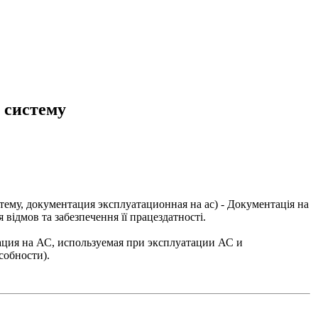
 систему
ему, документация эксплуатационная на ас
) - Документація на
 відмов та забезпечення її працездатності.
ация на АС, используемая при эксплуатации АС и
собности).