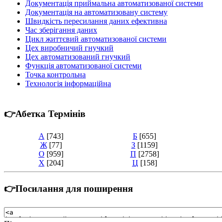
Документація приймальна автоматизованої системи
Документація на автоматизовану систему
Швидкість пересилання даних ефективна
Час зберігання даних
Цикл життєвий автоматизованої системи
Цех виробничий гнучкий
Цех автоматизований гнучкий
Функція автоматизованої системи
Точка контрольна
Технологія інформаційна
👉Абетка Термінів
А
[743]
Б
[655]
Ж
[77]
З
[1159]
О
[959]
П
[2758]
Х
[204]
Ц
[158]
👉Посилання для поширення