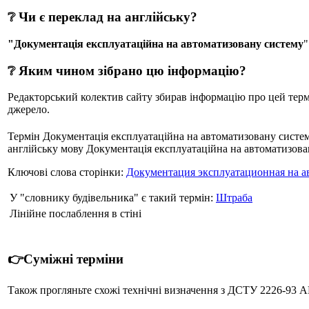
❔ Чи є переклад на англійську?
"Документація експлуатаційна на автоматизовану систему
"
❔ Яким чином зібрано цю інформацію?
Редакторський колектив сайту збирав інформацію про цей термін
джерело.
Термін Документація експлуатаційна на автоматизовану систем
англійську мову Документація експлуатаційна на автоматизовану
Ключові слова сторінки:
Документация эксплуатационная на а
У "словнику будівельника" є такий термін:
Штраба
Лінійне послаблення в стіні
👉Суміжні терміни
Також прогляньте схожі технічні визначення з ДСТУ 222