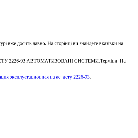
урі вже досить давно. На сторінці ви знайдете вказівки на
ті ДСТУ 2226-93 АВТОМАТИЗОВАНІ СИСТЕМИ.Терміни. На
ция эксплуатационная на ас
,
дсту 2226-93
.