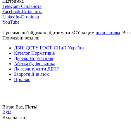
Підтримка
Telegram-Спільнота
Facebook-Спільнота
LinkedIn-Сторінка
YouTube
Просимо небайдужих підтримати ЗСУ за цим
посиланням
. Вес
Популярні розділи
ДБН, ДСТУ, ГОСТ, СНиП України
Каталог Нормативів
Дерево Нормативів
Абетка будівельника
Як завантажити ДБН?
Зворотній зв'язок
Про нас
Вітаю Вас
,
Гість
!
Вхід
Вхід на сайт