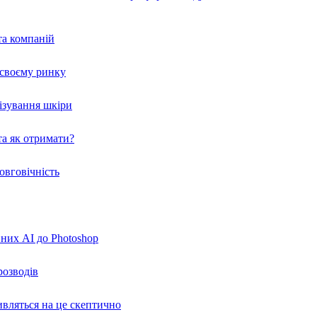
та компаній
а своєму ринку
нізування шкіри
а як отримати?
овговічність
вних AI до Photoshop
розводів
ивляться на це скептично