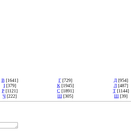
В
[1641]
Г
[729]
Д
[954]
І
[379]
К
[1945]
Л
[487]
Р
[1121]
С
[1891]
Т
[1144]
Ч
[222]
Ш
[305]
Щ
[39]