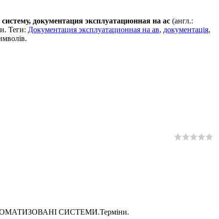
систему, документация эксплуатационная на ас
(англ.:
. Теги:
Документация эксплуатационная на ав
,
документація
,
имволів.
 АВТОМАТИЗОВАНІ СИСТЕМИ.Терміни.