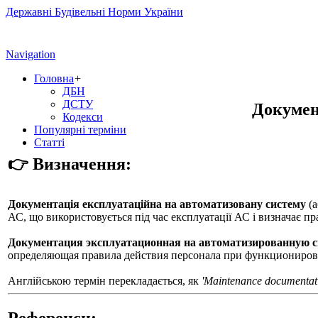
Державні Будівельні Норми України
Navigation
Головна
+
ДБН
ДСТУ
Докумен
Кодекси
Популярні терміни
Статті
👉 Визначення:
Документація експлуатаційна на автоматизовану систему
(
АС, що використовується під час експлуатації АС і визначає пра
Документация эксплуатационная на автоматизированную си
определяющая правила действия персонала при функционирован
Англійською термін перекладається, як
'Maintenance documentati
Референси: