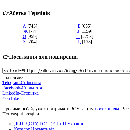
👉Абетка Термінів
А
[743]
Б
[655]
Ж
[77]
З
[1159]
О
[959]
П
[2758]
Х
[204]
Ц
[158]
👉Посилання для поширення
Підтримка
Telegram-Спільнота
Facebook-Спільнота
LinkedIn-Сторінка
YouTube
Просимо небайдужих підтримати ЗСУ за цим
посиланням
. Вес
Популярні розділи
ДБН, ДСТУ, ГОСТ, СНиП України
Каталог Нормативів