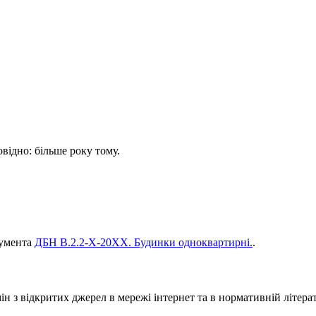
овідно: більше року тому.
кумента
ДБН В.2.2-Х-20ХХ. Будинки одноквартирні.
.
 з відкритих джерел в мережі інтернет та в нормативній літерат