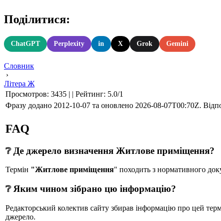
Поділитися:
ChatGPT
Perplexity
in
X
Grok
Gemini
Словник
›
Літера Ж
Просмотров
:
3435
|
|
Рейтинг
:
5.0
/
1
Фразу додано 2012-10-07 та оновлено
2026-08-07T00:70Z
. Відп
FAQ
❔ Де джерело визначення Житлове приміщення?
Термін
"Житлове приміщення
" походить з нормативного до
❔ Яким чином зібрано цю інформацію?
Редакторський колектив сайту збирав інформацію про цей термін
джерело.