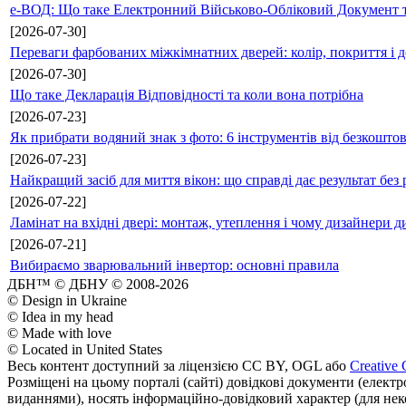
е-ВОД: Що таке Електронний Військово-Обліковий Документ т
[2026-07-30]
Переваги фарбованих міжкімнатних дверей: колір, покриття і д
[2026-07-30]
Що таке Декларація Відповідності та коли вона потрібна
[2026-07-23]
Як прибрати водяний знак з фото: 6 інструментів від безкошто
[2026-07-23]
Найкращий засіб для миття вікон: що справді дає результат без 
[2026-07-22]
Ламінат на вхідні двері: монтаж, утеплення і чому дизайнери д
[2026-07-21]
Вибираємо зварювальний інвертор: основні правила
ДБН™ © ДБНУ © 2008-2026
© Design in Ukraine
© Idea in my head
© Made with love
© Located in United States
Весь контент доступний за ліцензією CC BY, OGL або
Creative 
Розміщені на цьому порталі (сайті) довідкові документи (елект
виданнями), носять інформаційно-довідковий характер (для неком