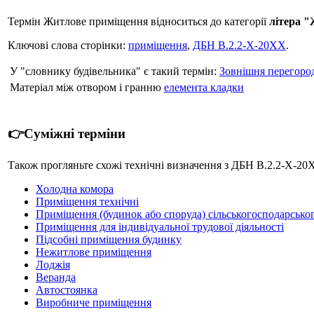
Термін Житлове приміщення відноситься до категорії
літера 
Ключові слова сторінки:
приміщення
,
ДБН В.2.2-Х-20ХХ
.
У "словнику будівельника" є такий термін:
Зовнішня перегоро
Матеріал між отвором і гранню
елемента кладки
👉Суміжні терміни
Також прогляньте схожі технічні визначення з ДБН В.2.2-Х-20
Холодна комора
Приміщення технічні
Приміщення (будинок або споруда) сільськогосподарсько
Приміщення для індивідуальної трудової діяльності
Підсобні приміщення будинку
Нежитлове приміщення
Лоджія
Веранда
Автостоянка
Виробниче приміщення