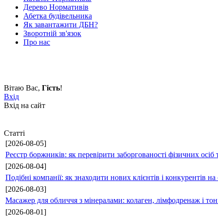
Дерево Нормативів
Абетка будівельника
Як завантажити ДБН?
Зворотній зв'язок
Про нас
Вітаю Вас
,
Гість
!
Вхід
Вхід на сайт
Статті
[2026-08-05]
Реєстр боржників: як перевірити заборгованості фізичних осіб 
[2026-08-04]
Подібні компанії: як знаходити нових клієнтів і конкурентів н
[2026-08-03]
Масажер для обличчя з мінералами: колаген, лімфодренаж і то
[2026-08-01]