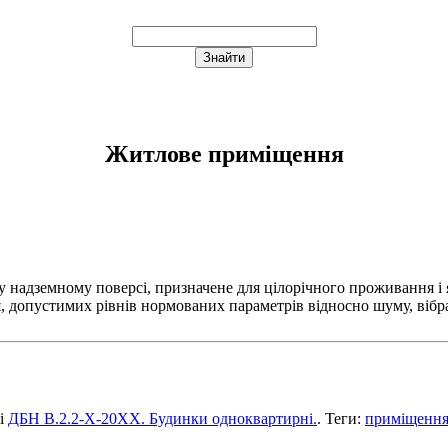
Житлове приміщення
 надземному поверсі, призначене для цілорічного проживання і 
 допустимих рівнів нормованих параметрів відносно шуму, вібрац
ті
ДБН В.2.2-Х-20ХХ. Будинки одноквартирні.
. Теги:
приміщенн