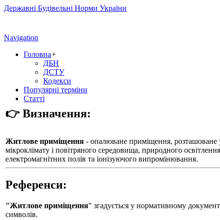
Державні Будівельні Норми України
Navigation
Головна
+
ДБН
ДСТУ
Кодекси
Популярні терміни
Статті
👉 Визначення:
Житлове приміщення
- опалюване приміщення, розташоване у
мікроклімату і повітряного середовища, природного освітлення,
електромагнітних полів та іонізуючого випромінювання.
Референси:
"Житлове приміщення
" згадується у нормативному докумен
символів.