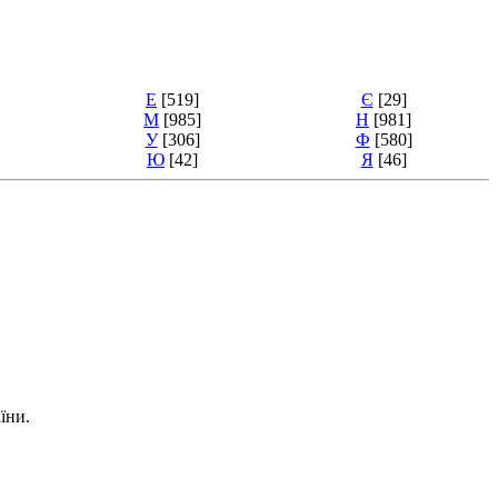
Е
[519]
Є
[29]
М
[985]
Н
[981]
У
[306]
Ф
[580]
Ю
[42]
Я
[46]
їни.