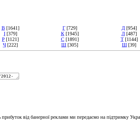
В
[1641]
Г
[729]
Д
[954]
І
[379]
К
[1945]
Л
[487]
Р
[1121]
С
[1891]
Т
[1144]
Ч
[222]
Ш
[305]
Щ
[39]
ь прибуток від банерної реклами ми передаємо на підтримку Укра