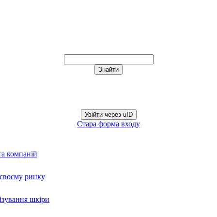
Увійти через uID
Стара форма входу
та компаній
а своєму ринку
нізування шкіри