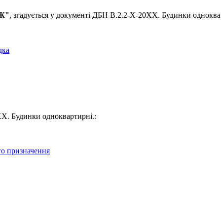
"Ж"
, згадується у документі ДБН В.2.2-Х-20ХХ. Будинки одноква
дка
ХХ. Будинки одноквартирні.:
го призначення