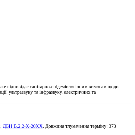
яке відповідає санітарно-епідеміологічним вимогам щодо
ії, ультразвуку та інфразвуку, електричних та
я
,
ДБН В.2.2-Х-20ХХ
. Довжина тлумачення терміну: 373