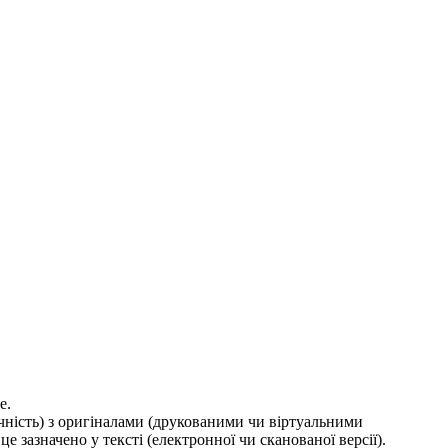
е.
ичність) з оригіналами (друкованими чи віртуальними
е зазначено у тексті (електронної чи сканованої версії).