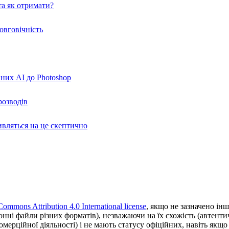
а як отримати?
овговічність
вних AI до Photoshop
розводів
ивляться на це скептично
Commons Attribution 4.0 International license
, якщо не зазначено інш
ронні файли різних форматів), незважаючи на їх схожість (автент
ерційної діяльності) і не мають статусу офіційних, навіть якщо ц