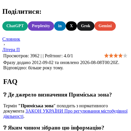
Поділитися:
ChatGPT
Perplexity
in
X
Grok
Gemini
Словник
›
Літера П
Просмотров
:
3962
|
|
Рейтинг
:
4.0
/
1
Фразу додано 2012-09-02 та оновлено
2026-08-08T00:20Z
.
Відповідно: більше року тому.
FAQ
❔ Де джерело визначення Приміська зона?
Термін
"Приміська зона
" походить з нормативного
документа
ЗАКОН УКРАЇНИ Про регулювання містобудівної
діяльності
.
❔ Яким чином зібрано цю інформацію?