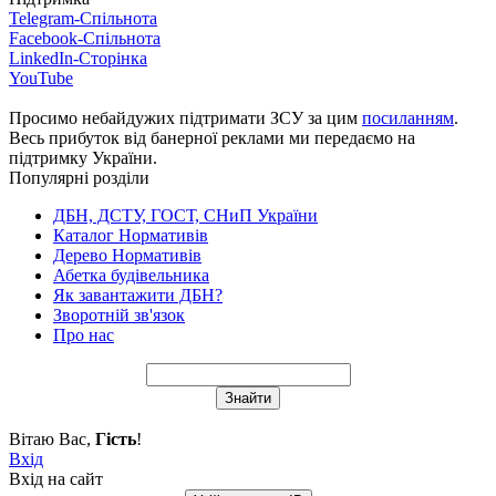
Telegram-Спільнота
Facebook-Спільнота
LinkedIn-Сторінка
YouTube
Просимо небайдужих підтримати ЗСУ за цим
посиланням
.
Весь прибуток від банерної реклами ми передаємо на
підтримку України.
Популярні розділи
ДБН, ДСТУ, ГОСТ, СНиП України
Каталог Нормативів
Дерево Нормативів
Абетка будівельника
Як завантажити ДБН?
Зворотній зв'язок
Про нас
Вітаю Вас
,
Гість
!
Вхід
Вхід на сайт