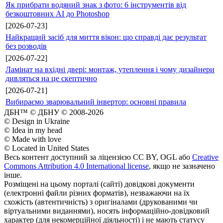
Як прибрати водяний знак з фото: 6 інструментів від
безкоштовних AI до Photoshop
[2026-07-23]
Найкращий засіб для миття вікон: що справді дає результат
без розводів
[2026-07-22]
Ламінат на вхідні двері: монтаж, утеплення і чому дизайнери
дивляться на це скептично
[2026-07-21]
Вибираємо зварювальний інвертор: основні правила
ДБН™ © ДБНУ © 2008-2026
© Design in Ukraine
© Idea in my head
© Made with love
© Located in United States
Весь контент доступний за ліцензією CC BY, OGL або
Creative
Commons Attribution 4.0 International license
, якщо не зазначено
інше.
Розміщені на цьому порталі (сайті) довідкові документи
(електронні файли різних форматів), незважаючи на їх
схожість (автентичність) з оригіналами (друкованими чи
віртуальними виданнями), носять інформаційно-довідковий
характер (для некомерційної діяльності) і не мають статусу