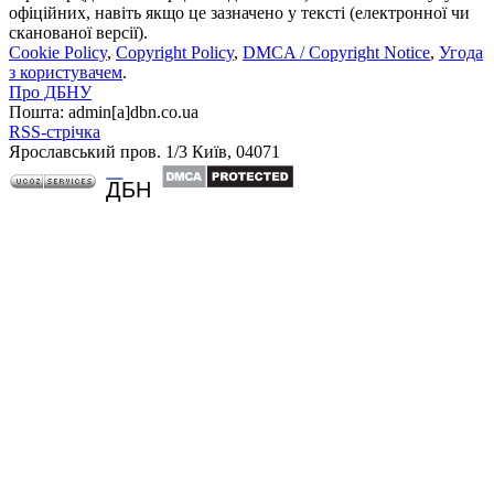
офіційних, навіть якщо це зазначено у тексті (електронної чи
сканованої версії).
Cookie Policy
,
Copyright Policy
,
DMCA / Copyright Notice
,
Угода
з користувачем
.
Про ДБНУ
Пошта: admin[а]dbn.co.ua
RSS-стрічка
Ярославський пров. 1/3 Київ, 04071