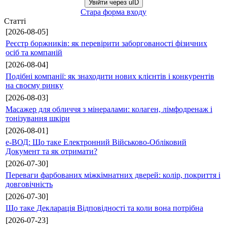
Увійти через uID
Стара форма входу
Статті
[2026-08-05]
Реєстр боржників: як перевірити заборгованості фізичних
осіб та компаній
[2026-08-04]
Подібні компанії: як знаходити нових клієнтів і конкурентів
на своєму ринку
[2026-08-03]
Масажер для обличчя з мінералами: колаген, лімфодренаж і
тонізування шкіри
[2026-08-01]
е-ВОД: Що таке Електронний Військово-Обліковий
Документ та як отримати?
[2026-07-30]
Переваги фарбованих міжкімнатних дверей: колір, покриття і
довговічність
[2026-07-30]
Що таке Декларація Відповідності та коли вона потрібна
[2026-07-23]