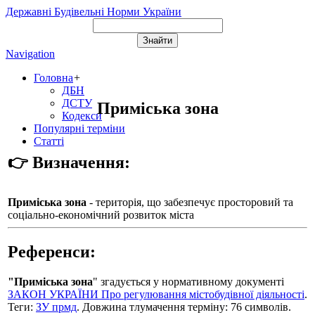
Державні Будівельні Норми України
Navigation
Головна
+
ДБН
ДСТУ
Приміська зона
Кодекси
Популярні терміни
Статті
👉 Визначення:
Приміська зона
- територія, що забезпечує просторовий та
соціально-економічний розвиток міста
Референси:
"Приміська зона
" згадується у нормативному документі
ЗАКОН УКРАЇНИ Про регулювання містобудівної діяльності
.
Теги:
ЗУ прмд
. Довжина тлумачення терміну: 76 символів.