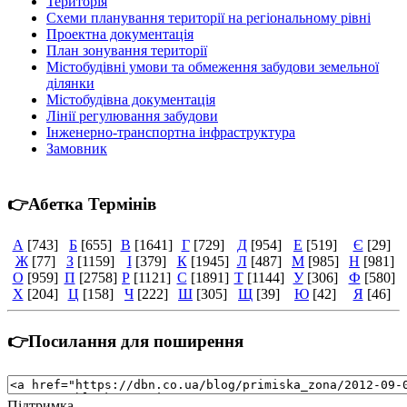
Територія
Cхеми планування території на регіональному рівні
Проектна документація
План зонування території
Містобудівні умови та обмеження забудови земельної
ділянки
Містобудівна документація
Лінії регулювання забудови
Інженерно-транспортна інфраструктура
Замовник
👉Абетка Термінів
А
[743]
Б
[655]
В
[1641]
Г
[729]
Д
[954]
Е
[519]
Є
[29]
Ж
[77]
З
[1159]
І
[379]
К
[1945]
Л
[487]
М
[985]
Н
[981]
О
[959]
П
[2758]
Р
[1121]
С
[1891]
Т
[1144]
У
[306]
Ф
[580]
Х
[204]
Ц
[158]
Ч
[222]
Ш
[305]
Щ
[39]
Ю
[42]
Я
[46]
👉Посилання для поширення
Підтримка