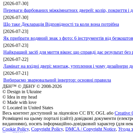
[2026-07-30]
Переваги фарбованих міжкімнатних дверей: колір, покриття і д
[2026-07-30]
Що таке Декларація Відповідності та коли вона потрібна
[2026-07-23]
Як прибрати водяний знак з фото: 6 інструментів від безкошто
[2026-07-23]
Найкращий засіб для миття вікон: що справді дає результат без 
[2026-07-22]
Ламінат на вхідні двері: монтаж, утеплення і чому дизайнери д
[2026-07-21]
Вибираємо зварювальний інвертор: основні правила
ДБН™ © ДБНУ © 2008-2026
© Design in Ukraine
© Idea in my head
© Made with love
© Located in United States
Весь контент доступний за ліцензією CC BY, OGL або
Creative 
Розміщені на цьому порталі (сайті) довідкові документи (елект
виданнями), носять інформаційно-довідковий характер (для неком
Cookie Policy
,
Copyright Policy
,
DMCA / Copyright Notice
,
Угода 