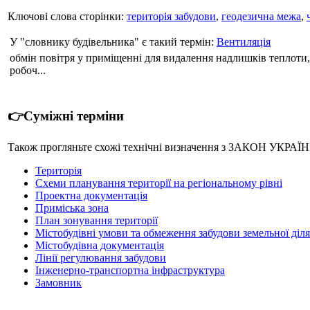
Ключові слова сторінки:
територія забудови
,
геодезична межа
,
У "словнику будівельника" є такий термін:
Вентиляція
обмін повітря у приміщенні для видалення надлишків теплоти
робоч...
👉Суміжні терміни
Також прогляньте схожі технічні визначення з ЗАКОН УКРАЇНИ
Територія
Cхеми планування території на регіональному рівні
Проектна документація
Приміська зона
План зонування території
Містобудівні умови та обмеження забудови земельної діл
Містобудівна документація
Лінії регулювання забудови
Інженерно-транспортна інфраструктура
Замовник