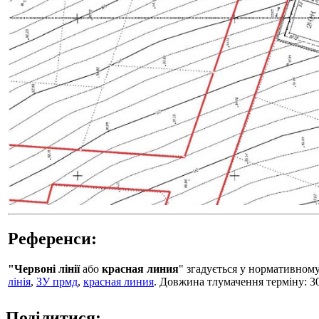
Референси:
"Червоні лінії
або
красная линия
" згадується у нормативном
лінія
,
ЗУ прмд
,
красная линия
. Довжина тлумачення терміну: 3
Поділитися: