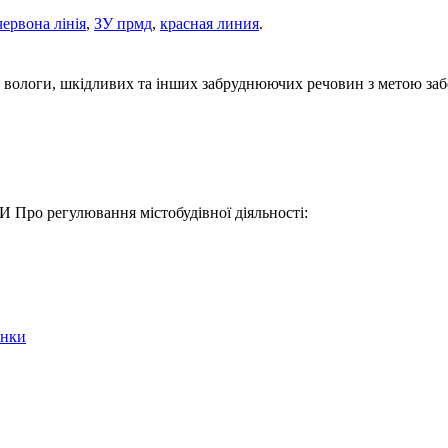
червона лінія
,
ЗУ прмд
,
красная линия
.
, вологи, шкідливих та інших забруднюючих речовин з метою заб
 Про регулювання містобудівної діяльності:
янки