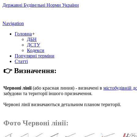
Державні Будівельні Норми України
Navigation
Головна
+
ДБН
ДСТУ
Кодекси
Популярні терміни
Статті
👉 Визначення:
Червоні лінії
(або
красная линия
) - визначені в
містобудівній д
забудови та території іншого призначення.
Червоні лінії визначаються детальним планом території.
Фото Червоні лінії: