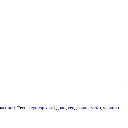
льності
. Теги:
територія забудови
,
геодезична межа
,
червона