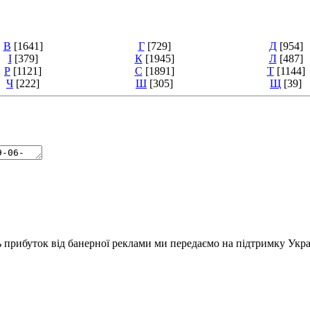
В
[1641]
Г
[729]
Д
[954]
І
[379]
К
[1945]
Л
[487]
Р
[1121]
С
[1891]
Т
[1144]
Ч
[222]
Ш
[305]
Щ
[39]
ь прибуток від банерної реклами ми передаємо на підтримку Укра