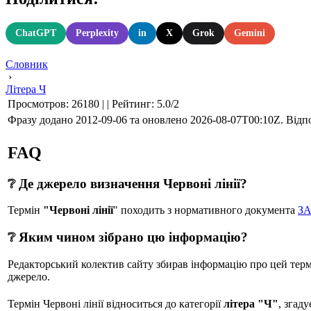
ChatGPT
Perplexity
in
X
Grok
Gemini
Словник
›
Літера Ч
Просмотров
:
26180
|
|
Рейтинг
:
5.0
/
2
Фразу додано 2012-09-06 та оновлено
2026-08-07T00:10Z
. Відп
FAQ
❔ Де джерело визначення Червоні лінії?
Термін
"Червоні лінії
" походить з нормативного документа
ЗА
❔ Яким чином зібрано цю інформацію?
Редакторський колектив сайту збирав інформацію про цей термін
джерело.
Термін Червоні лінії відноситься до категорії
літера "Ч"
, згад