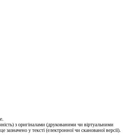
е.
ичність) з оригіналами (друкованими чи віртуальними
е зазначено у тексті (електронної чи сканованої версії).