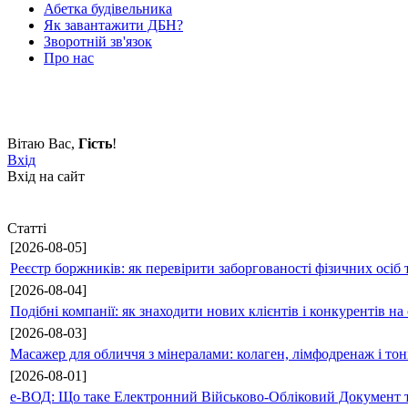
Абетка будівельника
Як завантажити ДБН?
Зворотній зв'язок
Про нас
Вітаю Вас
,
Гість
!
Вхід
Вхід на сайт
Статті
[2026-08-05]
Реєстр боржників: як перевірити заборгованості фізичних осіб 
[2026-08-04]
Подібні компанії: як знаходити нових клієнтів і конкурентів н
[2026-08-03]
Масажер для обличчя з мінералами: колаген, лімфодренаж і то
[2026-08-01]
е-ВОД: Що таке Електронний Військово-Обліковий Документ т