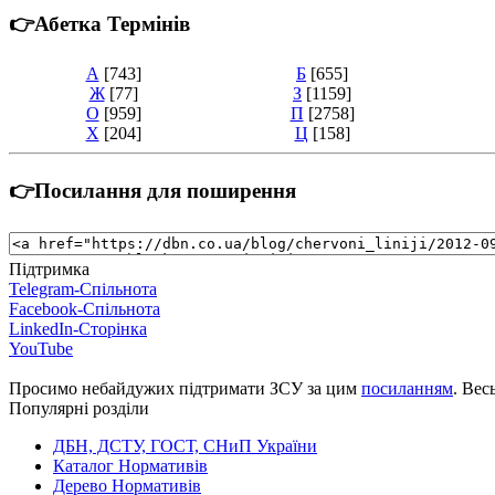
👉Абетка Термінів
А
[743]
Б
[655]
Ж
[77]
З
[1159]
О
[959]
П
[2758]
Х
[204]
Ц
[158]
👉Посилання для поширення
Підтримка
Telegram-Спільнота
Facebook-Спільнота
LinkedIn-Сторінка
YouTube
Просимо небайдужих підтримати ЗСУ за цим
посиланням
. Вес
Популярні розділи
ДБН, ДСТУ, ГОСТ, СНиП України
Каталог Нормативів
Дерево Нормативів