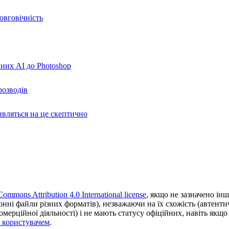
овговічність
вних AI до Photoshop
розводів
ивляться на це скептично
Commons Attribution 4.0 International license
, якщо не зазначено інш
ронні файли різних форматів), незважаючи на їх схожість (автент
ерційної діяльності) і не мають статусу офіційних, навіть якщо ц
з користувачем
.