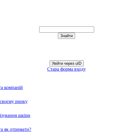
Увійти через uID
Стара форма входу
та компаній
а своєму ринку
нізування шкіри
а як отримати?