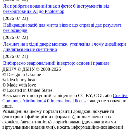
Як прибрати водяний знак з фото: 6 інструментів від
безкоштовних AI до Photoshop
[2026-07-23]
Найкращий засіб для миття вікон: що справді дає результат
без розводів
[2026-07-22]
Ламінат на вхідні двері: монтаж, утеплення і чому дизайнери
дивляться на це скептично
[2026-07-21]
Вибираємо зварювальний інвертор: основні правила
ДБН™ © ДБНУ © 2008-2026
© Design in Ukraine
© Idea in my head
© Made with love
© Located in United States
Весь контент доступний за ліцензією CC BY, OGL або
Creative
Commons Attribution 4.0 International license
, якщо не зазначено
інше.
Розміщені на цьому порталі (сайті) довідкові документи
(електронні файли різних форматів), незважаючи на їх
схожість (автентичність) з оригіналами (друкованими чи
віртуальними виданнями), носять інформаційно-довідковий