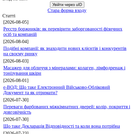
Увійти через uID
Стара форма входу
Статті
[2026-08-05]
Реєстр боржників: як перевірити заборгованості фізичних
осіб та компаній
[2026-08-04]
Подібні компанії: як знаходити нових клієнтів і конкурентів
на своєму ринку
[2026-08-03]
Масажер для обличчя з мінералами: колаген, лімфодренаж і
тонізування шкіри
[2026-08-01]
е-ВОД: Що таке Електронний Військово-Обліковий
Документ та як отримати?
[2026-07-30]
Переваги фарбованих міжкімнатних дверей: колір, покриття і
довговічність
[2026-07-30]
Що таке Декларація Відповідності та коли вона потрібна
[2026-07-23]