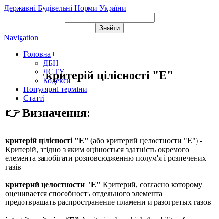
Державні Будівельні Норми України
Navigation
Головна
+
ДБН
ДСТУ
критерій цілісності "E"
Кодекси
Популярні терміни
Статті
👉 Визначення:
критерій цілісності "E"
(або
критерий целостности "E"
) -
Критерій, згідно з яким оцінюється здатність окремого
елемента запобігати розповсюдженню полум'я і розпечених
газів
критерий целостности "E"
Критерий, согласно которому
оценивается способность отдельного элемента
предотвращать распространение пламени и разогретых газов