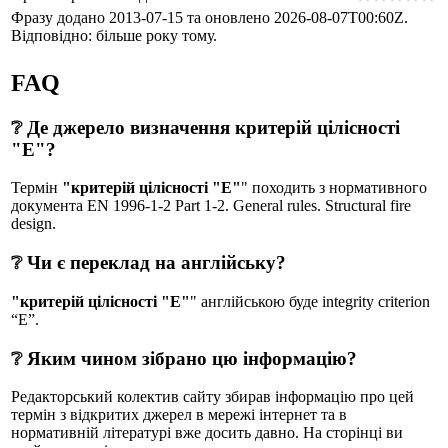
Фразу додано 2013-07-15 та оновлено
2026-08-07T00:60Z
.
Відповідно: більше року тому.
FAQ
❔ Де джерело визначення критерій цілісності
"E"?
Термін
"критерій цілісності "E"
" походить з нормативного
документа EN 1996-1-2 Part 1-2. General rules. Structural fire
design.
❔ Чи є переклад на англійську?
"критерій цілісності "E"
" англійською буде integrity criterion
“E”.
❔ Яким чином зібрано цю інформацію?
Редакторський колектив сайту збирав інформацію про цей
термін з відкритих джерел в мережі інтернет та в
нормативній літературі вже досить давно. На сторінці ви