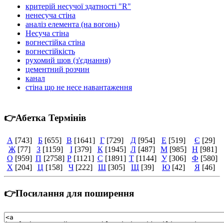
критерій несучої здатності "R"
ненесуча стіна
аналіз елемента (на вогонь)
Несуча стіна
вогнестійка стіна
вогнестійкість
рухомий шов (з'єднання)
цементний розчин
канал
стіна що не несе навантаження
👉Абетка Термінів
А
[743]
Б
[655]
В
[1641]
Г
[729]
Д
[954]
Е
[519]
Є
[29]
Ж
[77]
З
[1159]
І
[379]
К
[1945]
Л
[487]
М
[985]
Н
[981]
О
[959]
П
[2758]
Р
[1121]
С
[1891]
Т
[1144]
У
[306]
Ф
[580]
Х
[204]
Ц
[158]
Ч
[222]
Ш
[305]
Щ
[39]
Ю
[42]
Я
[46]
👉Посилання для поширення