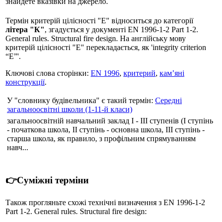
знайдете вказівки на джерело.
Термін критерій цілісності "E" відноситься до категорії
літера "К"
, згадується у документі EN 1996-1-2 Part 1-2.
General rules. Structural fire design. На англійську мову
критерій цілісності "E" перекладається, як 'integrity criterion
“E”'.
Ключові слова сторінки:
EN 1996
,
критерий
,
кам’яні
конструкції
.
У "словнику будівельника" є такий термін:
Середні
загальноосвітні школи (1-11-й класи)
загальноосвітній навчальний заклад І - III ступенів (І ступінь
- початкова школа, II ступінь - основна школа, III ступінь -
старша школа, як правило, з профільним спрямуванням
навч...
👉Суміжні терміни
Також прогляньте схожі технічні визначення з EN 1996-1-2
Part 1-2. General rules. Structural fire design: