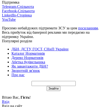
Підтримка
Telegram-Спільнота
Facebook-Спільнота
LinkedIn-Сторінка
YouTube
Просимо небайдужих підтримати ЗСУ за цим
посиланням
.
Весь прибуток від банерної реклами ми передаємо на
підтримку України.
Популярні розділи
ДБН, ДСТУ, ГОСТ, СНиП України
Каталог Нормативів
Дерево Нормативів
Абетка будівельника
Як завантажити ДБН?
Зворотній зв'язок
Про нас
Вітаю Вас
,
Гість
!
Вхід
Вхід на сайт