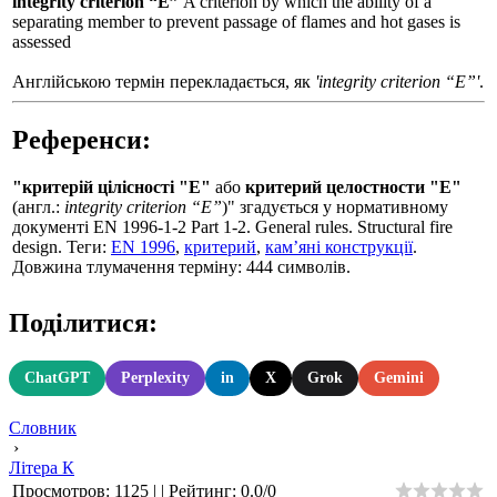
integrity criterion “E”
A criterion by which the ability of a
separating member to prevent passage of flames and hot gases is
assessed
Англійською термін перекладається, як
'integrity criterion “E”'
.
Референси:
"критерій цілісності "E"
або
критерий целостности "E"
(англ.:
integrity criterion “E”
)" згадується у нормативному
документі EN 1996-1-2 Part 1-2. General rules. Structural fire
design. Теги:
EN 1996
,
критерий
,
кам’яні конструкції
.
Довжина тлумачення терміну: 444 символів.
Поділитися:
ChatGPT
Perplexity
in
X
Grok
Gemini
Словник
›
Літера К
Просмотров
:
1125
|
|
Рейтинг
:
0.0
/
0