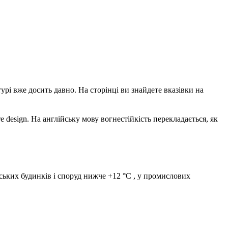
урі вже досить давно. На сторінці ви знайдете вказівки на
fire design. На англійську мову вогнестійкість перекладається, як
ьких будинків і споруд нижче +12 °С , у промислових