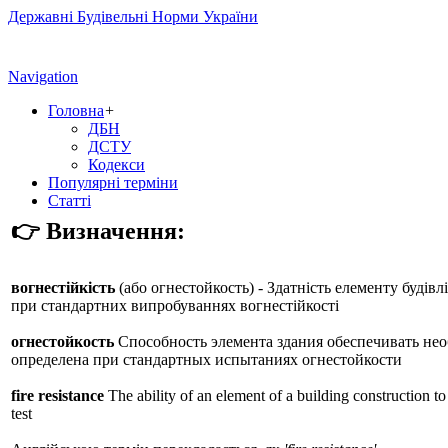
Державні Будівельні Норми України
Navigation
Головна
+
ДБН
ДСТУ
Кодекси
Популярні терміни
Статті
👉 Визначення:
вогнестійкість
(або
огнестойкость
) - Здатність елементу будів
при стандартних випробуваннях вогнестійкості
огнестойкость
Способность элемента здания обеспечивать не
определена при стандартных испытаниях огнестойкости
fire resistance
The ability of an element of a building construction to f
test