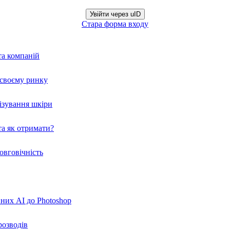
Увійти через uID
Стара форма входу
та компаній
а своєму ринку
нізування шкіри
а як отримати?
овговічність
вних AI до Photoshop
розводів