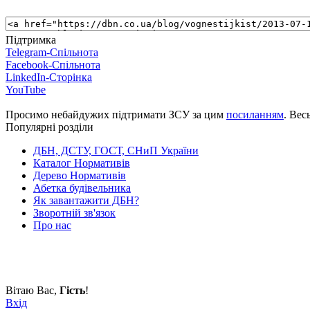
Підтримка
Telegram-Спільнота
Facebook-Спільнота
LinkedIn-Сторінка
YouTube
Просимо небайдужих підтримати ЗСУ за цим
посиланням
. Вес
Популярні розділи
ДБН, ДСТУ, ГОСТ, СНиП України
Каталог Нормативів
Дерево Нормативів
Абетка будівельника
Як завантажити ДБН?
Зворотній зв'язок
Про нас
Вітаю Вас
,
Гість
!
Вхід