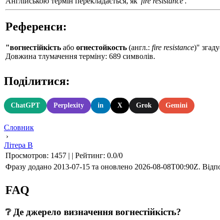
Англійською термін перекладається, як
'fire resistance'
.
Референси:
"вогнестійкість
або
огнестойкость
(англ.:
fire resistance
)" згад
Довжина тлумачення терміну: 689 символів.
Поділитися:
ChatGPT
Perplexity
in
X
Grok
Gemini
Словник
›
Літера В
Просмотров
:
1457
|
|
Рейтинг
:
0.0
/
0
Фразу додано 2013-07-15 та оновлено
2026-08-08T00:90Z
. Відп
FAQ
❔ Де джерело визначення вогнестійкість?