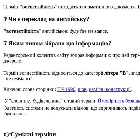
Термін
"вогнестійкість
" походить з нормативного документа EN 19
❔ Чи є переклад на англійську?
"вогнестійкість
" англійською буде fire resistance.
❔ Яким чином зібрано цю інформацію?
Редакторський колектив сайту збирав інформацію про цей термін
джерело.
Термін вогнестійкість відноситься до категорії
літера "В"
, зга
'fire resistance'.
Ключові слова сторінки:
EN 1996
,
шов
,
кам’яні конструкції
.
У "словнику будівельника" є такий термін:
Ймовірність безвід
Здатність системи не допускати відмов, що спричиняють паді
будівлях -...
👉Суміжні терміни