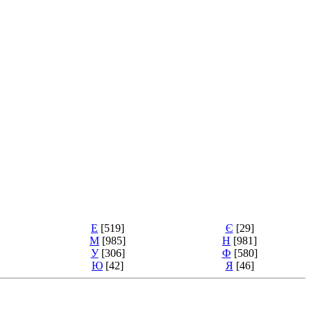
Е
[519]
Є
[29]
М
[985]
Н
[981]
У
[306]
Ф
[580]
Ю
[42]
Я
[46]