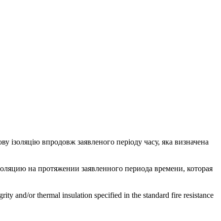
плову ізоляцію впродовж заявленого періоду часу, яка визначена
золяцию на протяжении заявленного периода времени, которая
grity and/or thermal insulation specified in the standard fire resistance