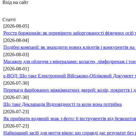
Вхід на сайт
Статті
[2026-08-05]
Реєстр боржників: як перевірити заборгованості фізичних осіб 
[2026-08-04]
Подібні компанії: як знаходити нових клієнтів і конкурентів н
[2026-08-03]
Масажер для обличчя з мінералами: колаген, лімфодренаж і то
[2026-08-01]
е-ВОД: Що таке Електронний Військово-Обліковий Документ т
[2026-07-30]
Переваги фарбованих міжкімнатних дверей: колір, покриття і д
[2026-07-30]
Що таке Декларація Відповідності та коли вона потрібна
[2026-07-23]
Як прибрати водяний знак з фото: 6 інструментів від безкошто
[2026-07-23]
Найкращий засіб для миття вікон: що справді дає результат без 