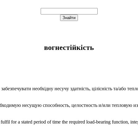
вогнестійкість
лі забезпечувати необхідну несучу здатність, цілісність та/або те
обходимую несущую способность, целостность и/или тепловую и
ulfil for a stated period of time the required load-bearing function, inte