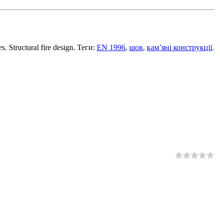
 Structural fire design. Теги:
EN 1996
,
шов
,
кам’яні конструкції
.