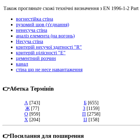
Також прогляньте схожі технічні визначення з EN 1996-1-2 Part 1-2.
вогнестійка стіна
рухомий шов (з'єднання)
ненесуча стіна
аналіз елемента (на вогонь)
Несуча стіна
критерій несучої здатності "R"
критерій цілісності "E"
цементний розчин
канал
стіна що не несе навантаження
👉Абетка Термінів
А
[743]
Б
[655]
Ж
[77]
З
[1159]
О
[959]
П
[2758]
Х
[204]
Ц
[158]
👉Посилання для поширення