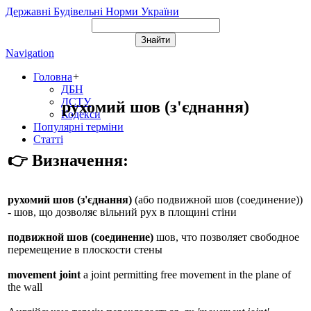
Державні Будівельні Норми України
Navigation
Головна
+
ДБН
ДСТУ
рухомий шов (з'єднання)
Кодекси
Популярні терміни
Статті
👉 Визначення:
рухомий шов (з'єднання)
(або
подвижной шов (соединение)
)
- шов, що дозволяє вільний рух в площині стіни
подвижной шов (соединение)
шов, что позволяет свободное
перемещение в плоскости стены
movement joint
a joint permitting free movement in the plane of
the wall