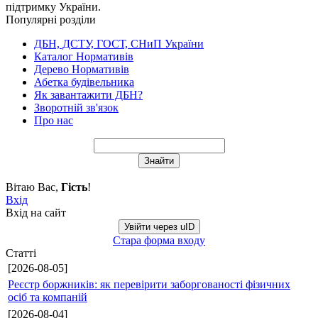
підтримку України.
Популярні розділи
ДБН, ДСТУ, ГОСТ, СНиП України
Каталог Нормативів
Дерево Нормативів
Абетка будівельника
Як завантажити ДБН?
Зворотній зв'язок
Про нас
Вітаю Вас
,
Гість
!
Вхід
Вхід на сайт
Увійти через uID
Стара форма входу
Статті
[2026-08-05]
Реєстр боржників: як перевірити заборгованості фізичних
осіб та компаній
[2026-08-04]