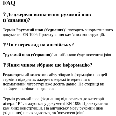
FAQ
❔ Де джерело визначення рухомий шов
(з'єднання)?
Термін
"рухомий шов (з'єднання)
" походить з нормативного
документа EN 1996 Проектування кам’яних конструкцій.
❔ Чи є переклад на англійську?
"рухомий шов (з'єднання)
" англійською буде movement joint.
❔ Яким чином зібрано цю інформацію?
Редакторський колектив сайту збирав інформацію про цей
термін з відкритих джерел в мережі інтернет та в
нормативній літературі вже досить давно. На сторінці ви
знайдете вказівки на джерело.
Термін рухомий шов (з'єднання) відноситься до категорії
літера "Р"
, згадується у документі EN 1996 Проектування
кам’яних конструкцій. На англійську мову рухомий шов
(з'єднання) перекладається, як 'movement joint'.