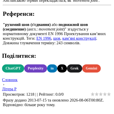
Англійською термін перекладається, як
'movement joint'
.
Референси:
"рухомий шов (з'єднання)
або
подвижной шов
(соединение)
(англ.:
movement joint
)" згадується у
нормативному документі EN 1996 Проектування кам’яних
конструкцій. Теги:
EN 1996
,
шов
,
кам’яні конструкції
.
Довжина тлумачення терміну: 243 символів.
Поділитися:
ChatGPT
Perplexity
in
X
Grok
Gemini
Словник
›
Літера Р
Просмотров
:
1218
|
|
Рейтинг
:
0.0
/
0
Фразу додано 2013-07-15 та оновлено
2026-08-06T00:80Z
.
Відповідно: більше року тому.