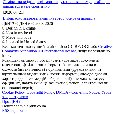
Ламінат на вхідні двері: монтаж, утеплення і чому дизайнери
дивляться на це скептично
[2026-07-21]
Вибираємо зварювальний інвертор: основні правила
ДБН™ © ДБНУ © 2008-2026
© Design in Ukraine
© Idea in my head
© Made with love
© Located in United States
Весь контент доступний за ліцензією CC BY, OGL або
Creative
Commons Attribution 4.0 International license
, якщо не зазначено
інше.
Розміщені на цьому порталі (сайті) довідкові документи
(електронні файли різних форматів), незважаючи на їх
схожість (автентичність) з оригіналами (друкованими чи
віртуальними виданнями), носять інформаційно-довідковий
характер (для некомерційної діяльності) і не мають статусу
офіційних, навіть якщо це зазначено у тексті (електронної чи
сканованої версії).
Cookie Policy
,
Copyright Policy
,
DMCA / Copyright Notice
,
Угода
з користувачем
.
Про ДБНУ
Пошта: admin[а]dbn.co.ua
RSS-стрічка