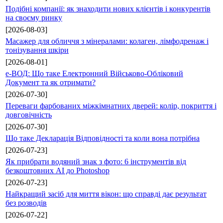
Подібні компанії: як знаходити нових клієнтів і конкурентів
на своєму ринку
[2026-08-03]
Масажер для обличчя з мінералами: колаген, лімфодренаж і
тонізування шкіри
[2026-08-01]
е-ВОД: Що таке Електронний Військово-Обліковий
Документ та як отримати?
[2026-07-30]
Переваги фарбованих міжкімнатних дверей: колір, покриття і
довговічність
[2026-07-30]
Що таке Декларація Відповідності та коли вона потрібна
[2026-07-23]
Як прибрати водяний знак з фото: 6 інструментів від
безкоштовних AI до Photoshop
[2026-07-23]
Найкращий засіб для миття вікон: що справді дає результат
без розводів
[2026-07-22]