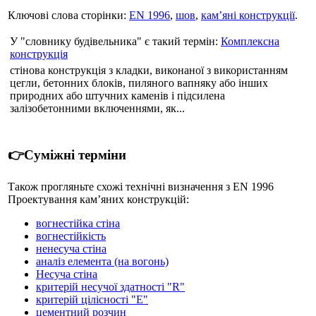
Ключові слова сторінки:
EN 1996
,
шов
,
кам’яні конструкції
.
У "словнику будівельника" є такий термін:
Комплексна
конструкція
стінова конструкція з кладки, виконаної з використанням
цегли, бетонних блоків, пиляного вапняку або інших
природних або штучних каменів і підсилена
залізобетонними включеннями, як...
👉Суміжні терміни
Також прогляньте схожі технічні визначення з EN 1996
Проектування кам’яних конструкцій:
вогнестійка стіна
вогнестійкість
ненесуча стіна
аналіз елемента (на вогонь)
Несуча стіна
критерій несучої здатності "R"
критерій цілісності "E"
цементний розчин