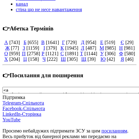
канал
стіна що не несе навантаження
👉Абетка Термінів
А
[743]
Б
[655]
В
[1641]
Г
[729]
Д
[954]
Е
[519]
Є
[29]
Ж
[77]
З
[1159]
І
[379]
К
[1945]
Л
[487]
М
[985]
Н
[981]
О
[959]
П
[2758]
Р
[1121]
С
[1891]
Т
[1144]
У
[306]
Ф
[580]
Х
[204]
Ц
[158]
Ч
[222]
Ш
[305]
Щ
[39]
Ю
[42]
Я
[46]
👉Посилання для поширення
Підтримка
Telegram-Спільнота
Facebook-Спільнота
LinkedIn-Сторінка
YouTube
Просимо небайдужих підтримати ЗСУ за цим
посиланням
.
Весь прибуток від банерної реклами ми передаємо на