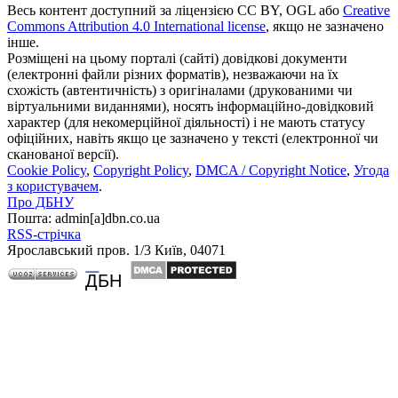
Весь контент доступний за ліцензією CC BY, OGL або
Creative
Commons Attribution 4.0 International license
, якщо не зазначено
інше.
Розміщені на цьому порталі (сайті) довідкові документи
(електронні файли різних форматів), незважаючи на їх
схожість (автентичність) з оригіналами (друкованими чи
віртуальними виданнями), носять інформаційно-довідковий
характер (для некомерційної діяльності) і не мають статусу
офіційних, навіть якщо це зазначено у тексті (електронної чи
сканованої версії).
Cookie Policy
,
Copyright Policy
,
DMCA / Copyright Notice
,
Угода
з користувачем
.
Про ДБНУ
Пошта: admin[а]dbn.co.ua
RSS-стрічка
Ярославський пров. 1/3 Київ, 04071