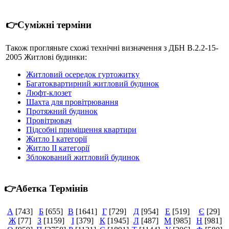
👉Суміжні терміни
Також прогляньте схожі технічні визначення з ДБН В.2.2-15-
2005 Житлові будинки:
Житловий осередок гуртожитку
Багатоквартирний житловий будинок
Люфт-клозет
Шахта для провітрювання
Протяжний будинок
Провітрювач
Підсобні приміщення квартири
Житло І категорії
Житло II категорії
Зблокований житловий будинок
👉Абетка Термінів
А
[743]
Б
[655]
В
[1641]
Г
[729]
Д
[954]
Е
[519]
Є
[29]
Ж
[77]
З
[1159]
І
[379]
К
[1945]
Л
[487]
М
[985]
Н
[981]