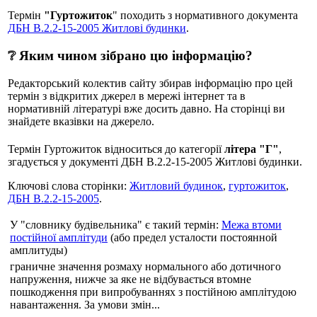
Термін
"Гуртожиток
" походить з нормативного документа
ДБН В.2.2-15-2005 Житлові будинки
.
❔ Яким чином зібрано цю інформацію?
Редакторський колектив сайту збирав інформацію про цей
термін з відкритих джерел в мережі інтернет та в
нормативній літературі вже досить давно. На сторінці ви
знайдете вказівки на джерело.
Термін Гуртожиток відноситься до категорії
літера "Г"
,
згадується у документі ДБН В.2.2-15-2005 Житлові будинки.
Ключові слова сторінки:
Житловий будинок
,
гуртожиток
,
ДБН В.2.2-15-2005
.
У "словнику будівельника" є такий термін:
Межа втоми
постійної амплітуди
(або предел усталости постоянной
амплитуды)
граничне значення розмаху нормального або дотичного
напруження, нижче за яке не відбувається втомне
пошкодження при випробуваннях з постійною амплітудою
навантаження. За умови змін...