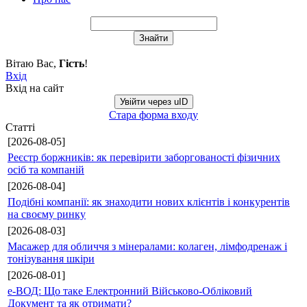
Вітаю Вас
,
Гість
!
Вхід
Вхід на сайт
Увійти через uID
Стара форма входу
Статті
[2026-08-05]
Реєстр боржників: як перевірити заборгованості фізичних
осіб та компаній
[2026-08-04]
Подібні компанії: як знаходити нових клієнтів і конкурентів
на своєму ринку
[2026-08-03]
Масажер для обличчя з мінералами: колаген, лімфодренаж і
тонізування шкіри
[2026-08-01]
е-ВОД: Що таке Електронний Військово-Обліковий
Документ та як отримати?