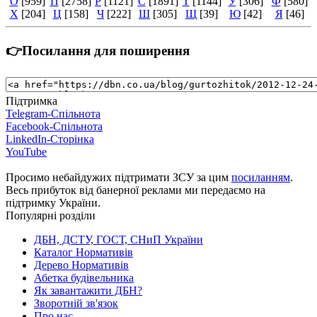
О
[959]
П
[2758]
Р
[1121]
С
[1891]
Т
[1144]
У
[306]
Ф
[580]
Х
[204]
Ц
[158]
Ч
[222]
Ш
[305]
Щ
[39]
Ю
[42]
Я
[46]
👉Посилання для поширення
Підтримка
Telegram-Спільнота
Facebook-Спільнота
LinkedIn-Сторінка
YouTube
Просимо небайдужих підтримати ЗСУ за цим
посиланням
.
Весь прибуток від банерної реклами ми передаємо на
підтримку України.
Популярні розділи
ДБН, ДСТУ, ГОСТ, СНиП України
Каталог Нормативів
Дерево Нормативів
Абетка будівельника
Як завантажити ДБН?
Зворотній зв'язок
Про нас