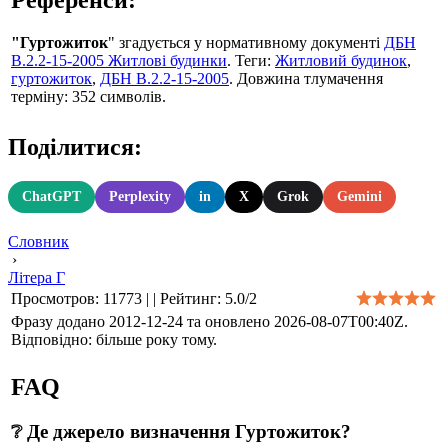
"Гуртожиток
" згадується у нормативному документі
ДБН
В.2.2-15-2005 Житлові будинки
. Теги:
Житловий будинок
,
гуртожиток
,
ДБН В.2.2-15-2005
. Довжина тлумачення
терміну: 352 символів.
Поділитися:
ChatGPT
Perplexity
in
X
Grok
Gemini
Словник
›
Літера Г
Просмотров
:
11773
|
|
Рейтинг
:
5.0
/
2
Фразу додано 2012-12-24 та оновлено
2026-08-07T00:40Z
.
Відповідно: більше року тому.
FAQ
❔ Де джерело визначення Гуртожиток?