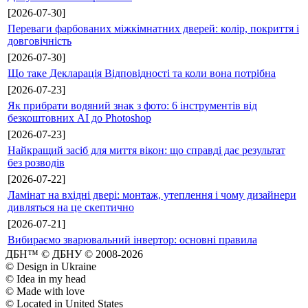
[2026-07-30]
Переваги фарбованих міжкімнатних дверей: колір, покриття і
довговічність
[2026-07-30]
Що таке Декларація Відповідності та коли вона потрібна
[2026-07-23]
Як прибрати водяний знак з фото: 6 інструментів від
безкоштовних AI до Photoshop
[2026-07-23]
Найкращий засіб для миття вікон: що справді дає результат
без розводів
[2026-07-22]
Ламінат на вхідні двері: монтаж, утеплення і чому дизайнери
дивляться на це скептично
[2026-07-21]
Вибираємо зварювальний інвертор: основні правила
ДБН™ © ДБНУ © 2008-2026
© Design in Ukraine
© Idea in my head
© Made with love
© Located in United States