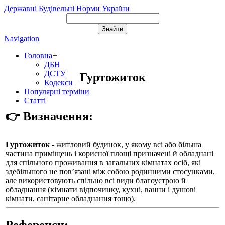
Державні Будівельні Норми України
Navigation
Головна
+
ДБН
ДСТУ
Гуртожиток
Кодекси
Популярні терміни
Статті
👉 Визначення:
Гуртожиток
- житловий будинок, у якому всі або більша
частина приміщень і корисної площі призначені й обладнані
для спільного проживання в загальних кімнатах осіб, які
здебільшого не пов’язані між собою родинними стосунками,
але використовують спільно всі види благоустрою й
обладнання (кімнати відпочинку, кухні, ванни і душові
кімнати, санітарне обладнання тощо).
Референси: