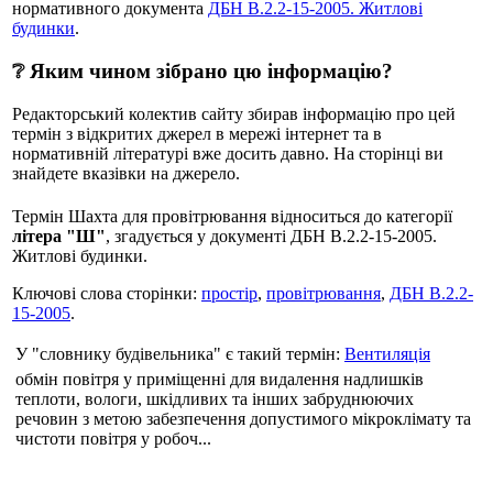
нормативного документа
ДБН В.2.2-15-2005. Житлові
будинки
.
❔ Яким чином зібрано цю інформацію?
Редакторський колектив сайту збирав інформацію про цей
термін з відкритих джерел в мережі інтернет та в
нормативній літературі вже досить давно. На сторінці ви
знайдете вказівки на джерело.
Термін Шахта для провітрювання відноситься до категорії
літера "Ш"
, згадується у документі ДБН В.2.2-15-2005.
Житлові будинки.
Ключові слова сторінки:
простір
,
провітрювання
,
ДБН В.2.2-
15-2005
.
У "словнику будівельника" є такий термін:
Вентиляція
обмін повітря у приміщенні для видалення надлишків
теплоти, вологи, шкідливих та інших забруднюючих
речовин з метою забезпечення допустимого мікроклімату та
чистоти повітря у робоч...