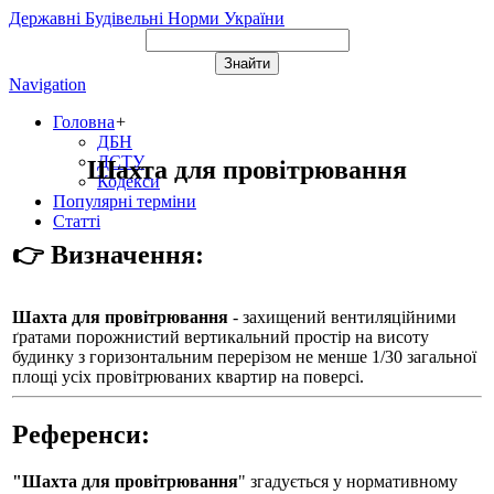
Державні Будівельні Норми України
Navigation
Головна
+
ДБН
ДСТУ
Шахта для провітрювання
Кодекси
Популярні терміни
Статті
👉 Визначення:
Шахта для провітрювання
- захищений вентиляційними
ґратами порожнистий вертикальний простір на висоту
будинку з горизонтальним перерізом не менше 1/30 загальної
площі усіх провітрюваних квартир на поверсі.
Референси:
"Шахта для провітрювання
" згадується у нормативному