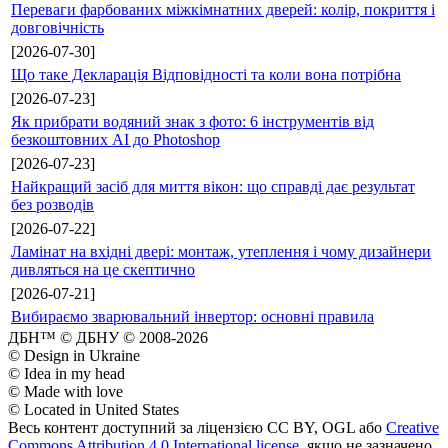
Переваги фарбованих міжкімнатних дверей: колір, покриття і
довговічність
[2026-07-30]
Що таке Декларація Відповідності та коли вона потрібна
[2026-07-23]
Як прибрати водяний знак з фото: 6 інструментів від
безкоштовних AI до Photoshop
[2026-07-23]
Найкращий засіб для миття вікон: що справді дає результат
без розводів
[2026-07-22]
Ламінат на вхідні двері: монтаж, утеплення і чому дизайнери
дивляться на це скептично
[2026-07-21]
Вибираємо зварювальний інвертор: основні правила
ДБН™ © ДБНУ © 2008-2026
© Design in Ukraine
© Idea in my head
© Made with love
© Located in United States
Весь контент доступний за ліцензією CC BY, OGL або
Creative
Commons Attribution 4.0 International license
, якщо не зазначено