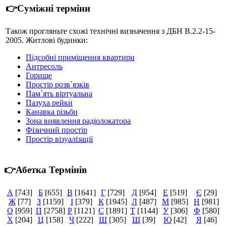
👉Суміжні терміни
Також прогляньте схожі технічні визначення з ДБН В.2.2-15-
2005. Житлові будинки:
Підсобні приміщення квартири
Антресоль
Горище
Простір розв`язків
Пам`ять віртуальна
Пазуха рейки
Канавка різьби
Зона виявлення радіолокатора
Фізичний простір
Простір візуалізації
👉Абетка Термінів
А
[743]
Б
[655]
В
[1641]
Г
[729]
Д
[954]
Е
[519]
Є
[29]
Ж
[77]
З
[1159]
І
[379]
К
[1945]
Л
[487]
М
[985]
Н
[981]
О
[959]
П
[2758]
Р
[1121]
С
[1891]
Т
[1144]
У
[306]
Ф
[580]
Х
[204]
Ц
[158]
Ч
[222]
Ш
[305]
Щ
[39]
Ю
[42]
Я
[46]