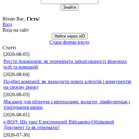
Вітаю Вас
,
Гість
!
Вхід
Вхід на сайт
Увійти через uID
Стара форма входу
Статті
[2026-08-05]
Реєстр боржників: як перевірити заборгованості фізичних
осіб та компаній
[2026-08-04]
Подібні компанії: як знаходити нових клієнтів і конкурентів
на своєму ринку
[2026-08-03]
Масажер для обличчя з мінералами: колаген, лімфодренаж і
тонізування шкіри
[2026-08-01]
е-ВОД: Що таке Електронний Військово-Обліковий
Документ та як отримати?
[2026-07-30]