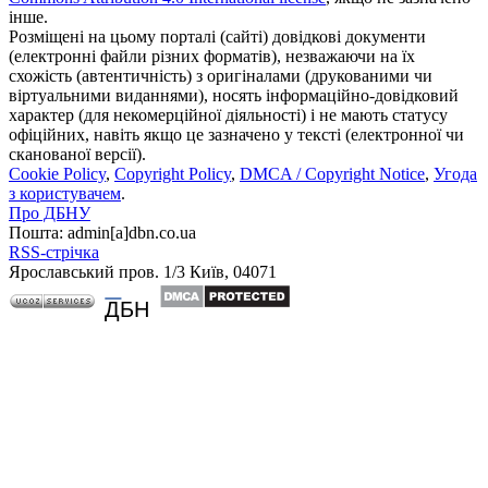
інше.
Розміщені на цьому порталі (сайті) довідкові документи
(електронні файли різних форматів), незважаючи на їх
схожість (автентичність) з оригіналами (друкованими чи
віртуальними виданнями), носять інформаційно-довідковий
характер (для некомерційної діяльності) і не мають статусу
офіційних, навіть якщо це зазначено у тексті (електронної чи
сканованої версії).
Cookie Policy
,
Copyright Policy
,
DMCA / Copyright Notice
,
Угода
з користувачем
.
Про ДБНУ
Пошта: admin[а]dbn.co.ua
RSS-стрічка
Ярославський пров. 1/3 Київ, 04071