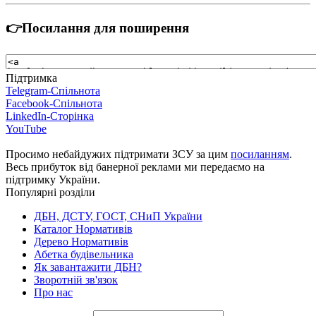
👉Посилання для поширення
Підтримка
Telegram-Спільнота
Facebook-Спільнота
LinkedIn-Сторінка
YouTube
Просимо небайдужих підтримати ЗСУ за цим
посиланням
.
Весь прибуток від банерної реклами ми передаємо на
підтримку України.
Популярні розділи
ДБН, ДСТУ, ГОСТ, СНиП України
Каталог Нормативів
Дерево Нормативів
Абетка будівельника
Як завантажити ДБН?
Зворотній зв'язок
Про нас