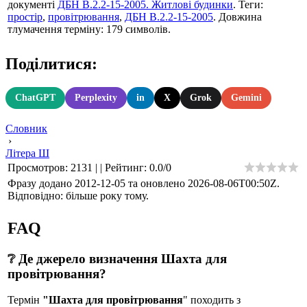
документі
ДБН В.2.2-15-2005. Житлові будинки
. Теги:
простір
,
провітрювання
,
ДБН В.2.2-15-2005
. Довжина
тлумачення терміну: 179 символів.
Поділитися:
ChatGPT
Perplexity
in
X
Grok
Gemini
Словник
›
Літера Ш
Просмотров
:
2131
|
|
Рейтинг
:
0.0
/
0
Фразу додано 2012-12-05 та оновлено
2026-08-06T00:50Z
.
Відповідно: більше року тому.
FAQ
❔ Де джерело визначення Шахта для
провітрювання?
Термін
"Шахта для провітрювання
" походить з