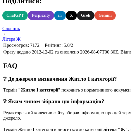
Поділитися:
ChatGPT
Perplexity
in
X
Grok
Gemini
Словник
›
Літера Ж
Просмотров
:
7172
|
|
Рейтинг
:
5.0
/
2
Фразу додано 2012-12-02 та оновлено
2026-08-07T00:30Z
. Відп
FAQ
❔ Де джерело визначення Житло І категорії?
Термін
"Житло І категорії
" походить з нормативного докуме
❔ Яким чином зібрано цю інформацію?
Редакторський колектив сайту збирав інформацію про цей термін
джерело.
Термін Житло І категорії відноситься до категорії
літера "Ж"
,