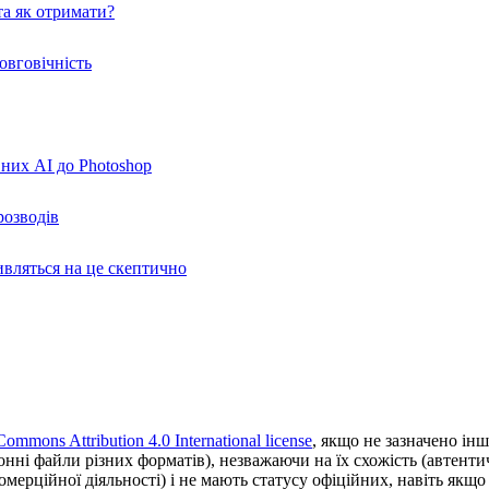
а як отримати?
овговічність
вних AI до Photoshop
розводів
ивляться на це скептично
Commons Attribution 4.0 International license
, якщо не зазначено інш
ронні файли різних форматів), незважаючи на їх схожість (автент
ерційної діяльності) і не мають статусу офіційних, навіть якщо ц