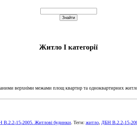
Житло І категорії
ними верхніми межами площ квартир та одноквартирних житлови
 В.2.2-15-2005. Житлові будинки
. Теги:
житло
,
ДБН В.2.2-15-20