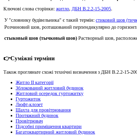
Ключові слова сторінки:
житло
,
ДБН В.2.2-15-2005
.
У "словнику будівельника" є такий термін:
стиковий шов (тич
Розчиновий шов, розташований перпендикулярно до горизонтал
стыковый шов (тычковый шов)
Растворный шов, расположе
👉Суміжні терміни
Також прогляньте схожі технічні визначення з ДБН В.2.2-15-20
Житло II категорії
Зблокований житловий будинок
Житловий осередок гуртожитку
Гуртожиток
Люфт-клозет
Шахта для провітрювання
Протяжний будинок
Провітрювач
Підсобні приміщення квартири
Багатоквартирний житловий будинок