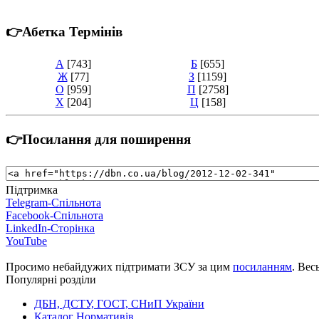
👉Абетка Термінів
А
[743]
Б
[655]
Ж
[77]
З
[1159]
О
[959]
П
[2758]
Х
[204]
Ц
[158]
👉Посилання для поширення
Підтримка
Telegram-Спільнота
Facebook-Спільнота
LinkedIn-Сторінка
YouTube
Просимо небайдужих підтримати ЗСУ за цим
посиланням
. Вес
Популярні розділи
ДБН, ДСТУ, ГОСТ, СНиП України
Каталог Нормативів