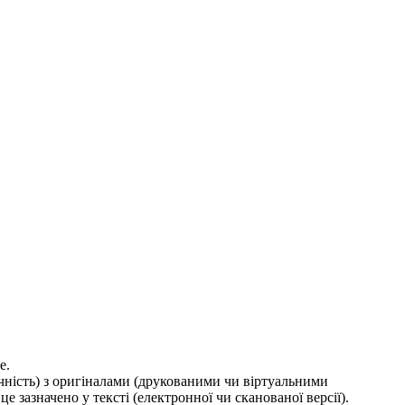
е.
ичність) з оригіналами (друкованими чи віртуальними
е зазначено у тексті (електронної чи сканованої версії).