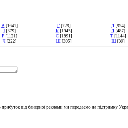
В
[1641]
Г
[729]
Д
[954]
І
[379]
К
[1945]
Л
[487]
Р
[1121]
С
[1891]
Т
[1144]
Ч
[222]
Ш
[305]
Щ
[39]
ь прибуток від банерної реклами ми передаємо на підтримку Укра