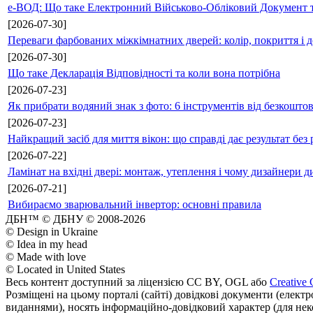
е-ВОД: Що таке Електронний Військово-Обліковий Документ т
[2026-07-30]
Переваги фарбованих міжкімнатних дверей: колір, покриття і д
[2026-07-30]
Що таке Декларація Відповідності та коли вона потрібна
[2026-07-23]
Як прибрати водяний знак з фото: 6 інструментів від безкошто
[2026-07-23]
Найкращий засіб для миття вікон: що справді дає результат без 
[2026-07-22]
Ламінат на вхідні двері: монтаж, утеплення і чому дизайнери д
[2026-07-21]
Вибираємо зварювальний інвертор: основні правила
ДБН™ © ДБНУ © 2008-2026
© Design in Ukraine
© Idea in my head
© Made with love
© Located in United States
Весь контент доступний за ліцензією CC BY, OGL або
Creative 
Розміщені на цьому порталі (сайті) довідкові документи (елект
виданнями), носять інформаційно-довідковий характер (для неком