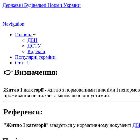
Державні Будівельні Норми України
Navigation
Головна
+
ДБН
ДСТУ
Кодекси
Популярні терміни
Статті
👉 Визначення:
Житло І категорії
- житло з нормованими нижніми і ненормова
проживання не нижче за мінімально допустимий.
Референси:
"Житло І категорії
" згадується у нормативному документі
ДБН