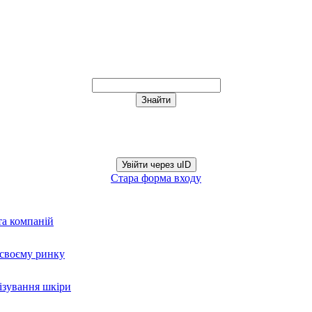
Увійти через uID
Стара форма входу
та компаній
а своєму ринку
нізування шкіри