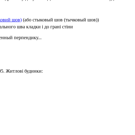
ковий шов)
(або стыковый шов (тычковый шов))
ьного шва кладки і до грані стіни
нный перпендику...
05. Житлові будинки: