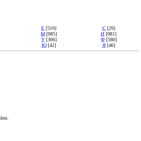
Е
[519]
Є
[29]
М
[985]
Н
[981]
У
[306]
Ф
[580]
Ю
[42]
Я
[46]
їни.