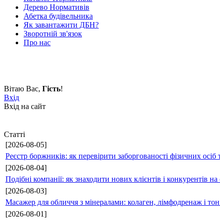
Дерево Нормативів
Абетка будівельника
Як завантажити ДБН?
Зворотній зв'язок
Про нас
Вітаю Вас
,
Гість
!
Вхід
Вхід на сайт
Статті
[2026-08-05]
Реєстр боржників: як перевірити заборгованості фізичних осіб 
[2026-08-04]
Подібні компанії: як знаходити нових клієнтів і конкурентів н
[2026-08-03]
Масажер для обличчя з мінералами: колаген, лімфодренаж і то
[2026-08-01]