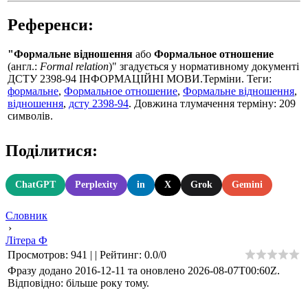
Референси:
"Формальне відношення
або
Формальное отношение
(англ.:
Formal relation
)" згадується у нормативному документі
ДСТУ 2398-94 ІНФОРМАЦІЙНІ МОВИ.Терміни. Теги:
формальне
,
Формальное отношение
,
Формальне відношення
,
відношення
,
дсту 2398-94
. Довжина тлумачення терміну: 209
символів.
Поділитися:
ChatGPT
Perplexity
in
X
Grok
Gemini
Словник
›
Літера Ф
Просмотров
:
941
|
|
Рейтинг
:
0.0
/
0
Фразу додано 2016-12-11 та оновлено
2026-08-07T00:60Z
.
Відповідно: більше року тому.