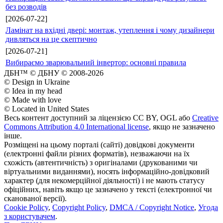
без розводів
[2026-07-22]
Ламінат на вхідні двері: монтаж, утеплення і чому дизайнери
дивляться на це скептично
[2026-07-21]
Вибираємо зварювальний інвертор: основні правила
ДБН™ © ДБНУ © 2008-2026
© Design in Ukraine
© Idea in my head
© Made with love
© Located in United States
Весь контент доступний за ліцензією CC BY, OGL або
Creative
Commons Attribution 4.0 International license
, якщо не зазначено
інше.
Розміщені на цьому порталі (сайті) довідкові документи
(електронні файли різних форматів), незважаючи на їх
схожість (автентичність) з оригіналами (друкованими чи
віртуальними виданнями), носять інформаційно-довідковий
характер (для некомерційної діяльності) і не мають статусу
офіційних, навіть якщо це зазначено у тексті (електронної чи
сканованої версії).
Cookie Policy
,
Copyright Policy
,
DMCA / Copyright Notice
,
Угода
з користувачем
.