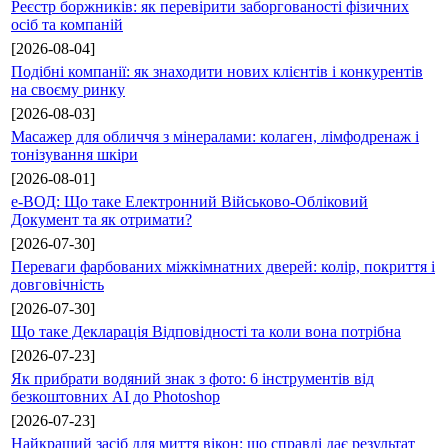
Реєстр боржників: як перевірити заборгованості фізичних
осіб та компаній
[2026-08-04]
Подібні компанії: як знаходити нових клієнтів і конкурентів
на своєму ринку
[2026-08-03]
Масажер для обличчя з мінералами: колаген, лімфодренаж і
тонізування шкіри
[2026-08-01]
е-ВОД: Що таке Електронний Військово-Обліковий
Документ та як отримати?
[2026-07-30]
Переваги фарбованих міжкімнатних дверей: колір, покриття і
довговічність
[2026-07-30]
Що таке Декларація Відповідності та коли вона потрібна
[2026-07-23]
Як прибрати водяний знак з фото: 6 інструментів від
безкоштовних AI до Photoshop
[2026-07-23]
Найкращий засіб для миття вікон: що справді дає результат