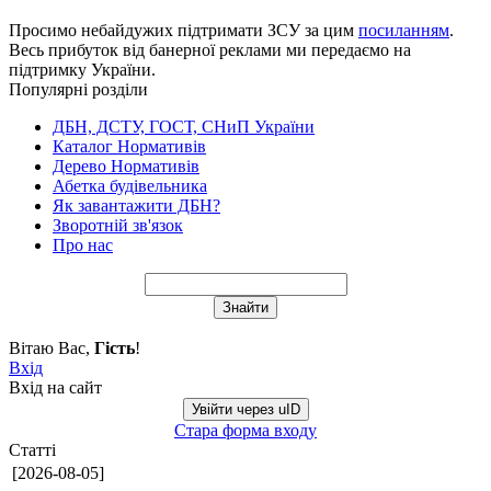
Просимо небайдужих підтримати ЗСУ за цим
посиланням
.
Весь прибуток від банерної реклами ми передаємо на
підтримку України.
Популярні розділи
ДБН, ДСТУ, ГОСТ, СНиП України
Каталог Нормативів
Дерево Нормативів
Абетка будівельника
Як завантажити ДБН?
Зворотній зв'язок
Про нас
Вітаю Вас
,
Гість
!
Вхід
Вхід на сайт
Увійти через uID
Стара форма входу
Статті
[2026-08-05]