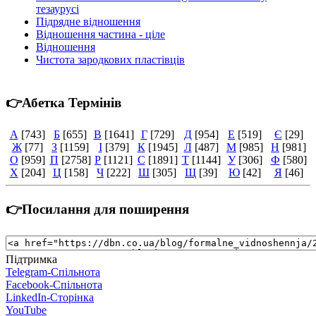
тезаурусі
Підрядне відношення
Відношення частина - ціле
Відношення
Чистота зародкових пластівців
👉Абетка Термінів
А
[743]
Б
[655]
В
[1641]
Г
[729]
Д
[954]
Е
[519]
Є
[29]
Ж
[77]
З
[1159]
І
[379]
К
[1945]
Л
[487]
М
[985]
Н
[981]
О
[959]
П
[2758]
Р
[1121]
С
[1891]
Т
[1144]
У
[306]
Ф
[580]
Х
[204]
Ц
[158]
Ч
[222]
Ш
[305]
Щ
[39]
Ю
[42]
Я
[46]
👉Посилання для поширення
Підтримка
Telegram-Спільнота
Facebook-Спільнота
LinkedIn-Сторінка
YouTube