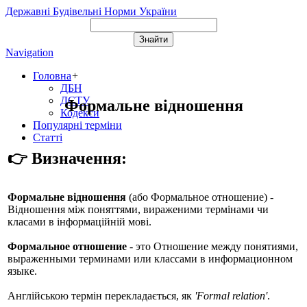
Державні Будівельні Норми України
Navigation
Головна
+
ДБН
ДСТУ
Формальне відношення
Кодекси
Популярні терміни
Статті
👉 Визначення:
Формальне відношення
(або
Формальное отношение
) -
Відношення між поняттями, вираженими термінами чи
класами в інформаційній мові.
Формальное отношение
- это Отношение между понятиями,
выраженными терминами или классами в информационном
языке.
Англійською термін перекладається, як
'Formal relation'
.