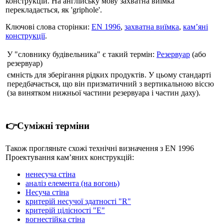
конструкцій. На англійську мову захватна виїмка
перекладається, як 'griphole'.
Ключові слова сторінки:
EN 1996
,
захватна виїмка
,
кам’яні
конструкції
.
У "словнику будівельника" є такий термін:
Резервуар
(або
резервуар)
ємність для зберігання рідких продуктів. У цьому стандарті
передбачається, що він призматичний з вертикальною віссю
(за винятком нижньої частини резервуара і частин даху).
👉Суміжні терміни
Також прогляньте схожі технічні визначення з EN 1996
Проектування кам’яних конструкцій:
ненесуча стіна
аналіз елемента (на вогонь)
Несуча стіна
критерій несучої здатності "R"
критерій цілісності "E"
вогнестійка стіна