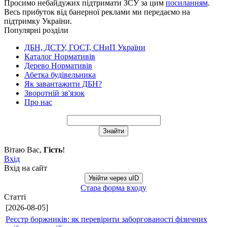
Просимо небайдужих підтримати ЗСУ за цим
посиланням
.
Весь прибуток від банерної реклами ми передаємо на
підтримку України.
Популярні розділи
ДБН, ДСТУ, ГОСТ, СНиП України
Каталог Нормативів
Дерево Нормативів
Абетка будівельника
Як завантажити ДБН?
Зворотній зв'язок
Про нас
Вітаю Вас
,
Гість
!
Вхід
Вхід на сайт
Увійти через uID
Стара форма входу
Статті
[2026-08-05]
Реєстр боржників: як перевірити заборгованості фізичних