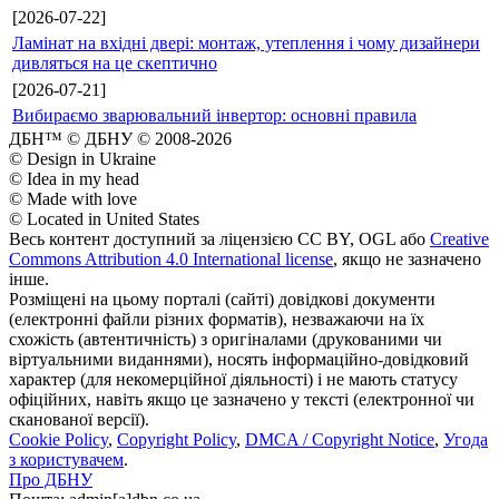
[2026-07-22]
Ламінат на вхідні двері: монтаж, утеплення і чому дизайнери
дивляться на це скептично
[2026-07-21]
Вибираємо зварювальний інвертор: основні правила
ДБН™ © ДБНУ © 2008-2026
© Design in Ukraine
© Idea in my head
© Made with love
© Located in United States
Весь контент доступний за ліцензією CC BY, OGL або
Creative
Commons Attribution 4.0 International license
, якщо не зазначено
інше.
Розміщені на цьому порталі (сайті) довідкові документи
(електронні файли різних форматів), незважаючи на їх
схожість (автентичність) з оригіналами (друкованими чи
віртуальними виданнями), носять інформаційно-довідковий
характер (для некомерційної діяльності) і не мають статусу
офіційних, навіть якщо це зазначено у тексті (електронної чи
сканованої версії).
Cookie Policy
,
Copyright Policy
,
DMCA / Copyright Notice
,
Угода
з користувачем
.
Про ДБНУ