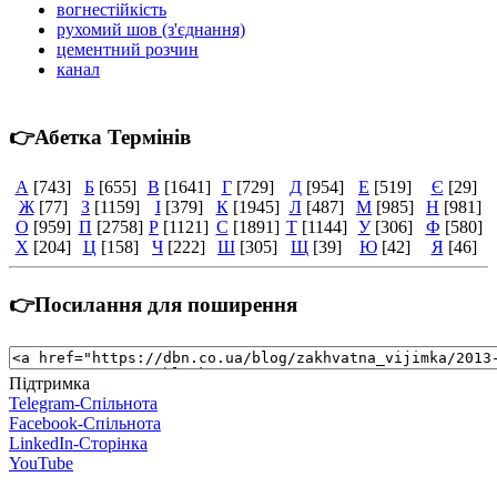
вогнестійкість
рухомий шов (з'єднання)
цементний розчин
канал
👉Абетка Термінів
А
[743]
Б
[655]
В
[1641]
Г
[729]
Д
[954]
Е
[519]
Є
[29]
Ж
[77]
З
[1159]
І
[379]
К
[1945]
Л
[487]
М
[985]
Н
[981]
О
[959]
П
[2758]
Р
[1121]
С
[1891]
Т
[1144]
У
[306]
Ф
[580]
Х
[204]
Ц
[158]
Ч
[222]
Ш
[305]
Щ
[39]
Ю
[42]
Я
[46]
👉Посилання для поширення
Підтримка
Telegram-Спільнота
Facebook-Спільнота
LinkedIn-Сторінка
YouTube