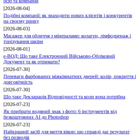
осіб та компаній
[2026-08-04]
Подібні компанії: як знаходити нових клієнтів і конкурентів
на своєму ринку
[2026-08-03]
Масажер для обличчя з мінералами: колаген, лімфодренаж і
тонізування шкіри
[2026-08-01]
е-ВОД: Що таке Електронний Військово-Обліковий
Документ та як отримати?
[2026-07-30]
Переваги фарбованих міжкімнатних дверей: колір, покриття і
довговічність
[2026-07-30]
Що таке Декларація Відповідності та коли вона потрібна
[2026-07-23]
Як прибрати водяний знак з фото: 6 інструментів від
безкоштовних AI до Photoshop
[2026-07-23]
Найкращий засіб для миття вікон: що справді дає результат
без розводів