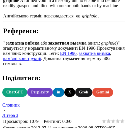
griphole
A formed void in a masonry unit to enable it to be more
readily grasped and lifted with one or both hands or by machine
Англійською термін перекладається, як
'griphole'
.
Референси:
"захватна виїмка
або
захватная выемка
(англ.:
griphole
)"
згадується у нормативному документі EN 1996 Проектування
кам’яних конструкцій. Теги:
EN 1996
,
захватна виїмка
,
кам’яні конструкції
. Довжина тлумачення терміну: 482
символів.
Поділитися:
ChatGPT
Perplexity
in
X
Grok
Gemini
Словник
›
Літера З
Просмотров
:
1079
|
|
Рейтинг
:
0.0
/
0
Фразу додано 2013-07-11 та оновлено
2026-08-07T00:40Z
.