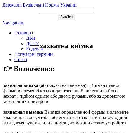
Державні Будівельні Норми України
Navigation
Головна
+
ДБН
ДСТУ
захватна виїмка
Кодекси
Популярні терміни
Статті
👉 Визначення:
захватна виїмка
(або
захватная выемка
) - Виїмка певної
форми в елементі кладки для того, щоб полегшити його
захват і підйом однією або двома руками, або за допомогою
механічних пристроїв
захватная выемка
Выемка определенной формы в элементе
кладки для того, чтобы облегчить его захват и подъем одной
или двумя руками, или с помощью механических устройств