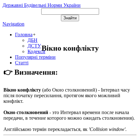
Державні Будівельні Норми України
Navigation
Головна
+
ДБН
ДСТУ
Вікно конфлікту
Кодекси
Популярні терміни
Статті
👉 Визначення:
Вікно конфлікту
(або
Окно столкновений
) - Інтервал часу
після початку пересилання, протягом якого можливий
конфлікт.
Окно столкновений
- это Интервал времени после начала
передачи, в течение которого можно ожидать столкновения).
Англійською термін перекладається, як
'Collision window'
.