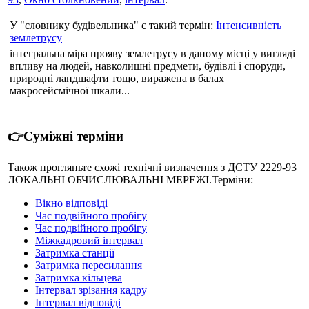
У "словнику будівельника" є такий термін:
Інтенсивність
землетрусу
інтегральна міра прояву землетрусу в даному місці у вигляді
впливу на людей, навколишні предмети, будівлі і споруди,
природні ландшафти тощо, виражена в балах
макросейсмічної шкали...
👉Суміжні терміни
Також прогляньте схожі технічні визначення з ДСТУ 2229-93
ЛОКАЛЬНІ ОБЧИСЛЮВАЛЬНІ МЕРЕЖІ.Терміни:
Вікно відповіді
Час подвійного пробігу
Час подвійного пробігу
Міжкадровий інтервал
Затримка станції
Затримка пересилання
Затримка кільцева
Інтервал зрізання кадру
Інтервал відповіді