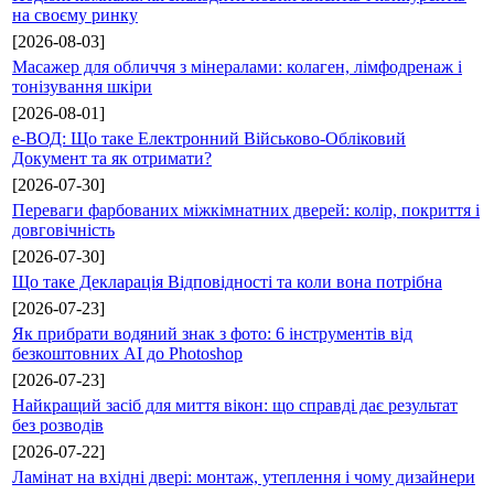
на своєму ринку
[2026-08-03]
Масажер для обличчя з мінералами: колаген, лімфодренаж і
тонізування шкіри
[2026-08-01]
е-ВОД: Що таке Електронний Військово-Обліковий
Документ та як отримати?
[2026-07-30]
Переваги фарбованих міжкімнатних дверей: колір, покриття і
довговічність
[2026-07-30]
Що таке Декларація Відповідності та коли вона потрібна
[2026-07-23]
Як прибрати водяний знак з фото: 6 інструментів від
безкоштовних AI до Photoshop
[2026-07-23]
Найкращий засіб для миття вікон: що справді дає результат
без розводів
[2026-07-22]
Ламінат на вхідні двері: монтаж, утеплення і чому дизайнери