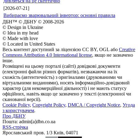
дивляться на це скептично
[2026-07-21]
Вибираємо зварювальний інвертор: основні правила
ДБН™ © ДБНУ © 2008-2026
© Design in Ukraine
© Idea in my head
© Made with love
© Located in United States
Весь контент доступний за ліцензією CC BY, OGL або
Creative
Commons Attribution 4.0 International license
, якщо не зазначено
інше.
Розміщені на цьому порталі (сайті) довідкові документи
(електронні файли різних форматів), незважаючи на їх
схожість (автентичність) з оригіналами (друкованими чи
віртуальними виданнями), носять інформаційно-довідковий
характер (для некомерційної діяльності) і не мають статусу
офіційних, навіть якщо це зазначено у тексті (електронної чи
сканованої версії).
Cookie Policy
,
Copyright Policy
,
DMCA / Copyright Notice
,
Угода
з користувачем
.
Про ДБНУ
Пошта: admin[а]dbn.co.ua
RSS-стрічка
Ярославський пров. 1/3 Київ, 04071