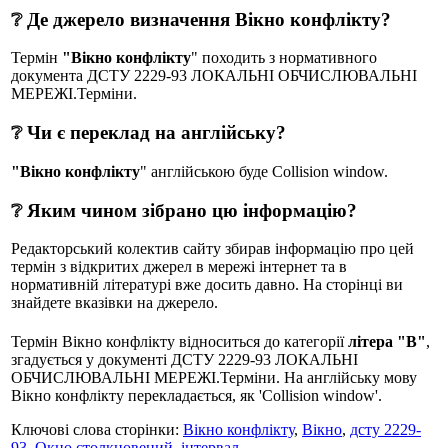
❔ Де джерело визначення Вікно конфлікту?
Термін
"Вікно конфлікту
" походить з нормативного
документа ДСТУ 2229-93 ЛОКАЛЬНІ ОБЧИСЛЮВАЛЬНІ
МЕРЕЖІ.Терміни.
❔ Чи є переклад на англійську?
"Вікно конфлікту
" англійською буде Collision window.
❔ Яким чином зібрано цю інформацію?
Редакторський колектив сайту збирав інформацію про цей
термін з відкритих джерел в мережі інтернет та в
нормативній літературі вже досить давно. На сторінці ви
знайдете вказівки на джерело.
Термін Вікно конфлікту відноситься до категорії
літера "В"
,
згадується у документі ДСТУ 2229-93 ЛОКАЛЬНІ
ОБЧИСЛЮВАЛЬНІ МЕРЕЖІ.Терміни. На англійську мову
Вікно конфлікту перекладається, як 'Collision window'.
Ключові слова сторінки:
Вікно конфлікту
,
Вікно
,
дсту 2229-
93
,
Окно столкновений
,
інтервал
.