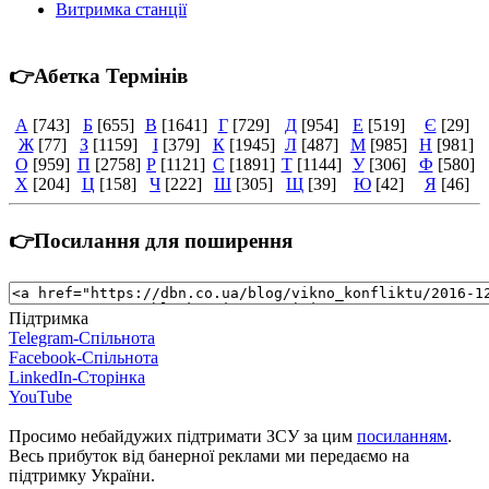
Витримка станції
👉Абетка Термінів
А
[743]
Б
[655]
В
[1641]
Г
[729]
Д
[954]
Е
[519]
Є
[29]
Ж
[77]
З
[1159]
І
[379]
К
[1945]
Л
[487]
М
[985]
Н
[981]
О
[959]
П
[2758]
Р
[1121]
С
[1891]
Т
[1144]
У
[306]
Ф
[580]
Х
[204]
Ц
[158]
Ч
[222]
Ш
[305]
Щ
[39]
Ю
[42]
Я
[46]
👉Посилання для поширення
Підтримка
Telegram-Спільнота
Facebook-Спільнота
LinkedIn-Сторінка
YouTube
Просимо небайдужих підтримати ЗСУ за цим
посиланням
.
Весь прибуток від банерної реклами ми передаємо на
підтримку України.