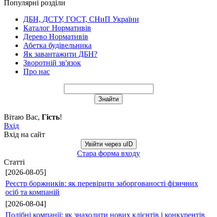
Популярні розділи
ДБН, ДСТУ, ГОСТ, СНиП України
Каталог Нормативів
Дерево Нормативів
Абетка будівельника
Як завантажити ДБН?
Зворотній зв'язок
Про нас
Вітаю Вас
,
Гість
!
Вхід
Вхід на сайт
Увійти через uID
Стара форма входу
Статті
[2026-08-05]
Реєстр боржників: як перевірити заборгованості фізичних
осіб та компаній
[2026-08-04]
Подібні компанії: як знаходити нових клієнтів і конкурентів