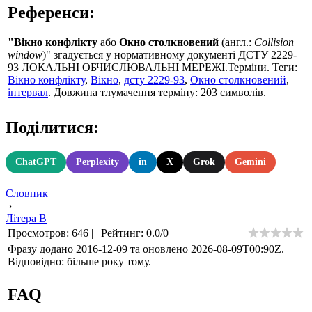
Референси:
"Вікно конфлікту
або
Окно столкновений
(англ.:
Collision
window
)" згадується у нормативному документі ДСТУ 2229-
93 ЛОКАЛЬНІ ОБЧИСЛЮВАЛЬНІ МЕРЕЖІ.Терміни. Теги:
Вікно конфлікту
,
Вікно
,
дсту 2229-93
,
Окно столкновений
,
інтервал
. Довжина тлумачення терміну: 203 символів.
Поділитися:
ChatGPT
Perplexity
in
X
Grok
Gemini
Словник
›
Літера В
Просмотров
:
646
|
|
Рейтинг
:
0.0
/
0
Фразу додано 2016-12-09 та оновлено
2026-08-09T00:90Z
.
Відповідно: більше року тому.
FAQ