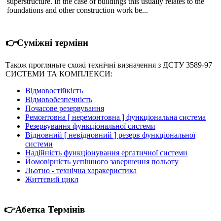
superstructure. In the case of buildings this usually relates to the
foundations and other construction work be...
👉Суміжні терміни
Також прогляньте схожі технічні визначення з ДСТУ 3589-97
СИСТЕМИ ТА КОМПЛЕКСИ:
Відмовостійкість
Відмовобезпечність
Почасове резервування
Ремонтовна [ неремонтовна ] функціональна система
Резервування функціональної системи
Відновний [ невідновний ] резерв функціональної
системи
Надійність функціонування ергатичної системи
Йомовірність успішного завершення польоту
Льотно - технічна харакеристика
Життєвий цикл
👉Абетка Термінів