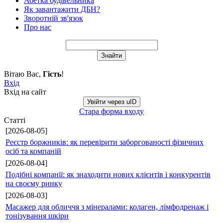
Абетка будівельника
Як завантажити ДБН?
Зворотній зв'язок
Про нас
Вітаю Вас
,
Гість
!
Вхід
Вхід на сайт
Увійти через uID
Стара форма входу
Статті
[2026-08-05]
Реєстр боржників: як перевірити заборгованості фізичних
осіб та компаній
[2026-08-04]
Подібні компанії: як знаходити нових клієнтів і конкурентів
на своєму ринку
[2026-08-03]
Масажер для обличчя з мінералами: колаген, лімфодренаж і
тонізування шкіри