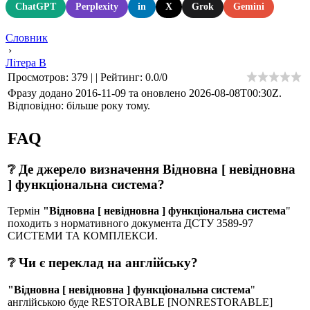
ChatGPT
Perplexity
in
X
Grok
Gemini
Словник
›
Літера В
Просмотров
:
379
|
|
Рейтинг
:
0.0
/
0
Фразу додано 2016-11-09 та оновлено
2026-08-08T00:30Z
.
Відповідно: більше року тому.
FAQ
❔ Де джерело визначення Відновна [ невідновна
] функціональна система?
Термін
"Відновна [ невідновна ] функціональна система
"
походить з нормативного документа ДСТУ 3589-97
СИСТЕМИ ТА КОМПЛЕКСИ.
❔ Чи є переклад на англійську?
"Відновна [ невідновна ] функціональна система
"
англійською буде RESTORABLE [NONRESTORABLE]