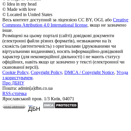
© Idea in my head
© Made with love
© Located in United States
Весь контент доступний за ліцензією CC BY, OGL або
Creative
Commons Attribution 4.0 International license
, якщо не зазначено
інше.
Розміщені на цьому порталі (сайті) довідкові документи
(електронні файли різних форматів), незважаючи на їх
схожість (автентичність) з оригіналами (друкованими чи
віртуальними виданнями), носять інформаційно-довідковий
характер (для некомерційної діяльності) і не мають статусу
офіційних, навіть якщо це зазначено у тексті (електронної чи
сканованої версії).
Cookie Policy
,
Copyright Policy
,
DMCA / Copyright Notice
,
Угода
з користувачем
.
Про ДБНУ
Пошта: admin[а]dbn.co.ua
RSS-стрічка
Ярославський пров. 1/3 Київ, 04071