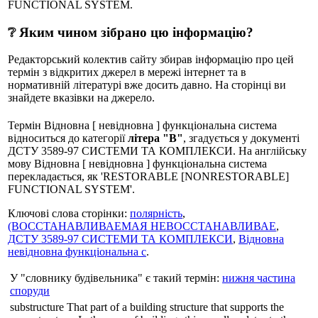
FUNCTIONAL SYSTEM.
❔ Яким чином зібрано цю інформацію?
Редакторський колектив сайту збирав інформацію про цей
термін з відкритих джерел в мережі інтернет та в
нормативній літературі вже досить давно. На сторінці ви
знайдете вказівки на джерело.
Термін Відновна [ невідновна ] функціональна система
відноситься до категорії
літера "В"
, згадується у документі
ДСТУ 3589-97 СИСТЕМИ ТА КОМПЛЕКСИ. На англійську
мову Відновна [ невідновна ] функціональна система
перекладається, як 'RESTORABLE [NONRESTORABLE]
FUNCTIONAL SYSTEM'.
Ключові слова сторінки:
полярність
,
(ВОССТАНАВЛИВАЕМАЯ НЕВОССТАНАВЛИВАЕ
,
ДСТУ 3589-97 СИСТЕМИ ТА КОМПЛЕКСИ
,
Відновна
невідновна функціональна с
.
У "словнику будівельника" є такий термін:
нижня частина
споруди
substructure That part of a building structure that supports the