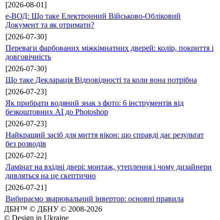
[2026-08-01]
е-ВОД: Що таке Електронний Військово-Обліковий
Документ та як отримати?
[2026-07-30]
Переваги фарбованих міжкімнатних дверей: колір, покриття і
довговічність
[2026-07-30]
Що таке Декларація Відповідності та коли вона потрібна
[2026-07-23]
Як прибрати водяний знак з фото: 6 інструментів від
безкоштовних AI до Photoshop
[2026-07-23]
Найкращий засіб для миття вікон: що справді дає результат
без розводів
[2026-07-22]
Ламінат на вхідні двері: монтаж, утеплення і чому дизайнери
дивляться на це скептично
[2026-07-21]
Вибираємо зварювальний інвертор: основні правила
ДБН™ © ДБНУ © 2008-2026
© Design in Ukraine