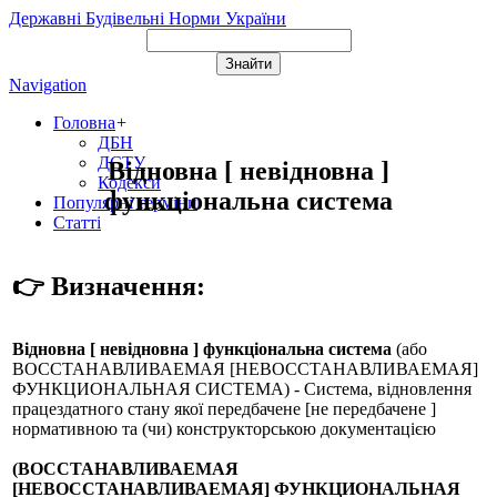
Державні Будівельні Норми України
Navigation
Головна
+
ДБН
ДСТУ
Відновна [ невідновна ]
Кодекси
функціональна система
Популярні терміни
Статті
👉 Визначення:
Відновна [ невідновна ] функціональна система
(або
ВОССТАНАВЛИВАЕМАЯ [НЕВОССТАНАВЛИВАЕМАЯ]
ФУНКЦИОНАЛЬНАЯ СИСТЕМА
) - Система, відновлення
працездатного стану якої передбачене [не передбачене ]
нормативною та (чи) конструкторською документацією
(ВОССТАНАВЛИВАЕМАЯ
[НЕВОССТАНАВЛИВАЕМАЯ] ФУНКЦИОНАЛЬНАЯ