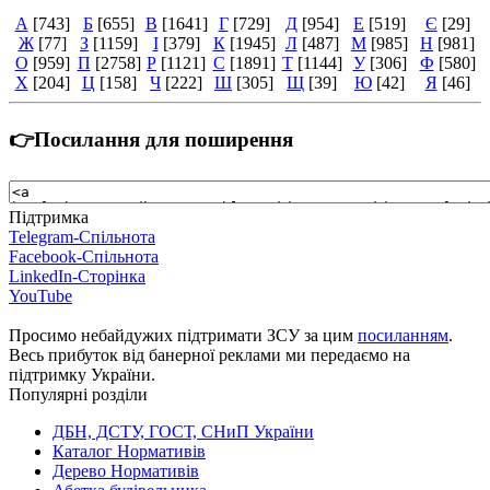
А
[743]
Б
[655]
В
[1641]
Г
[729]
Д
[954]
Е
[519]
Є
[29]
Ж
[77]
З
[1159]
І
[379]
К
[1945]
Л
[487]
М
[985]
Н
[981]
О
[959]
П
[2758]
Р
[1121]
С
[1891]
Т
[1144]
У
[306]
Ф
[580]
Х
[204]
Ц
[158]
Ч
[222]
Ш
[305]
Щ
[39]
Ю
[42]
Я
[46]
👉Посилання для поширення
Підтримка
Telegram-Спільнота
Facebook-Спільнота
LinkedIn-Сторінка
YouTube
Просимо небайдужих підтримати ЗСУ за цим
посиланням
.
Весь прибуток від банерної реклами ми передаємо на
підтримку України.
Популярні розділи
ДБН, ДСТУ, ГОСТ, СНиП України
Каталог Нормативів
Дерево Нормативів