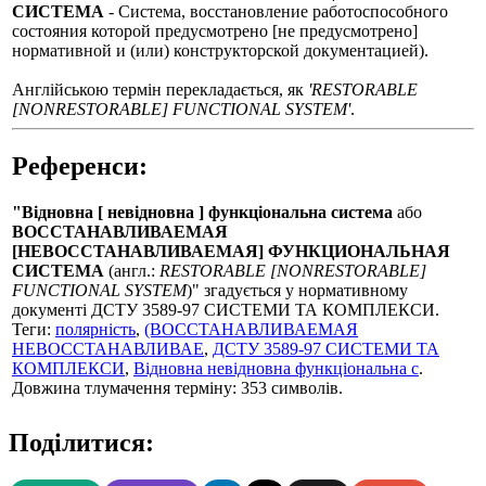
СИСТЕМА
- Система, восстановление работоспособного
состояния которой предусмотрено [не предусмотрено]
нормативной и (или) конструкторской документацией).
Англійською термін перекладається, як
'RESTORABLE
[NONRESTORABLE] FUNCTIONAL SYSTEM'
.
Референси:
"Відновна [ невідновна ] функціональна система
або
ВОССТАНАВЛИВАЕМАЯ
[НЕВОССТАНАВЛИВАЕМАЯ] ФУНКЦИОНАЛЬНАЯ
СИСТЕМА
(англ.:
RESTORABLE [NONRESTORABLE]
FUNCTIONAL SYSTEM
)" згадується у нормативному
документі ДСТУ 3589-97 СИСТЕМИ ТА КОМПЛЕКСИ.
Теги:
полярність
,
(ВОССТАНАВЛИВАЕМАЯ
НЕВОССТАНАВЛИВАЕ
,
ДСТУ 3589-97 СИСТЕМИ ТА
КОМПЛЕКСИ
,
Відновна невідновна функціональна с
.
Довжина тлумачення терміну: 353 символів.
Поділитися: