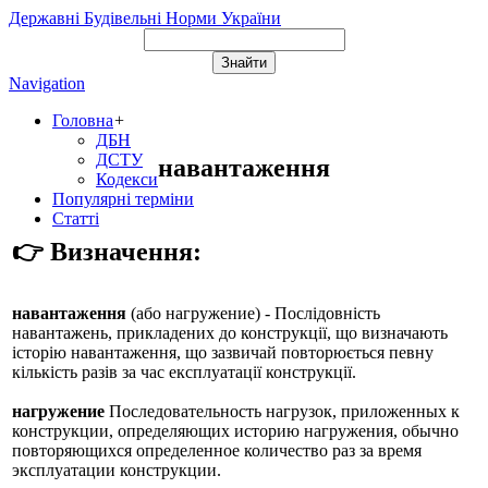
Державні Будівельні Норми України
Navigation
Головна
+
ДБН
ДСТУ
навантаження
Кодекси
Популярні терміни
Статті
👉 Визначення:
навантаження
(або
нагружение
) - Послідовність
навантажень, прикладених до конструкції, що визначають
історію навантаження, що зазвичай повторюється певну
кількість разів за час експлуатації конструкції.
нагружение
Последовательность нагрузок, приложенных к
конструкции, определяющих историю нагружения, обычно
повторяющихся определенное количество раз за время
эксплуатации конструкции.