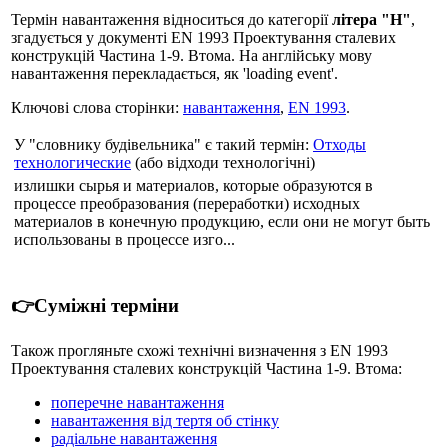
Термін навантаження відноситься до категорії
літера "Н"
,
згадується у документі EN 1993 Проектування сталевих
конструкцій Частина 1-9. Втома. На англійську мову
навантаження перекладається, як 'loading event'.
Ключові слова сторінки:
навантаження
,
EN 1993
.
У "словнику будівельника" є такий термін:
Отходы
технологические
(або відходи технологічні)
излишки сырья и материалов, которые образуются в
процессе преобразования (переработки) исходных
материалов в конечную продукцию, если они не могут быть
использованы в процессе изго...
👉Суміжні терміни
Також прогляньте схожі технічні визначення з EN 1993
Проектування сталевих конструкцій Частина 1-9. Втома:
поперечне навантаження
навантаження від тертя об стінку
радіальне навантаження