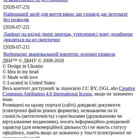
[2026-07-23]
Найкращий засіб для миття вікон: що справді дає результат
без розводів
[2026-07-22]
Ламінат на вхідні двері: монтаж, утеплення і чому дизайнери
дивляться на це скептично
[2026-07-21]
Вибираємо зварювальний інвертор: основні правила
ДБН™ © ДБНУ © 2008-2026
© Design in Ukraine
© Idea in my head
© Made with love
© Located in United States
Весь контент доступний за ліцензією CC BY, OGL або
Creative
Commons Attribution 4.0 International license
, якщо не зазначено
інше.
Розміщені на цьому порталі (сайті) довідкові документи
(електронні файли різних форматів), незважаючи на їх
схожість (автентичність) з оригіналами (друкованими чи
віртуальними виданнями), носять інформаційно-довідковий
характер (для некомерційної діяльності) і не мають статусу
офіційних, навіть якщо це зазначено у тексті (електронної чи