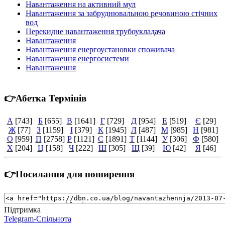
Навантаження на активний мул
Навантаження за забруднювальною речовиною стічних
вод
Перекидне навантаження трубоукладача
Навантаження
Навантаження енергоустановки споживача
Навантаження енергосистеми
Навантаження
👉Абетка Термінів
А
[743]
Б
[655]
В
[1641]
Г
[729]
Д
[954]
Е
[519]
Є
[29]
Ж
[77]
З
[1159]
І
[379]
К
[1945]
Л
[487]
М
[985]
Н
[981]
О
[959]
П
[2758]
Р
[1121]
С
[1891]
Т
[1144]
У
[306]
Ф
[580]
Х
[204]
Ц
[158]
Ч
[222]
Ш
[305]
Щ
[39]
Ю
[42]
Я
[46]
👉Посилання для поширення
Підтримка
Telegram-Спільнота