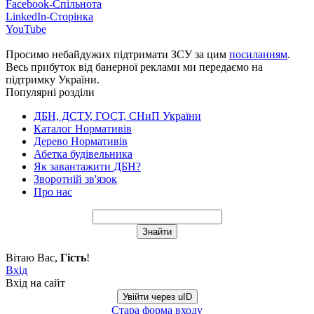
Facebook-Спільнота
LinkedIn-Сторінка
YouTube
Просимо небайдужих підтримати ЗСУ за цим
посиланням
.
Весь прибуток від банерної реклами ми передаємо на
підтримку України.
Популярні розділи
ДБН, ДСТУ, ГОСТ, СНиП України
Каталог Нормативів
Дерево Нормативів
Абетка будівельника
Як завантажити ДБН?
Зворотній зв'язок
Про нас
Вітаю Вас
,
Гість
!
Вхід
Вхід на сайт
Увійти через uID
Стара форма входу