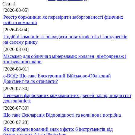
Статті
[2026-08-05]
Реєстр боржників: як перевірити заборгованості фізичних
осіб та компаній
[2026-08-04]
Подібні компанії: як знаходити нових клієнтів і конкурентів
на своєму ринку
[2026-08-03]
Масажер для обличчя з мінералами: колаген, лімфодренаж і
тонізування шкіри
[2026-08-01]
е-ВОД: Що таке Електронний Військово-Обліковий
Документ та як отримати?
[2026-07-30]
Переваги фарбованих міжкімнатних дверей: колір, покриття і
довговічність
[2026-07-30]
Що таке Декларація Відповідності та коли вона потрібна
[2026-07-23]
Як прибрати водяний знак з фото: 6 інструментів від
безкоштовних AI до Photoshop