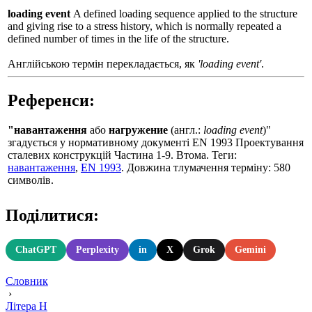
loading event
A defined loading sequence applied to the structure
and giving rise to a stress history, which is normally repeated a
defined number of times in the life of the structure.
Англійською термін перекладається, як
'loading event'
.
Референси:
"навантаження
або
нагружение
(англ.:
loading event
)"
згадується у нормативному документі EN 1993 Проектування
сталевих конструкцій Частина 1-9. Втома. Теги:
навантаження
,
EN 1993
. Довжина тлумачення терміну: 580
символів.
Поділитися:
ChatGPT
Perplexity
in
X
Grok
Gemini
Словник
›
Літера Н