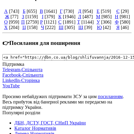
А
[743]
Б
[655]
В
[1641]
Г
[730]
Д
[954]
Е
[519]
Є
[29]
Ж
[77]
З
[1159]
І
[379]
К
[1946]
Л
[487]
М
[985]
Н
[981]
О
[959]
П
[2759]
Р
[1121]
С
[1891]
Т
[1144]
У
[306]
Ф
[580]
Х
[204]
Ц
[158]
Ч
[222]
Ш
[305]
Щ
[39]
Ю
[42]
Я
[46]
👉Посилання для поширення
Підтримка
Telegram-Спільнота
Facebook-Спільнота
LinkedIn-Сторінка
YouTube
Просимо небайдужих підтримати ЗСУ за цим
посиланням
.
Весь прибуток від банерної реклами ми передаємо на
підтримку України.
Популярні розділи
ДБН, ДСТУ, ГОСТ, СНиП України
Каталог Нормативів
Дерево Нормативів