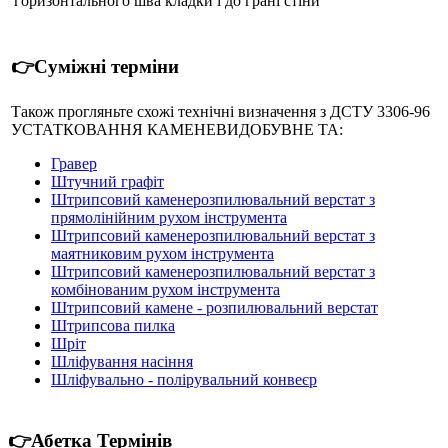
горизонтального шва кладки і до грані стіни
👉Суміжні терміни
Також прогляньте схожі технічні визначення з ДСТУ 3306-96
УСТАТКОВАННЯ КАМЕНЕВИДОБУВНЕ ТА:
Гравер
Штучний графіт
Штрипсовий каменерозпилювальний верстат з
прямолінійним рухом інструмента
Штрипсовий каменерозпилювальний верстат з
маятниковим рухом інструмента
Штрипсовий каменерозпилювальний верстат з
комбінованим рухом інструмента
Штрипсовий камене - розпилювальний верстат
Штрипсова пилка
Шріт
Шліфування насіння
Шліфувально - полірувальний конвеєр
👉Абетка Термінів