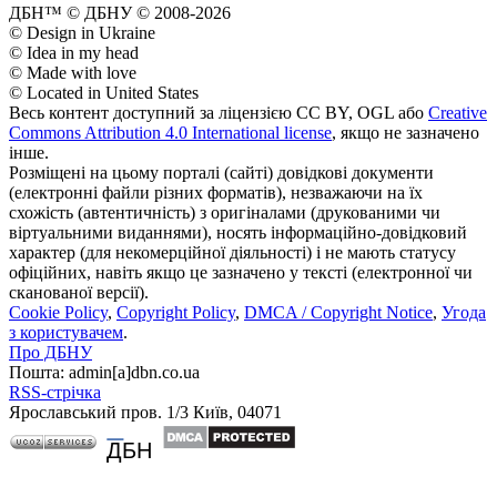
ДБН™ © ДБНУ © 2008-2026
© Design in Ukraine
© Idea in my head
© Made with love
© Located in United States
Весь контент доступний за ліцензією CC BY, OGL або
Creative
Commons Attribution 4.0 International license
, якщо не зазначено
інше.
Розміщені на цьому порталі (сайті) довідкові документи
(електронні файли різних форматів), незважаючи на їх
схожість (автентичність) з оригіналами (друкованими чи
віртуальними виданнями), носять інформаційно-довідковий
характер (для некомерційної діяльності) і не мають статусу
офіційних, навіть якщо це зазначено у тексті (електронної чи
сканованої версії).
Cookie Policy
,
Copyright Policy
,
DMCA / Copyright Notice
,
Угода
з користувачем
.
Про ДБНУ
Пошта: admin[а]dbn.co.ua
RSS-стрічка
Ярославський пров. 1/3 Київ, 04071