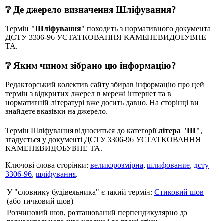
❔ Де джерело визначення Шліфування?
Термін
"Шліфування
" походить з нормативного документа
ДСТУ 3306-96 УСТАТКОВАННЯ КАМЕНЕВИДОБУВНЕ
ТА.
❔ Яким чином зібрано цю інформацію?
Редакторський колектив сайту збирав інформацію про цей
термін з відкритих джерел в мережі інтернет та в
нормативній літературі вже досить давно. На сторінці ви
знайдете вказівки на джерело.
Термін Шліфування відноситься до категорії
літера "Ш"
,
згадується у документі ДСТУ 3306-96 УСТАТКОВАННЯ
КАМЕНЕВИДОБУВНЕ ТА.
Ключові слова сторінки:
великорозмірна
,
шлифование
,
дсту
3306-96
,
шліфування
.
У "словнику будівельника" є такий термін:
Стиковий шов
(або тичковий шов)
Розчиновий шов, розташований перпендикулярно до