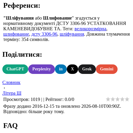
Референси:
"Шліфування
або
Шлифование
" згадується у
нормативному документі ДСТУ 3306-96 УСТАТКОВАННЯ
КАМЕНЕВИДОБУВНЕ ТА. Теги:
великорозмірна
,
шлифование
,
дсту 3306-96
,
шліфування
. Довжина тлумачення
терміну: 354 символів.
Поділитися:
ChatGPT
Perplexity
in
X
Grok
Gemini
Словник
›
Літера Ш
Просмотров
:
1019
|
|
Рейтинг
:
0.0
/
0
Фразу додано 2016-12-15 та оновлено
2026-08-10T00:90Z
.
Відповідно: більше року тому.
FAQ