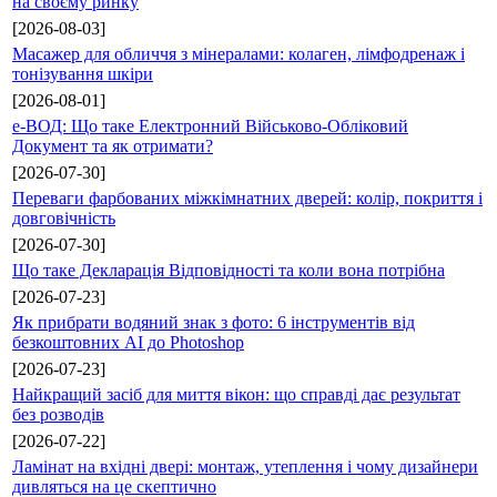
на своєму ринку
[2026-08-03]
Масажер для обличчя з мінералами: колаген, лімфодренаж і
тонізування шкіри
[2026-08-01]
е-ВОД: Що таке Електронний Військово-Обліковий
Документ та як отримати?
[2026-07-30]
Переваги фарбованих міжкімнатних дверей: колір, покриття і
довговічність
[2026-07-30]
Що таке Декларація Відповідності та коли вона потрібна
[2026-07-23]
Як прибрати водяний знак з фото: 6 інструментів від
безкоштовних AI до Photoshop
[2026-07-23]
Найкращий засіб для миття вікон: що справді дає результат
без розводів
[2026-07-22]
Ламінат на вхідні двері: монтаж, утеплення і чому дизайнери
дивляться на це скептично