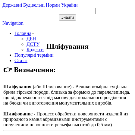
Державні Будівельні Норми України
Navigation
Головна
+
ДБН
ДСТУ
Шліфування
Кодекси
Популярні терміни
Статті
👉 Визначення:
Шліфування
(або
Шлифование
) - Великорозмірна суцільна
брила гірської породи, близька за формою до паралелепіпеда,
що відокремлюється від масиву для подальшого розділення
на блоки чи виготовлення монументальних виробів.
Шлифование
- Процесс обработки поверхности изделий из
природного камня абразивными инструментами с
получением неровности рельефа высотой до 0,5 мм).