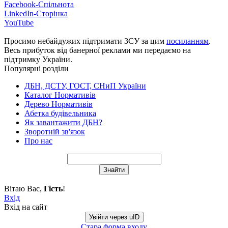
Facebook-Спільнота
LinkedIn-Сторінка
YouTube
Просимо небайдужих підтримати ЗСУ за цим
посиланням
.
Весь прибуток від банерної реклами ми передаємо на
підтримку України.
Популярні розділи
ДБН, ДСТУ, ГОСТ, СНиП України
Каталог Нормативів
Дерево Нормативів
Абетка будівельника
Як завантажити ДБН?
Зворотній зв'язок
Про нас
Вітаю Вас
,
Гість
!
Вхід
Вхід на сайт
Увійти через uID
Стара форма входу