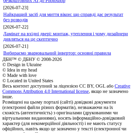
безкоштовних AI до Photoshop
[2026-07-23]
Найкращий засіб для миття вікон: що справді дає результат
без розводів
[2026-07-22]
Ламінат на вхідні двері: монтаж, утеплення і чому дизайнери
дивляться на це скептично
[2026-07-21]
Вибираємо зварювальний інвертор: основні правила
ДБН™ © ДБНУ © 2008-2026
© Design in Ukraine
© Idea in my head
© Made with love
© Located in United States
Весь контент доступний за ліцензією CC BY, OGL або
Creative
Commons Attribution 4.0 International license
, якщо не зазначено
інше.
Розміщені на цьому порталі (сайті) довідкові документи
(електронні файли різних форматів), незважаючи на їх
схожість (автентичність) з оригіналами (друкованими чи
віртуальними виданнями), носять інформаційно-довідковий
характер (для некомерційної діяльності) і не мають статусу
офіційних, навіть якщо це зазначено у тексті (електронної чи