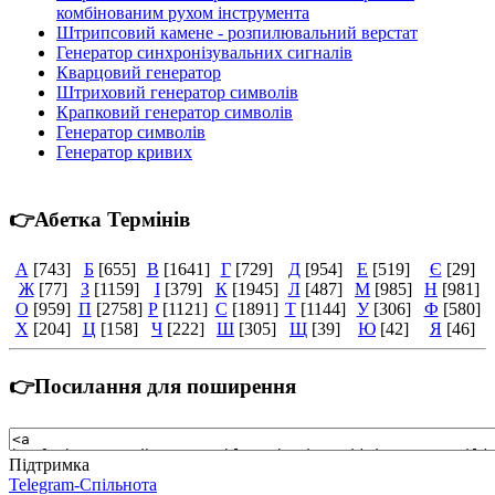
комбінованим рухом інструмента
Штрипсовий камене - розпилювальний верстат
Генератор синхронізувальних сигналів
Кварцовий генератор
Штриховий генератор символів
Крапковий генератор символів
Генератор символів
Генератор кривих
👉Абетка Термінів
А
[743]
Б
[655]
В
[1641]
Г
[729]
Д
[954]
Е
[519]
Є
[29]
Ж
[77]
З
[1159]
І
[379]
К
[1945]
Л
[487]
М
[985]
Н
[981]
О
[959]
П
[2758]
Р
[1121]
С
[1891]
Т
[1144]
У
[306]
Ф
[580]
Х
[204]
Ц
[158]
Ч
[222]
Ш
[305]
Щ
[39]
Ю
[42]
Я
[46]
👉Посилання для поширення
Підтримка
Telegram-Спільнота