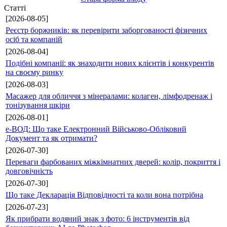
Статті
[2026-08-05]
Реєстр боржників: як перевірити заборгованості фізичних
осіб та компаній
[2026-08-04]
Подібні компанії: як знаходити нових клієнтів і конкурентів
на своєму ринку
[2026-08-03]
Масажер для обличчя з мінералами: колаген, лімфодренаж і
тонізування шкіри
[2026-08-01]
е-ВОД: Що таке Електронний Військово-Обліковий
Документ та як отримати?
[2026-07-30]
Переваги фарбованих міжкімнатних дверей: колір, покриття і
довговічність
[2026-07-30]
Що таке Декларація Відповідності та коли вона потрібна
[2026-07-23]
Як прибрати водяний знак з фото: 6 інструментів від