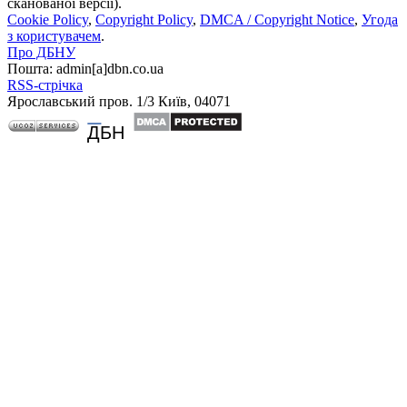
сканованої версії).
Cookie Policy
,
Copyright Policy
,
DMCA / Copyright Notice
,
Угода
з користувачем
.
Про ДБНУ
Пошта: admin[а]dbn.co.ua
RSS-стрічка
Ярославський пров. 1/3 Київ, 04071