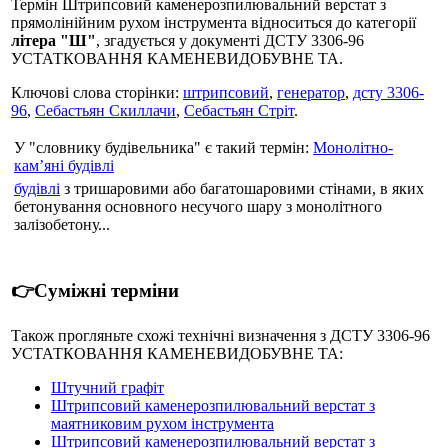
Термін Штрипсовий каменерозпилювальний верстат з
прямолінійним рухом інструмента відноситься до категорії
літера "Ш"
, згадується у документі ДСТУ 3306-96
УСТАТКОВАННЯ КАМЕНЕВИДОБУВНЕ ТА.
Ключові слова сторінки:
штрипсовий
,
генератор
,
дсту 3306-
96
,
Себастьян Скиллачи
,
Себастьян Стріт
.
У "словнику будівельника" є такий термін:
Монолітно-
кам’яні будівлі
будівлі
з тришаровими або багатошаровими стінами, в яких
бетонування основного несучого шару з монолітного
залізобетону...
👉Суміжні терміни
Також прогляньте схожі технічні визначення з ДСТУ 3306-96
УСТАТКОВАННЯ КАМЕНЕВИДОБУВНЕ ТА:
Штучний графіт
Штрипсовий каменерозпилювальний верстат з
маятниковим рухом інструмента
Штрипсовий каменерозпилювальний верстат з