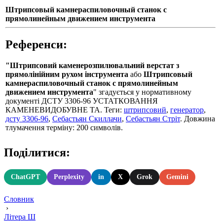
Штрипсовый камнераспиловочный станок с
прямолинейным движением инструмента
Референси:
"Штрипсовий каменерозпилювальний верстат з
прямолінійним рухом інструмента
або
Штрипсовый
камнераспиловочный станок с прямолинейным
движением инструмента
" згадується у нормативному
документі ДСТУ 3306-96 УСТАТКОВАННЯ
КАМЕНЕВИДОБУВНЕ ТА. Теги:
штрипсовий
,
генератор
,
дсту 3306-96
,
Себастьян Скиллачи
,
Себастьян Стріт
. Довжина
тлумачення терміну: 200 символів.
Поділитися:
ChatGPT
Perplexity
in
X
Grok
Gemini
Словник
›
Літера Ш