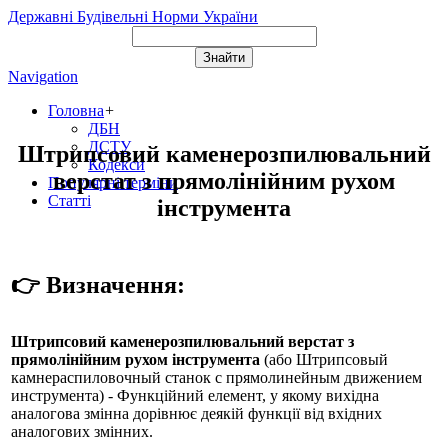
Державні Будівельні Норми України
Navigation
Головна
+
ДБН
ДСТУ
Штрипсовий каменерозпилювальний
Кодекси
верстат з прямолінійним рухом
Популярні терміни
Статті
інструмента
👉 Визначення:
Штрипсовий каменерозпилювальний верстат з
прямолінійним рухом інструмента
(або
Штрипсовый
камнераспиловочный станок с прямолинейным движением
инструмента
) - Функційний елемент, у якому вихідна
аналогова змінна дорівнює деякій функції від вхідних
аналогових змінних.