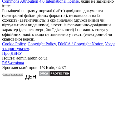
Commons Attribution 4.0 International license
, якщо не зазначено
інше.
Розміщені на цьому порталі (сайті) довідкові документи
(електронні файли різних форматів), незважаючи на їх
схожість (автентичність) з оригіналами (друкованими чи
віртуальними виданнями), носять інформаційно-довідковий
характер (для некомерційної діяльності) і не мають статусу
офіційних, навіть якщо це зазначено у тексті (електронної чи
сканованої версії).
Cookie Policy
,
Copyright Policy
,
DMCA / Copyright Notice
,
Угода
з користувачем
.
Про ДБНУ
Пошта: admin[а]dbn.co.ua
RSS-стрічка
Ярославський пров. 1/3 Київ, 04071