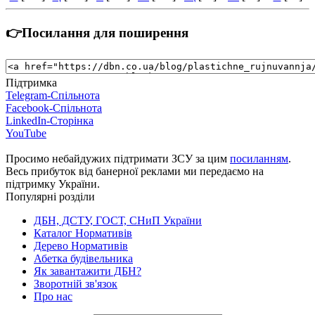
👉Посилання для поширення
Підтримка
Telegram-Спільнота
Facebook-Спільнота
LinkedIn-Сторінка
YouTube
Просимо небайдужих підтримати ЗСУ за цим
посиланням
.
Весь прибуток від банерної реклами ми передаємо на
підтримку України.
Популярні розділи
ДБН, ДСТУ, ГОСТ, СНиП України
Каталог Нормативів
Дерево Нормативів
Абетка будівельника
Як завантажити ДБН?
Зворотній зв'язок
Про нас