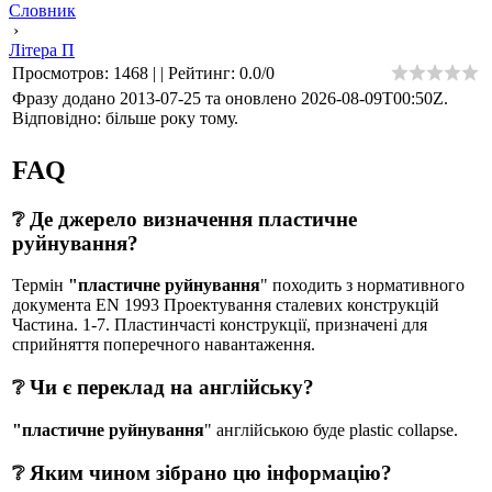
Словник
›
Літера П
Просмотров
:
1468
|
|
Рейтинг
:
0.0
/
0
Фразу додано 2013-07-25 та оновлено
2026-08-09T00:50Z
.
Відповідно: більше року тому.
FAQ
❔ Де джерело визначення пластичне
руйнування?
Термін
"пластичне руйнування
" походить з нормативного
документа EN 1993 Проектування сталевих конструкцій
Частина. 1-7. Пластинчасті конструкції, призначені для
сприйняття поперечного навантаження.
❔ Чи є переклад на англійську?
"пластичне руйнування
" англійською буде plastic collapse.
❔ Яким чином зібрано цю інформацію?