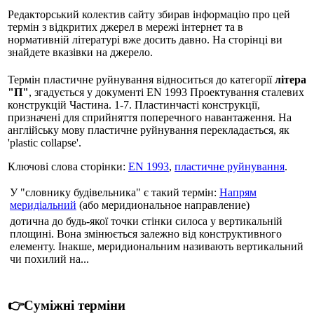
Редакторський колектив сайту збирав інформацію про цей
термін з відкритих джерел в мережі інтернет та в
нормативній літературі вже досить давно. На сторінці ви
знайдете вказівки на джерело.
Термін пластичне руйнування відноситься до категорії
літера
"П"
, згадується у документі EN 1993 Проектування сталевих
конструкцій Частина. 1-7. Пластинчасті конструкції,
призначені для сприйняття поперечного навантаження. На
англійську мову пластичне руйнування перекладається, як
'plastic collapse'.
Ключові слова сторінки:
EN 1993
,
пластичне руйнування
.
У "словнику будівельника" є такий термін:
Напрям
меридіальний
(або меридиональное направление)
дотична до будь-якої точки стінки силоса у вертикальній
площині. Вона змінюється залежно від конструктивного
елементу. Інакше, меридиональним називають вертикальний
чи похилий на...
👉Суміжні терміни