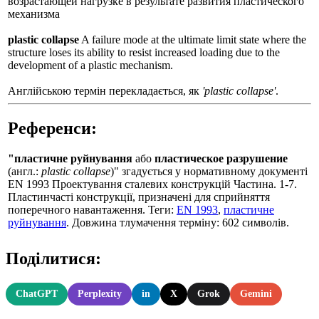
возрастающей нагрузке в результате развития пластического
механизма
plastic collapse
A failure mode at the ultimate limit state where the
structure loses its ability to resist increased loading due to the
development of a plastic mechanism.
Англійською термін перекладається, як
'plastic collapse'
.
Референси:
"пластичне руйнування
або
пластическое разрушение
(англ.:
plastic collapse
)" згадується у нормативному документі
EN 1993 Проектування сталевих конструкцій Частина. 1-7.
Пластинчасті конструкції, призначені для сприйняття
поперечного навантаження. Теги:
EN 1993
,
пластичне
руйнування
. Довжина тлумачення терміну: 602 символів.
Поділитися:
ChatGPT
Perplexity
in
X
Grok
Gemini