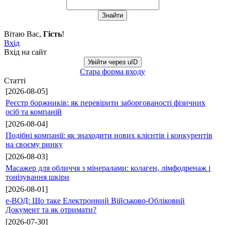
Вітаю Вас
,
Гість
!
Вхід
Вхід на сайт
Увійти через uID
Стара форма входу
Статті
[2026-08-05]
Реєстр боржників: як перевірити заборгованості фізичних
осіб та компаній
[2026-08-04]
Подібні компанії: як знаходити нових клієнтів і конкурентів
на своєму ринку
[2026-08-03]
Масажер для обличчя з мінералами: колаген, лімфодренаж і
тонізування шкіри
[2026-08-01]
е-ВОД: Що таке Електронний Військово-Обліковий
Документ та як отримати?
[2026-07-30]