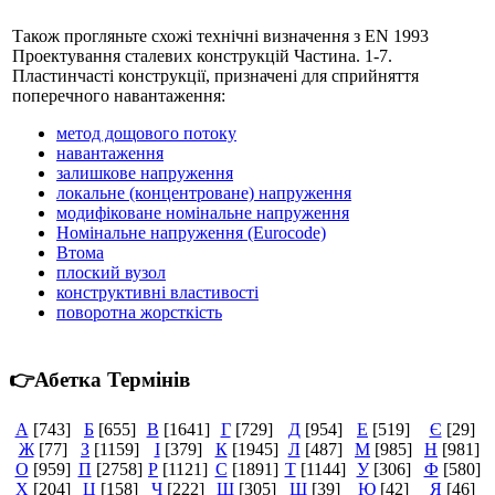
Також прогляньте схожі технічні визначення з EN 1993
Проектування сталевих конструкцій Частина. 1-7.
Пластинчасті конструкції, призначені для сприйняття
поперечного навантаження:
метод дощового потоку
навантаження
залишкове напруження
локальне (концентроване) напруження
модифіковане номінальне напруження
Номінальне напруження (Eurocode)
Втома
плоский вузол
конструктивні властивості
поворотна жорсткість
👉Абетка Термінів
А
[743]
Б
[655]
В
[1641]
Г
[729]
Д
[954]
Е
[519]
Є
[29]
Ж
[77]
З
[1159]
І
[379]
К
[1945]
Л
[487]
М
[985]
Н
[981]
О
[959]
П
[2758]
Р
[1121]
С
[1891]
Т
[1144]
У
[306]
Ф
[580]
Х
[204]
Ц
[158]
Ч
[222]
Ш
[305]
Щ
[39]
Ю
[42]
Я
[46]