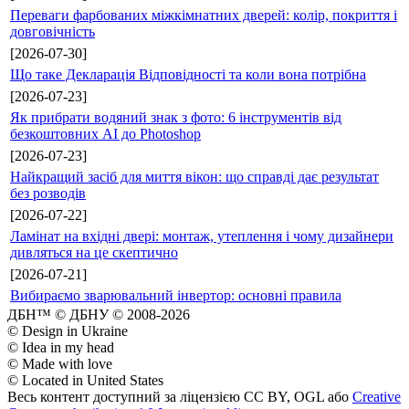
Переваги фарбованих міжкімнатних дверей: колір, покриття і
довговічність
[2026-07-30]
Що таке Декларація Відповідності та коли вона потрібна
[2026-07-23]
Як прибрати водяний знак з фото: 6 інструментів від
безкоштовних AI до Photoshop
[2026-07-23]
Найкращий засіб для миття вікон: що справді дає результат
без розводів
[2026-07-22]
Ламінат на вхідні двері: монтаж, утеплення і чому дизайнери
дивляться на це скептично
[2026-07-21]
Вибираємо зварювальний інвертор: основні правила
ДБН™ © ДБНУ © 2008-2026
© Design in Ukraine
© Idea in my head
© Made with love
© Located in United States
Весь контент доступний за ліцензією CC BY, OGL або
Creative