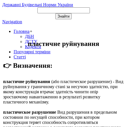
Державні Будівельні Норми України
Navigation
Головна
+
ДБН
ДСТУ
пластичне руйнування
Кодекси
Популярні терміни
Статті
👉 Визначення:
пластичне руйнування
(або
пластическое разрушение
) - Вид
руйнування у граничному стані за несучою здатністю, при
якому конструкція втрачає здатність чинити опір
зростаючому навантаженню в результаті розвитку
пластичного механізму.
пластическое разрушение
Вид разрушения в предельном
состоянии по несущей способности, при котором
конструкция теряет способность сопротивляться